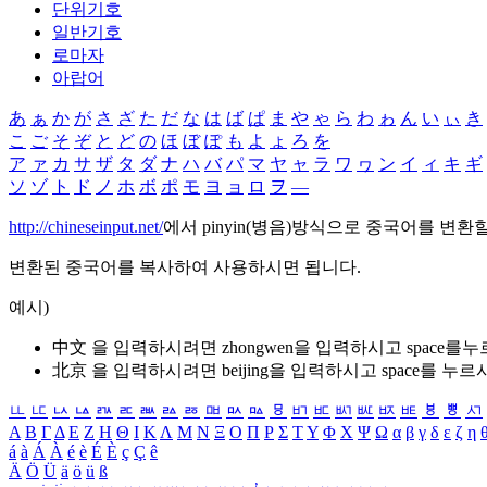
단위기호
일반기호
로마자
아랍어
あ
ぁ
か
が
さ
ざ
た
だ
な
は
ば
ぱ
ま
や
ゃ
ら
わ
ゎ
ん
い
ぃ
き
こ
ご
そ
ぞ
と
ど
の
ほ
ぼ
ぽ
も
よ
ょ
ろ
を
ア
ァ
カ
サ
ザ
タ
ダ
ナ
ハ
バ
パ
マ
ヤ
ャ
ラ
ワ
ヮ
ン
イ
ィ
キ
ギ
ソ
ゾ
ト
ド
ノ
ホ
ボ
ポ
モ
ヨ
ョ
ロ
ヲ
―
http://chineseinput.net/
에서 pinyin(병음)방식으로 중국어를 변환
변환된 중국어를 복사하여 사용하시면 됩니다.
예시)
中文 을 입력하시려면
zhongwen
을 입력하시고 space를
北京 을 입력하시려면
beijing
을 입력하시고 space를 누르
ㅥ
ㅦ
ㅧ
ㅨ
ㅩ
ㅪ
ㅫ
ㅬ
ㅭ
ㅮ
ㅯ
ㅰ
ㅱ
ㅲ
ㅳ
ㅴ
ㅵ
ㅶ
ㅷ
ㅸ
ㅹ
ㅺ
Α
Β
Γ
Δ
Ε
Ζ
Η
Θ
Ι
Κ
Λ
Μ
Ν
Ξ
Ο
Π
Ρ
Σ
Τ
Υ
Φ
Χ
Ψ
Ω
α
β
γ
δ
ε
ζ
η
á
à
Á
À
é
è
É
È
ç
Ç
ê
Ä
Ö
Ü
ä
ö
ü
ß