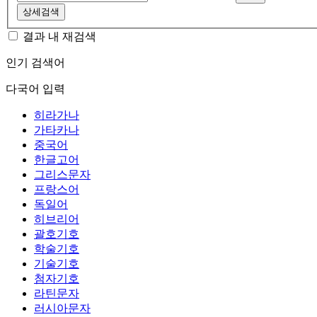
상세검색
결과 내 재검색
인기 검색어
다국어 입력
히라가나
가타카나
중국어
한글고어
그리스문자
프랑스어
독일어
히브리어
괄호기호
학술기호
기술기호
첨자기호
라틴문자
러시아문자