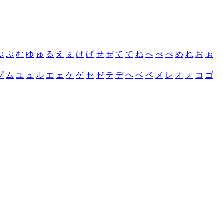
ぶ
ぷ
む
ゆ
ゅ
る
え
ぇ
け
げ
せ
ぜ
て
で
ね
へ
べ
ぺ
め
れ
お
ぉ
プ
ム
ユ
ュ
ル
エ
ェ
ケ
ゲ
セ
ゼ
テ
デ
ヘ
ベ
ペ
メ
レ
オ
ォ
コ
ゴ