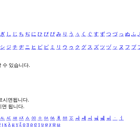
ぎ
し
じ
ち
ぢ
に
ひ
び
ぴ
み
り
う
ぅ
く
ぐ
す
ず
つ
づ
っ
ぬ
ふ
シ
ジ
チ
ヂ
ニ
ヒ
ビ
ピ
ミ
リ
ウ
ゥ
ク
グ
ス
ズ
ツ
ヅ
ッ
ヌ
フ
ブ
할 수 있습니다.
누르시면됩니다.
시면 됩니다.
ㅻ
ㅼ
ㅽ
ㅾ
ㅿ
ㆀ
ㆁ
ㆂ
ㆃ
ㆄ
ㆅ
ㆆ
ㆇ
ㆈ
ㆉ
ㆊ
ㆋ
ㆌ
ㆍ
ㆎ
θ
ι
κ
λ
μ
ν
ξ
ο
π
ρ
σ
τ
υ
φ
χ
ψ
ω