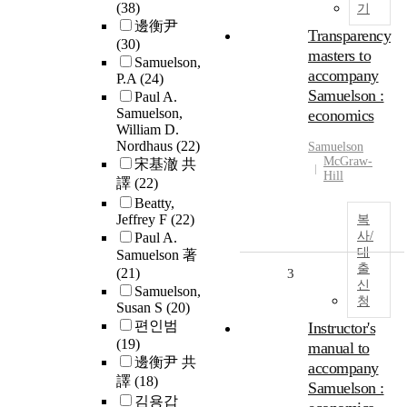
(38)
기
邊衡尹
Transparency
(30)
masters to
Samuelson,
accompany
P.A
(24)
Samuelson :
Paul A.
Samuelson,
economics
William D.
Nordhaus
(22)
Samuelson
McGraw-
宋基澈 共
Hill
譯
(22)
Beatty,
Jeffrey F
(22)
복
사/
Paul A.
대
Samuelson 著
출
(21)
3
신
Samuelson,
청
Susan S
(20)
편인범
Instructor's
(19)
manual to
邊衡尹 共
accompany
譯
(18)
Samuelson :
김용갑