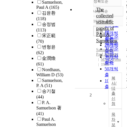
정확도순
Samuelson,
Paul A
(165)
The
내림차순
김윤환
정확도
collected
(118)
순
10개씩 출력
scientific
내림차순
송정범
인기도
papers of
(113)
순
조회
10개씩
Paul A.
宋正範
연도순
출력
Samuelson
(70)
제목순
20개씩
변형윤
저자순
Samuelson
,
출력
(62)
Paul Anthony
발행기
30개씩
金潤煥
M.I.T. Press
관순
출력
(61)
1966
50개씩
Nordhaus,
William D
(53)
출력
복
Samuelson,
100개씩
사/
P. A
(51)
출력
대
송기철
출
2
(44)
신
P. A.
청
Samuelson 著
(41)
목
Paul A.
차
Samuelson
보