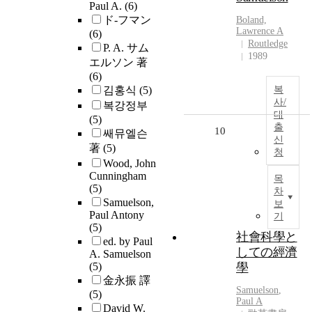
Paul A.
(6)
ド-フマン
Boland,
Lawrence A
(6)
Routledge
P. A. サム
1989
エルソン 著
(6)
김홍식
(5)
복
사/
복강정부
대
(5)
출
10
쌔뮤엘슨
신
著
(5)
청
Wood, John
Cunningham
목
(5)
차
Samuelson,
보
Paul Antony
기
(5)
社會科學と
ed. by Paul
しての經濟
A. Samuelson
(5)
學
金永振 譯
Samuelson
,
(5)
Paul A
David W.