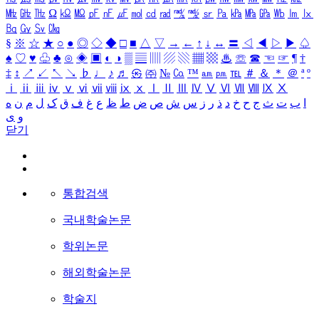
㎒
㎓
㎔
Ω
㏀
㏁
㎊
㎋
㎌
㏖
㏅
㎭
㎮
㎯
㏛
㎩
㎪
㎫
㎬
㏝
㏐
㏓
㏃
㏉
㏜
㏆
§
※
☆
★
○
●
◎
◇
◆
□
■
△
▽
→
←
↑
↓
↔
〓
◁
◀
▷
▶
♤
♠
♡
♥
♧
♣
⊙
◈
▣
◐
◑
▒
▤
▥
▨
▧
▦
▩
♨
☏
☎
☜
☞
¶
†
‡
↕
↗
↙
↖
↘
♭
♩
♪
♬
㉿
㈜
№
㏇
™
㏂
㏘
℡
＃
＆
＊
＠
ª
º
ⅰ
ⅱ
ⅲ
ⅳ
ⅴ
ⅵ
ⅶ
ⅷ
ⅸ
ⅹ
Ⅰ
Ⅱ
Ⅲ
Ⅳ
Ⅴ
Ⅵ
Ⅶ
Ⅷ
Ⅸ
Ⅹ
ا
ب
ت
ث
ج
ح
خ
د
ذ
ر
ز
س
ش
ص
ض
ط
ظ
ع
غ
ف
ق
ک
ل
م
ن
ه
و
ی
닫기
통합검색
국내학술논문
학위논문
해외학술논문
학술지