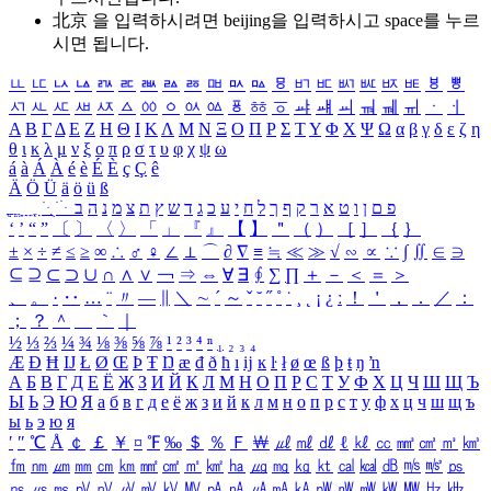
北京 을 입력하시려면
beijing
을 입력하시고 space를 누르
시면 됩니다.
ㅥ
ㅦ
ㅧ
ㅨ
ㅩ
ㅪ
ㅫ
ㅬ
ㅭ
ㅮ
ㅯ
ㅰ
ㅱ
ㅲ
ㅳ
ㅴ
ㅵ
ㅶ
ㅷ
ㅸ
ㅹ
ㅺ
ㅻ
ㅼ
ㅽ
ㅾ
ㅿ
ㆀ
ㆁ
ㆂ
ㆃ
ㆄ
ㆅ
ㆆ
ㆇ
ㆈ
ㆉ
ㆊ
ㆋ
ㆌ
ㆍ
ㆎ
Α
Β
Γ
Δ
Ε
Ζ
Η
Θ
Ι
Κ
Λ
Μ
Ν
Ξ
Ο
Π
Ρ
Σ
Τ
Υ
Φ
Χ
Ψ
Ω
α
β
γ
δ
ε
ζ
η
θ
ι
κ
λ
μ
ν
ξ
ο
π
ρ
σ
τ
υ
φ
χ
ψ
ω
á
à
Á
À
é
è
É
È
ç
Ç
ê
Ä
Ö
Ü
ä
ö
ü
ß
ְ
ֳ
ֲ
ֱ
ָ
ַ
ֵ
ֶ
ִ
ֹ
ּ
ֻ
ׂ
ׁ
ּ
ב
ה
נ
מ
צ
ת
ץ
ש
ד
ג
כ
ע
י
ח
ל
ך
ף
ק
ר
א
ט
ו
ן
ם
פ
‘
’
“
”
〔
〕
〈
〉
「
」
『
』
【
】
＂
（
）
［
］
｛
｝
±
×
÷
≠
≤
≥
∞
∴
♂
♀
∠
⊥
⌒
∂
∇
≡
≒
≪
≫
√
∽
∝
∵
∫
∬
∈
∋
⊆
⊇
⊂
⊃
∪
∩
∧
∨
￢
⇒
⇔
∀
∃
∮
∑
∏
＋
－
＜
＝
＞
、
。
·
‥
…
¨
〃
―
∥
＼
∼
´
～
ˇ
˘
˝
˚
˙
¸
˛
¡
¿
ː
！
＇
，
．
／
：
；
？
＾
＿
｀
｜
½
⅓
⅔
¼
¾
⅛
⅜
⅝
⅞
¹
²
³
⁴
ⁿ
₁
₂
₃
₄
Æ
Ð
Ħ
Ĳ
Ł
Ø
Œ
Þ
Ŧ
Ŋ
æ
đ
ð
ħ
ı
ĳ
ĸ
ŀ
ł
ø
œ
ß
þ
ŧ
ŋ
ŉ
А
Б
В
Г
Д
Е
Ё
Ж
З
И
Й
К
Л
М
Н
О
П
Р
С
Т
У
Ф
Х
Ц
Ч
Ш
Щ
Ъ
Ы
Ь
Э
Ю
Я
а
б
в
г
д
е
ё
ж
з
и
й
к
л
м
н
о
п
р
с
т
у
ф
х
ц
ч
ш
щ
ъ
ы
ь
э
ю
я
′
″
℃
Å
￠
￡
￥
¤
℉
‰
＄
％
Ｆ
￦
㎕
㎖
㎗
ℓ
㎘
㏄
㎣
㎤
㎥
㎦
㎙
㎚
㎛
㎜
㎝
㎞
㎟
㎠
㎡
㎢
㏊
㎍
㎎
㎏
㏏
㎈
㎉
㏈
㎧
㎨
㎰
㎱
㎲
㎳
㎴
㎵
㎶
㎷
㎸
㎹
㎀
㎁
㎂
㎃
㎄
㎺
㎻
㎽
㎾
㎿
㎐
㎑