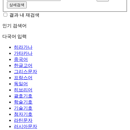
상세검색
결과 내 재검색
인기 검색어
다국어 입력
히라가나
가타카나
중국어
한글고어
그리스문자
프랑스어
독일어
히브리어
괄호기호
학술기호
기술기호
첨자기호
라틴문자
러시아문자