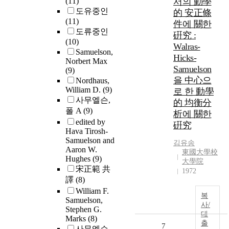
(11)
서의 動學
도유중인
的 安正條
(11)
件에 關한
도류중인
硏究 :
(10)
Walras-
Samuelson,
Hicks-
Norbert Max
Samuelson
(9)
을 中心으
Nordhaus,
William D.
(9)
로 한 動學
사무엘슨,
的 均衡分
폴 A
(9)
析에 關한
edited by
硏究
Hava Tirosh-
Samuelson and
김유송
Aaron W.
東國大學校
Hughes
(9)
大學院
宋正範 共
1972
譯
(8)
William F.
복
Samuelson,
사/
Stephen G.
대
Marks
(8)
출
7
사무엘슨,