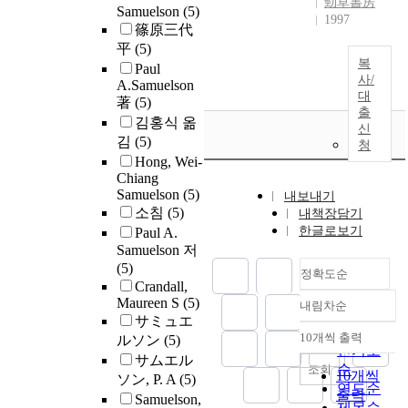
勁草書房
Samuelson
(5)
1997
篠原三代
平
(5)
복
Paul
사/
A.Samuelson
대
著
(5)
출
김홍식 옮
신
김
(5)
청
Hong, Wei-
Chiang
Samuelson
(5)
내보내기
소침
(5)
내책장담기
한글로보기
Paul A.
Samuelson 저
(5)
정확도순
Crandall,
Maureen S
(5)
내림차순
정확도
サミュエ
순
10개씩 출력
ルソン
(5)
내림차순
인기도
サムエル
순
조회
10개씩
ソン, P. A
(5)
연도순
출력
Samuelson,
제목순