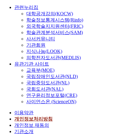
관련누리집
대학공개강의(KOCW)
학술정보통계시스템(Rinfo)
외국학술지지원센터(FRIC)
학술관계분석서비스(SAM)
사서커뮤니티
기관회원
지식나눔(LOOK)
의학전자도서관(MEDLIS)
유관기관 사이트
교육부(MOE)
국립장애인도서관(NLD)
국립중앙도서관(NL)
국회도서관(NAL)
연구윤리정보포털(CRE)
사이언스온 (ScienceON)
이용약관
개인정보처리방침
개인정보 재동의
기관소개