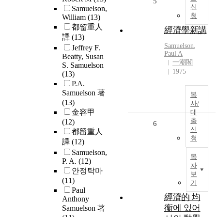
5
신
Samuelson,
청
William
(13)
都留重人
經濟學新講
譯
(13)
Samuelson
,
Jeffrey F.
Paul A
Beatty, Susan
一潮閣
S. Samuelson
1975
(13)
P.A.
Samuelson 著
복
(13)
사/
金容甲
대
출
(12)
6
신
都留重人
청
譯
(12)
Samuelson,
목
P. A.
(12)
차
안정탁마
보
(11)
기
Paul
經濟的 均
Anthony
衡에 있어
Samuelson 著