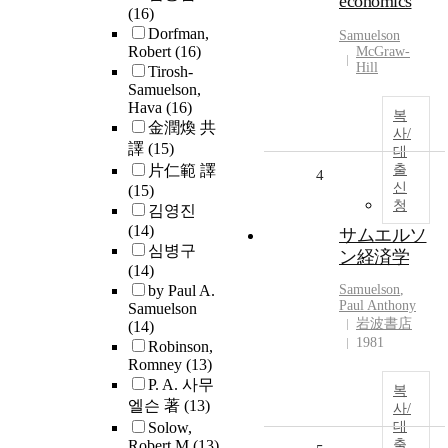
economics
(16)
Dorfman,
Samuelson
Robert
(16)
McGraw-
Hill
Tirosh-
Samuelson,
Hava
(16)
복
金潤煥 共
사/
譯
(15)
대
片仁範 譯
출
4
신
(15)
청
김영진
(14)
サムエルソ
심병구
ン経済学
(14)
by Paul A.
Samuelson
,
Paul Anthony
Samuelson
岩波書店
(14)
1981
Robinson,
Romney
(13)
P. A. 사무
복
엘슨 著
(13)
사/
Solow,
대
Robert M
(13)
출