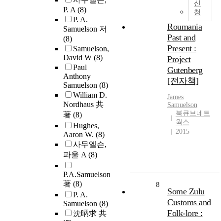
신
P. A
(8)
청
P. A.
Roumania
Samuelson 저
Past and
(8)
Present :
Samuelson,
David W
(8)
Project
Paul
Gutenberg
Anthony
[전자책]
Samuelson
(8)
William D.
James
Nordhaus 共
Samuelson
북큐브네트
著
(8)
웍스
Hughes,
2015
Aaron W.
(8)
사무엘슨,
파울 A
(8)
P.A.Samuelson
著
(8)
8
Some Zulu
P. A.
Customs and
Samuelson
(8)
Folk-lore :
沈昞求 共