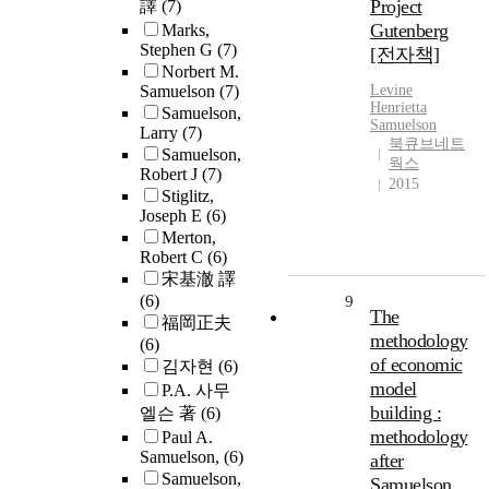
Project
譯
(7)
Gutenberg
Marks,
Stephen G
(7)
[전자책]
Norbert M.
Samuelson
(7)
Levine
Henrietta
Samuelson,
Samuelson
Larry
(7)
북큐브네트
Samuelson,
웍스
Robert J
(7)
2015
Stiglitz,
Joseph E
(6)
Merton,
Robert C
(6)
宋基澈 譯
(6)
9
The
福岡正夫
methodology
(6)
of economic
김자현
(6)
model
P.A. 사무
building :
엘슨 著
(6)
methodology
Paul A.
Samuelson,
(6)
after
Samuelson,
Samuelson