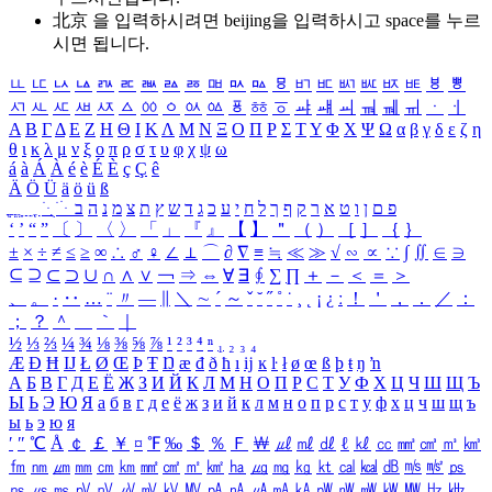
北京 을 입력하시려면
beijing
을 입력하시고 space를 누르
시면 됩니다.
ㅥ
ㅦ
ㅧ
ㅨ
ㅩ
ㅪ
ㅫ
ㅬ
ㅭ
ㅮ
ㅯ
ㅰ
ㅱ
ㅲ
ㅳ
ㅴ
ㅵ
ㅶ
ㅷ
ㅸ
ㅹ
ㅺ
ㅻ
ㅼ
ㅽ
ㅾ
ㅿ
ㆀ
ㆁ
ㆂ
ㆃ
ㆄ
ㆅ
ㆆ
ㆇ
ㆈ
ㆉ
ㆊ
ㆋ
ㆌ
ㆍ
ㆎ
Α
Β
Γ
Δ
Ε
Ζ
Η
Θ
Ι
Κ
Λ
Μ
Ν
Ξ
Ο
Π
Ρ
Σ
Τ
Υ
Φ
Χ
Ψ
Ω
α
β
γ
δ
ε
ζ
η
θ
ι
κ
λ
μ
ν
ξ
ο
π
ρ
σ
τ
υ
φ
χ
ψ
ω
á
à
Á
À
é
è
É
È
ç
Ç
ê
Ä
Ö
Ü
ä
ö
ü
ß
ְ
ֳ
ֲ
ֱ
ָ
ַ
ֵ
ֶ
ִ
ֹ
ּ
ֻ
ׂ
ׁ
ּ
ב
ה
נ
מ
צ
ת
ץ
ש
ד
ג
כ
ע
י
ח
ל
ך
ף
ק
ר
א
ט
ו
ן
ם
פ
‘
’
“
”
〔
〕
〈
〉
「
」
『
』
【
】
＂
（
）
［
］
｛
｝
±
×
÷
≠
≤
≥
∞
∴
♂
♀
∠
⊥
⌒
∂
∇
≡
≒
≪
≫
√
∽
∝
∵
∫
∬
∈
∋
⊆
⊇
⊂
⊃
∪
∩
∧
∨
￢
⇒
⇔
∀
∃
∮
∑
∏
＋
－
＜
＝
＞
、
。
·
‥
…
¨
〃
―
∥
＼
∼
´
～
ˇ
˘
˝
˚
˙
¸
˛
¡
¿
ː
！
＇
，
．
／
：
；
？
＾
＿
｀
｜
½
⅓
⅔
¼
¾
⅛
⅜
⅝
⅞
¹
²
³
⁴
ⁿ
₁
₂
₃
₄
Æ
Ð
Ħ
Ĳ
Ł
Ø
Œ
Þ
Ŧ
Ŋ
æ
đ
ð
ħ
ı
ĳ
ĸ
ŀ
ł
ø
œ
ß
þ
ŧ
ŋ
ŉ
А
Б
В
Г
Д
Е
Ё
Ж
З
И
Й
К
Л
М
Н
О
П
Р
С
Т
У
Ф
Х
Ц
Ч
Ш
Щ
Ъ
Ы
Ь
Э
Ю
Я
а
б
в
г
д
е
ё
ж
з
и
й
к
л
м
н
о
п
р
с
т
у
ф
х
ц
ч
ш
щ
ъ
ы
ь
э
ю
я
′
″
℃
Å
￠
￡
￥
¤
℉
‰
＄
％
Ｆ
￦
㎕
㎖
㎗
ℓ
㎘
㏄
㎣
㎤
㎥
㎦
㎙
㎚
㎛
㎜
㎝
㎞
㎟
㎠
㎡
㎢
㏊
㎍
㎎
㎏
㏏
㎈
㎉
㏈
㎧
㎨
㎰
㎱
㎲
㎳
㎴
㎵
㎶
㎷
㎸
㎹
㎀
㎁
㎂
㎃
㎄
㎺
㎻
㎽
㎾
㎿
㎐
㎑