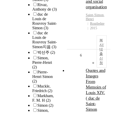
and social
Rivaz,
organisation
Anthony de
(3)
duc de
Saint-Simon
,
Louis de
Henri
Rouvroy Saint-
Routledge
Simon
(3)
2015
duc de
Louis de
복
Rouvroy Saint-
사/
Simon지음
(3)
대
박선주
(2)
출
6
Simon,
신
Pierre-Henri
청
(2)
Quotes and
Pierre-
Images
Henri Simon
(2)
From
Muckle,
Memoirs of
Friedrich
(2)
Louis XIV.
Markham,
( duc de
F. M. H
(2)
Saint-
Simon
(2)
Simon
Simon,