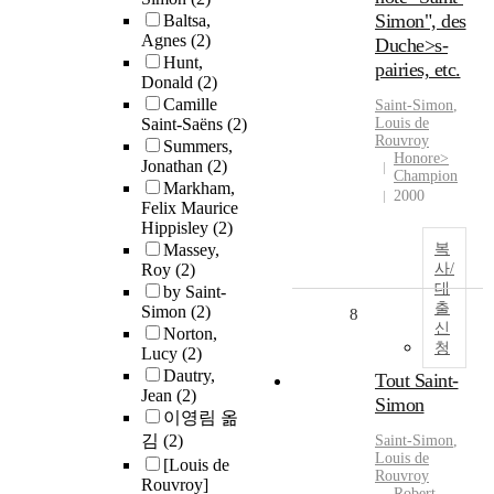
Simon", des
Baltsa,
Agnes
(2)
Duche>s-
Hunt,
pairies, etc.
Donald
(2)
Camille
Saint-Simon
,
Saint-Saëns
(2)
Louis de
Rouvroy
Summers,
Honore>
Jonathan
(2)
Champion
Markham,
2000
Felix Maurice
Hippisley
(2)
Massey,
복
Roy
(2)
사/
대
by Saint-
출
Simon
(2)
8
신
Norton,
청
Lucy
(2)
Dautry,
Tout Saint-
Jean
(2)
Simon
이영림 옮
김
(2)
Saint-Simon
,
Louis de
[Louis de
Rouvroy
Rouvroy]
Robert