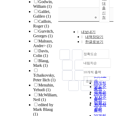
Godwin,
대
William
(1)
출
Galilei,
신
Galileo
(1)
청
Caillois,
Roger
(1)
Gurvitch,
내보내기
Georges
(1)
내책장담기
Malraux,
한글로보기
Andre>
(1)
Davis,
정확도순
Colin
(1)
Blaug,
내림차순
정확도
Mark
(1)
순
10개씩 출력
내림차순
Tchaikovsky,
인기도
Peter Ilich
(1)
순
조회
10개씩
Menuhin,
연도순
출력
Yehudi
(1)
제목순
20개씩
McWilliam,
저자순
출력
Neil
(1)
발행기
edited by
30개씩
관순
Mark Blaug
출력
(1)
50개씩