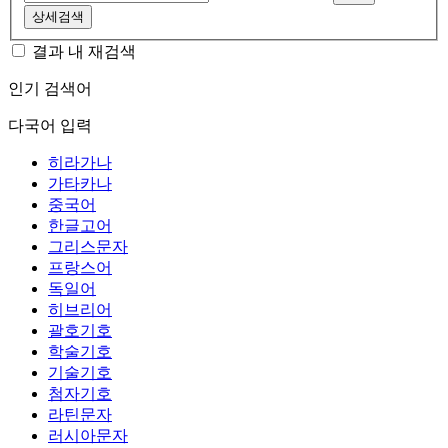
상세검색
결과 내 재검색
인기 검색어
다국어 입력
히라가나
가타카나
중국어
한글고어
그리스문자
프랑스어
독일어
히브리어
괄호기호
학술기호
기술기호
첨자기호
라틴문자
러시아문자