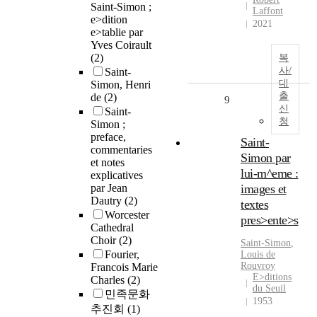
Saint-Simon ;
Laffont
e>dition
2021
e>tablie par
Yves Coirault
(2)
복
사/
Saint-
대
Simon, Henri
출
de
(2)
9
신
Saint-
청
Simon ;
preface,
Saint-
commentaries
Simon par
et notes
lui-m^eme :
explicatives
par Jean
images et
Dautry
(2)
textes
Worcester
pres>ente>s
Cathedral
Choir
(2)
Saint-Simon
,
Fourier,
Louis de
Rouvroy
Francois Marie
E>ditions
Charles
(2)
du Seuil
민족문화
1953
추진회
(1)