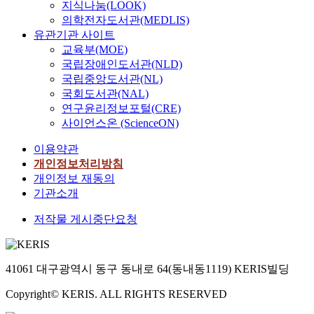
지식나눔(LOOK)
의학전자도서관(MEDLIS)
유관기관 사이트
교육부(MOE)
국립장애인도서관(NLD)
국립중앙도서관(NL)
국회도서관(NAL)
연구윤리정보포털(CRE)
사이언스온 (ScienceON)
이용약관
개인정보처리방침
개인정보 재동의
기관소개
저작물 게시중단요청
41061 대구광역시 동구 동내로 64(동내동1119) KERIS빌딩
Copyright© KERIS. ALL RIGHTS RESERVED