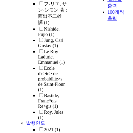
フ-リエ, サ
출력
ン·シモン 著 ;
100개씩
西出不二雄
출력
譯
(1)
Nishide,
Fujio
(1)
Jung, Carl
Gustav
(1)
Le Roy
Ladurie,
Emmanuel
(1)
Ecole
d'e>te> de
probabilite>s
de Saint-Flour
(1)
Bastide,
Franc*ois
Re>gis
(1)
Roy, Jules
(1)
발행연도
2021
(1)