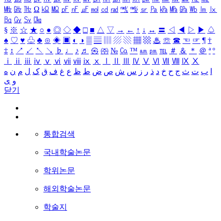
㎒
㎓
㎔
Ω
㏀
㏁
㎊
㎋
㎌
㏖
㏅
㎭
㎮
㎯
㏛
㎩
㎪
㎫
㎬
㏝
㏐
㏓
㏃
㏉
㏜
㏆
§
※
☆
★
○
●
◎
◇
◆
□
■
△
▽
→
←
↑
↓
↔
〓
◁
◀
▷
▶
♤
♠
♡
♥
♧
♣
⊙
◈
▣
◐
◑
▒
▤
▥
▨
▧
▦
▩
♨
☏
☎
☜
☞
¶
†
‡
↕
↗
↙
↖
↘
♭
♩
♪
♬
㉿
㈜
№
㏇
™
㏂
㏘
℡
＃
＆
＊
＠
ª
º
ⅰ
ⅱ
ⅲ
ⅳ
ⅴ
ⅵ
ⅶ
ⅷ
ⅸ
ⅹ
Ⅰ
Ⅱ
Ⅲ
Ⅳ
Ⅴ
Ⅵ
Ⅶ
Ⅷ
Ⅸ
Ⅹ
ا
ب
ت
ث
ج
ح
خ
د
ذ
ر
ز
س
ش
ص
ض
ط
ظ
ع
غ
ف
ق
ک
ل
م
ن
ه
و
ی
닫기
통합검색
국내학술논문
학위논문
해외학술논문
학술지