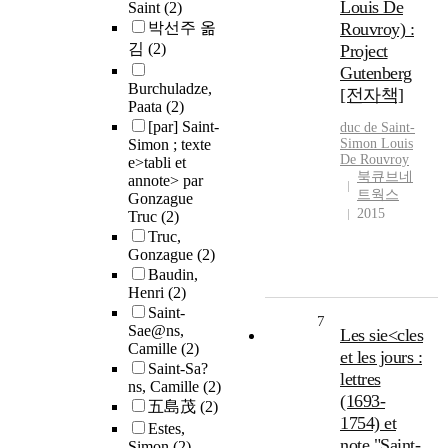
Louis De
Saint
(2)
박선주 옮
Rouvroy) :
김
(2)
Project
Gutenberg
Burchuladze,
[전자책]
Paata
(2)
[par] Saint-
duc de
Saint-
Simon ; texte
Simon
Louis
De Rouvroy
e>tabli et
북큐브네
annote> par
트웍스
Gonzague
2015
Truc
(2)
Truc,
Gonzague
(2)
Baudin,
Henri
(2)
Saint-
7
Sae@ns,
Les sie<cles
Camille
(2)
et les jours :
Saint-Sa?
lettres
ns, Camille
(2)
(1693-
五島茂
(2)
1754) et
Estes,
note "Saint-
Simon
(2)