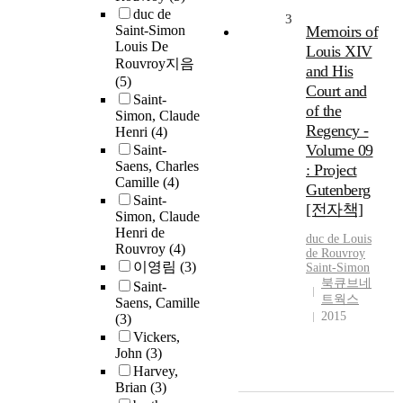
duc de
3
Saint-Simon
Memoirs of
Louis De
Louis XIV
Rouvroy지음
and His
(5)
Court and
Saint-
of the
Simon, Claude
Regency -
Henri
(4)
Volume 09
Saint-
Saens, Charles
: Project
Camille
(4)
Gutenberg
Saint-
[전자책]
Simon, Claude
Henri de
duc de Louis
Rouvroy
(4)
de Rouvroy
이영림
(3)
Saint-Simon
북큐브네
Saint-
트웍스
Saens, Camille
2015
(3)
Vickers,
John
(3)
Harvey,
Brian
(3)