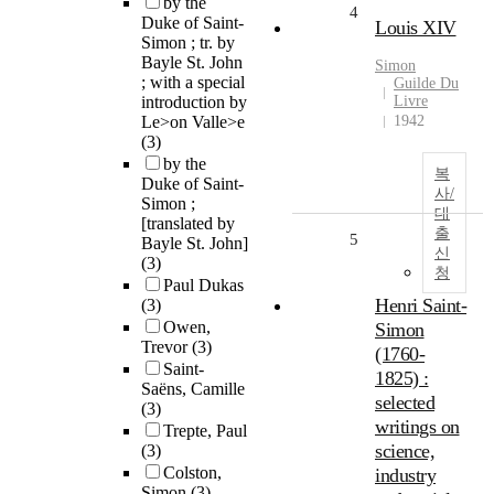
by the
4
Duke of Saint-
Louis XIV
Simon ; tr. by
Bayle St. John
Simon
; with a special
Guilde Du
introduction by
Livre
Le>on Valle>e
1942
(3)
by the
복
Duke of Saint-
사/
Simon ;
대
[translated by
출
5
Bayle St. John]
신
(3)
청
Paul Dukas
Henri Saint-
(3)
Owen,
Simon
Trevor
(3)
(1760-
Saint-
1825) :
Saëns, Camille
selected
(3)
writings on
Trepte, Paul
science,
(3)
Colston,
industry
Simon
(3)