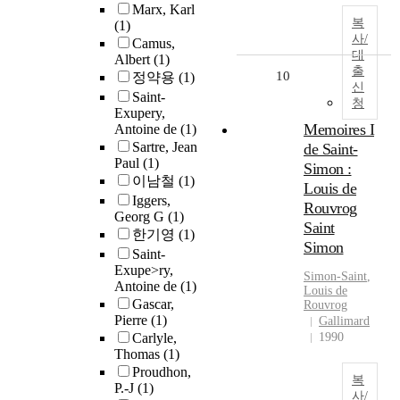
Marx, Karl
복
(1)
사/
Camus,
대
Albert
(1)
출
10
정약용
(1)
신
Saint-
청
Exupery,
Memoires I
Antoine de
(1)
Sartre, Jean
de Saint-
Paul
(1)
Simon :
이남철
(1)
Louis de
Iggers,
Rouvrog
Georg G
(1)
Saint
한기영
(1)
Simon
Saint-
Exupe>ry,
Simon
-
Saint
,
Antoine de
(1)
Louis de
Gascar,
Rouvrog
Pierre
(1)
Gallimard
Carlyle,
1990
Thomas
(1)
Proudhon,
복
P.-J
(1)
사/