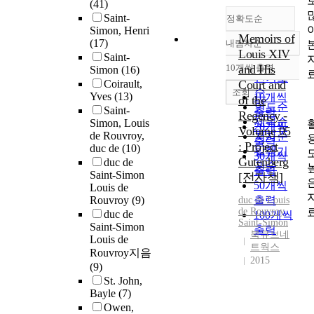
(41)
Saint-
정확도순
Simon, Henri
Memoirs of
(17)
내림차순
정확도
Louis XIV
Saint-
순
10개씩 출력
and His
Simon
(16)
내림차순
인기도
Coirault,
Court and
순
조회
Yves
(13)
10개씩
of the
연도순
Saint-
출력
Regency -
제목순
Simon, Louis
20개씩
Volume 05
de Rouvroy,
저자순
출력
: Project
duc de
(10)
발행기
30개씩
Gutenberg
duc de
관순
출력
Saint-Simon
[전자책]
50개씩
Louis de
Rouvroy
(9)
출력
duc de Louis
de Rouvroy
duc de
100개씩
Saint-Simon
Saint-Simon
출력
북큐브네
Louis de
트웍스
Rouvroy지음
2015
(9)
St. John,
Bayle
(7)
Owen,