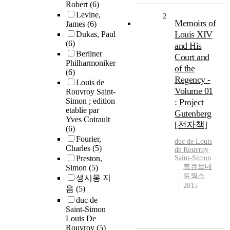
Robert
(6)
Levine,
2
Memoirs of
James
(6)
Louis XIV
Dukas, Paul
(6)
and His
Berliner
Court and
Philharmoniker
of the
(6)
Regency -
Louis de
Volume 01
Rouvroy Saint-
Simon ; edition
: Project
etablie par
Gutenberg
Yves Coirault
[전자책]
(6)
Fourier,
duc de Louis
Charles
(5)
de Rouvroy
Preston,
Saint-Simon
북큐브네
Simon
(5)
트웍스
생시몽 지
2015
음
(5)
duc de
Saint-Simon
Louis De
Rouvroy
(5)