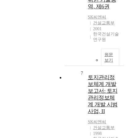
역, 제6권
SK씨엔씨
건설교통부
2001
한국건설기술
연구원
원문
보기
7
토지관리정
보체계 개발
보고서: 토지
관리정보체
계 개발 시범
사업, II
SK씨엔씨
건설교통부
1998