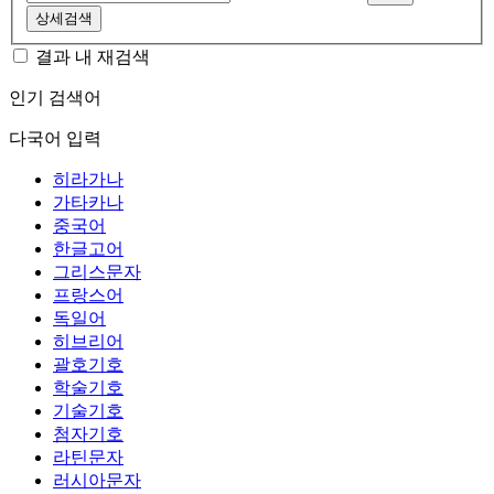
상세검색
결과 내 재검색
인기 검색어
다국어 입력
히라가나
가타카나
중국어
한글고어
그리스문자
프랑스어
독일어
히브리어
괄호기호
학술기호
기술기호
첨자기호
라틴문자
러시아문자