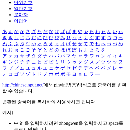
단위기호
일반기호
로마자
아랍어
あ
ぁ
か
が
さ
ざ
た
だ
な
は
ば
ぱ
ま
や
ゃ
ら
わ
ゎ
ん
い
ぃ
き
ぎ
し
じ
ち
ぢ
に
ひ
び
ぴ
み
り
う
ぅ
く
ぐ
す
ず
つ
づ
っ
ぬ
ふ
ぶ
ぷ
む
ゆ
ゅ
る
え
ぇ
け
げ
せ
ぜ
て
で
ね
へ
べ
ぺ
め
れ
お
ぉ
こ
ご
そ
ぞ
と
ど
の
ほ
ぼ
ぽ
も
よ
ょ
ろ
を
ア
ァ
カ
サ
ザ
タ
ダ
ナ
ハ
バ
パ
マ
ヤ
ャ
ラ
ワ
ヮ
ン
イ
ィ
キ
ギ
シ
ジ
チ
ヂ
ニ
ヒ
ビ
ピ
ミ
リ
ウ
ゥ
ク
グ
ス
ズ
ツ
ヅ
ッ
ヌ
フ
ブ
プ
ム
ユ
ュ
ル
エ
ェ
ケ
ゲ
セ
ゼ
テ
デ
ヘ
ベ
ペ
メ
レ
オ
ォ
コ
ゴ
ソ
ゾ
ト
ド
ノ
ホ
ボ
ポ
モ
ヨ
ョ
ロ
ヲ
―
http://chineseinput.net/
에서 pinyin(병음)방식으로 중국어를 변환
할 수 있습니다.
변환된 중국어를 복사하여 사용하시면 됩니다.
예시)
中文 을 입력하시려면
zhongwen
을 입력하시고 space를
누르시면됩니다.