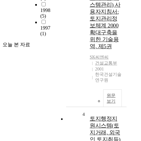
스템관리) 사
1998
용자지침서:
(5)
토지관리정
보체계 2000
1997
확대구축을
(1)
위한 기술용
오늘 본 자료
역, 제5권
SK씨엔씨
건설교통부
2001
한국건설기술
연구원
원문
보기
4
토지행정지
원시스템(토
지거래, 외국
인 토지취득)