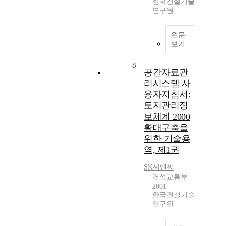
한국건설기술
연구원
원문
보기
8
공간자료관
리시스템 사
용자지침서:
토지관리정
보체계 2000
확대구축을
위한 기술용
역, 제1권
SK씨엔씨
건설교통부
2001
한국건설기술
연구원