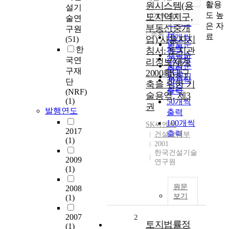
정확도
활용
원시스템(용
설기
순
도 높
도지역지구,
10개씩 출력
술연
내림차순
인기도
은 자
부동산중개
구원
순
조회
료
10개씩
업) 사용자지
(51)
연도순
출력
한
침서: 토지관
제목순
20개씩
국연
리정보체계
저자순
출력
구재
2000확대구
발행기
30개씩
단
축을 위한 기
관순
출력
(NRF)
술용역, 제3
(1)
50개씩
권
발행연도
출력
100개씩
SK씨엔씨
2017
출력
건설교통부
(1)
2001
한국건설기술
2009
연구원
(1)
원문
2008
보기
(1)
2007
2
토지법률정
(1)