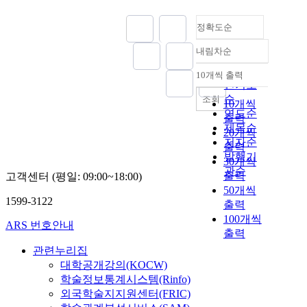
정확도순
내림차순
정확도
순
10개씩 출력
내림차순
인기도
순
조회
10개씩
연도순
출력
제목순
20개씩
저자순
출력
발행기
30개씩
관순
출력
고객센터 (평일: 09:00~18:00)
50개씩
1599-3122
출력
100개씩
ARS 번호안내
출력
관련누리집
대학공개강의(KOCW)
학술정보통계시스템(Rinfo)
외국학술지지원센터(FRIC)