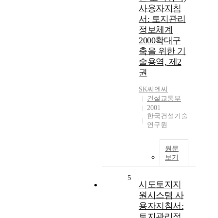
사용자지침
서: 토지관리
정보체계
2000확대구
축을 위한 기
술용역, 제2
권
SK씨엔씨
건설교통부
2001
한국건설기술
연구원
원문
보기
5
시도토지지
원시스템 사
용자지침서:
토지관리정