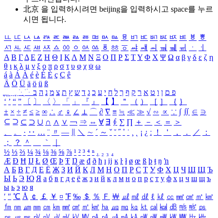
北京 을 입력하시려면
beijing
을 입력하시고 space를 누르
시면 됩니다.
ㅥ
ㅦ
ㅧ
ㅨ
ㅩ
ㅪ
ㅫ
ㅬ
ㅭ
ㅮ
ㅯ
ㅰ
ㅱ
ㅲ
ㅳ
ㅴ
ㅵ
ㅶ
ㅷ
ㅸ
ㅹ
ㅺ
ㅻ
ㅼ
ㅽ
ㅾ
ㅿ
ㆀ
ㆁ
ㆂ
ㆃ
ㆄ
ㆅ
ㆆ
ㆇ
ㆈ
ㆉ
ㆊ
ㆋ
ㆌ
ㆍ
ㆎ
Α
Β
Γ
Δ
Ε
Ζ
Η
Θ
Ι
Κ
Λ
Μ
Ν
Ξ
Ο
Π
Ρ
Σ
Τ
Υ
Φ
Χ
Ψ
Ω
α
β
γ
δ
ε
ζ
η
θ
ι
κ
λ
μ
ν
ξ
ο
π
ρ
σ
τ
υ
φ
χ
ψ
ω
á
à
Á
À
é
è
É
È
ç
Ç
ê
Ä
Ö
Ü
ä
ö
ü
ß
ְ
ֳ
ֲ
ֱ
ָ
ַ
ֵ
ֶ
ִ
ֹ
ּ
ֻ
ׂ
ׁ
ּ
ב
ה
נ
מ
צ
ת
ץ
ש
ד
ג
כ
ע
י
ח
ל
ך
ף
ק
ר
א
ט
ו
ן
ם
פ
‘
’
“
”
〔
〕
〈
〉
「
」
『
』
【
】
＂
（
）
［
］
｛
｝
±
×
÷
≠
≤
≥
∞
∴
♂
♀
∠
⊥
⌒
∂
∇
≡
≒
≪
≫
√
∽
∝
∵
∫
∬
∈
∋
⊆
⊇
⊂
⊃
∪
∩
∧
∨
￢
⇒
⇔
∀
∃
∮
∑
∏
＋
－
＜
＝
＞
、
。
·
‥
…
¨
〃
―
∥
＼
∼
´
～
ˇ
˘
˝
˚
˙
¸
˛
¡
¿
ː
！
＇
，
．
／
：
；
？
＾
＿
｀
｜
½
⅓
⅔
¼
¾
⅛
⅜
⅝
⅞
¹
²
³
⁴
ⁿ
₁
₂
₃
₄
Æ
Ð
Ħ
Ĳ
Ł
Ø
Œ
Þ
Ŧ
Ŋ
æ
đ
ð
ħ
ı
ĳ
ĸ
ŀ
ł
ø
œ
ß
þ
ŧ
ŋ
ŉ
А
Б
В
Г
Д
Е
Ё
Ж
З
И
Й
К
Л
М
Н
О
П
Р
С
Т
У
Ф
Х
Ц
Ч
Ш
Щ
Ъ
Ы
Ь
Э
Ю
Я
а
б
в
г
д
е
ё
ж
з
и
й
к
л
м
н
о
п
р
с
т
у
ф
х
ц
ч
ш
щ
ъ
ы
ь
э
ю
я
′
″
℃
Å
￠
￡
￥
¤
℉
‰
＄
％
Ｆ
￦
㎕
㎖
㎗
ℓ
㎘
㏄
㎣
㎤
㎥
㎦
㎙
㎚
㎛
㎜
㎝
㎞
㎟
㎠
㎡
㎢
㏊
㎍
㎎
㎏
㏏
㎈
㎉
㏈
㎧
㎨
㎰
㎱
㎲
㎳
㎴
㎵
㎶
㎷
㎸
㎹
㎀
㎁
㎂
㎃
㎄
㎺
㎻
㎽
㎾
㎿
㎐
㎑