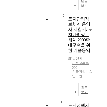
원문
보기
9
토지관리정
보체계 운영
자 지침서: 토
지관리정보
체계 2000확
대구축을 위
한 기술용역
SK씨엔씨
건설교통부
2001
한국건설기술
연구원
원문
보기
10
토지정책지