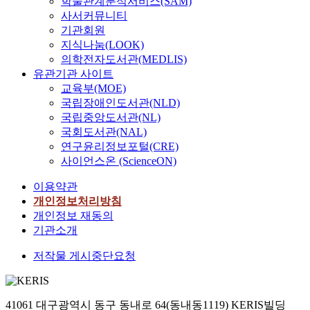
학술관계분석서비스(SAM)
사서커뮤니티
기관회원
지식나눔(LOOK)
의학전자도서관(MEDLIS)
유관기관 사이트
교육부(MOE)
국립장애인도서관(NLD)
국립중앙도서관(NL)
국회도서관(NAL)
연구윤리정보포털(CRE)
사이언스온 (ScienceON)
이용약관
개인정보처리방침
개인정보 재동의
기관소개
저작물 게시중단요청
41061 대구광역시 동구 동내로 64(동내동1119) KERIS빌딩