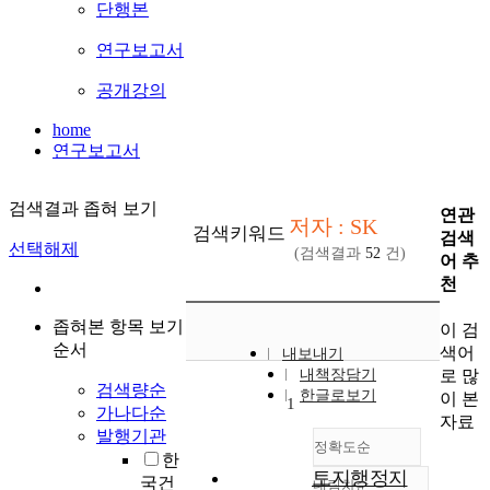
단행본
연구보고서
공개강의
home
연구보고서
검색결과 좁혀 보기
연관
저자 : SK
검색키워드
검색
선택해제
(검색결과
52
건)
어 추
천
좁혀본 항목 보기
이 검
순서
색어
내보내기
로 많
내책장담기
검색량순
한글로보기
이 본
1
가나다순
자료
발행기관
정확도순
한
토지행정지
국건
내림차순