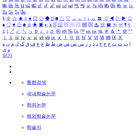
㎒
㎓
㎔
Ω
㏀
㏁
㎊
㎋
㎌
㏖
㏅
㎭
㎮
㎯
㏛
㎩
㎪
㎫
㎬
㏝
㏐
㏓
㏃
㏉
㏜
㏆
§
※
☆
★
○
●
◎
◇
◆
□
■
△
▽
→
←
↑
↓
↔
〓
◁
◀
▷
▶
♤
♠
♡
♥
♧
♣
⊙
◈
▣
◐
◑
▒
▤
▥
▨
▧
▦
▩
♨
☏
☎
☜
☞
¶
†
‡
↕
↗
↙
↖
↘
♭
♩
♪
♬
㉿
㈜
№
㏇
™
㏂
㏘
℡
＃
＆
＊
＠
ª
º
ⅰ
ⅱ
ⅲ
ⅳ
ⅴ
ⅵ
ⅶ
ⅷ
ⅸ
ⅹ
Ⅰ
Ⅱ
Ⅲ
Ⅳ
Ⅴ
Ⅵ
Ⅶ
Ⅷ
Ⅸ
Ⅹ
ا
ب
ت
ث
ج
ح
خ
د
ذ
ر
ز
س
ش
ص
ض
ط
ظ
ع
غ
ف
ق
ک
ل
م
ن
ه
و
ی
닫기
통합검색
국내학술논문
학위논문
해외학술논문
학술지