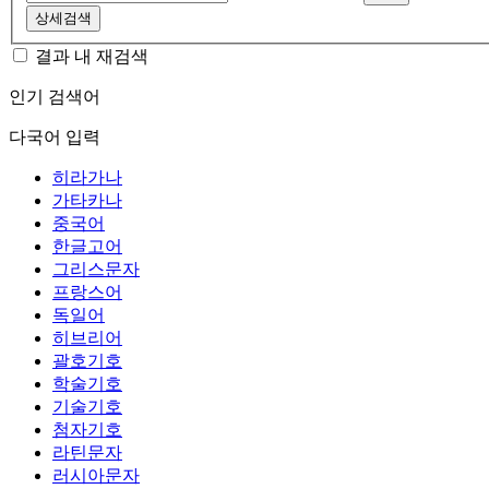
상세검색
결과 내 재검색
인기 검색어
다국어 입력
히라가나
가타카나
중국어
한글고어
그리스문자
프랑스어
독일어
히브리어
괄호기호
학술기호
기술기호
첨자기호
라틴문자
러시아문자