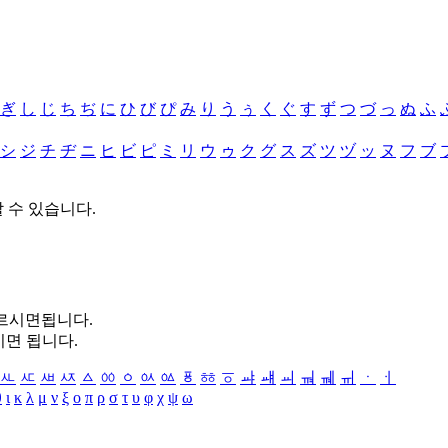
ぎ
し
じ
ち
ぢ
に
ひ
び
ぴ
み
り
う
ぅ
く
ぐ
す
ず
つ
づ
っ
ぬ
ふ
シ
ジ
チ
ヂ
ニ
ヒ
ビ
ピ
ミ
リ
ウ
ゥ
ク
グ
ス
ズ
ツ
ヅ
ッ
ヌ
フ
ブ
할 수 있습니다.
누르시면됩니다.
시면 됩니다.
ㅻ
ㅼ
ㅽ
ㅾ
ㅿ
ㆀ
ㆁ
ㆂ
ㆃ
ㆄ
ㆅ
ㆆ
ㆇ
ㆈ
ㆉ
ㆊ
ㆋ
ㆌ
ㆍ
ㆎ
θ
ι
κ
λ
μ
ν
ξ
ο
π
ρ
σ
τ
υ
φ
χ
ψ
ω