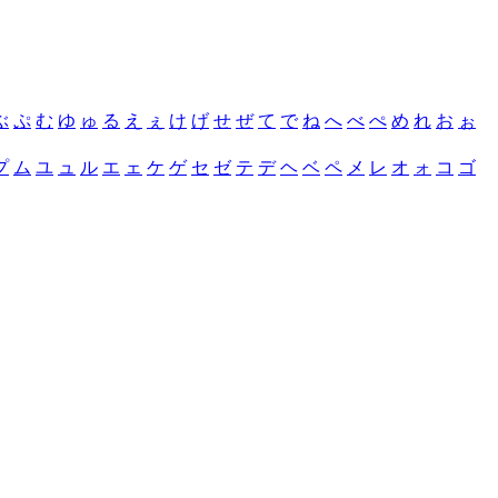
ぶ
ぷ
む
ゆ
ゅ
る
え
ぇ
け
げ
せ
ぜ
て
で
ね
へ
べ
ぺ
め
れ
お
ぉ
プ
ム
ユ
ュ
ル
エ
ェ
ケ
ゲ
セ
ゼ
テ
デ
ヘ
ベ
ペ
メ
レ
オ
ォ
コ
ゴ