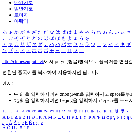
단위기호
일반기호
로마자
아랍어
あ
ぁ
か
が
さ
ざ
た
だ
な
は
ば
ぱ
ま
や
ゃ
ら
わ
ゎ
ん
い
ぃ
き
こ
ご
そ
ぞ
と
ど
の
ほ
ぼ
ぽ
も
よ
ょ
ろ
を
ア
ァ
カ
サ
ザ
タ
ダ
ナ
ハ
バ
パ
マ
ヤ
ャ
ラ
ワ
ヮ
ン
イ
ィ
キ
ギ
ソ
ゾ
ト
ド
ノ
ホ
ボ
ポ
モ
ヨ
ョ
ロ
ヲ
―
http://chineseinput.net/
에서 pinyin(병음)방식으로 중국어를 변환
변환된 중국어를 복사하여 사용하시면 됩니다.
예시)
中文 을 입력하시려면
zhongwen
을 입력하시고 space를
北京 을 입력하시려면
beijing
을 입력하시고 space를 누르
ㅥ
ㅦ
ㅧ
ㅨ
ㅩ
ㅪ
ㅫ
ㅬ
ㅭ
ㅮ
ㅯ
ㅰ
ㅱ
ㅲ
ㅳ
ㅴ
ㅵ
ㅶ
ㅷ
ㅸ
ㅹ
ㅺ
Α
Β
Γ
Δ
Ε
Ζ
Η
Θ
Ι
Κ
Λ
Μ
Ν
Ξ
Ο
Π
Ρ
Σ
Τ
Υ
Φ
Χ
Ψ
Ω
α
β
γ
δ
ε
ζ
η
á
à
Á
À
é
è
É
È
ç
Ç
ê
Ä
Ö
Ü
ä
ö
ü
ß