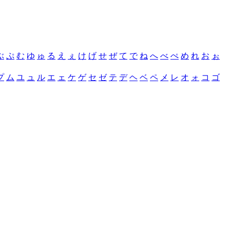
ぶ
ぷ
む
ゆ
ゅ
る
え
ぇ
け
げ
せ
ぜ
て
で
ね
へ
べ
ぺ
め
れ
お
ぉ
プ
ム
ユ
ュ
ル
エ
ェ
ケ
ゲ
セ
ゼ
テ
デ
ヘ
ベ
ペ
メ
レ
オ
ォ
コ
ゴ