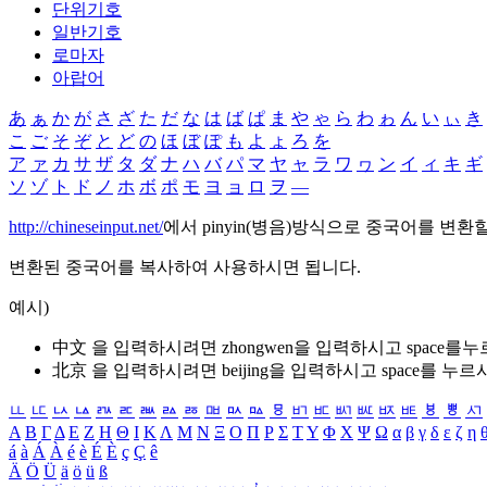
단위기호
일반기호
로마자
아랍어
あ
ぁ
か
が
さ
ざ
た
だ
な
は
ば
ぱ
ま
や
ゃ
ら
わ
ゎ
ん
い
ぃ
き
こ
ご
そ
ぞ
と
ど
の
ほ
ぼ
ぽ
も
よ
ょ
ろ
を
ア
ァ
カ
サ
ザ
タ
ダ
ナ
ハ
バ
パ
マ
ヤ
ャ
ラ
ワ
ヮ
ン
イ
ィ
キ
ギ
ソ
ゾ
ト
ド
ノ
ホ
ボ
ポ
モ
ヨ
ョ
ロ
ヲ
―
http://chineseinput.net/
에서 pinyin(병음)방식으로 중국어를 변환
변환된 중국어를 복사하여 사용하시면 됩니다.
예시)
中文 을 입력하시려면
zhongwen
을 입력하시고 space를
北京 을 입력하시려면
beijing
을 입력하시고 space를 누르
ㅥ
ㅦ
ㅧ
ㅨ
ㅩ
ㅪ
ㅫ
ㅬ
ㅭ
ㅮ
ㅯ
ㅰ
ㅱ
ㅲ
ㅳ
ㅴ
ㅵ
ㅶ
ㅷ
ㅸ
ㅹ
ㅺ
Α
Β
Γ
Δ
Ε
Ζ
Η
Θ
Ι
Κ
Λ
Μ
Ν
Ξ
Ο
Π
Ρ
Σ
Τ
Υ
Φ
Χ
Ψ
Ω
α
β
γ
δ
ε
ζ
η
á
à
Á
À
é
è
É
È
ç
Ç
ê
Ä
Ö
Ü
ä
ö
ü
ß