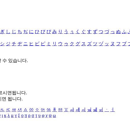
ぎ
し
じ
ち
ぢ
に
ひ
び
ぴ
み
り
う
ぅ
く
ぐ
す
ず
つ
づ
っ
ぬ
ふ
シ
ジ
チ
ヂ
ニ
ヒ
ビ
ピ
ミ
リ
ウ
ゥ
ク
グ
ス
ズ
ツ
ヅ
ッ
ヌ
フ
ブ
할 수 있습니다.
누르시면됩니다.
시면 됩니다.
ㅻ
ㅼ
ㅽ
ㅾ
ㅿ
ㆀ
ㆁ
ㆂ
ㆃ
ㆄ
ㆅ
ㆆ
ㆇ
ㆈ
ㆉ
ㆊ
ㆋ
ㆌ
ㆍ
ㆎ
θ
ι
κ
λ
μ
ν
ξ
ο
π
ρ
σ
τ
υ
φ
χ
ψ
ω