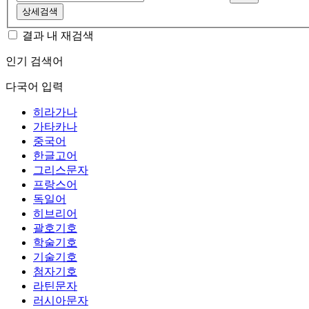
상세검색
결과 내 재검색
인기 검색어
다국어 입력
히라가나
가타카나
중국어
한글고어
그리스문자
프랑스어
독일어
히브리어
괄호기호
학술기호
기술기호
첨자기호
라틴문자
러시아문자