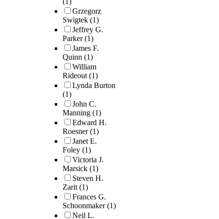
(1)
Grzegorz
Swigtek
(1)
Jeffrey G.
Parker
(1)
James F.
Quinn
(1)
William
Rideout
(1)
Lynda Burton
(1)
John C.
Manning
(1)
Edward H.
Roesner
(1)
Janet E.
Foley
(1)
Victoria J.
Marsick
(1)
Steven H.
Zarit
(1)
Frances G.
Schoonmaker
(1)
Neil L.