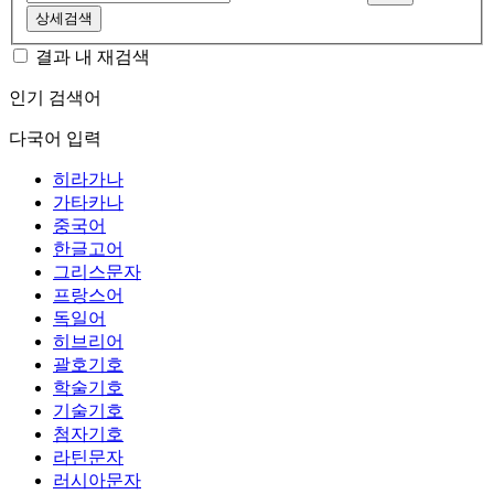
상세검색
결과 내 재검색
인기 검색어
다국어 입력
히라가나
가타카나
중국어
한글고어
그리스문자
프랑스어
독일어
히브리어
괄호기호
학술기호
기술기호
첨자기호
라틴문자
러시아문자