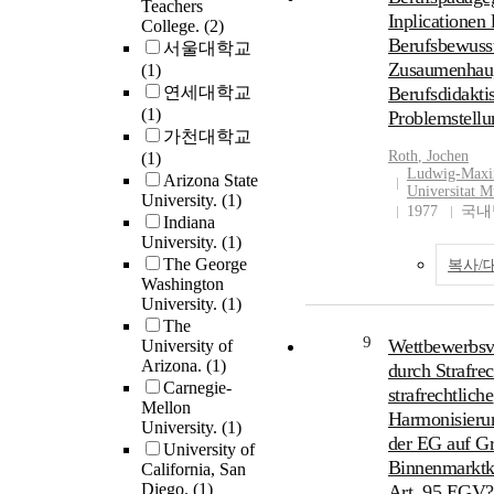
Teachers
Inplicationen 
College.
(2)
Berufsbewusst
서울대학교
Zusaumenhau
(1)
연세대학교
Berufsdidakti
(1)
Problemstellu
가천대학교
Roth
, Jochen
(1)
Ludwig-Maxim
Arizona State
Universitat 
University.
(1)
1977
국내
Indiana
University.
(1)
The George
복사/
Washington
University.
(1)
The
9
Wettbewerbsv
University of
Arizona.
(1)
durch Strafrec
Carnegie-
strafrechtliche
Mellon
Harmonisieru
University.
(1)
der EG auf Gr
University of
Binnenmarktk
California, San
Diego.
(1)
Art. 95 EGV?