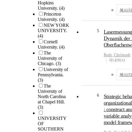
Hopkins
University.
(4)
복사/
Princeton
University.
(4)
NEW YORK
UNIVERSITY.
5
Lasermessung
(4)
Dynamik der 
Cornell
Oberflachenw
University.
(4)
The
Roth
, Christoph
University of
국내박사
Chicago.
(3)
University of
Pennsylvania.
복사/
(3)
The
University of
6
Strategic beh
North Carolina
at Chapel Hill.
organizationa
(3)
: construct an
variable analy
UNIVERSITY
model frame
OF
SOUTHERN