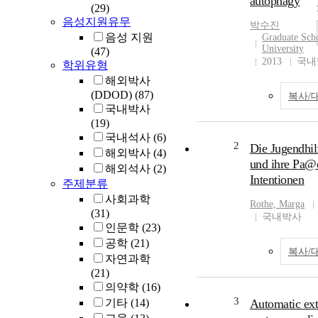
autophagy
(29)
음성지원유무
박수진
음성 지원
Graduate Scho
University
(47)
2013
국내
학위유형
해외박사
(DDOD)
(87)
복사/
국내박사
(19)
국내석사
(6)
2
Die Jugendhil
해외박사
(4)
und ihre Pa@
해외석사
(2)
Intentionen
주제분류
사회과학
Rothe, Marga
(31)
국내박사
인문학
(23)
공학
(21)
복사/
자연과학
(21)
의약학
(16)
3
기타
(14)
Automatic ext