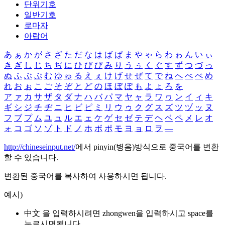
단위기호
일반기호
로마자
아랍어
あ
ぁ
か
が
さ
ざ
た
だ
な
は
ば
ぱ
ま
や
ゃ
ら
わ
ゎ
ん
い
ぃ
き
ぎ
し
じ
ち
ぢ
に
ひ
び
ぴ
み
り
う
ぅ
く
ぐ
す
ず
つ
づ
っ
ぬ
ふ
ぶ
ぷ
む
ゆ
ゅ
る
え
ぇ
け
げ
せ
ぜ
て
で
ね
へ
べ
ぺ
め
れ
お
ぉ
こ
ご
そ
ぞ
と
ど
の
ほ
ぼ
ぽ
も
よ
ょ
ろ
を
ア
ァ
カ
サ
ザ
タ
ダ
ナ
ハ
バ
パ
マ
ヤ
ャ
ラ
ワ
ヮ
ン
イ
ィ
キ
ギ
シ
ジ
チ
ヂ
ニ
ヒ
ビ
ピ
ミ
リ
ウ
ゥ
ク
グ
ス
ズ
ツ
ヅ
ッ
ヌ
フ
ブ
プ
ム
ユ
ュ
ル
エ
ェ
ケ
ゲ
セ
ゼ
テ
デ
ヘ
ベ
ペ
メ
レ
オ
ォ
コ
ゴ
ソ
ゾ
ト
ド
ノ
ホ
ボ
ポ
モ
ヨ
ョ
ロ
ヲ
―
http://chineseinput.net/
에서 pinyin(병음)방식으로 중국어를 변환
할 수 있습니다.
변환된 중국어를 복사하여 사용하시면 됩니다.
예시)
中文 을 입력하시려면
zhongwen
을 입력하시고 space를
누르시면됩니다.