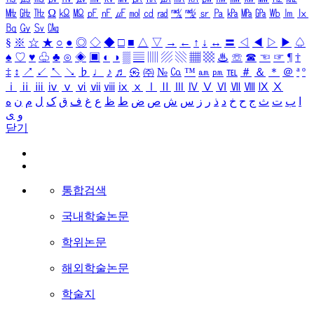
㎒
㎓
㎔
Ω
㏀
㏁
㎊
㎋
㎌
㏖
㏅
㎭
㎮
㎯
㏛
㎩
㎪
㎫
㎬
㏝
㏐
㏓
㏃
㏉
㏜
㏆
§
※
☆
★
○
●
◎
◇
◆
□
■
△
▽
→
←
↑
↓
↔
〓
◁
◀
▷
▶
♤
♠
♡
♥
♧
♣
⊙
◈
▣
◐
◑
▒
▤
▥
▨
▧
▦
▩
♨
☏
☎
☜
☞
¶
†
‡
↕
↗
↙
↖
↘
♭
♩
♪
♬
㉿
㈜
№
㏇
™
㏂
㏘
℡
＃
＆
＊
＠
ª
º
ⅰ
ⅱ
ⅲ
ⅳ
ⅴ
ⅵ
ⅶ
ⅷ
ⅸ
ⅹ
Ⅰ
Ⅱ
Ⅲ
Ⅳ
Ⅴ
Ⅵ
Ⅶ
Ⅷ
Ⅸ
Ⅹ
ا
ب
ت
ث
ج
ح
خ
د
ذ
ر
ز
س
ش
ص
ض
ط
ظ
ع
غ
ف
ق
ک
ل
م
ن
ه
و
ی
닫기
통합검색
국내학술논문
학위논문
해외학술논문
학술지