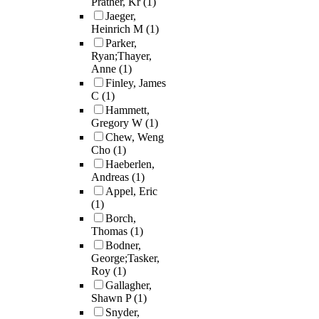
Prather, Kr
(1)
Jaeger,
Heinrich M
(1)
Parker,
Ryan;Thayer,
Anne
(1)
Finley, James
C
(1)
Hammett,
Gregory W
(1)
Chew, Weng
Cho
(1)
Haeberlen,
Andreas
(1)
Appel, Eric
(1)
Borch,
Thomas
(1)
Bodner,
George;Tasker,
Roy
(1)
Gallagher,
Shawn P
(1)
Snyder,