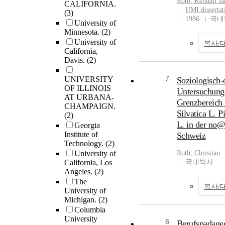
Roth
, Kendall J
CALIFORNIA.
UMI dissertat
(3)
1986
국내
University of
Minnesota.
(2)
University of
복사/
California,
Davis.
(2)
7
UNIVERSITY
Soziologisch
OF ILLINOIS
Untersuchung
AT URBANA-
Grenzbereich
CHAMPAIGN.
Silvatica L. P
(2)
L. in der no@
Georgia
Institute of
Schweiz
Technology.
(2)
University of
Roth
, Christian
California, Los
국내박사
Angeles.
(2)
The
복사/
University of
Michigan.
(2)
Columbia
University
8
Berufspadage