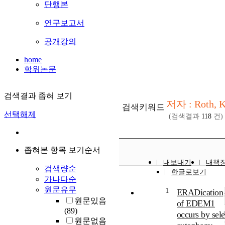
단행본
연구보고서
공개강의
home
학위논문
검색결과 좁혀 보기
저자 : Roth, K
검색키워드
선택해제
(검색결과
118
건)
좁혀본 항목 보기순서
내보내기
내책
검색량순
한글로보기
가나다순
원문유무
1
ERADication
원문있음
of EDEM1
(89)
occurs by sele
원문없음