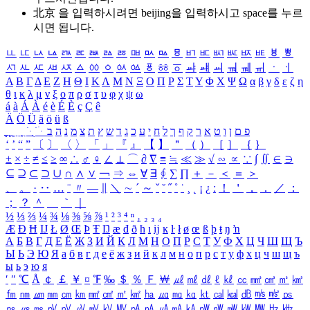
北京 을 입력하시려면
beijing
을 입력하시고 space를 누르
시면 됩니다.
ㅥ
ㅦ
ㅧ
ㅨ
ㅩ
ㅪ
ㅫ
ㅬ
ㅭ
ㅮ
ㅯ
ㅰ
ㅱ
ㅲ
ㅳ
ㅴ
ㅵ
ㅶ
ㅷ
ㅸ
ㅹ
ㅺ
ㅻ
ㅼ
ㅽ
ㅾ
ㅿ
ㆀ
ㆁ
ㆂ
ㆃ
ㆄ
ㆅ
ㆆ
ㆇ
ㆈ
ㆉ
ㆊ
ㆋ
ㆌ
ㆍ
ㆎ
Α
Β
Γ
Δ
Ε
Ζ
Η
Θ
Ι
Κ
Λ
Μ
Ν
Ξ
Ο
Π
Ρ
Σ
Τ
Υ
Φ
Χ
Ψ
Ω
α
β
γ
δ
ε
ζ
η
θ
ι
κ
λ
μ
ν
ξ
ο
π
ρ
σ
τ
υ
φ
χ
ψ
ω
á
à
Á
À
é
è
É
È
ç
Ç
ê
Ä
Ö
Ü
ä
ö
ü
ß
ְ
ֳ
ֲ
ֱ
ָ
ַ
ֵ
ֶ
ִ
ֹ
ּ
ֻ
ׂ
ׁ
ּ
ב
ה
נ
מ
צ
ת
ץ
ש
ד
ג
כ
ע
י
ח
ל
ך
ף
ק
ר
א
ט
ו
ן
ם
פ
‘
’
“
”
〔
〕
〈
〉
「
」
『
』
【
】
＂
（
）
［
］
｛
｝
±
×
÷
≠
≤
≥
∞
∴
♂
♀
∠
⊥
⌒
∂
∇
≡
≒
≪
≫
√
∽
∝
∵
∫
∬
∈
∋
⊆
⊇
⊂
⊃
∪
∩
∧
∨
￢
⇒
⇔
∀
∃
∮
∑
∏
＋
－
＜
＝
＞
、
。
·
‥
…
¨
〃
―
∥
＼
∼
´
～
ˇ
˘
˝
˚
˙
¸
˛
¡
¿
ː
！
＇
，
．
／
：
；
？
＾
＿
｀
｜
½
⅓
⅔
¼
¾
⅛
⅜
⅝
⅞
¹
²
³
⁴
ⁿ
₁
₂
₃
₄
Æ
Ð
Ħ
Ĳ
Ł
Ø
Œ
Þ
Ŧ
Ŋ
æ
đ
ð
ħ
ı
ĳ
ĸ
ŀ
ł
ø
œ
ß
þ
ŧ
ŋ
ŉ
А
Б
В
Г
Д
Е
Ё
Ж
З
И
Й
К
Л
М
Н
О
П
Р
С
Т
У
Ф
Х
Ц
Ч
Ш
Щ
Ъ
Ы
Ь
Э
Ю
Я
а
б
в
г
д
е
ё
ж
з
и
й
к
л
м
н
о
п
р
с
т
у
ф
х
ц
ч
ш
щ
ъ
ы
ь
э
ю
я
′
″
℃
Å
￠
￡
￥
¤
℉
‰
＄
％
Ｆ
￦
㎕
㎖
㎗
ℓ
㎘
㏄
㎣
㎤
㎥
㎦
㎙
㎚
㎛
㎜
㎝
㎞
㎟
㎠
㎡
㎢
㏊
㎍
㎎
㎏
㏏
㎈
㎉
㏈
㎧
㎨
㎰
㎱
㎲
㎳
㎴
㎵
㎶
㎷
㎸
㎹
㎀
㎁
㎂
㎃
㎄
㎺
㎻
㎽
㎾
㎿
㎐
㎑