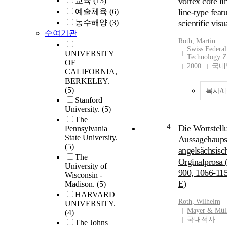
교육
(13)
vortex core li
예술체육
(6)
line-type feat
농수해양
(3)
scientific visu
수여기관
Roth
, Martin
Swiss Federal 
UNIVERSITY
Technology 
OF
2000
국내
CALIFORNIA,
BERKELEY.
(5)
복사/
Stanford
University.
(5)
The
4
Die Wortstell
Pennsylvania
State University.
Aussagehaups
(5)
angelsächsisc
The
Orginalprosa 
University of
900, 1066-115
Wisconsin -
E)
Madison.
(5)
HARVARD
Roth
, Wilhelm
UNIVERSITY.
Mayer & Mül
(4)
국내석사
The Johns