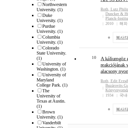
Northwestern
University.
(1)
Roth
, Lutz Phili
Duncker & H
Duke
Planck-Institu
University.
(1)
2010
해외
Purdue
University.
(1)
Columbia
복사/
University.
(1)
Colorado
State University.
10
(1)
A káliumgöz 
University of
reakciójának v
Washington.
(1)
alacsony nyo
University of
Maryland
Roth
, Edit Erzsé
College Park.
(1)
Buzárovits G
Könyvnyomdá
The
1934
국내
University of
Texas at Austin.
(1)
복사/
Brown
University.
(1)
Vanderbilt
University.
(1)