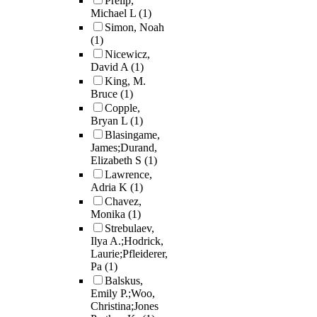
Prelip,
Michael L
(1)
Simon, Noah
(1)
Nicewicz,
David A
(1)
King, M.
Bruce
(1)
Copple,
Bryan L
(1)
Blasingame,
James;Durand,
Elizabeth S
(1)
Lawrence,
Adria K
(1)
Chavez,
Monika
(1)
Strebulaev,
Ilya A.;Hodrick,
Laurie;Pfleiderer,
Pa
(1)
Balskus,
Emily P.;Woo,
Christina;Jones