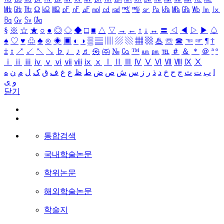
㎒
㎓
㎔
Ω
㏀
㏁
㎊
㎋
㎌
㏖
㏅
㎭
㎮
㎯
㏛
㎩
㎪
㎫
㎬
㏝
㏐
㏓
㏃
㏉
㏜
㏆
§
※
☆
★
○
●
◎
◇
◆
□
■
△
▽
→
←
↑
↓
↔
〓
◁
◀
▷
▶
♤
♠
♡
♥
♧
♣
⊙
◈
▣
◐
◑
▒
▤
▥
▨
▧
▦
▩
♨
☏
☎
☜
☞
¶
†
‡
↕
↗
↙
↖
↘
♭
♩
♪
♬
㉿
㈜
№
㏇
™
㏂
㏘
℡
＃
＆
＊
＠
ª
º
ⅰ
ⅱ
ⅲ
ⅳ
ⅴ
ⅵ
ⅶ
ⅷ
ⅸ
ⅹ
Ⅰ
Ⅱ
Ⅲ
Ⅳ
Ⅴ
Ⅵ
Ⅶ
Ⅷ
Ⅸ
Ⅹ
ا
ب
ت
ث
ج
ح
خ
د
ذ
ر
ز
س
ش
ص
ض
ط
ظ
ع
غ
ف
ق
ک
ل
م
ن
ه
و
ی
닫기
통합검색
국내학술논문
학위논문
해외학술논문
학술지