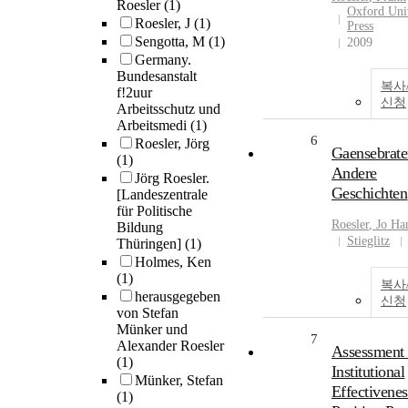
Roesler
(1)
Oxford Uni
Roesler, J
(1)
Press
Sengotta, M
(1)
2009
Germany.
Bundesanstalt
복사
f!2uur
신청
Arbeitsschutz und
Arbeitsmedi
(1)
6
Roesler, Jörg
Gaensebrate
(1)
Andere
Jörg Roesler.
Geschichten
[Landeszentrale
für Politische
Roesler
, Jo Ha
Bildung
Stieglitz
Thüringen]
(1)
Holmes, Ken
(1)
복사
herausgegeben
신청
von Stefan
Münker und
7
Alexander Roesler
Assessment 
(1)
Institutional
Münker, Stefan
Effectivenes
(1)