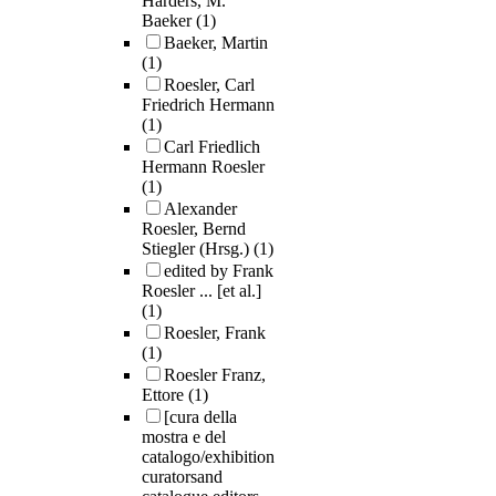
Harders, M.
Baeker
(1)
Baeker, Martin
(1)
Roesler, Carl
Friedrich Hermann
(1)
Carl Friedlich
Hermann Roesler
(1)
Alexander
Roesler, Bernd
Stiegler (Hrsg.)
(1)
edited by Frank
Roesler ... [et al.]
(1)
Roesler, Frank
(1)
Roesler Franz,
Ettore
(1)
[cura della
mostra e del
catalogo/exhibition
curatorsand