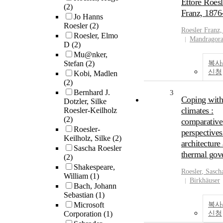
Ettore Roesl
(2)
Franz, 1876
Jo Hanns
Roesler
(2)
Roesler
Franz,
Roesler, Elmo
Mandragor
D
(2)
Mu@nker,
Stefan
(2)
복사
신청
Kobi, Madlen
(2)
Bernhard J.
3
Coping with
Dotzler, Silke
climates :
Roesler-Keilholz
(2)
comparative
Roesler-
perspectives
Keilholz, Silke
(2)
architecture
Sascha Roesler
thermal gov
(2)
Shakespeare,
Roesler
, Sasch
William
(1)
Birkhäuser
Bach, Johann
Sebastian
(1)
Microsoft
복사
Corporation
(1)
신청