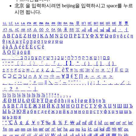
北京 을 입력하시려면
beijing
을 입력하시고 space를 누르
시면 됩니다.
ㅥ
ㅦ
ㅧ
ㅨ
ㅩ
ㅪ
ㅫ
ㅬ
ㅭ
ㅮ
ㅯ
ㅰ
ㅱ
ㅲ
ㅳ
ㅴ
ㅵ
ㅶ
ㅷ
ㅸ
ㅹ
ㅺ
ㅻ
ㅼ
ㅽ
ㅾ
ㅿ
ㆀ
ㆁ
ㆂ
ㆃ
ㆄ
ㆅ
ㆆ
ㆇ
ㆈ
ㆉ
ㆊ
ㆋ
ㆌ
ㆍ
ㆎ
Α
Β
Γ
Δ
Ε
Ζ
Η
Θ
Ι
Κ
Λ
Μ
Ν
Ξ
Ο
Π
Ρ
Σ
Τ
Υ
Φ
Χ
Ψ
Ω
α
β
γ
δ
ε
ζ
η
θ
ι
κ
λ
μ
ν
ξ
ο
π
ρ
σ
τ
υ
φ
χ
ψ
ω
á
à
Á
À
é
è
É
È
ç
Ç
ê
Ä
Ö
Ü
ä
ö
ü
ß
ְ
ֳ
ֲ
ֱ
ָ
ַ
ֵ
ֶ
ִ
ֹ
ּ
ֻ
ׂ
ׁ
ּ
ב
ה
נ
מ
צ
ת
ץ
ש
ד
ג
כ
ע
י
ח
ל
ך
ף
ק
ר
א
ט
ו
ן
ם
פ
‘
’
“
”
〔
〕
〈
〉
「
」
『
』
【
】
＂
（
）
［
］
｛
｝
±
×
÷
≠
≤
≥
∞
∴
♂
♀
∠
⊥
⌒
∂
∇
≡
≒
≪
≫
√
∽
∝
∵
∫
∬
∈
∋
⊆
⊇
⊂
⊃
∪
∩
∧
∨
￢
⇒
⇔
∀
∃
∮
∑
∏
＋
－
＜
＝
＞
、
。
·
‥
…
¨
〃
―
∥
＼
∼
´
～
ˇ
˘
˝
˚
˙
¸
˛
¡
¿
ː
！
＇
，
．
／
：
；
？
＾
＿
｀
｜
½
⅓
⅔
¼
¾
⅛
⅜
⅝
⅞
¹
²
³
⁴
ⁿ
₁
₂
₃
₄
Æ
Ð
Ħ
Ĳ
Ł
Ø
Œ
Þ
Ŧ
Ŋ
æ
đ
ð
ħ
ı
ĳ
ĸ
ŀ
ł
ø
œ
ß
þ
ŧ
ŋ
ŉ
А
Б
В
Г
Д
Е
Ё
Ж
З
И
Й
К
Л
М
Н
О
П
Р
С
Т
У
Ф
Х
Ц
Ч
Ш
Щ
Ъ
Ы
Ь
Э
Ю
Я
а
б
в
г
д
е
ё
ж
з
и
й
к
л
м
н
о
п
р
с
т
у
ф
х
ц
ч
ш
щ
ъ
ы
ь
э
ю
я
′
″
℃
Å
￠
￡
￥
¤
℉
‰
＄
％
Ｆ
￦
㎕
㎖
㎗
ℓ
㎘
㏄
㎣
㎤
㎥
㎦
㎙
㎚
㎛
㎜
㎝
㎞
㎟
㎠
㎡
㎢
㏊
㎍
㎎
㎏
㏏
㎈
㎉
㏈
㎧
㎨
㎰
㎱
㎲
㎳
㎴
㎵
㎶
㎷
㎸
㎹
㎀
㎁
㎂
㎃
㎄
㎺
㎻
㎽
㎾
㎿
㎐
㎑