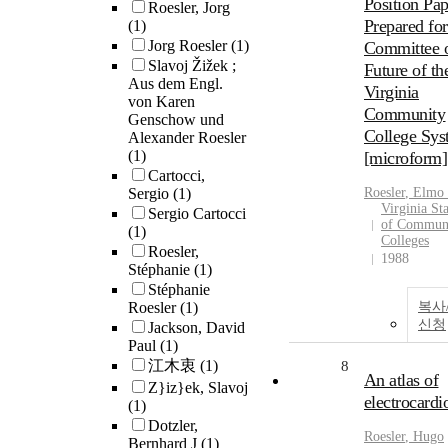
Position Pap
Roesler, Jorg
Prepared for
(1)
Jorg Roesler
(1)
Committee o
Slavoj Žižek ;
Future of th
Aus dem Engl.
Virginia
von Karen
Community
Genschow und
College Sy
Alexander Roesler
(1)
[microform]
Cartocci,
Sergio
(1)
Roesler
, Elmo
Virginia St
Sergio Cartocci
of Commun
(1)
Colleges
Roesler,
1988
Stéphanie
(1)
Stéphanie
Roesler
(1)
복사
신청
Jackson, David
Paul
(1)
江木衷
(1)
8
An atlas of
Z}iz}ek, Slavoj
electrocard
(1)
Dotzler,
Roesler
, Hugo
Bernhard J
(1)