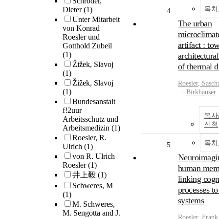
Schroder,
Dieter
(1)
목차
4
Unter Mitarbeit
The urban
von Konrad
microclimat
Roesler und
artifact : to
Gotthold Zubeil
(1)
architectura
Žižek, Slavoj
of thermal d
(1)
Žižek, Slavoj
Roesler
, Sasch
(1)
Birkhäuser
Bundesanstalt
f!2uur
복사
Arbeitsschutz und
신청
Arbeitsmedizin
(1)
Roesler, R.
목차
5
Ulrich
(1)
von R. Ulrich
Neuroimagi
Roesler
(1)
human memo
井上毅
(1)
linking cogn
Schweres, M
processes to
(1)
systems
M. Schweres,
M. Sengotta and J.
Roesler
, Frank