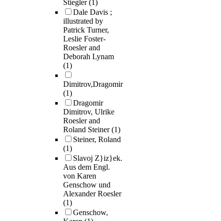
Stiegler
(1)
Dale Davis ;
illustrated by
Patrick Turner,
Leslie Foster-
Roesler and
Deborah Lynam
(1)
Dimitrov,Dragomir
(1)
Dragomir
Dimitrov, Ulrike
Roesler and
Roland Steiner
(1)
Steiner, Roland
(1)
Slavoj Z}iz}ek.
Aus dem Engl.
von Karen
Genschow und
Alexander Roesler
(1)
Genschow,