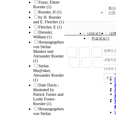
Franz, Ettore
Roesler
(1)
복사
Roesler, H
(1)
신청
by H. Roesler
and E. Fletcher
(1)
Fletcher, E
(1)
Dressler,
내보내기
내
William
(1)
한글로보기
Herausgegeben
von Stefan
정확도
Munker und
Alexander Roesler
내림차
(1)
Stefan
10개씩
Mu@nker,
Alexander Roesler
조회
(1)
Dale Davis ;
illustrated by
Patrick Turner and
Leslie Foster-
Roesler
(1)
Herausgegeben
von Stefan