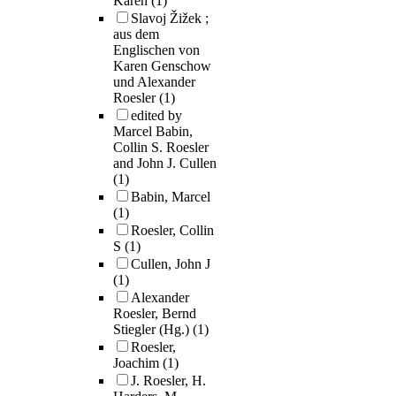
Karen
(1)
Slavoj Žižek ;
aus dem
Englischen von
Karen Genschow
und Alexander
Roesler
(1)
edited by
Marcel Babin,
Collin S. Roesler
and John J. Cullen
(1)
Babin, Marcel
(1)
Roesler, Collin
S
(1)
Cullen, John J
(1)
Alexander
Roesler, Bernd
Stiegler (Hg.)
(1)
Roesler,
Joachim
(1)
J. Roesler, H.