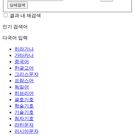
상세검색
결과 내 재검색
인기 검색어
다국어 입력
히라가나
가타카나
중국어
한글고어
그리스문자
프랑스어
독일어
히브리어
괄호기호
학술기호
기술기호
첨자기호
라틴문자
러시아문자