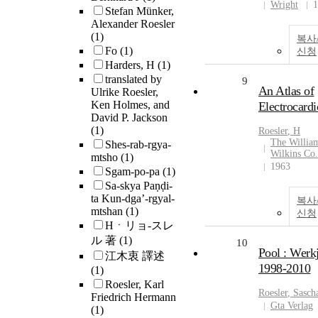
Wright
1
Stefan Münker,
Alexander Roesler
(1)
복사
Fo
(1)
신청
Harders, H
(1)
translated by
9
An Atlas of
Ulrike Roesler,
Ken Holmes, and
Electrocard
David P. Jackson
(1)
Roesler
, H
The Willia
Shes-rab-rgya-
Wilkins Co.
mtsho
(1)
1963
Sgam-po-pa
(1)
Sa-skya Paṇḍi-
ta Kun-dgaʼ-rgyal-
복사
mtshan
(1)
신청
Hㆍリョ-スレ
ル 著
(1)
10
Pool : Werk
江木衷 譯述
1998-2010
(1)
Roesler, Karl
Roesler
, Sasch
Friedrich Hermann
Gta Verlag
(1)