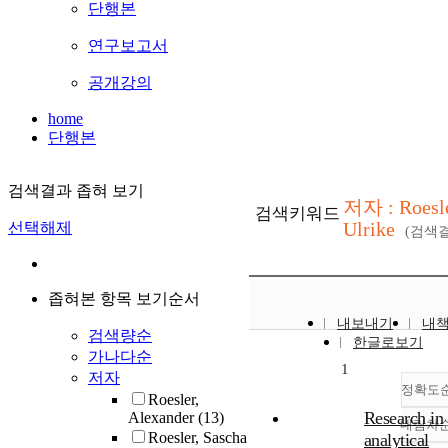
단행본
연구보고서
공개강의
home
단행본
검색결과 좁혀 보기
저자 : Roesle
검색키워드
Ulrike
선택해제
(검색
좁혀본 항목 보기순서
내보내기
내
검색량순
한글로보기
가나다순
1
저자
정확도
Roesler,
Research in
Alexander
(13)
내림차
Roesler, Sascha
analytical