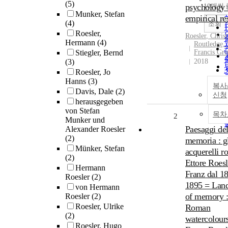
(5)
psychology 
10개씩
Munker, Stefan
empirical re
(4)
조회
Roesler,
Roesler
, Christ
Hermann
(4)
Routledge,
Stiegler, Bernd
Francis Gr
(3)
2018
Roesler, Jo
Hanns
(3)
복사
Davis, Dale
(2)
신청
herausgegeben
von Stefan
목차
2
Munker und
Paesaggi del
Alexander Roesler
(2)
memoria : g
Münker, Stefan
acquerelli r
(2)
Ettore Roesl
Hermann
Franz dal 18
Roesler
(2)
1895 = Lan
von Hermann
of memory :
Roesler
(2)
Roesler, Ulrike
Roman
(2)
watercolour
Roesler, Hugo