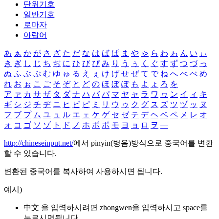
단위기호
일반기호
로마자
아랍어
あ
ぁ
か
が
さ
ざ
た
だ
な
は
ば
ぱ
ま
や
ゃ
ら
わ
ゎ
ん
い
ぃ
き
ぎ
し
じ
ち
ぢ
に
ひ
び
ぴ
み
り
う
ぅ
く
ぐ
す
ず
つ
づ
っ
ぬ
ふ
ぶ
ぷ
む
ゆ
ゅ
る
え
ぇ
け
げ
せ
ぜ
て
で
ね
へ
べ
ぺ
め
れ
お
ぉ
こ
ご
そ
ぞ
と
ど
の
ほ
ぼ
ぽ
も
よ
ょ
ろ
を
ア
ァ
カ
サ
ザ
タ
ダ
ナ
ハ
バ
パ
マ
ヤ
ャ
ラ
ワ
ヮ
ン
イ
ィ
キ
ギ
シ
ジ
チ
ヂ
ニ
ヒ
ビ
ピ
ミ
リ
ウ
ゥ
ク
グ
ス
ズ
ツ
ヅ
ッ
ヌ
フ
ブ
プ
ム
ユ
ュ
ル
エ
ェ
ケ
ゲ
セ
ゼ
テ
デ
ヘ
ベ
ペ
メ
レ
オ
ォ
コ
ゴ
ソ
ゾ
ト
ド
ノ
ホ
ボ
ポ
モ
ヨ
ョ
ロ
ヲ
―
http://chineseinput.net/
에서 pinyin(병음)방식으로 중국어를 변환
할 수 있습니다.
변환된 중국어를 복사하여 사용하시면 됩니다.
예시)
中文 을 입력하시려면
zhongwen
을 입력하시고 space를
누르시면됩니다.