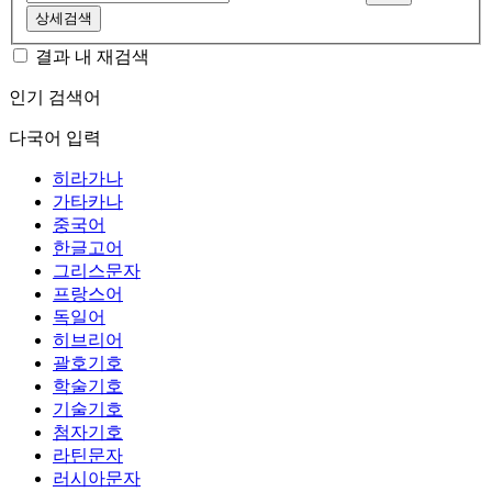
상세검색
결과 내 재검색
인기 검색어
다국어 입력
히라가나
가타카나
중국어
한글고어
그리스문자
프랑스어
독일어
히브리어
괄호기호
학술기호
기술기호
첨자기호
라틴문자
러시아문자