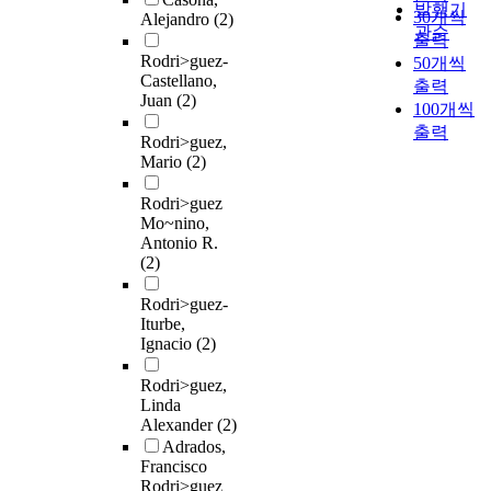
발행기
30개씩
Alejandro
(2)
관순
출력
Rodri>guez-
50개씩
Castellano,
출력
Juan
(2)
100개씩
출력
Rodri>guez,
Mario
(2)
Rodri>guez
Mo~nino,
Antonio R.
(2)
Rodri>guez-
Iturbe,
Ignacio
(2)
Rodri>guez,
Linda
Alexander
(2)
Adrados,
Francisco
Rodri>guez