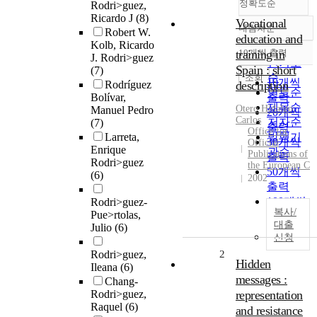
정확도순
Rodri>guez,
Ricardo J
(8)
Vocational
내림차순
Robert W.
정확도
education and
Kolb, Ricardo
순
training in
10개씩 출력
J. Rodri>guez
내림차순
인기도
Spain : short
(7)
순
조회
10개씩
Rodríguez
description
연도순
Bolívar,
출력
제목순
Otero Hidalgo,
Manuel Pedro
20개씩
Carlos
저자순
(7)
출력
Office for
Larreta,
발행기
30개씩
Official
Enrique
관순
Publications of
출력
Rodri>guez
the European C
50개씩
(6)
2002
출력
100개씩
Rodri>guez-
복사/
Pue>rtolas,
출력
대출
Julio
(6)
신청
Rodri>guez,
2
Hidden
Ileana
(6)
messages :
Chang-
Rodri>guez,
representation
Raquel
(6)
and resistance