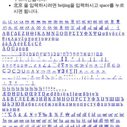
北京 을 입력하시려면
beijing
을 입력하시고 space를 누르
시면 됩니다.
ㅥ
ㅦ
ㅧ
ㅨ
ㅩ
ㅪ
ㅫ
ㅬ
ㅭ
ㅮ
ㅯ
ㅰ
ㅱ
ㅲ
ㅳ
ㅴ
ㅵ
ㅶ
ㅷ
ㅸ
ㅹ
ㅺ
ㅻ
ㅼ
ㅽ
ㅾ
ㅿ
ㆀ
ㆁ
ㆂ
ㆃ
ㆄ
ㆅ
ㆆ
ㆇ
ㆈ
ㆉ
ㆊ
ㆋ
ㆌ
ㆍ
ㆎ
Α
Β
Γ
Δ
Ε
Ζ
Η
Θ
Ι
Κ
Λ
Μ
Ν
Ξ
Ο
Π
Ρ
Σ
Τ
Υ
Φ
Χ
Ψ
Ω
α
β
γ
δ
ε
ζ
η
θ
ι
κ
λ
μ
ν
ξ
ο
π
ρ
σ
τ
υ
φ
χ
ψ
ω
á
à
Á
À
é
è
É
È
ç
Ç
ê
Ä
Ö
Ü
ä
ö
ü
ß
ְ
ֳ
ֲ
ֱ
ָ
ַ
ֵ
ֶ
ִ
ֹ
ּ
ֻ
ׂ
ׁ
ּ
ב
ה
נ
מ
צ
ת
ץ
ש
ד
ג
כ
ע
י
ח
ל
ך
ף
ק
ר
א
ט
ו
ן
ם
פ
‘
’
“
”
〔
〕
〈
〉
「
」
『
』
【
】
＂
（
）
［
］
｛
｝
±
×
÷
≠
≤
≥
∞
∴
♂
♀
∠
⊥
⌒
∂
∇
≡
≒
≪
≫
√
∽
∝
∵
∫
∬
∈
∋
⊆
⊇
⊂
⊃
∪
∩
∧
∨
￢
⇒
⇔
∀
∃
∮
∑
∏
＋
－
＜
＝
＞
、
。
·
‥
…
¨
〃
―
∥
＼
∼
´
～
ˇ
˘
˝
˚
˙
¸
˛
¡
¿
ː
！
＇
，
．
／
：
；
？
＾
＿
｀
｜
½
⅓
⅔
¼
¾
⅛
⅜
⅝
⅞
¹
²
³
⁴
ⁿ
₁
₂
₃
₄
Æ
Ð
Ħ
Ĳ
Ł
Ø
Œ
Þ
Ŧ
Ŋ
æ
đ
ð
ħ
ı
ĳ
ĸ
ŀ
ł
ø
œ
ß
þ
ŧ
ŋ
ŉ
А
Б
В
Г
Д
Е
Ё
Ж
З
И
Й
К
Л
М
Н
О
П
Р
С
Т
У
Ф
Х
Ц
Ч
Ш
Щ
Ъ
Ы
Ь
Э
Ю
Я
а
б
в
г
д
е
ё
ж
з
и
й
к
л
м
н
о
п
р
с
т
у
ф
х
ц
ч
ш
щ
ъ
ы
ь
э
ю
я
′
″
℃
Å
￠
￡
￥
¤
℉
‰
＄
％
Ｆ
￦
㎕
㎖
㎗
ℓ
㎘
㏄
㎣
㎤
㎥
㎦
㎙
㎚
㎛
㎜
㎝
㎞
㎟
㎠
㎡
㎢
㏊
㎍
㎎
㎏
㏏
㎈
㎉
㏈
㎧
㎨
㎰
㎱
㎲
㎳
㎴
㎵
㎶
㎷
㎸
㎹
㎀
㎁
㎂
㎃
㎄
㎺
㎻
㎽
㎾
㎿
㎐
㎑