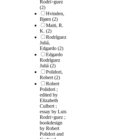
Rodri>guez
(2)
Hvinden,
Bjørn
(2)
Maiti, R.
K.
(2)
Rodríguez
Juliá,
Edgardo
(2)
Edgardo
Rodríguez
Juliá
(2)
Polidori,
Robert
(2)
Robert
Polidori ;
edited by
Elizabeth
Culbert ;
essay by Luis
Rodri>guez ;
bookdesign
by Robert
Polidori and