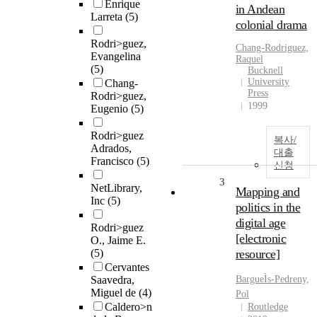
Enrique
in Andean
Larreta
(5)
colonial drama
Rodri>guez,
Chang-Rodriguez,
Evangelina
Raquel
(5)
Bucknell
University
Chang-
Press
Rodri>guez,
1999
Eugenio
(5)
Rodri>guez
복사/
Adrados,
대출
Francisco
(5)
신청
3
NetLibrary,
Mapping and
Inc
(5)
politics in the
digital age
Rodri>guez
[electronic
O., Jaime E.
(5)
resource]
Cervantes
Saavedra,
BargueÌs-Pedreny,
Miguel de
(4)
Pol
Caldero>n
Routledge