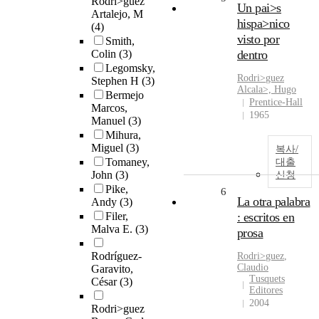
Rodri>guez
Un pai>s
Artalejo, M
hispa>nico
(4)
visto por
Smith,
Colin
(3)
dentro
Legomsky,
Rodri
>
guez
Stephen H
(3)
Alcala>, Hugo
Bermejo
Prentice-Hall
Marcos,
1965
Manuel
(3)
Mihura,
Miguel
(3)
복사/
Tomaney,
대출
John
(3)
신청
Pike,
6
La otra palabra
Andy
(3)
Filer,
: escritos en
Malva E.
(3)
prosa
Rodríguez-
Rodri
>
guez
,
Claudio
Garavito,
Tusquets
César
(3)
Editores
2004
Rodri>guez