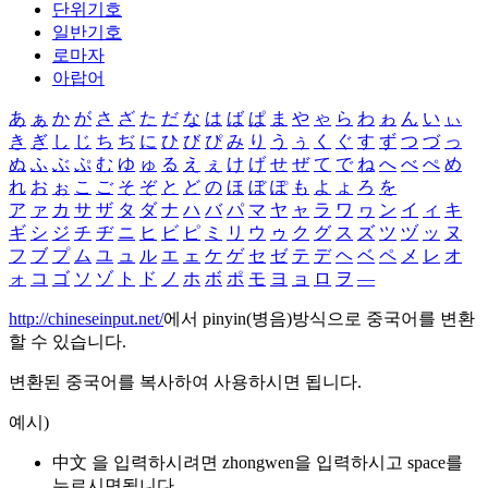
단위기호
일반기호
로마자
아랍어
あ
ぁ
か
が
さ
ざ
た
だ
な
は
ば
ぱ
ま
や
ゃ
ら
わ
ゎ
ん
い
ぃ
き
ぎ
し
じ
ち
ぢ
に
ひ
び
ぴ
み
り
う
ぅ
く
ぐ
す
ず
つ
づ
っ
ぬ
ふ
ぶ
ぷ
む
ゆ
ゅ
る
え
ぇ
け
げ
せ
ぜ
て
で
ね
へ
べ
ぺ
め
れ
お
ぉ
こ
ご
そ
ぞ
と
ど
の
ほ
ぼ
ぽ
も
よ
ょ
ろ
を
ア
ァ
カ
サ
ザ
タ
ダ
ナ
ハ
バ
パ
マ
ヤ
ャ
ラ
ワ
ヮ
ン
イ
ィ
キ
ギ
シ
ジ
チ
ヂ
ニ
ヒ
ビ
ピ
ミ
リ
ウ
ゥ
ク
グ
ス
ズ
ツ
ヅ
ッ
ヌ
フ
ブ
プ
ム
ユ
ュ
ル
エ
ェ
ケ
ゲ
セ
ゼ
テ
デ
ヘ
ベ
ペ
メ
レ
オ
ォ
コ
ゴ
ソ
ゾ
ト
ド
ノ
ホ
ボ
ポ
モ
ヨ
ョ
ロ
ヲ
―
http://chineseinput.net/
에서 pinyin(병음)방식으로 중국어를 변환
할 수 있습니다.
변환된 중국어를 복사하여 사용하시면 됩니다.
예시)
中文 을 입력하시려면
zhongwen
을 입력하시고 space를
누르시면됩니다.