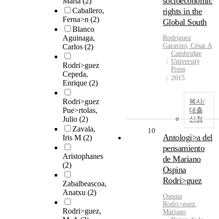
socioeconomic
Marta
(2)
Caballero,
rights in the
Ferna>n
(2)
Global South
Blanco
Aguinaga,
Rodríguez
Garavito, César A
Carlos
(2)
Cambridge
University
Rodri>guez
Press
Cepeda,
2015
Enrique
(2)
Rodri>guez
복사/
Pue>rtolas,
대출
Julio
(2)
신청
Zavala,
10
Antologi>a del
Iris M
(2)
pensamiento
Aristophanes
de Mariano
(2)
Ospina
Rodri>guez
Zabalbeascoa,
Anatxu
(2)
Ospina
Rodri
>
guez
,
Rodri>guez,
Mariano