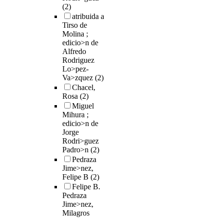
(2)
atribuida a
Tirso de
Molina ;
edicio>n de
Alfredo
Rodriguez
Lo>pez-
Va>zquez
(2)
Chacel,
Rosa
(2)
Miguel
Mihura ;
edicio>n de
Jorge
Rodri>guez
Padro>n
(2)
Pedraza
Jime>nez,
Felipe B
(2)
Felipe B.
Pedraza
Jime>nez,
Milagros