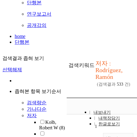
단행본
연구보고서
공개강의
home
단행본
검색결과 좁혀 보기
저자 :
검색키워드
Rodríguez,
선택해제
Ramón
(검색결과
533
건)
좁혀본 항목 보기순서
검색량순
가나다순
내보내기
저자
내책장담기
Kolb,
한글로보기
1
Robert W
(8)