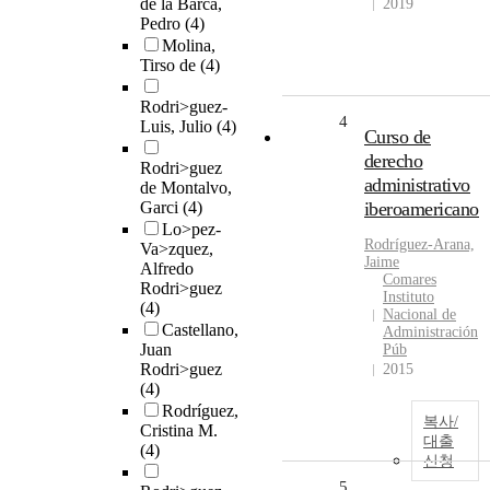
de la Barca,
2019
Pedro
(4)
Molina,
Tirso de
(4)
Rodri>guez-
4
Luis, Julio
(4)
Curso de
derecho
Rodri>guez
administrativo
de Montalvo,
Garci
(4)
iberoamericano
Lo>pez-
Rodríguez
-Arana,
Va>zquez,
Jaime
Alfredo
Comares
Rodri>guez
Instituto
(4)
Nacional de
Castellano,
Administración
Juan
Púb
Rodri>guez
2015
(4)
Rodríguez,
복사/
Cristina M.
대출
(4)
신청
5