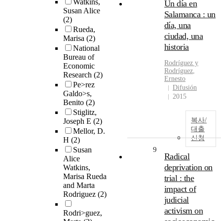
Watkins,
Un día en
Susan Alice
Salamanca : un
(2)
día, una
Rueda,
ciudad, una
Marisa
(2)
historia
National
Bureau of
Rodríguez
y
Economic
Rodríguez
,
Research
(2)
Ernesto
Pe>rez
Difusión
Galdo>s,
2015
Benito
(2)
Stiglitz,
복사/
Joseph E
(2)
대출
Mellor, D.
신청
H
(2)
Susan
9
Radical
Alice
deprivation on
Watkins,
Marisa Rueda
trial : the
and Marta
impact of
Rodriguez
(2)
judicial
activism on
Rodri>guez,