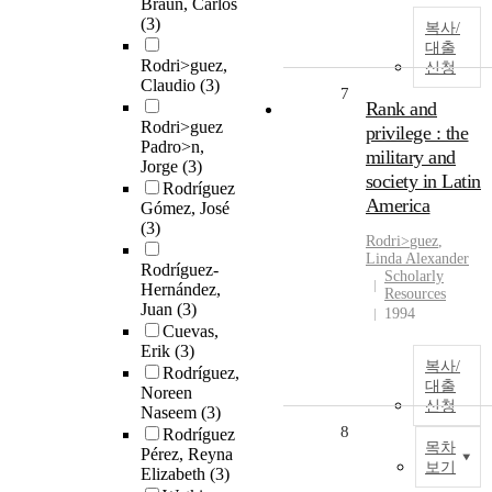
Braun, Carlos
(3)
복사/
대출
Rodri>guez,
신청
Claudio
(3)
7
Rank and
Rodri>guez
privilege : the
Padro>n,
military and
Jorge
(3)
society in Latin
Rodríguez
America
Gómez, José
(3)
Rodri
>
guez
,
Linda Alexander
Rodríguez-
Scholarly
Hernández,
Resources
Juan
(3)
1994
Cuevas,
Erik
(3)
복사/
Rodríguez,
대출
Noreen
신청
Naseem
(3)
8
Rodríguez
목차
Pérez, Reyna
보기
Elizabeth
(3)