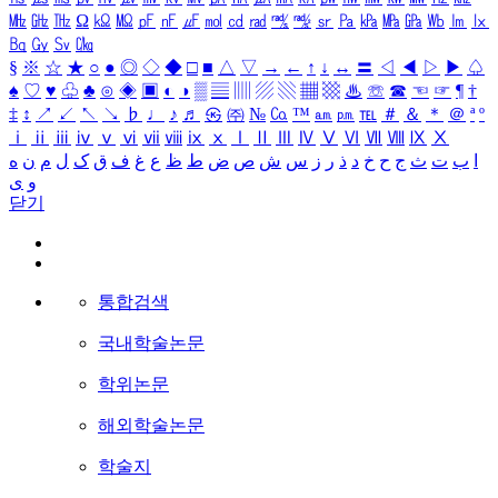
㎒
㎓
㎔
Ω
㏀
㏁
㎊
㎋
㎌
㏖
㏅
㎭
㎮
㎯
㏛
㎩
㎪
㎫
㎬
㏝
㏐
㏓
㏃
㏉
㏜
㏆
§
※
☆
★
○
●
◎
◇
◆
□
■
△
▽
→
←
↑
↓
↔
〓
◁
◀
▷
▶
♤
♠
♡
♥
♧
♣
⊙
◈
▣
◐
◑
▒
▤
▥
▨
▧
▦
▩
♨
☏
☎
☜
☞
¶
†
‡
↕
↗
↙
↖
↘
♭
♩
♪
♬
㉿
㈜
№
㏇
™
㏂
㏘
℡
＃
＆
＊
＠
ª
º
ⅰ
ⅱ
ⅲ
ⅳ
ⅴ
ⅵ
ⅶ
ⅷ
ⅸ
ⅹ
Ⅰ
Ⅱ
Ⅲ
Ⅳ
Ⅴ
Ⅵ
Ⅶ
Ⅷ
Ⅸ
Ⅹ
ا
ب
ت
ث
ج
ح
خ
د
ذ
ر
ز
س
ش
ص
ض
ط
ظ
ع
غ
ف
ق
ک
ل
م
ن
ه
و
ی
닫기
통합검색
국내학술논문
학위논문
해외학술논문
학술지