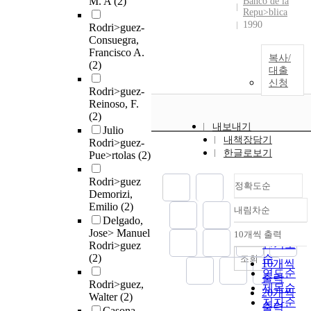
M. A
(2)
Banco de la
Repu>blica
1990
Rodri>guez-
Consuegra,
Francisco A.
복사/
(2)
대출
신청
Rodri>guez-
Reinoso, F.
(2)
내보내기
Julio
내책장담기
Rodri>guez-
한글로보기
Pue>rtolas
(2)
Rodri>guez
정확도순
Demorizi,
Emilio
(2)
내림차순
정확도
Delgado,
순
Jose> Manuel
10개씩 출력
내림차순
인기도
Rodri>guez
(2)
순
조회
10개씩
연도순
출력
Rodri>guez,
제목순
20개씩
Walter
(2)
저자순
출력
Casona,