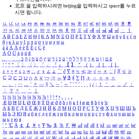
北京 을 입력하시려면
beijing
을 입력하시고 space를 누르
시면 됩니다.
ㅥ
ㅦ
ㅧ
ㅨ
ㅩ
ㅪ
ㅫ
ㅬ
ㅭ
ㅮ
ㅯ
ㅰ
ㅱ
ㅲ
ㅳ
ㅴ
ㅵ
ㅶ
ㅷ
ㅸ
ㅹ
ㅺ
ㅻ
ㅼ
ㅽ
ㅾ
ㅿ
ㆀ
ㆁ
ㆂ
ㆃ
ㆄ
ㆅ
ㆆ
ㆇ
ㆈ
ㆉ
ㆊ
ㆋ
ㆌ
ㆍ
ㆎ
Α
Β
Γ
Δ
Ε
Ζ
Η
Θ
Ι
Κ
Λ
Μ
Ν
Ξ
Ο
Π
Ρ
Σ
Τ
Υ
Φ
Χ
Ψ
Ω
α
β
γ
δ
ε
ζ
η
θ
ι
κ
λ
μ
ν
ξ
ο
π
ρ
σ
τ
υ
φ
χ
ψ
ω
á
à
Á
À
é
è
É
È
ç
Ç
ê
Ä
Ö
Ü
ä
ö
ü
ß
ְ
ֳ
ֲ
ֱ
ָ
ַ
ֵ
ֶ
ִ
ֹ
ּ
ֻ
ׂ
ׁ
ּ
ב
ה
נ
מ
צ
ת
ץ
ש
ד
ג
כ
ע
י
ח
ל
ך
ף
ק
ר
א
ט
ו
ן
ם
פ
‘
’
“
”
〔
〕
〈
〉
「
」
『
』
【
】
＂
（
）
［
］
｛
｝
±
×
÷
≠
≤
≥
∞
∴
♂
♀
∠
⊥
⌒
∂
∇
≡
≒
≪
≫
√
∽
∝
∵
∫
∬
∈
∋
⊆
⊇
⊂
⊃
∪
∩
∧
∨
￢
⇒
⇔
∀
∃
∮
∑
∏
＋
－
＜
＝
＞
、
。
·
‥
…
¨
〃
―
∥
＼
∼
´
～
ˇ
˘
˝
˚
˙
¸
˛
¡
¿
ː
！
＇
，
．
／
：
；
？
＾
＿
｀
｜
½
⅓
⅔
¼
¾
⅛
⅜
⅝
⅞
¹
²
³
⁴
ⁿ
₁
₂
₃
₄
Æ
Ð
Ħ
Ĳ
Ł
Ø
Œ
Þ
Ŧ
Ŋ
æ
đ
ð
ħ
ı
ĳ
ĸ
ŀ
ł
ø
œ
ß
þ
ŧ
ŋ
ŉ
А
Б
В
Г
Д
Е
Ё
Ж
З
И
Й
К
Л
М
Н
О
П
Р
С
Т
У
Ф
Х
Ц
Ч
Ш
Щ
Ъ
Ы
Ь
Э
Ю
Я
а
б
в
г
д
е
ё
ж
з
и
й
к
л
м
н
о
п
р
с
т
у
ф
х
ц
ч
ш
щ
ъ
ы
ь
э
ю
я
′
″
℃
Å
￠
￡
￥
¤
℉
‰
＄
％
Ｆ
￦
㎕
㎖
㎗
ℓ
㎘
㏄
㎣
㎤
㎥
㎦
㎙
㎚
㎛
㎜
㎝
㎞
㎟
㎠
㎡
㎢
㏊
㎍
㎎
㎏
㏏
㎈
㎉
㏈
㎧
㎨
㎰
㎱
㎲
㎳
㎴
㎵
㎶
㎷
㎸
㎹
㎀
㎁
㎂
㎃
㎄
㎺
㎻
㎽
㎾
㎿
㎐
㎑