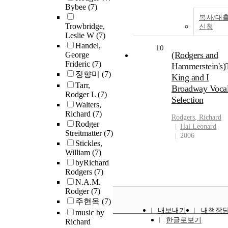
Bybee
(7)
복사/대
Trowbridge,
신청
Leslie W
(7)
Handel,
10
(Rodgers and
George
Frideric
(7)
Hammerstein's)
정향미
(7)
King and I
Tarr,
Broadway Voca
Rodger L
(7)
Selection
Walters,
Richard
(7)
Rodgers
, Richard
Rodger
Hal.Leonard
Streitmatter
(7)
2006
Stickles,
William
(7)
byRichard
Rodgers
(7)
N.A.M.
Rodger
(7)
주현옥
(7)
내보내기
내책장
music by
한글로보기
Richard