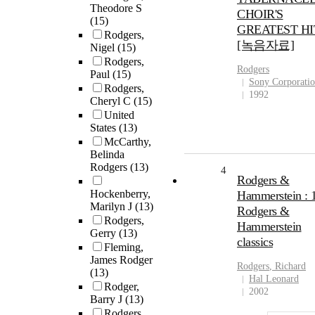
Theodore S
CHOIR'S
(15)
GREATEST HI
Rodgers,
[녹음자료]
Nigel
(15)
Rodgers,
Rodgers
Paul
(15)
Sony Corporati
Rodgers,
1992
Cheryl C
(15)
United
States
(13)
McCarthy,
Belinda
Rodgers
(13)
4
Rodgers &
Hockenberry,
Hammerstein : 
Marilyn J
(13)
Rodgers &
Rodgers,
Hammerstein
Gerry
(13)
classics
Fleming,
James Rodger
Rodgers
, Richard
(13)
Hal Leonard
Rodger,
2002
Barry J
(13)
Rodgers