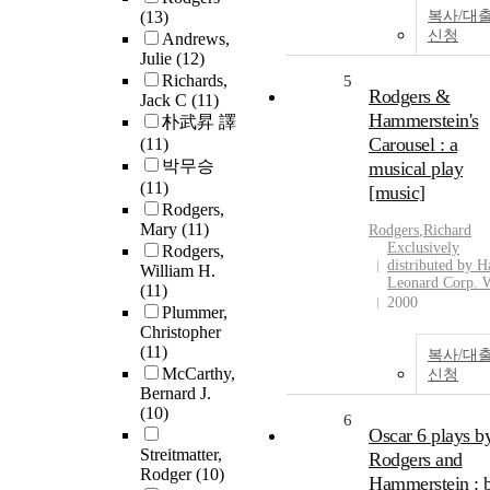
(13)
복사/대
신청
Andrews,
Julie
(12)
Richards,
5
Rodgers &
Jack C
(11)
Hammerstein's
朴武昇 譯
Carousel : a
(11)
박무승
musical play
(11)
[music]
Rodgers,
Mary
(11)
Rodgers
,Richard
Exclusively
Rodgers,
distributed by H
William H.
Leonard Corp. W
(11)
2000
Plummer,
Christopher
(11)
복사/대
McCarthy,
신청
Bernard J.
(10)
6
Oscar 6 plays b
Streitmatter,
Rodgers and
Rodger
(10)
Hammerstein : 