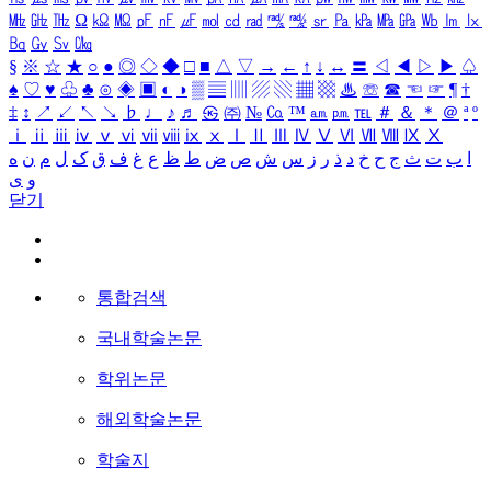
㎒
㎓
㎔
Ω
㏀
㏁
㎊
㎋
㎌
㏖
㏅
㎭
㎮
㎯
㏛
㎩
㎪
㎫
㎬
㏝
㏐
㏓
㏃
㏉
㏜
㏆
§
※
☆
★
○
●
◎
◇
◆
□
■
△
▽
→
←
↑
↓
↔
〓
◁
◀
▷
▶
♤
♠
♡
♥
♧
♣
⊙
◈
▣
◐
◑
▒
▤
▥
▨
▧
▦
▩
♨
☏
☎
☜
☞
¶
†
‡
↕
↗
↙
↖
↘
♭
♩
♪
♬
㉿
㈜
№
㏇
™
㏂
㏘
℡
＃
＆
＊
＠
ª
º
ⅰ
ⅱ
ⅲ
ⅳ
ⅴ
ⅵ
ⅶ
ⅷ
ⅸ
ⅹ
Ⅰ
Ⅱ
Ⅲ
Ⅳ
Ⅴ
Ⅵ
Ⅶ
Ⅷ
Ⅸ
Ⅹ
ا
ب
ت
ث
ج
ح
خ
د
ذ
ر
ز
س
ش
ص
ض
ط
ظ
ع
غ
ف
ق
ک
ل
م
ن
ه
و
ی
닫기
통합검색
국내학술논문
학위논문
해외학술논문
학술지