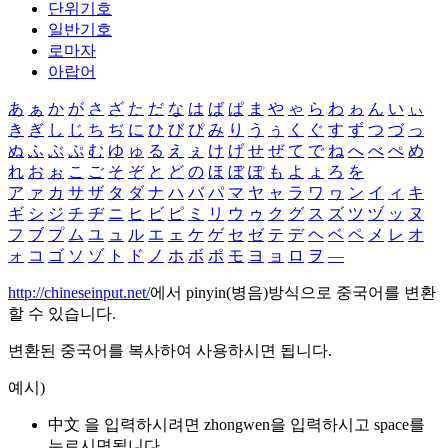
단위기호
일반기호
로마자
아랍어
あ
ぁ
か
が
さ
ざ
た
だ
な
は
ば
ぱ
ま
や
ゃ
ら
わ
ゎ
ん
い
ぃ
き
ぎ
し
じ
ち
ぢ
に
ひ
び
ぴ
み
り
う
ぅ
く
ぐ
す
ず
つ
づ
っ
ぬ
ふ
ぶ
ぷ
む
ゆ
ゅ
る
え
ぇ
け
げ
せ
ぜ
て
で
ね
へ
べ
ぺ
め
れ
お
ぉ
こ
ご
そ
ぞ
と
ど
の
ほ
ぼ
ぽ
も
よ
ょ
ろ
を
ア
ァ
カ
サ
ザ
タ
ダ
ナ
ハ
バ
パ
マ
ヤ
ャ
ラ
ワ
ヮ
ン
イ
ィ
キ
ギ
シ
ジ
チ
ヂ
ニ
ヒ
ビ
ピ
ミ
リ
ウ
ゥ
ク
グ
ス
ズ
ツ
ヅ
ッ
ヌ
フ
ブ
プ
ム
ユ
ュ
ル
エ
ェ
ケ
ゲ
セ
ゼ
テ
デ
ヘ
ベ
ペ
メ
レ
オ
ォ
コ
ゴ
ソ
ゾ
ト
ド
ノ
ホ
ボ
ポ
モ
ヨ
ョ
ロ
ヲ
―
http://chineseinput.net/
에서 pinyin(병음)방식으로 중국어를 변환
할 수 있습니다.
변환된 중국어를 복사하여 사용하시면 됩니다.
예시)
中文 을 입력하시려면
zhongwen
을 입력하시고 space를
누르시면됩니다.