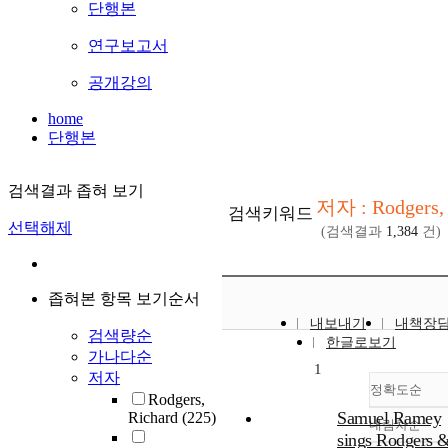
단행본
연구보고서
공개강의
home
단행본
검색결과 좁혀 보기
저자 : Rodgers, 
검색키워드
선택해제
(검색결과
1,384
건)
좁혀본 항목 보기순서
내보내기
내책장
검색량순
한글로보기
가나다순
1
저자
정확도순
Rodgers,
Samuel Ramey
Richard
(225)
내림차순
정확
sings Rodgers 