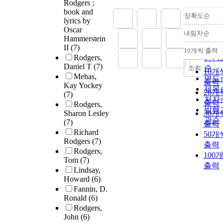
Rodgers ;
book and
정확도순
lyrics by
Oscar
내림차순
정확
Hammerstein
순
II
(7)
10개씩 출력
내림
Rodgers,
인기
Daniel T
(7)
순
조회
10개
Mehas,
연도
출력
Kay Yockey
제목
20개
(7)
저자
출력
Rodgers,
발행
Sharon Lesley
30개
관순
(7)
출력
Richard
50개
Rodgers
(7)
출력
Rodgers,
100
Tom
(7)
출력
Lindsay,
Howard
(6)
Fannin, D.
Ronald
(6)
Rodgers,
John
(6)