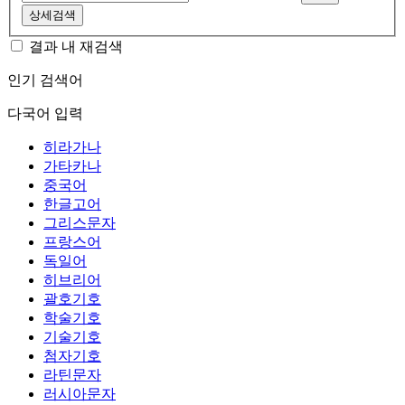
상세검색
결과 내 재검색
인기 검색어
다국어 입력
히라가나
가타카나
중국어
한글고어
그리스문자
프랑스어
독일어
히브리어
괄호기호
학술기호
기술기호
첨자기호
라틴문자
러시아문자