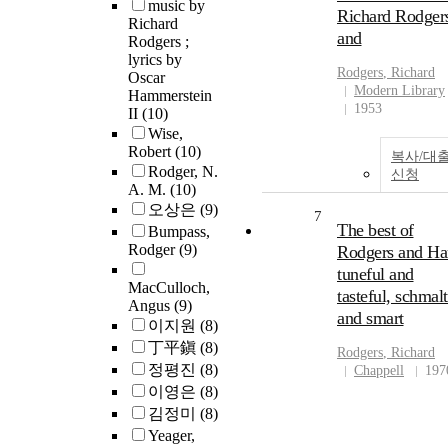
music by
Richard Rodger
Richard
and
Rodgers ;
lyrics by
Rodgers
, Richard
Oscar
Modern Library
Hammerstein
1953
II
(10)
Wise,
Robert
(10)
복사/대
Rodger, N.
신청
A. M.
(10)
오상은
(9)
7
The best of
Bumpass,
Rodger
(9)
Rodgers and Har
tuneful and
MacCulloch,
tasteful, schmal
Angus
(9)
and smart
이지원
(8)
丁平鎭
(8)
Rodgers
, Richard
정평진
(8)
Chappell
197
이영은
(8)
김정미
(8)
Yeager,