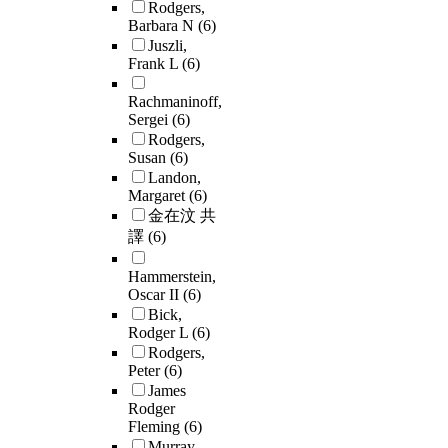
Rodgers,
Barbara N
(6)
Juszli,
Frank L
(6)
Rachmaninoff,
Sergei
(6)
Rodgers,
Susan
(6)
Landon,
Margaret
(6)
金在汶 共
譯
(6)
Hammerstein,
Oscar II
(6)
Bick,
Rodger L
(6)
Rodgers,
Peter
(6)
James
Rodger
Fleming
(6)
Murray,