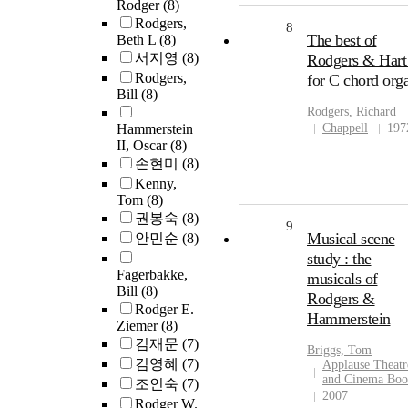
Rodger
(8)
Rodgers,
8
The best of
Beth L
(8)
서지영
(8)
Rodgers & Hart 
Rodgers,
for C chord org
Bill
(8)
Rodgers
, Richard
Hammerstein
Chappell
197
II, Oscar
(8)
손현미
(8)
Kenny,
Tom
(8)
권봉숙
(8)
9
Musical scene
안민순
(8)
study : the
Fagerbakke,
musicals of
Bill
(8)
Rodgers &
Rodger E.
Hammerstein
Ziemer
(8)
김재문
(7)
Briggs, Tom
김영혜
(7)
Applause Theatr
and Cinema Boo
조인숙
(7)
2007
Rodger W.