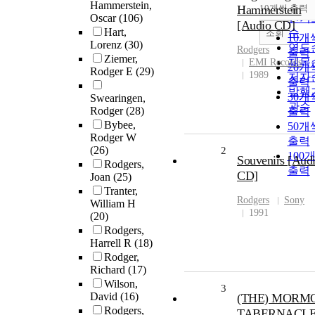
순
Hammerstein,
Hammerstein
10개씩 출력
내림
Oscar
(106)
인기
[Audio CD]
Hart,
순
조회
10개
Lorenz
(30)
연도
Rodgers
출력
Ziemer,
제목
EMI Records
20개
Rodger E
(29)
1989
저자
출력
발행
30개
Swearingen,
관순
Rodger
(28)
출력
Bybee,
50개
Rodger W
출력
(26)
2
100
Souvenirs [Aud
Rodgers,
출력
CD]
Joan
(25)
Tranter,
Rodgers
Sony
William H
1991
(20)
Rodgers,
Harrell R
(18)
Rodger,
Richard
(17)
Wilson,
3
David
(16)
(THE) MORM
Rodgers,
TABERNACL