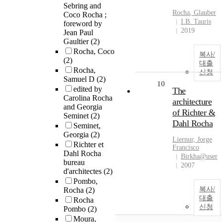
Sebring and
Rocha
, Glauber
Coco Rocha ;
I.B. Tauris
foreword by
2019
Jean Paul
Gaultier
(2)
Rocha, Coco
복사/
(2)
대출
Rocha,
신청
Samuel D
(2)
10
edited by
The
Carolina Rocha
architecture
and Georgia
of Richter &
Seminet
(2)
Dahl Rocha
Seminet,
Georgia
(2)
Liernur, Jorge
Richter et
Francisco
Dahl Rocha
Birkha@user
bureau
2007
d'architectes
(2)
Pombo,
복사/
Rocha
(2)
대출
Rocha
신청
Pombo
(2)
Moura,