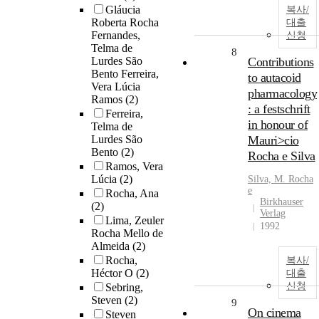
Gláucia
복사/
Roberta Rocha
대출
Fernandes,
신청
Telma de
8
Lurdes São
Contributions
Bento Ferreira,
to autacoid
Vera Lúcia
pharmacology
Ramos
(2)
: a festschrift
Ferreira,
in honour of
Telma de
Lurdes São
Mauri>cio
Bento
(2)
Rocha e Silva
Ramos, Vera
Lúcia
(2)
Silva, M.
Rocha
e
Rocha, Ana
Birkhauser
(2)
Verlag
Lima, Zeuler
1992
Rocha Mello de
Almeida
(2)
Rocha,
복사/
Héctor O
(2)
대출
신청
Sebring,
Steven
(2)
9
On cinema
Steven