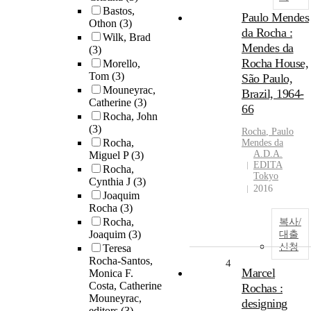
Bastos,
Paulo Mendes
Othon
(3)
da Rocha :
Wilk, Brad
Mendes da
(3)
Rocha House,
Morello,
Tom
(3)
São Paulo,
Mouneyrac,
Brazil, 1964-
Catherine
(3)
66
Rocha, John
(3)
Rocha
, Paulo
Rocha,
Mendes da
A.D.A.
Miguel P
(3)
EDITA
Rocha,
Tokyo
Cynthia J
(3)
2016
Joaquim
Rocha
(3)
Rocha,
복사/
Joaquim
(3)
대출
신청
Teresa
Rocha-Santos,
4
Marcel
Monica F.
Costa, Catherine
Rochas :
Mouneyrac,
designing
editors
(3)