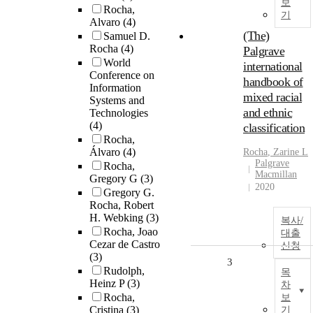
보
Rocha,
기
Alvaro
(4)
(The)
Samuel D.
Rocha
(4)
Palgrave
World
international
Conference on
handbook of
Information
mixed racial
Systems and
and ethnic
Technologies
(4)
classification
Rocha,
Álvaro
(4)
Rocha
, Zarine L
Palgrave
Rocha,
Macmillan
Gregory G
(3)
2020
Gregory G.
Rocha, Robert
H. Webking
(3)
복사/
Rocha, Joao
대출
Cezar de Castro
신청
(3)
3
Rudolph,
목
Heinz P
(3)
차
Rocha,
보
Cristina
(3)
기