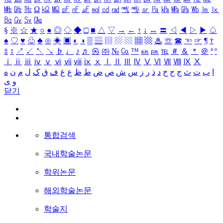
㎒
㎓
㎔
Ω
㏀
㏁
㎊
㎋
㎌
㏖
㏅
㎭
㎮
㎯
㏛
㎩
㎪
㎫
㎬
㏝
㏐
㏓
㏃
㏉
㏜
㏆
§
※
☆
★
○
●
◎
◇
◆
□
■
△
▽
→
←
↑
↓
↔
〓
◁
◀
▷
▶
♤
♠
♡
♥
♧
♣
⊙
◈
▣
◐
◑
▒
▤
▥
▨
▧
▦
▩
♨
☏
☎
☜
☞
¶
†
‡
↕
↗
↙
↖
↘
♭
♩
♪
♬
㉿
㈜
№
㏇
™
㏂
㏘
℡
＃
＆
＊
＠
ª
º
ⅰ
ⅱ
ⅲ
ⅳ
ⅴ
ⅵ
ⅶ
ⅷ
ⅸ
ⅹ
Ⅰ
Ⅱ
Ⅲ
Ⅳ
Ⅴ
Ⅵ
Ⅶ
Ⅷ
Ⅸ
Ⅹ
ا
ب
ت
ث
ج
ح
خ
د
ذ
ر
ز
س
ش
ص
ض
ط
ظ
ع
غ
ف
ق
ک
ل
م
ن
ه
و
ی
닫기
통합검색
국내학술논문
학위논문
해외학술논문
학술지