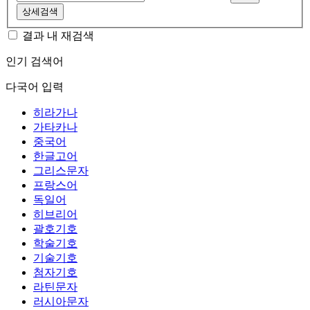
상세검색
결과 내 재검색
인기 검색어
다국어 입력
히라가나
가타카나
중국어
한글고어
그리스문자
프랑스어
독일어
히브리어
괄호기호
학술기호
기술기호
첨자기호
라틴문자
러시아문자