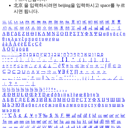
北京 을 입력하시려면
beijing
을 입력하시고 space를 누르
시면 됩니다.
ㅥ
ㅦ
ㅧ
ㅨ
ㅩ
ㅪ
ㅫ
ㅬ
ㅭ
ㅮ
ㅯ
ㅰ
ㅱ
ㅲ
ㅳ
ㅴ
ㅵ
ㅶ
ㅷ
ㅸ
ㅹ
ㅺ
ㅻ
ㅼ
ㅽ
ㅾ
ㅿ
ㆀ
ㆁ
ㆂ
ㆃ
ㆄ
ㆅ
ㆆ
ㆇ
ㆈ
ㆉ
ㆊ
ㆋ
ㆌ
ㆍ
ㆎ
Α
Β
Γ
Δ
Ε
Ζ
Η
Θ
Ι
Κ
Λ
Μ
Ν
Ξ
Ο
Π
Ρ
Σ
Τ
Υ
Φ
Χ
Ψ
Ω
α
β
γ
δ
ε
ζ
η
θ
ι
κ
λ
μ
ν
ξ
ο
π
ρ
σ
τ
υ
φ
χ
ψ
ω
á
à
Á
À
é
è
É
È
ç
Ç
ê
Ä
Ö
Ü
ä
ö
ü
ß
ְ
ֳ
ֲ
ֱ
ָ
ַ
ֵ
ֶ
ִ
ֹ
ּ
ֻ
ׂ
ׁ
ּ
ב
ה
נ
מ
צ
ת
ץ
ש
ד
ג
כ
ע
י
ח
ל
ך
ף
ק
ר
א
ט
ו
ן
ם
פ
‘
’
“
”
〔
〕
〈
〉
「
」
『
』
【
】
＂
（
）
［
］
｛
｝
±
×
÷
≠
≤
≥
∞
∴
♂
♀
∠
⊥
⌒
∂
∇
≡
≒
≪
≫
√
∽
∝
∵
∫
∬
∈
∋
⊆
⊇
⊂
⊃
∪
∩
∧
∨
￢
⇒
⇔
∀
∃
∮
∑
∏
＋
－
＜
＝
＞
、
。
·
‥
…
¨
〃
―
∥
＼
∼
´
～
ˇ
˘
˝
˚
˙
¸
˛
¡
¿
ː
！
＇
，
．
／
：
；
？
＾
＿
｀
｜
½
⅓
⅔
¼
¾
⅛
⅜
⅝
⅞
¹
²
³
⁴
ⁿ
₁
₂
₃
₄
Æ
Ð
Ħ
Ĳ
Ł
Ø
Œ
Þ
Ŧ
Ŋ
æ
đ
ð
ħ
ı
ĳ
ĸ
ŀ
ł
ø
œ
ß
þ
ŧ
ŋ
ŉ
А
Б
В
Г
Д
Е
Ё
Ж
З
И
Й
К
Л
М
Н
О
П
Р
С
Т
У
Ф
Х
Ц
Ч
Ш
Щ
Ъ
Ы
Ь
Э
Ю
Я
а
б
в
г
д
е
ё
ж
з
и
й
к
л
м
н
о
п
р
с
т
у
ф
х
ц
ч
ш
щ
ъ
ы
ь
э
ю
я
′
″
℃
Å
￠
￡
￥
¤
℉
‰
＄
％
Ｆ
￦
㎕
㎖
㎗
ℓ
㎘
㏄
㎣
㎤
㎥
㎦
㎙
㎚
㎛
㎜
㎝
㎞
㎟
㎠
㎡
㎢
㏊
㎍
㎎
㎏
㏏
㎈
㎉
㏈
㎧
㎨
㎰
㎱
㎲
㎳
㎴
㎵
㎶
㎷
㎸
㎹
㎀
㎁
㎂
㎃
㎄
㎺
㎻
㎽
㎾
㎿
㎐
㎑