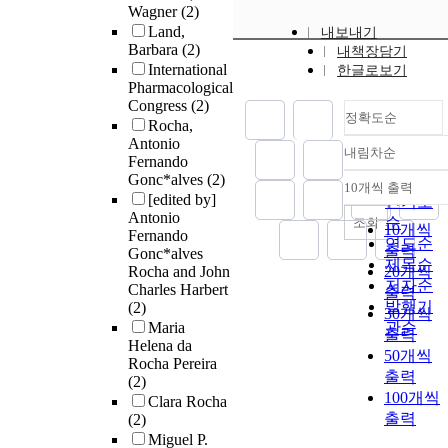
Wagner
(2)
Land,
내보내기
Barbara
(2)
내책장담기
International
한글로보기
Pharmacological
Congress
(2)
정확도순
Rocha,
Antonio
내림차순
정확도
Fernando
Gonc*alves
(2)
순
10개씩 출력
내림차순
[edited by]
인기도
Antonio
순
조회
10개씩
Fernando
연도순
출력
Gonc*alves
제목순
Rocha and John
20개씩
저자순
Charles Harbert
출력
발행기
(2)
30개씩
Maria
관순
출력
Helena da
50개씩
Rocha Pereira
출력
(2)
100개씩
Clara Rocha
출력
(2)
Miguel P.