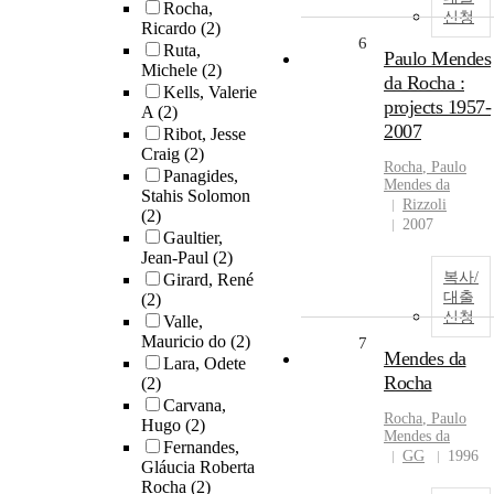
Rocha,
신청
Ricardo
(2)
6
Ruta,
Paulo Mendes
Michele
(2)
da Rocha :
Kells, Valerie
projects 1957-
A
(2)
2007
Ribot, Jesse
Craig
(2)
Rocha
, Paulo
Panagides,
Mendes da
Stahis Solomon
Rizzoli
(2)
2007
Gaultier,
Jean-Paul
(2)
복사/
Girard, René
대출
(2)
신청
Valle,
Mauricio do
(2)
7
Mendes da
Lara, Odete
Rocha
(2)
Carvana,
Rocha
, Paulo
Hugo
(2)
Mendes da
Fernandes,
GG
1996
Gláucia Roberta
Rocha
(2)