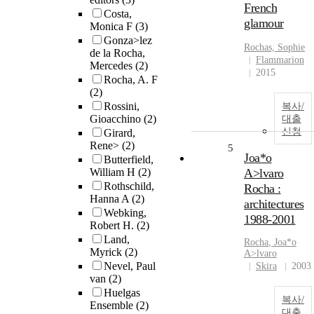
French
Costa,
glamour
Monica F
(3)
Gonza>lez
Rochas, Sophie
de la Rocha,
Flammarion
Mercedes
(2)
2015
Rocha, A. F
(2)
Rossini,
복사/
Gioacchino
(2)
대출
신청
Girard,
Rene>
(2)
5
Joa*o
Butterfield,
William H
(2)
A>lvaro
Rothschild,
Rocha :
Hanna A
(2)
architectures
Webking,
1988-2001
Robert H.
(2)
Land,
Rocha
, Joa*o
Myrick
(2)
A>lvaro
Nevel, Paul
Skira
2003
van
(2)
Huelgas
복사/
Ensemble
(2)
대출