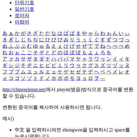
단위기호
일반기호
로마자
아랍어
あ
ぁ
か
が
さ
ざ
た
だ
な
は
ば
ぱ
ま
や
ゃ
ら
わ
ゎ
ん
い
ぃ
き
ぎ
し
じ
ち
ぢ
に
ひ
び
ぴ
み
り
う
ぅ
く
ぐ
す
ず
つ
づ
っ
ぬ
ふ
ぶ
ぷ
む
ゆ
ゅ
る
え
ぇ
け
げ
せ
ぜ
て
で
ね
へ
べ
ぺ
め
れ
お
ぉ
こ
ご
そ
ぞ
と
ど
の
ほ
ぼ
ぽ
も
よ
ょ
ろ
を
ア
ァ
カ
サ
ザ
タ
ダ
ナ
ハ
バ
パ
マ
ヤ
ャ
ラ
ワ
ヮ
ン
イ
ィ
キ
ギ
シ
ジ
チ
ヂ
ニ
ヒ
ビ
ピ
ミ
リ
ウ
ゥ
ク
グ
ス
ズ
ツ
ヅ
ッ
ヌ
フ
ブ
プ
ム
ユ
ュ
ル
エ
ェ
ケ
ゲ
セ
ゼ
テ
デ
ヘ
ベ
ペ
メ
レ
オ
ォ
コ
ゴ
ソ
ゾ
ト
ド
ノ
ホ
ボ
ポ
モ
ヨ
ョ
ロ
ヲ
―
http://chineseinput.net/
에서 pinyin(병음)방식으로 중국어를 변환
할 수 있습니다.
변환된 중국어를 복사하여 사용하시면 됩니다.
예시)
中文 을 입력하시려면
zhongwen
을 입력하시고 space를
누르시면됩니다.