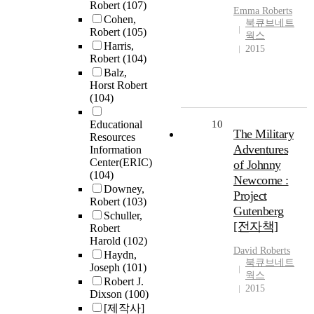
Robert
(107)
Emma
Roberts
Cohen,
북큐브네트
Robert
(105)
웍스
Harris,
2015
Robert
(104)
Balz,
Horst Robert
(104)
Educational
10
The Military
Resources
Adventures
Information
Center(ERIC)
of Johnny
(104)
Newcome :
Downey,
Project
Robert
(103)
Gutenberg
Schuller,
[전자책]
Robert
Harold
(102)
David
Roberts
Haydn,
북큐브네트
Joseph
(101)
웍스
Robert J.
2015
Dixson
(100)
[제작사]