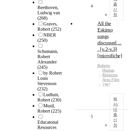
출
4
Beethoven,
신
Ludwig van
청
(268)
All the
Graves,
Robert
(252)
Eskimo
NBER
songs
(250)
discussed ...
. [v.2-v.3]
Schumann,
[microfiche]
Robert
Alexander
Roberts
(245)
Human
by Robert
Relations
Louis
Area Files
Stevenson
1987
(232)
Ludlum,
복
Robert
(230)
사/
Musil,
대
Robert
(225)
출
5
신
Educatonal
청
Resources