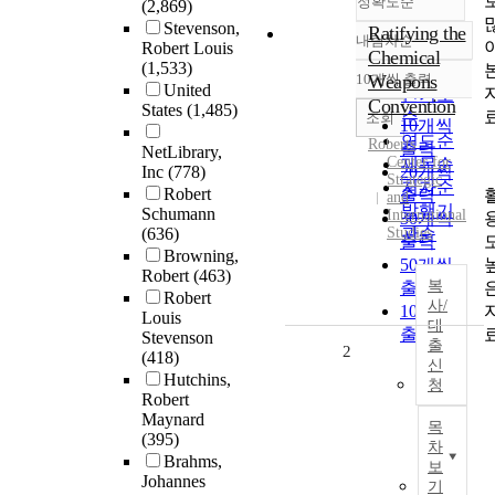
정확도순
(2,869)
Stevenson,
Ratifying the
내림차순
Robert Louis
정확도
Chemical
(1,533)
순
10개씩 출력
Weapons
내림차순
United
인기도
Convention
States
(1,485)
순
조회
10개씩
연도순
Roberts
출력
NetLibrary,
Center for
제목순
Inc
(778)
20개씩
Strategic
저자순
Robert
출력
and
발행기
Schumann
International
30개씩
(636)
Studies
관순
출력
Browning,
50개씩
Robert
(463)
복
출력
Robert
사/
100개씩
Louis
대
출력
Stevenson
출
2
(418)
신
Hutchins,
청
Robert
Maynard
목
(395)
차
Brahms,
보
Johannes
기