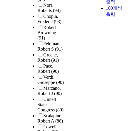
출력
Nora
100개씩
Roberts
(94)
출력
Chopin,
Frederic
(93)
Robert
Browning
(91)
Feldman,
Robert S
(91)
Greene,
Robert
(91)
Pace,
Robert
(90)
Verdi,
Giuseppe
(90)
Marzano,
Robert J
(90)
United
States.
Congress
(89)
Scalapino,
Robert A
(88)
Lowell,