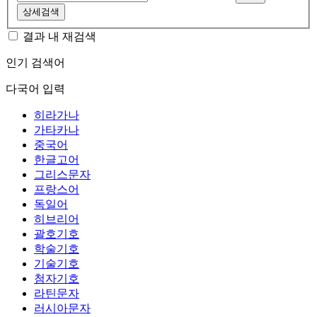
상세검색
결과 내 재검색
인기 검색어
다국어 입력
히라가나
가타카나
중국어
한글고어
그리스문자
프랑스어
독일어
히브리어
괄호기호
학술기호
기술기호
첨자기호
라틴문자
러시아문자