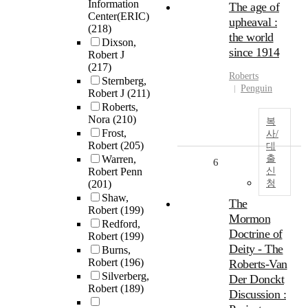
Information
The age of
Center(ERIC)
upheaval :
(218)
the world
Dixson,
since 1914
Robert J
(217)
Roberts
Sternberg,
Penguin
Robert J
(211)
Roberts,
Nora
(210)
복
Frost,
사/
Robert
(205)
대
Warren,
출
6
Robert Penn
신
(201)
청
Shaw,
The
Robert
(199)
Mormon
Redford,
Doctrine of
Robert
(199)
Deity - The
Burns,
Robert
(196)
Roberts-Van
Silverberg,
Der Donckt
Robert
(189)
Discussion :