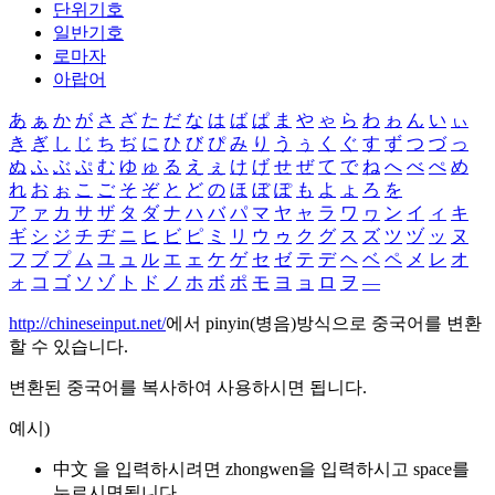
단위기호
일반기호
로마자
아랍어
あ
ぁ
か
が
さ
ざ
た
だ
な
は
ば
ぱ
ま
や
ゃ
ら
わ
ゎ
ん
い
ぃ
き
ぎ
し
じ
ち
ぢ
に
ひ
び
ぴ
み
り
う
ぅ
く
ぐ
す
ず
つ
づ
っ
ぬ
ふ
ぶ
ぷ
む
ゆ
ゅ
る
え
ぇ
け
げ
せ
ぜ
て
で
ね
へ
べ
ぺ
め
れ
お
ぉ
こ
ご
そ
ぞ
と
ど
の
ほ
ぼ
ぽ
も
よ
ょ
ろ
を
ア
ァ
カ
サ
ザ
タ
ダ
ナ
ハ
バ
パ
マ
ヤ
ャ
ラ
ワ
ヮ
ン
イ
ィ
キ
ギ
シ
ジ
チ
ヂ
ニ
ヒ
ビ
ピ
ミ
リ
ウ
ゥ
ク
グ
ス
ズ
ツ
ヅ
ッ
ヌ
フ
ブ
プ
ム
ユ
ュ
ル
エ
ェ
ケ
ゲ
セ
ゼ
テ
デ
ヘ
ベ
ペ
メ
レ
オ
ォ
コ
ゴ
ソ
ゾ
ト
ド
ノ
ホ
ボ
ポ
モ
ヨ
ョ
ロ
ヲ
―
http://chineseinput.net/
에서 pinyin(병음)방식으로 중국어를 변환
할 수 있습니다.
변환된 중국어를 복사하여 사용하시면 됩니다.
예시)
中文 을 입력하시려면
zhongwen
을 입력하시고 space를
누르시면됩니다.