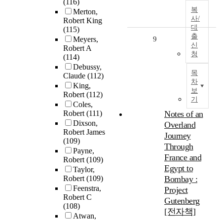
(116)
복
Merton,
사/
Robert King
대
(115)
출
Meyers,
9
신
Robert A
청
(114)
Debussy,
목
Claude
(112)
차
King,
보
Robert
(112)
기
Coles,
Robert
(111)
Notes of an
Dixson,
Overland
Robert James
Journey
(109)
Through
Payne,
France and
Robert
(109)
Egypt to
Taylor,
Robert
(109)
Bombay :
Feenstra,
Project
Robert C
Gutenberg
(108)
[전자책]
Atwan,