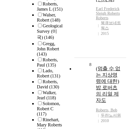
Roberts,
James L
(151)
Earl Frederick
Sleigh
Roberts
Walser,
Roberts
Robert
(148)
북큐브네트
Geological
웍스
Survey (미
2015
국)
(146)
Gregg,
John Robert
(143)
Roberts,
8
Paul
(135)
(멈출 수 없
Lado,
는 지상명
Robert
(131)
령에 대한)
Roberts,
David
(130)
밥 로버츠
Walker,
의 리얼 제
Jearl
(118)
자도
Solomon,
Robert C
Roberts
, Bob
(117)
두란노서원
Rinehart,
2010
Mary Roberts