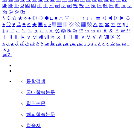
㎒
㎓
㎔
Ω
㏀
㏁
㎊
㎋
㎌
㏖
㏅
㎭
㎮
㎯
㏛
㎩
㎪
㎫
㎬
㏝
㏐
㏓
㏃
㏉
㏜
㏆
§
※
☆
★
○
●
◎
◇
◆
□
■
△
▽
→
←
↑
↓
↔
〓
◁
◀
▷
▶
♤
♠
♡
♥
♧
♣
⊙
◈
▣
◐
◑
▒
▤
▥
▨
▧
▦
▩
♨
☏
☎
☜
☞
¶
†
‡
↕
↗
↙
↖
↘
♭
♩
♪
♬
㉿
㈜
№
㏇
™
㏂
㏘
℡
＃
＆
＊
＠
ª
º
ⅰ
ⅱ
ⅲ
ⅳ
ⅴ
ⅵ
ⅶ
ⅷ
ⅸ
ⅹ
Ⅰ
Ⅱ
Ⅲ
Ⅳ
Ⅴ
Ⅵ
Ⅶ
Ⅷ
Ⅸ
Ⅹ
ا
ب
ت
ث
ج
ح
خ
د
ذ
ر
ز
س
ش
ص
ض
ط
ظ
ع
غ
ف
ق
ک
ل
م
ن
ه
و
ی
닫기
통합검색
국내학술논문
학위논문
해외학술논문
학술지