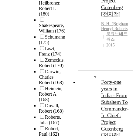
Project
Heilbroner,
Gutenberg
Robert L
[전자책]
(180)
B. H. (Brigham
Shakespeare,
Henry)
Roberts
William
(176)
북큐브네트
Schumann
웍스
(175)
2015
Liszt,
Franz
(174)
Zemeckis,
Robert
(170)
Darwin,
Charles
7
Forty-one
Robert
(168)
years in
Heinlein,
Robert A
India - From
(168)
Subaltern To
Duvall,
Commander-
Robert
(168)
In-Chief :
Roberts,
Project
Julia
(167)
Gutenberg
Robert,
Paul
(162)
[전자책]