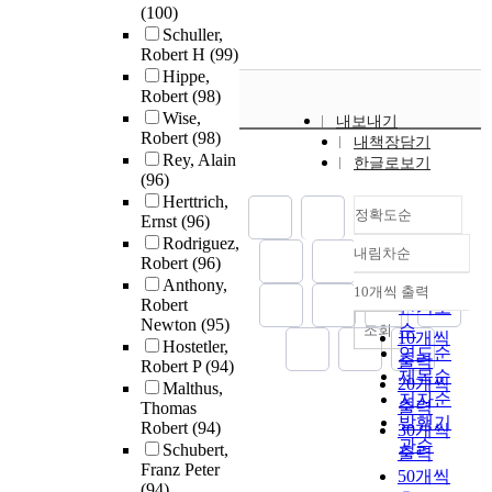
(100)
Schuller,
Robert H
(99)
Hippe,
Robert
(98)
Wise,
내보내기
Robert
(98)
내책장담기
Rey, Alain
한글로보기
(96)
Herttrich,
정확도순
Ernst
(96)
Rodriguez,
내림차순
정확도
Robert
(96)
순
Anthony,
10개씩 출력
내림차순
Robert
인기도
Newton
(95)
순
조회
10개씩
Hostetler,
연도순
출력
Robert P
(94)
제목순
20개씩
Malthus,
저자순
출력
Thomas
발행기
Robert
(94)
30개씩
관순
Schubert,
출력
Franz Peter
50개씩
(94)