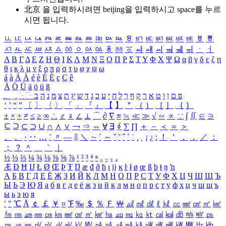
北京 을 입력하시려면
beijing
을 입력하시고 space를 누르
시면 됩니다.
ㅥ
ㅦ
ㅧ
ㅨ
ㅩ
ㅪ
ㅫ
ㅬ
ㅭ
ㅮ
ㅯ
ㅰ
ㅱ
ㅲ
ㅳ
ㅴ
ㅵ
ㅶ
ㅷ
ㅸ
ㅹ
ㅺ
ㅻ
ㅼ
ㅽ
ㅾ
ㅿ
ㆀ
ㆁ
ㆂ
ㆃ
ㆄ
ㆅ
ㆆ
ㆇ
ㆈ
ㆉ
ㆊ
ㆋ
ㆌ
ㆍ
ㆎ
Α
Β
Γ
Δ
Ε
Ζ
Η
Θ
Ι
Κ
Λ
Μ
Ν
Ξ
Ο
Π
Ρ
Σ
Τ
Υ
Φ
Χ
Ψ
Ω
α
β
γ
δ
ε
ζ
η
θ
ι
κ
λ
μ
ν
ξ
ο
π
ρ
σ
τ
υ
φ
χ
ψ
ω
á
à
Á
À
é
è
É
È
ç
Ç
ê
Ä
Ö
Ü
ä
ö
ü
ß
ְ
ֳ
ֲ
ֱ
ָ
ַ
ֵ
ֶ
ִ
ֹ
ּ
ֻ
ׂ
ׁ
ּ
ב
ה
נ
מ
צ
ת
ץ
ש
ד
ג
כ
ע
י
ח
ל
ך
ף
ק
ר
א
ט
ו
ן
ם
פ
‘
’
“
”
〔
〕
〈
〉
「
」
『
』
【
】
＂
（
）
［
］
｛
｝
±
×
÷
≠
≤
≥
∞
∴
♂
♀
∠
⊥
⌒
∂
∇
≡
≒
≪
≫
√
∽
∝
∵
∫
∬
∈
∋
⊆
⊇
⊂
⊃
∪
∩
∧
∨
￢
⇒
⇔
∀
∃
∮
∑
∏
＋
－
＜
＝
＞
、
。
·
‥
…
¨
〃
―
∥
＼
∼
´
～
ˇ
˘
˝
˚
˙
¸
˛
¡
¿
ː
！
＇
，
．
／
：
；
？
＾
＿
｀
｜
½
⅓
⅔
¼
¾
⅛
⅜
⅝
⅞
¹
²
³
⁴
ⁿ
₁
₂
₃
₄
Æ
Ð
Ħ
Ĳ
Ł
Ø
Œ
Þ
Ŧ
Ŋ
æ
đ
ð
ħ
ı
ĳ
ĸ
ŀ
ł
ø
œ
ß
þ
ŧ
ŋ
ŉ
А
Б
В
Г
Д
Е
Ё
Ж
З
И
Й
К
Л
М
Н
О
П
Р
С
Т
У
Ф
Х
Ц
Ч
Ш
Щ
Ъ
Ы
Ь
Э
Ю
Я
а
б
в
г
д
е
ё
ж
з
и
й
к
л
м
н
о
п
р
с
т
у
ф
х
ц
ч
ш
щ
ъ
ы
ь
э
ю
я
′
″
℃
Å
￠
￡
￥
¤
℉
‰
＄
％
Ｆ
￦
㎕
㎖
㎗
ℓ
㎘
㏄
㎣
㎤
㎥
㎦
㎙
㎚
㎛
㎜
㎝
㎞
㎟
㎠
㎡
㎢
㏊
㎍
㎎
㎏
㏏
㎈
㎉
㏈
㎧
㎨
㎰
㎱
㎲
㎳
㎴
㎵
㎶
㎷
㎸
㎹
㎀
㎁
㎂
㎃
㎄
㎺
㎻
㎽
㎾
㎿
㎐
㎑