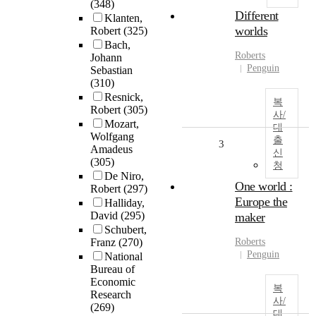
(348)
Different
Klanten,
worlds
Robert
(325)
Bach,
Roberts
Johann
Penguin
Sebastian
(310)
Resnick,
복
Robert
(305)
사/
Mozart,
대
Wolfgang
출
3
Amadeus
신
(305)
청
De Niro,
One world :
Robert
(297)
Europe the
Halliday,
David
(295)
maker
Schubert,
Franz
(270)
Roberts
Penguin
National
Bureau of
Economic
복
Research
사/
(269)
대