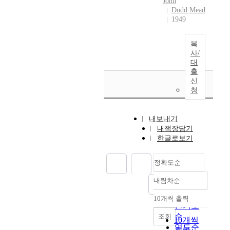
John
Dodd Mead
1949
복
사/
대
출
신
청
내보내기
내책장담기
한글로보기
정확도순
내림차순
정확도
순
10개씩 출력
내림차순
인기도
순
조회
10개씩
연도순