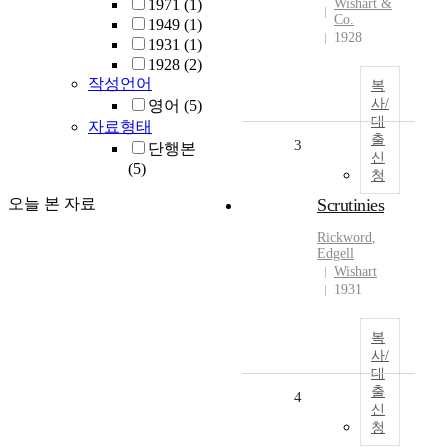
1971
(1)
Wishart &
Co.
1949
(1)
1928
1931
(1)
1928
(2)
작성언어
복
사/
영어
(5)
대
자료형태
출
3
단행본
신
(5)
청
오늘 본 자료
Scrutinies
Rickword
,
Edgell
Wishart
1931
복
사/
대
출
4
신
청