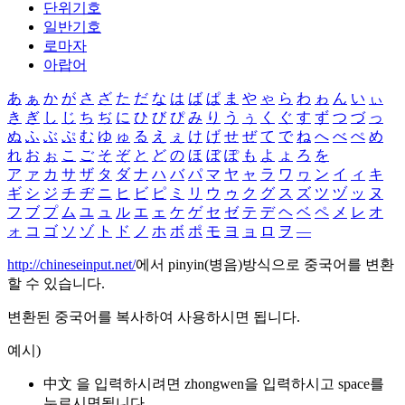
단위기호
일반기호
로마자
아랍어
あ
ぁ
か
が
さ
ざ
た
だ
な
は
ば
ぱ
ま
や
ゃ
ら
わ
ゎ
ん
い
ぃ
き
ぎ
し
じ
ち
ぢ
に
ひ
び
ぴ
み
り
う
ぅ
く
ぐ
す
ず
つ
づ
っ
ぬ
ふ
ぶ
ぷ
む
ゆ
ゅ
る
え
ぇ
け
げ
せ
ぜ
て
で
ね
へ
べ
ぺ
め
れ
お
ぉ
こ
ご
そ
ぞ
と
ど
の
ほ
ぼ
ぽ
も
よ
ょ
ろ
を
ア
ァ
カ
サ
ザ
タ
ダ
ナ
ハ
バ
パ
マ
ヤ
ャ
ラ
ワ
ヮ
ン
イ
ィ
キ
ギ
シ
ジ
チ
ヂ
ニ
ヒ
ビ
ピ
ミ
リ
ウ
ゥ
ク
グ
ス
ズ
ツ
ヅ
ッ
ヌ
フ
ブ
プ
ム
ユ
ュ
ル
エ
ェ
ケ
ゲ
セ
ゼ
テ
デ
ヘ
ベ
ペ
メ
レ
オ
ォ
コ
ゴ
ソ
ゾ
ト
ド
ノ
ホ
ボ
ポ
モ
ヨ
ョ
ロ
ヲ
―
http://chineseinput.net/
에서 pinyin(병음)방식으로 중국어를 변환
할 수 있습니다.
변환된 중국어를 복사하여 사용하시면 됩니다.
예시)
中文 을 입력하시려면
zhongwen
을 입력하시고 space를
누르시면됩니다.