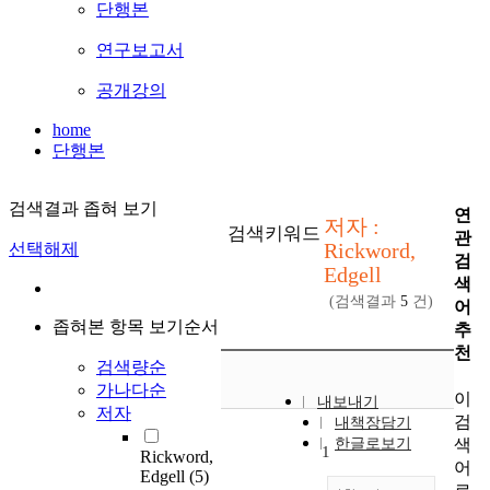
단행본
연구보고서
공개강의
home
단행본
검색결과 좁혀 보기
연
저자 :
검색키워드
관
Rickword,
선택해제
검
Edgell
색
(검색결과
5
건)
어
좁혀본 항목 보기순서
추
천
검색량순
가나다순
이
내보내기
저자
검
내책장담기
색
한글로보기
1
Rickword,
어
Edgell
(5)