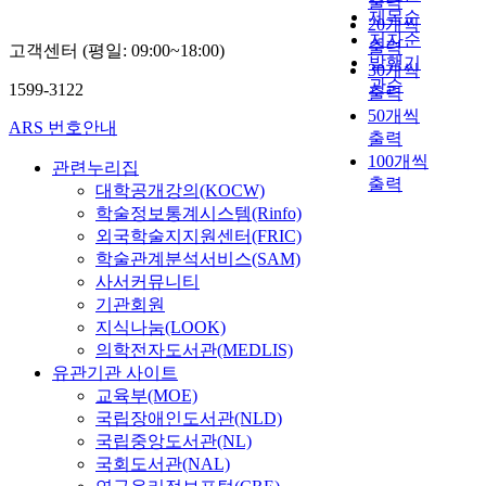
출력
제목순
20개씩
저자순
출력
고객센터 (평일: 09:00~18:00)
발행기
30개씩
관순
1599-3122
출력
50개씩
ARS 번호안내
출력
100개씩
관련누리집
출력
대학공개강의(KOCW)
학술정보통계시스템(Rinfo)
외국학술지지원센터(FRIC)
학술관계분석서비스(SAM)
사서커뮤니티
기관회원
지식나눔(LOOK)
의학전자도서관(MEDLIS)
유관기관 사이트
교육부(MOE)
국립장애인도서관(NLD)
국립중앙도서관(NL)
국회도서관(NAL)