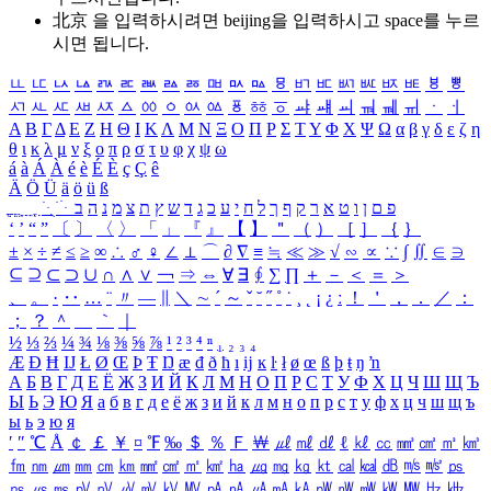
北京 을 입력하시려면
beijing
을 입력하시고 space를 누르
시면 됩니다.
ㅥ
ㅦ
ㅧ
ㅨ
ㅩ
ㅪ
ㅫ
ㅬ
ㅭ
ㅮ
ㅯ
ㅰ
ㅱ
ㅲ
ㅳ
ㅴ
ㅵ
ㅶ
ㅷ
ㅸ
ㅹ
ㅺ
ㅻ
ㅼ
ㅽ
ㅾ
ㅿ
ㆀ
ㆁ
ㆂ
ㆃ
ㆄ
ㆅ
ㆆ
ㆇ
ㆈ
ㆉ
ㆊ
ㆋ
ㆌ
ㆍ
ㆎ
Α
Β
Γ
Δ
Ε
Ζ
Η
Θ
Ι
Κ
Λ
Μ
Ν
Ξ
Ο
Π
Ρ
Σ
Τ
Υ
Φ
Χ
Ψ
Ω
α
β
γ
δ
ε
ζ
η
θ
ι
κ
λ
μ
ν
ξ
ο
π
ρ
σ
τ
υ
φ
χ
ψ
ω
á
à
Á
À
é
è
É
È
ç
Ç
ê
Ä
Ö
Ü
ä
ö
ü
ß
ְ
ֳ
ֲ
ֱ
ָ
ַ
ֵ
ֶ
ִ
ֹ
ּ
ֻ
ׂ
ׁ
ּ
ב
ה
נ
מ
צ
ת
ץ
ש
ד
ג
כ
ע
י
ח
ל
ך
ף
ק
ר
א
ט
ו
ן
ם
פ
‘
’
“
”
〔
〕
〈
〉
「
」
『
』
【
】
＂
（
）
［
］
｛
｝
±
×
÷
≠
≤
≥
∞
∴
♂
♀
∠
⊥
⌒
∂
∇
≡
≒
≪
≫
√
∽
∝
∵
∫
∬
∈
∋
⊆
⊇
⊂
⊃
∪
∩
∧
∨
￢
⇒
⇔
∀
∃
∮
∑
∏
＋
－
＜
＝
＞
、
。
·
‥
…
¨
〃
―
∥
＼
∼
´
～
ˇ
˘
˝
˚
˙
¸
˛
¡
¿
ː
！
＇
，
．
／
：
；
？
＾
＿
｀
｜
½
⅓
⅔
¼
¾
⅛
⅜
⅝
⅞
¹
²
³
⁴
ⁿ
₁
₂
₃
₄
Æ
Ð
Ħ
Ĳ
Ł
Ø
Œ
Þ
Ŧ
Ŋ
æ
đ
ð
ħ
ı
ĳ
ĸ
ŀ
ł
ø
œ
ß
þ
ŧ
ŋ
ŉ
А
Б
В
Г
Д
Е
Ё
Ж
З
И
Й
К
Л
М
Н
О
П
Р
С
Т
У
Ф
Х
Ц
Ч
Ш
Щ
Ъ
Ы
Ь
Э
Ю
Я
а
б
в
г
д
е
ё
ж
з
и
й
к
л
м
н
о
п
р
с
т
у
ф
х
ц
ч
ш
щ
ъ
ы
ь
э
ю
я
′
″
℃
Å
￠
￡
￥
¤
℉
‰
＄
％
Ｆ
￦
㎕
㎖
㎗
ℓ
㎘
㏄
㎣
㎤
㎥
㎦
㎙
㎚
㎛
㎜
㎝
㎞
㎟
㎠
㎡
㎢
㏊
㎍
㎎
㎏
㏏
㎈
㎉
㏈
㎧
㎨
㎰
㎱
㎲
㎳
㎴
㎵
㎶
㎷
㎸
㎹
㎀
㎁
㎂
㎃
㎄
㎺
㎻
㎽
㎾
㎿
㎐
㎑