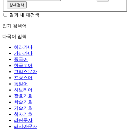
상세검색
결과 내 재검색
인기 검색어
다국어 입력
히라가나
가타카나
중국어
한글고어
그리스문자
프랑스어
독일어
히브리어
괄호기호
학술기호
기술기호
첨자기호
라틴문자
러시아문자