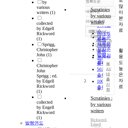
로
정확도순
by
많
various
Scrutinies
내림차순
이
writers
(1)
정확도
by various
본
순
10개씩 출력
writers
collected
내림차순
자
인기도
by Edgell
료
순
조회
Rickword
,
10개씩
Rickword
Edgell
연도순
(1)
출력
Wishart &
제목순
Sprigg,
Company
20개씩
저자순
Christopher
활
1928
출력
John
(1)
발행기
용
30개씩
관순
도
출력
복
Christopher
높
50개씩
사/
John
은
대
출력
Sprigg ; ed.
출
자
by Edgell
2
100개씩
신
Rickword
료
출력
청
(1)
Scrutinies :
collected
by various
by Engell
writers
Rickword
(1)
Rickword
,
발행연도
Edgell