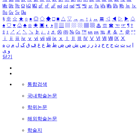
㎒
㎓
㎔
Ω
㏀
㏁
㎊
㎋
㎌
㏖
㏅
㎭
㎮
㎯
㏛
㎩
㎪
㎫
㎬
㏝
㏐
㏓
㏃
㏉
㏜
㏆
§
※
☆
★
○
●
◎
◇
◆
□
■
△
▽
→
←
↑
↓
↔
〓
◁
◀
▷
▶
♤
♠
♡
♥
♧
♣
⊙
◈
▣
◐
◑
▒
▤
▥
▨
▧
▦
▩
♨
☏
☎
☜
☞
¶
†
‡
↕
↗
↙
↖
↘
♭
♩
♪
♬
㉿
㈜
№
㏇
™
㏂
㏘
℡
＃
＆
＊
＠
ª
º
ⅰ
ⅱ
ⅲ
ⅳ
ⅴ
ⅵ
ⅶ
ⅷ
ⅸ
ⅹ
Ⅰ
Ⅱ
Ⅲ
Ⅳ
Ⅴ
Ⅵ
Ⅶ
Ⅷ
Ⅸ
Ⅹ
ا
ب
ت
ث
ج
ح
خ
د
ذ
ر
ز
س
ش
ص
ض
ط
ظ
ع
غ
ف
ق
ک
ل
م
ن
ه
و
ی
닫기
통합검색
국내학술논문
학위논문
해외학술논문
학술지