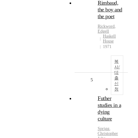
Rimbaud,
the boy and
the poet
Rickword
,
Edgell
Haskell
House
1971
복
사/
대
출
5
신
청
Futher
studies in a
dying
culture
Sprigg,
Christopher