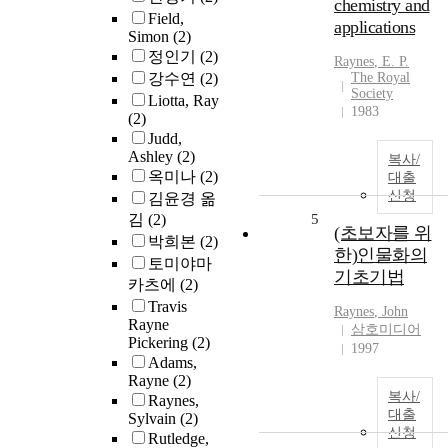
chemistry and
Field,
applications
Simon
(2)
정인기
(2)
Raynes
, E. P.
강수연
(2)
The Royal
Society
Liotta, Ray
1983
(2)
Judd,
Ashley
(2)
복사/
옥미나
(2)
대출
신청
김윤경 옮
김
(2)
5
(초보자를 위
박희본
(2)
한)인물화의
토미야마
기초기법
카츠에
(2)
Travis
Raynes
, John
Rayne
삼호미디어
Pickering
(2)
1997
Adams,
Rayne
(2)
복사/
Raynes,
대출
Sylvain
(2)
신청
Rutledge,