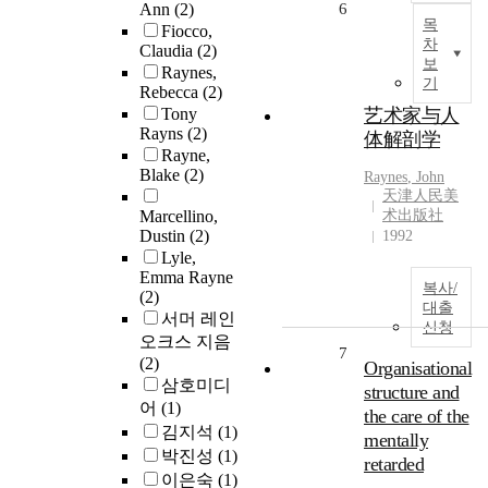
Ann
(2)
6
목
Fiocco,
차
Claudia
(2)
보
Raynes,
기
Rebecca
(2)
Tony
艺术家与人
Rayns
(2)
体解剖学
Rayne,
Blake
(2)
Raynes
, John
天津人民美
Marcellino,
术出版社
Dustin
(2)
1992
Lyle,
Emma Rayne
복사/
(2)
대출
서머 레인
신청
오크스 지음
7
(2)
Organisational
삼호미디
structure and
어
(1)
the care of the
김지석
(1)
mentally
박진성
(1)
retarded
이은숙
(1)