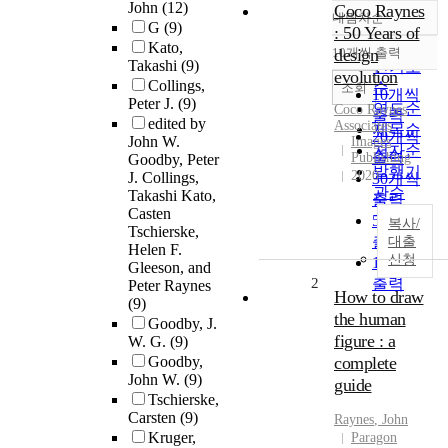
John
(12)
Coco Raynes
내림차순
정확도
G
(9)
: 50 Years of
순
Kato,
10개씩 출력
design
내림차순
Takashi
(9)
인기도
evolution
Collings,
순
조회
10개씩
Peter J.
(9)
연도순
Coco
Raynes
출력
edited by
Associates
제목순
20개씩
John W.
Images
저자순
출력
Publishing
Goodby, Peter
발행기
2020
J. Collings,
30개씩
관순
Takashi Kato,
출력
Casten
50개씩
복사/
Tschierske,
출력
대출
Helen F.
신청
100개씩
Gleeson, and
2
출력
Peter Raynes
How to draw
(9)
the human
Goodby, J.
figure : a
W. G.
(9)
Goodby,
complete
John W.
(9)
guide
Tschierske,
Carsten
(9)
Raynes
, John
Kruger,
Paragon