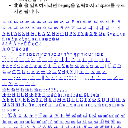
北京 을 입력하시려면
beijing
을 입력하시고 space를 누르
시면 됩니다.
ㅥ
ㅦ
ㅧ
ㅨ
ㅩ
ㅪ
ㅫ
ㅬ
ㅭ
ㅮ
ㅯ
ㅰ
ㅱ
ㅲ
ㅳ
ㅴ
ㅵ
ㅶ
ㅷ
ㅸ
ㅹ
ㅺ
ㅻ
ㅼ
ㅽ
ㅾ
ㅿ
ㆀ
ㆁ
ㆂ
ㆃ
ㆄ
ㆅ
ㆆ
ㆇ
ㆈ
ㆉ
ㆊ
ㆋ
ㆌ
ㆍ
ㆎ
Α
Β
Γ
Δ
Ε
Ζ
Η
Θ
Ι
Κ
Λ
Μ
Ν
Ξ
Ο
Π
Ρ
Σ
Τ
Υ
Φ
Χ
Ψ
Ω
α
β
γ
δ
ε
ζ
η
θ
ι
κ
λ
μ
ν
ξ
ο
π
ρ
σ
τ
υ
φ
χ
ψ
ω
á
à
Á
À
é
è
É
È
ç
Ç
ê
Ä
Ö
Ü
ä
ö
ü
ß
ְ
ֳ
ֲ
ֱ
ָ
ַ
ֵ
ֶ
ִ
ֹ
ּ
ֻ
ׂ
ׁ
ּ
ב
ה
נ
מ
צ
ת
ץ
ש
ד
ג
כ
ע
י
ח
ל
ך
ף
ק
ר
א
ט
ו
ן
ם
פ
‘
’
“
”
〔
〕
〈
〉
「
」
『
』
【
】
＂
（
）
［
］
｛
｝
±
×
÷
≠
≤
≥
∞
∴
♂
♀
∠
⊥
⌒
∂
∇
≡
≒
≪
≫
√
∽
∝
∵
∫
∬
∈
∋
⊆
⊇
⊂
⊃
∪
∩
∧
∨
￢
⇒
⇔
∀
∃
∮
∑
∏
＋
－
＜
＝
＞
、
。
·
‥
…
¨
〃
―
∥
＼
∼
´
～
ˇ
˘
˝
˚
˙
¸
˛
¡
¿
ː
！
＇
，
．
／
：
；
？
＾
＿
｀
｜
½
⅓
⅔
¼
¾
⅛
⅜
⅝
⅞
¹
²
³
⁴
ⁿ
₁
₂
₃
₄
Æ
Ð
Ħ
Ĳ
Ł
Ø
Œ
Þ
Ŧ
Ŋ
æ
đ
ð
ħ
ı
ĳ
ĸ
ŀ
ł
ø
œ
ß
þ
ŧ
ŋ
ŉ
А
Б
В
Г
Д
Е
Ё
Ж
З
И
Й
К
Л
М
Н
О
П
Р
С
Т
У
Ф
Х
Ц
Ч
Ш
Щ
Ъ
Ы
Ь
Э
Ю
Я
а
б
в
г
д
е
ё
ж
з
и
й
к
л
м
н
о
п
р
с
т
у
ф
х
ц
ч
ш
щ
ъ
ы
ь
э
ю
я
′
″
℃
Å
￠
￡
￥
¤
℉
‰
＄
％
Ｆ
￦
㎕
㎖
㎗
ℓ
㎘
㏄
㎣
㎤
㎥
㎦
㎙
㎚
㎛
㎜
㎝
㎞
㎟
㎠
㎡
㎢
㏊
㎍
㎎
㎏
㏏
㎈
㎉
㏈
㎧
㎨
㎰
㎱
㎲
㎳
㎴
㎵
㎶
㎷
㎸
㎹
㎀
㎁
㎂
㎃
㎄
㎺
㎻
㎽
㎾
㎿
㎐
㎑