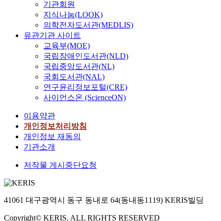
기관회원
지식나눔(LOOK)
의학전자도서관(MEDLIS)
유관기관 사이트
교육부(MOE)
국립장애인도서관(NLD)
국립중앙도서관(NL)
국회도서관(NAL)
연구윤리정보포털(CRE)
사이언스온 (ScienceON)
이용약관
개인정보처리방침
개인정보 재동의
기관소개
저작물 게시중단요청
41061 대구광역시 동구 동내로 64(동내동1119) KERIS빌딩
Copyright© KERIS. ALL RIGHTS RESERVED