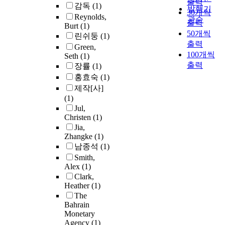
출력
감독
(1)
발행기
30개씩
Reynolds,
관순
출력
Burt
(1)
50개씩
린쉬둥
(1)
출력
Green,
100개씩
Seth
(1)
출력
장률
(1)
홍효숙
(1)
제작[사]
(1)
Jul,
Christen
(1)
Jia,
Zhangke
(1)
남종석
(1)
Smith,
Alex
(1)
Clark,
Heather
(1)
The
Bahrain
Monetary
Agency
(1)