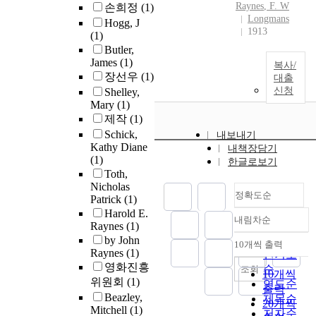
Raynes
, F. W
손희정
(1)
Longmans
Hogg, J
1913
(1)
Butler,
James
(1)
복사/
장선우
(1)
대출
신청
Shelley,
Mary
(1)
제작
(1)
Schick,
내보내기
Kathy Diane
내책장담기
(1)
한글로보기
Toth,
Nicholas
정확도순
Patrick
(1)
Harold E.
내림차순
정확도
Raynes
(1)
순
by John
10개씩 출력
내림차순
Raynes
(1)
인기도
영화진흥
순
조회
10개씩
위원회
(1)
연도순
출력
Beazley,
제목순
20개씩
Mitchell
(1)
저자순