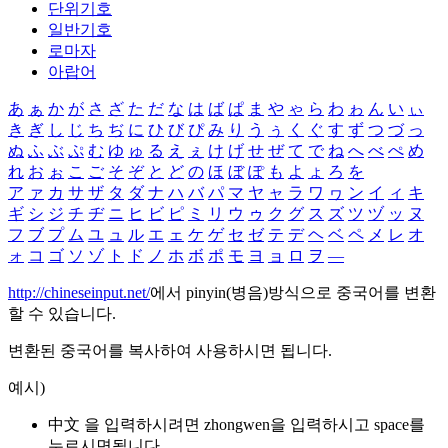
단위기호
일반기호
로마자
아랍어
あ
ぁ
か
が
さ
ざ
た
だ
な
は
ば
ぱ
ま
や
ゃ
ら
わ
ゎ
ん
い
ぃ
き
ぎ
し
じ
ち
ぢ
に
ひ
び
ぴ
み
り
う
ぅ
く
ぐ
す
ず
つ
づ
っ
ぬ
ふ
ぶ
ぷ
む
ゆ
ゅ
る
え
ぇ
け
げ
せ
ぜ
て
で
ね
へ
べ
ぺ
め
れ
お
ぉ
こ
ご
そ
ぞ
と
ど
の
ほ
ぼ
ぽ
も
よ
ょ
ろ
を
ア
ァ
カ
サ
ザ
タ
ダ
ナ
ハ
バ
パ
マ
ヤ
ャ
ラ
ワ
ヮ
ン
イ
ィ
キ
ギ
シ
ジ
チ
ヂ
ニ
ヒ
ビ
ピ
ミ
リ
ウ
ゥ
ク
グ
ス
ズ
ツ
ヅ
ッ
ヌ
フ
ブ
プ
ム
ユ
ュ
ル
エ
ェ
ケ
ゲ
セ
ゼ
テ
デ
ヘ
ベ
ペ
メ
レ
オ
ォ
コ
ゴ
ソ
ゾ
ト
ド
ノ
ホ
ボ
ポ
モ
ヨ
ョ
ロ
ヲ
―
http://chineseinput.net/
에서 pinyin(병음)방식으로 중국어를 변환
할 수 있습니다.
변환된 중국어를 복사하여 사용하시면 됩니다.
예시)
中文 을 입력하시려면
zhongwen
을 입력하시고 space를
누르시면됩니다.