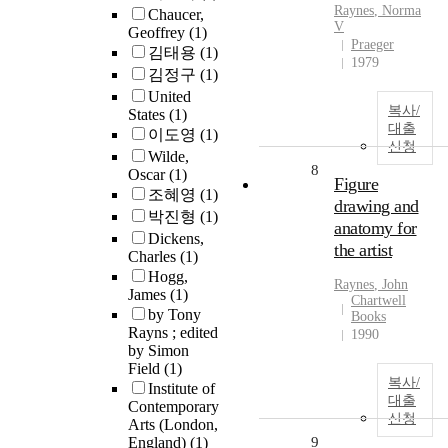
Raynes
, Norma
Chaucer,
V
Geoffrey
(1)
Praeger
김태용
(1)
1979
김정구
(1)
United
복사/
States
(1)
대출
이도영
(1)
신청
Wilde,
8
Oscar
(1)
Figure
조혜영
(1)
drawing and
박진형
(1)
anatomy for
Dickens,
the artist
Charles
(1)
Hogg,
Raynes
, John
James
(1)
Chartwell
by Tony
Books
Rayns ; edited
1990
by Simon
Field
(1)
복사/
Institute of
대출
Contemporary
신청
Arts (London,
England)
(1)
9