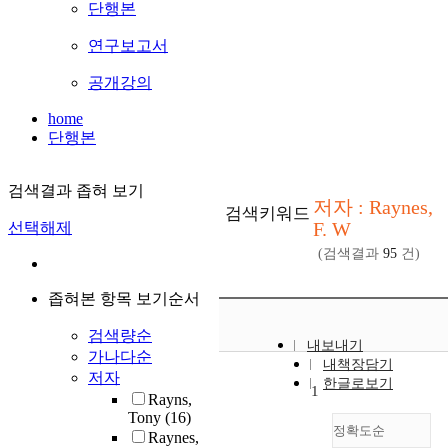
단행본
연구보고서
공개강의
home
단행본
검색결과 좁혀 보기
저자 : Raynes,
검색키워드
F. W
선택해제
(검색결과
95
건)
좁혀본 항목 보기순서
검색량순
내보내기
가나다순
내책장담기
저자
한글로보기
1
Rayns,
Tony
(16)
정확도순
Raynes,