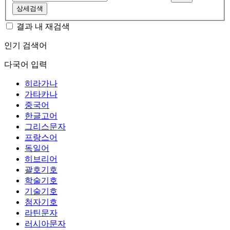
상세검색
결과 내 재검색
인기 검색어
다국어 입력
히라가나
가타카나
중국어
한글고어
그리스문자
프랑스어
독일어
히브리어
괄호기호
학술기호
기술기호
첨자기호
라틴문자
러시아문자