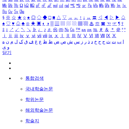
㎒
㎓
㎔
Ω
㏀
㏁
㎊
㎋
㎌
㏖
㏅
㎭
㎮
㎯
㏛
㎩
㎪
㎫
㎬
㏝
㏐
㏓
㏃
㏉
㏜
㏆
§
※
☆
★
○
●
◎
◇
◆
□
■
△
▽
→
←
↑
↓
↔
〓
◁
◀
▷
▶
♤
♠
♡
♥
♧
♣
⊙
◈
▣
◐
◑
▒
▤
▥
▨
▧
▦
▩
♨
☏
☎
☜
☞
¶
†
‡
↕
↗
↙
↖
↘
♭
♩
♪
♬
㉿
㈜
№
㏇
™
㏂
㏘
℡
＃
＆
＊
＠
ª
º
ⅰ
ⅱ
ⅲ
ⅳ
ⅴ
ⅵ
ⅶ
ⅷ
ⅸ
ⅹ
Ⅰ
Ⅱ
Ⅲ
Ⅳ
Ⅴ
Ⅵ
Ⅶ
Ⅷ
Ⅸ
Ⅹ
ا
ب
ت
ث
ج
ح
خ
د
ذ
ر
ز
س
ش
ص
ض
ط
ظ
ع
غ
ف
ق
ک
ل
م
ن
ه
و
ی
닫기
통합검색
국내학술논문
학위논문
해외학술논문
학술지