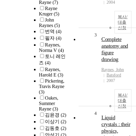
Rayne
(7)
2004
Rayne
Kruger
(5)
복사/
John
대출
Raynes
(5)
신청
번역
(4)
3
필자
(4)
Complete
Raynes,
anatomy and
Norma V
(4)
figure
토니 레인
drawing
즈
(4)
Raynes,
Raynes
, John
Harold E
(3)
Batsford
Pickering,
2007
Travis Rayne
(3)
복사/
Oakes,
대출
Summer
신청
Rayne
(3)
4
김윤경
(2)
Liquid
이상기
(2)
crystals : their
김동호
(2)
physics,
안성기
(2)