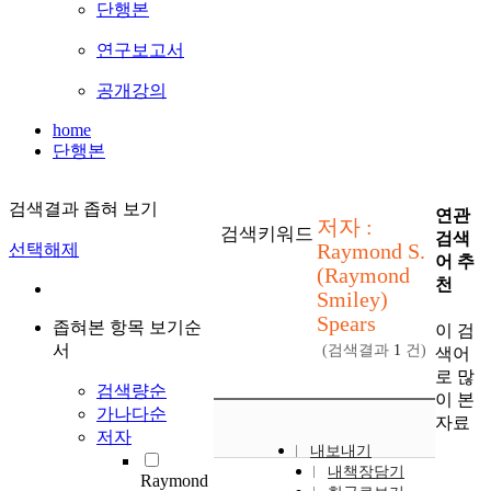
단행본
연구보고서
공개강의
home
단행본
검색결과 좁혀 보기
연관
저자 :
검색키워드
검색
Raymond S.
선택해제
어 추
(Raymond
천
Smiley)
Spears
좁혀본 항목 보기순
이 검
서
(검색결과
1
건)
색어
로 많
검색량순
이 본
가나다순
자료
저자
내보내기
내책장담기
Raymond