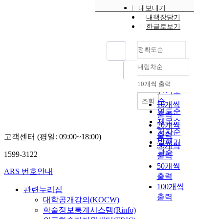
내보내기
내책장담기
한글로보기
정확도순
내림차순
정확도
순
10개씩 출력
내림차순
인기도
순
조회
10개씩
연도순
출력
제목순
20개씩
저자순
출력
고객센터 (평일: 09:00~18:00)
발행기
30개씩
관순
1599-3122
출력
50개씩
ARS 번호안내
출력
100개씩
관련누리집
출력
대학공개강의(KOCW)
학술정보통계시스템(Rinfo)