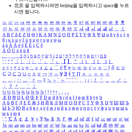
北京 을 입력하시려면
beijing
을 입력하시고 space를 누르
시면 됩니다.
ㅥ
ㅦ
ㅧ
ㅨ
ㅩ
ㅪ
ㅫ
ㅬ
ㅭ
ㅮ
ㅯ
ㅰ
ㅱ
ㅲ
ㅳ
ㅴ
ㅵ
ㅶ
ㅷ
ㅸ
ㅹ
ㅺ
ㅻ
ㅼ
ㅽ
ㅾ
ㅿ
ㆀ
ㆁ
ㆂ
ㆃ
ㆄ
ㆅ
ㆆ
ㆇ
ㆈ
ㆉ
ㆊ
ㆋ
ㆌ
ㆍ
ㆎ
Α
Β
Γ
Δ
Ε
Ζ
Η
Θ
Ι
Κ
Λ
Μ
Ν
Ξ
Ο
Π
Ρ
Σ
Τ
Υ
Φ
Χ
Ψ
Ω
α
β
γ
δ
ε
ζ
η
θ
ι
κ
λ
μ
ν
ξ
ο
π
ρ
σ
τ
υ
φ
χ
ψ
ω
á
à
Á
À
é
è
É
È
ç
Ç
ê
Ä
Ö
Ü
ä
ö
ü
ß
ְ
ֳ
ֲ
ֱ
ָ
ַ
ֵ
ֶ
ִ
ֹ
ּ
ֻ
ׂ
ׁ
ּ
ב
ה
נ
מ
צ
ת
ץ
ש
ד
ג
כ
ע
י
ח
ל
ך
ף
ק
ר
א
ט
ו
ן
ם
פ
‘
’
“
”
〔
〕
〈
〉
「
」
『
』
【
】
＂
（
）
［
］
｛
｝
±
×
÷
≠
≤
≥
∞
∴
♂
♀
∠
⊥
⌒
∂
∇
≡
≒
≪
≫
√
∽
∝
∵
∫
∬
∈
∋
⊆
⊇
⊂
⊃
∪
∩
∧
∨
￢
⇒
⇔
∀
∃
∮
∑
∏
＋
－
＜
＝
＞
、
。
·
‥
…
¨
〃
―
∥
＼
∼
´
～
ˇ
˘
˝
˚
˙
¸
˛
¡
¿
ː
！
＇
，
．
／
：
；
？
＾
＿
｀
｜
½
⅓
⅔
¼
¾
⅛
⅜
⅝
⅞
¹
²
³
⁴
ⁿ
₁
₂
₃
₄
Æ
Ð
Ħ
Ĳ
Ł
Ø
Œ
Þ
Ŧ
Ŋ
æ
đ
ð
ħ
ı
ĳ
ĸ
ŀ
ł
ø
œ
ß
þ
ŧ
ŋ
ŉ
А
Б
В
Г
Д
Е
Ё
Ж
З
И
Й
К
Л
М
Н
О
П
Р
С
Т
У
Ф
Х
Ц
Ч
Ш
Щ
Ъ
Ы
Ь
Э
Ю
Я
а
б
в
г
д
е
ё
ж
з
и
й
к
л
м
н
о
п
р
с
т
у
ф
х
ц
ч
ш
щ
ъ
ы
ь
э
ю
я
′
″
℃
Å
￠
￡
￥
¤
℉
‰
＄
％
Ｆ
￦
㎕
㎖
㎗
ℓ
㎘
㏄
㎣
㎤
㎥
㎦
㎙
㎚
㎛
㎜
㎝
㎞
㎟
㎠
㎡
㎢
㏊
㎍
㎎
㎏
㏏
㎈
㎉
㏈
㎧
㎨
㎰
㎱
㎲
㎳
㎴
㎵
㎶
㎷
㎸
㎹
㎀
㎁
㎂
㎃
㎄
㎺
㎻
㎽
㎾
㎿
㎐
㎑