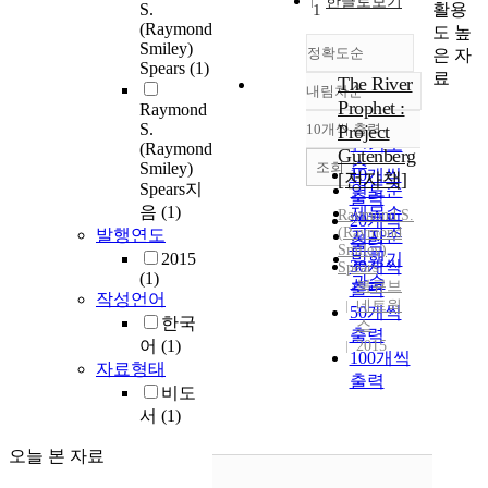
한글로보기
활용
S.
1
(Raymond
도 높
Smiley)
정확도순
은 자
Spears
(1)
료
The River
내림차순
정확도
Prophet :
Raymond
순
S.
10개씩 출력
Project
내림차순
인기도
(Raymond
Gutenberg
순
조회
Smiley)
10개씩
[전자책]
Spears지
연도순
출력
음
(1)
제목순
Raymond
S.
20개씩
(
Raymond
발행연도
저자순
출력
Smiley
)
2015
발행기
30개씩
Spears
(1)
관순
북큐브
출력
작성언어
네트웍
50개씩
한국
스
출력
어
(1)
2015
100개씩
자료형태
출력
비도
서
(1)
오늘 본 자료