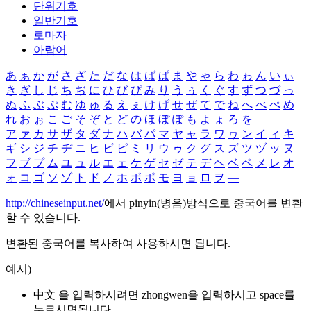
단위기호
일반기호
로마자
아랍어
あ
ぁ
か
が
さ
ざ
た
だ
な
は
ば
ぱ
ま
や
ゃ
ら
わ
ゎ
ん
い
ぃ
き
ぎ
し
じ
ち
ぢ
に
ひ
び
ぴ
み
り
う
ぅ
く
ぐ
す
ず
つ
づ
っ
ぬ
ふ
ぶ
ぷ
む
ゆ
ゅ
る
え
ぇ
け
げ
せ
ぜ
て
で
ね
へ
べ
ぺ
め
れ
お
ぉ
こ
ご
そ
ぞ
と
ど
の
ほ
ぼ
ぽ
も
よ
ょ
ろ
を
ア
ァ
カ
サ
ザ
タ
ダ
ナ
ハ
バ
パ
マ
ヤ
ャ
ラ
ワ
ヮ
ン
イ
ィ
キ
ギ
シ
ジ
チ
ヂ
ニ
ヒ
ビ
ピ
ミ
リ
ウ
ゥ
ク
グ
ス
ズ
ツ
ヅ
ッ
ヌ
フ
ブ
プ
ム
ユ
ュ
ル
エ
ェ
ケ
ゲ
セ
ゼ
テ
デ
ヘ
ベ
ペ
メ
レ
オ
ォ
コ
ゴ
ソ
ゾ
ト
ド
ノ
ホ
ボ
ポ
モ
ヨ
ョ
ロ
ヲ
―
http://chineseinput.net/
에서 pinyin(병음)방식으로 중국어를 변환
할 수 있습니다.
변환된 중국어를 복사하여 사용하시면 됩니다.
예시)
中文 을 입력하시려면
zhongwen
을 입력하시고 space를
누르시면됩니다.