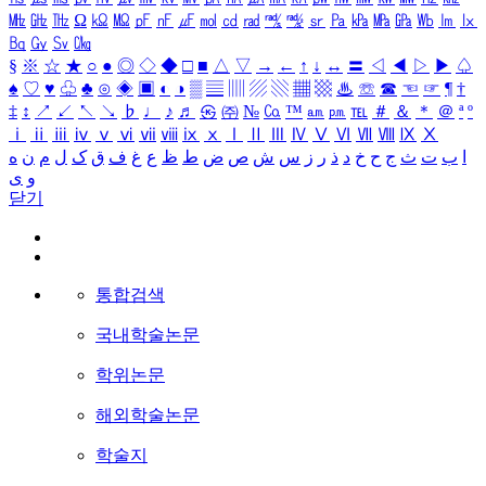
㎒
㎓
㎔
Ω
㏀
㏁
㎊
㎋
㎌
㏖
㏅
㎭
㎮
㎯
㏛
㎩
㎪
㎫
㎬
㏝
㏐
㏓
㏃
㏉
㏜
㏆
§
※
☆
★
○
●
◎
◇
◆
□
■
△
▽
→
←
↑
↓
↔
〓
◁
◀
▷
▶
♤
♠
♡
♥
♧
♣
⊙
◈
▣
◐
◑
▒
▤
▥
▨
▧
▦
▩
♨
☏
☎
☜
☞
¶
†
‡
↕
↗
↙
↖
↘
♭
♩
♪
♬
㉿
㈜
№
㏇
™
㏂
㏘
℡
＃
＆
＊
＠
ª
º
ⅰ
ⅱ
ⅲ
ⅳ
ⅴ
ⅵ
ⅶ
ⅷ
ⅸ
ⅹ
Ⅰ
Ⅱ
Ⅲ
Ⅳ
Ⅴ
Ⅵ
Ⅶ
Ⅷ
Ⅸ
Ⅹ
ا
ب
ت
ث
ج
ح
خ
د
ذ
ر
ز
س
ش
ص
ض
ط
ظ
ع
غ
ف
ق
ک
ل
م
ن
ه
و
ی
닫기
통합검색
국내학술논문
학위논문
해외학술논문
학술지