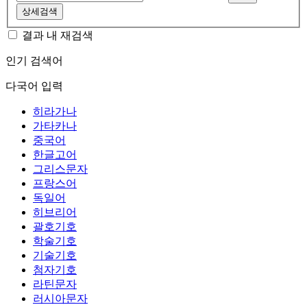
상세검색
결과 내 재검색
인기 검색어
다국어 입력
히라가나
가타카나
중국어
한글고어
그리스문자
프랑스어
독일어
히브리어
괄호기호
학술기호
기술기호
첨자기호
라틴문자
러시아문자