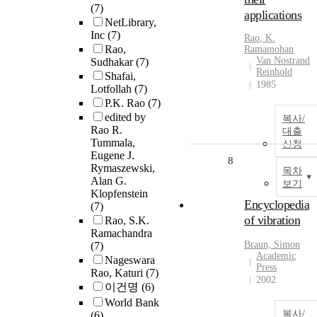
(7)
applications
NetLibrary,
Inc
(7)
Rao
, K.
Rao,
Ramamohan
Van Nostrand
Sudhakar
(7)
Reinhold
Shafai,
1985
Lotfollah
(7)
P.K. Rao
(7)
edited by
복사/
Rao R.
대출
Tummala,
신청
Eugene J.
8
Rymaszewski,
목차
Alan G.
보기
Klopfenstein
Encyclopedia
(7)
of vibration
Rao, S.K.
Ramachandra
Braun, Simon
(7)
Academic
Nageswara
Press
Rao, Katuri
(7)
2002
이건명
(6)
World Bank
복사/
(6)