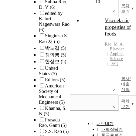
Subba Rao,
10
목차
D. V
(6)
보기
edited by
Katuri
Viscoelastic
Nageswara Rao
properties of
(6)
foods
Singiresu S.
Rao 저
(5)
Rao
, M. A.
박노길
(5)
Elsevier
Applied
정의봉
(5)
Science
한상보
(5)
1992
United
States
(5)
복사/
Editors
(5)
대출
American
신청
Society of
Mechanical
목차
Engineers
(5)
보기
Khanna, S.
N
(5)
Prasada
내보내기
Rao, Ganti
(5)
내책장담기
S.S. Rao
(5)
한글로보기