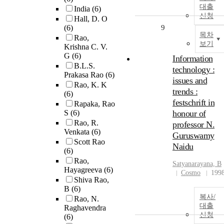
대출
India
(6)
신청
Hall, D. O
(6)
9
목차
Rao,
보기
Krishna C. V.
G
(6)
Information
B.L.S.
technology :
Prakasa Rao
(6)
issues and
Rao, K. K
trends :
(6)
festschrift in
Rapaka, Rao
S
(6)
honour of
Rao, R.
professor N.
Venkata
(6)
Guruswamy
Scott Rao
Naidu
(6)
Rao,
Satyanarayana, B
Hayagreeva
(6)
Cosmo
199
Shiva Rao,
B
(6)
복사/
Rao, N.
대출
Raghavendra
신청
(6)