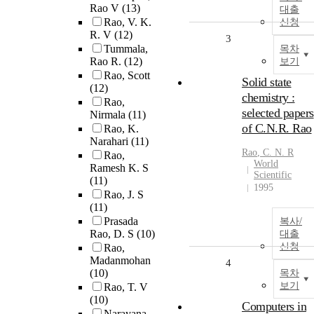
Rao V
(13)
대출
Rao, V. K.
신청
R. V
(12)
3
Tummala,
목차
Rao R.
(12)
보기
Rao, Scott
Solid state
(12)
chemistry :
Rao,
selected papers
Nirmala
(11)
of C.N.R. Rao
Rao, K.
Narahari
(11)
Rao
, C. N. R
Rao,
World
Ramesh K. S
Scientific
(11)
1995
Rao, J. S
(11)
Prasada
복사/
Rao, D. S
(10)
대출
신청
Rao,
Madanmohan
4
(10)
목차
보기
Rao, T. V
(10)
Computers in
Narayana