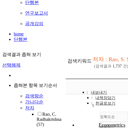
단행본
연구보고서
공개강의
home
단행본
검색결과 좁혀 보기
저자 : Rao, S. 
검색키워드
선택해제
(검색결과
1,737
건
좁혀본 항목 보기순서
내보내기
검색량순
내책장담기
가나다순
한글로보기
1
저자
Rao, C.
정확도순
Radhakrishna
(57)
Econometrics
내림차순