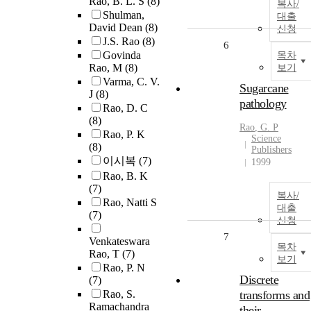
Rao, B. L. S
(8)
복사/
Shulman,
대출
David Dean
(8)
신청
J.S. Rao
(8)
6
Govinda
목차
Rao, M
(8)
보기
Varma, C. V.
Sugarcane
J
(8)
pathology
Rao, D. C
(8)
Rao
, G. P
Rao, P. K
Science
(8)
Publishers
이시복
(7)
1999
Rao, B. K
(7)
복사/
Rao, Natti S
대출
(7)
신청
7
Venkateswara
목차
Rao, T
(7)
보기
Rao, P. N
Discrete
(7)
Rao, S.
transforms and
Ramachandra
their