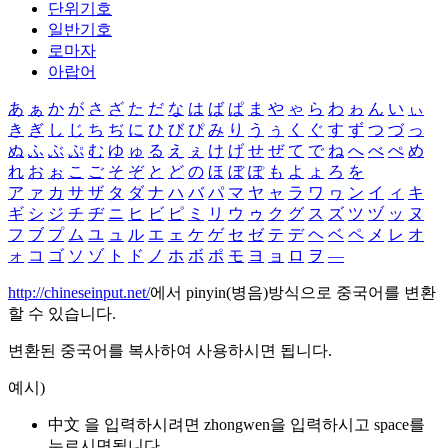
단위기호
일반기호
로마자
아랍어
あ
ぁ
か
が
さ
ざ
た
だ
な
は
ば
ぱ
ま
や
ゃ
ら
わ
ゎ
ん
い
ぃ
き
ぎ
し
じ
ち
ぢ
に
ひ
び
ぴ
み
り
う
ぅ
く
ぐ
す
ず
つ
づ
っ
ぬ
ふ
ぶ
ぷ
む
ゆ
ゅ
る
え
ぇ
け
げ
せ
ぜ
て
で
ね
へ
べ
ぺ
め
れ
お
ぉ
こ
ご
そ
ぞ
と
ど
の
ほ
ぼ
ぽ
も
よ
ょ
ろ
を
ア
ァ
カ
サ
ザ
タ
ダ
ナ
ハ
バ
パ
マ
ヤ
ャ
ラ
ワ
ヮ
ン
イ
ィ
キ
ギ
シ
ジ
チ
ヂ
ニ
ヒ
ビ
ピ
ミ
リ
ウ
ゥ
ク
グ
ス
ズ
ツ
ヅ
ッ
ヌ
フ
ブ
プ
ム
ユ
ュ
ル
エ
ェ
ケ
ゲ
セ
ゼ
テ
デ
ヘ
ベ
ペ
メ
レ
オ
ォ
コ
ゴ
ソ
ゾ
ト
ド
ノ
ホ
ボ
ポ
モ
ヨ
ョ
ロ
ヲ
―
http://chineseinput.net/
에서 pinyin(병음)방식으로 중국어를 변환
할 수 있습니다.
변환된 중국어를 복사하여 사용하시면 됩니다.
예시)
中文 을 입력하시려면
zhongwen
을 입력하시고 space를
누르시면됩니다.