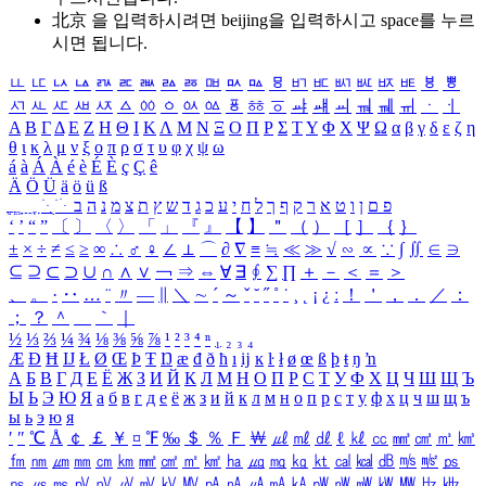
北京 을 입력하시려면
beijing
을 입력하시고 space를 누르
시면 됩니다.
ㅥ
ㅦ
ㅧ
ㅨ
ㅩ
ㅪ
ㅫ
ㅬ
ㅭ
ㅮ
ㅯ
ㅰ
ㅱ
ㅲ
ㅳ
ㅴ
ㅵ
ㅶ
ㅷ
ㅸ
ㅹ
ㅺ
ㅻ
ㅼ
ㅽ
ㅾ
ㅿ
ㆀ
ㆁ
ㆂ
ㆃ
ㆄ
ㆅ
ㆆ
ㆇ
ㆈ
ㆉ
ㆊ
ㆋ
ㆌ
ㆍ
ㆎ
Α
Β
Γ
Δ
Ε
Ζ
Η
Θ
Ι
Κ
Λ
Μ
Ν
Ξ
Ο
Π
Ρ
Σ
Τ
Υ
Φ
Χ
Ψ
Ω
α
β
γ
δ
ε
ζ
η
θ
ι
κ
λ
μ
ν
ξ
ο
π
ρ
σ
τ
υ
φ
χ
ψ
ω
á
à
Á
À
é
è
É
È
ç
Ç
ê
Ä
Ö
Ü
ä
ö
ü
ß
ְ
ֳ
ֲ
ֱ
ָ
ַ
ֵ
ֶ
ִ
ֹ
ּ
ֻ
ׂ
ׁ
ּ
ב
ה
נ
מ
צ
ת
ץ
ש
ד
ג
כ
ע
י
ח
ל
ך
ף
ק
ר
א
ט
ו
ן
ם
פ
‘
’
“
”
〔
〕
〈
〉
「
」
『
』
【
】
＂
（
）
［
］
｛
｝
±
×
÷
≠
≤
≥
∞
∴
♂
♀
∠
⊥
⌒
∂
∇
≡
≒
≪
≫
√
∽
∝
∵
∫
∬
∈
∋
⊆
⊇
⊂
⊃
∪
∩
∧
∨
￢
⇒
⇔
∀
∃
∮
∑
∏
＋
－
＜
＝
＞
、
。
·
‥
…
¨
〃
―
∥
＼
∼
´
～
ˇ
˘
˝
˚
˙
¸
˛
¡
¿
ː
！
＇
，
．
／
：
；
？
＾
＿
｀
｜
½
⅓
⅔
¼
¾
⅛
⅜
⅝
⅞
¹
²
³
⁴
ⁿ
₁
₂
₃
₄
Æ
Ð
Ħ
Ĳ
Ł
Ø
Œ
Þ
Ŧ
Ŋ
æ
đ
ð
ħ
ı
ĳ
ĸ
ŀ
ł
ø
œ
ß
þ
ŧ
ŋ
ŉ
А
Б
В
Г
Д
Е
Ё
Ж
З
И
Й
К
Л
М
Н
О
П
Р
С
Т
У
Ф
Х
Ц
Ч
Ш
Щ
Ъ
Ы
Ь
Э
Ю
Я
а
б
в
г
д
е
ё
ж
з
и
й
к
л
м
н
о
п
р
с
т
у
ф
х
ц
ч
ш
щ
ъ
ы
ь
э
ю
я
′
″
℃
Å
￠
￡
￥
¤
℉
‰
＄
％
Ｆ
￦
㎕
㎖
㎗
ℓ
㎘
㏄
㎣
㎤
㎥
㎦
㎙
㎚
㎛
㎜
㎝
㎞
㎟
㎠
㎡
㎢
㏊
㎍
㎎
㎏
㏏
㎈
㎉
㏈
㎧
㎨
㎰
㎱
㎲
㎳
㎴
㎵
㎶
㎷
㎸
㎹
㎀
㎁
㎂
㎃
㎄
㎺
㎻
㎽
㎾
㎿
㎐
㎑