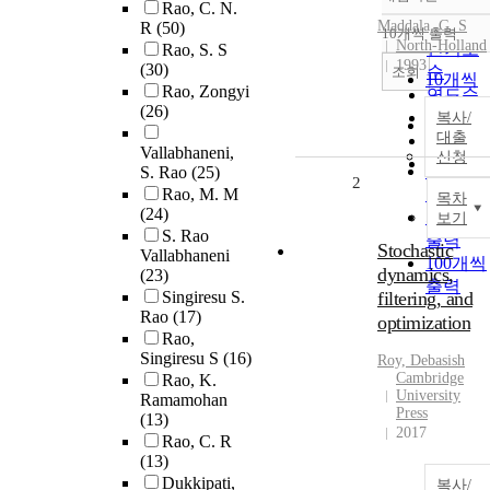
정확도
Rao, C. N.
순
Maddala, G. S
R
(50)
10개씩 출력
내림차
North-Holland
인기도
Rao, S. S
1993
(30)
순
조회
10개씩
Rao, Zongyi
연도순
출력
(26)
제목순
복사/
20개씩
대출
저자순
출력
Vallabhaneni,
신청
발행기
30개씩
S. Rao
(25)
2
관순
Rao, M. M
출력
목차
(24)
50개씩
보기
S. Rao
출력
Stochastic
Vallabhaneni
100개씩
dynamics,
(23)
출력
Singiresu S.
filtering, and
Rao
(17)
optimization
Rao,
Singiresu S
(16)
Roy, Debasish
Cambridge
Rao, K.
University
Ramamohan
Press
(13)
2017
Rao, C. R
(13)
Dukkipati,
복사/