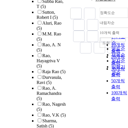
Subba Rao,
T
(5)
Sutton,
정확도순
Robert I
(5)
Aluri, Rao
내림차순
정확도
(5)
순
10개씩 출력
M.M. Rao
내림차
인기도
(5)
순
조회
Rao, A. N
10개씩
연도순
(5)
출력
제목순
Rao,
20개씩
Hayagriva V
저자순
출력
(5)
발행기
30개씩
Raja Rao
(5)
관순
출력
Durvasula,
50개씩
Ravi
(5)
출력
Rao, A.
100개씩
Ramachandra
(5)
출력
Rao, Nagesh
(5)
Rao, V.K
(5)
Sharma,
Satish
(5)