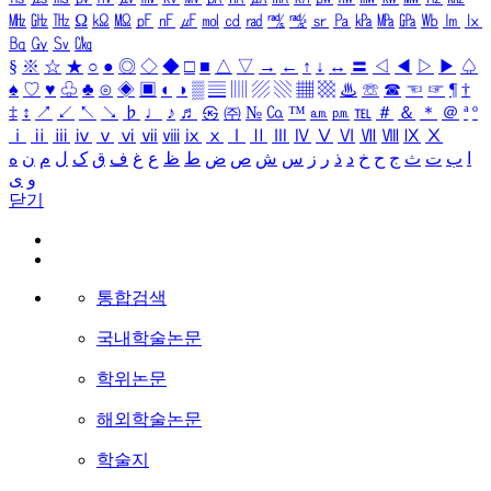
㎒
㎓
㎔
Ω
㏀
㏁
㎊
㎋
㎌
㏖
㏅
㎭
㎮
㎯
㏛
㎩
㎪
㎫
㎬
㏝
㏐
㏓
㏃
㏉
㏜
㏆
§
※
☆
★
○
●
◎
◇
◆
□
■
△
▽
→
←
↑
↓
↔
〓
◁
◀
▷
▶
♤
♠
♡
♥
♧
♣
⊙
◈
▣
◐
◑
▒
▤
▥
▨
▧
▦
▩
♨
☏
☎
☜
☞
¶
†
‡
↕
↗
↙
↖
↘
♭
♩
♪
♬
㉿
㈜
№
㏇
™
㏂
㏘
℡
＃
＆
＊
＠
ª
º
ⅰ
ⅱ
ⅲ
ⅳ
ⅴ
ⅵ
ⅶ
ⅷ
ⅸ
ⅹ
Ⅰ
Ⅱ
Ⅲ
Ⅳ
Ⅴ
Ⅵ
Ⅶ
Ⅷ
Ⅸ
Ⅹ
ا
ب
ت
ث
ج
ح
خ
د
ذ
ر
ز
س
ش
ص
ض
ط
ظ
ع
غ
ف
ق
ک
ل
م
ن
ه
و
ی
닫기
통합검색
국내학술논문
학위논문
해외학술논문
학술지