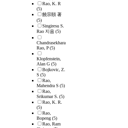
Rao, K. R
(5)
饒宗頤 著
(5)
Singiresu S.
Rao 지음
(5)
Chandrasekhara
Rao, P
(5)
Klopfenstein,
Alan G
(5)
Bojkovic, Z.
S
(5)
Rao,
Mahendra S
(5)
Rao,
Srikumar S.
(5)
Rao, K. R.
(5)
Rao,
Bopeng
(5)
Rao, Ram