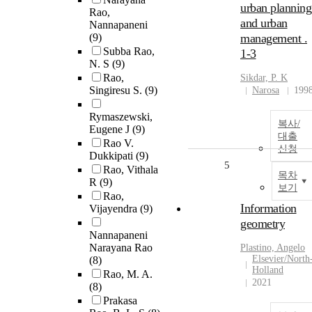
urban planning
Rao,
and urban
Nannapaneni
(9)
management .
Subba Rao,
1-3
N. S
(9)
Rao,
Sikdar, P. K
Singiresu S.
(9)
Narosa
199
Rymaszewski,
복사/
Eugene J
(9)
대출
Rao V.
신청
Dukkipati
(9)
5
Rao, Vithala
목차
R
(9)
보기
Rao,
Information
Vijayendra
(9)
geometry
Nannapaneni
Narayana Rao
Plastino, Angelo
Elsevier/North
(8)
Holland
Rao, M. A.
2021
(8)
Prakasa