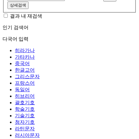
상세검색
결과 내 재검색
인기 검색어
다국어 입력
히라가나
가타카나
중국어
한글고어
그리스문자
프랑스어
독일어
히브리어
괄호기호
학술기호
기술기호
첨자기호
라틴문자
러시아문자