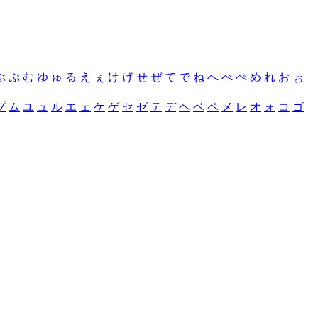
ぶ
ぷ
む
ゆ
ゅ
る
え
ぇ
け
げ
せ
ぜ
て
で
ね
へ
べ
ぺ
め
れ
お
ぉ
プ
ム
ユ
ュ
ル
エ
ェ
ケ
ゲ
セ
ゼ
テ
デ
ヘ
ベ
ペ
メ
レ
オ
ォ
コ
ゴ