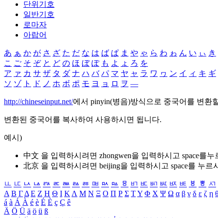
단위기호
일반기호
로마자
아랍어
あ
ぁ
か
が
さ
ざ
た
だ
な
は
ば
ぱ
ま
や
ゃ
ら
わ
ゎ
ん
い
ぃ
き
こ
ご
そ
ぞ
と
ど
の
ほ
ぼ
ぽ
も
よ
ょ
ろ
を
ア
ァ
カ
サ
ザ
タ
ダ
ナ
ハ
バ
パ
マ
ヤ
ャ
ラ
ワ
ヮ
ン
イ
ィ
キ
ギ
ソ
ゾ
ト
ド
ノ
ホ
ボ
ポ
モ
ヨ
ョ
ロ
ヲ
―
http://chineseinput.net/
에서 pinyin(병음)방식으로 중국어를 변환
변환된 중국어를 복사하여 사용하시면 됩니다.
예시)
中文 을 입력하시려면
zhongwen
을 입력하시고 space를
北京 을 입력하시려면
beijing
을 입력하시고 space를 누르
ㅥ
ㅦ
ㅧ
ㅨ
ㅩ
ㅪ
ㅫ
ㅬ
ㅭ
ㅮ
ㅯ
ㅰ
ㅱ
ㅲ
ㅳ
ㅴ
ㅵ
ㅶ
ㅷ
ㅸ
ㅹ
ㅺ
Α
Β
Γ
Δ
Ε
Ζ
Η
Θ
Ι
Κ
Λ
Μ
Ν
Ξ
Ο
Π
Ρ
Σ
Τ
Υ
Φ
Χ
Ψ
Ω
α
β
γ
δ
ε
ζ
η
á
à
Á
À
é
è
É
È
ç
Ç
ê
Ä
Ö
Ü
ä
ö
ü
ß