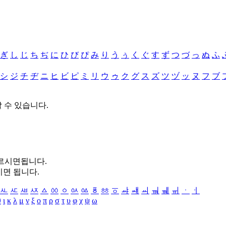
ぎ
し
じ
ち
ぢ
に
ひ
び
ぴ
み
り
う
ぅ
く
ぐ
す
ず
つ
づ
っ
ぬ
ふ
シ
ジ
チ
ヂ
ニ
ヒ
ビ
ピ
ミ
リ
ウ
ゥ
ク
グ
ス
ズ
ツ
ヅ
ッ
ヌ
フ
ブ
할 수 있습니다.
누르시면됩니다.
시면 됩니다.
ㅻ
ㅼ
ㅽ
ㅾ
ㅿ
ㆀ
ㆁ
ㆂ
ㆃ
ㆄ
ㆅ
ㆆ
ㆇ
ㆈ
ㆉ
ㆊ
ㆋ
ㆌ
ㆍ
ㆎ
θ
ι
κ
λ
μ
ν
ξ
ο
π
ρ
σ
τ
υ
φ
χ
ψ
ω