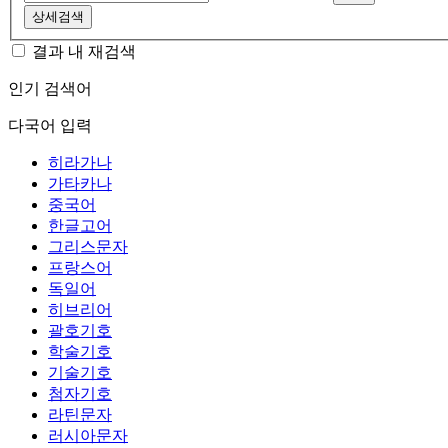
상세검색
결과 내 재검색
인기 검색어
다국어 입력
히라가나
가타카나
중국어
한글고어
그리스문자
프랑스어
독일어
히브리어
괄호기호
학술기호
기술기호
첨자기호
라틴문자
러시아문자