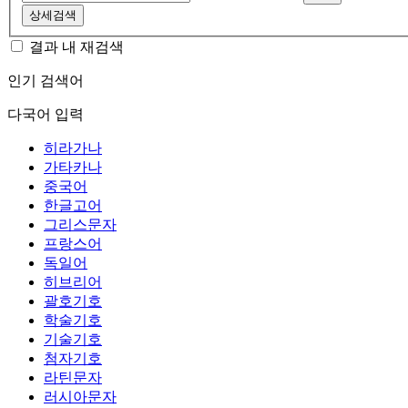
상세검색
결과 내 재검색
인기 검색어
다국어 입력
히라가나
가타카나
중국어
한글고어
그리스문자
프랑스어
독일어
히브리어
괄호기호
학술기호
기술기호
첨자기호
라틴문자
러시아문자