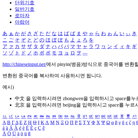
단위기호
일반기호
로마자
아랍어
あ
ぁ
か
が
さ
ざ
た
だ
な
は
ば
ぱ
ま
や
ゃ
ら
わ
ゎ
ん
い
ぃ
き
こ
ご
そ
ぞ
と
ど
の
ほ
ぼ
ぽ
も
よ
ょ
ろ
を
ア
ァ
カ
サ
ザ
タ
ダ
ナ
ハ
バ
パ
マ
ヤ
ャ
ラ
ワ
ヮ
ン
イ
ィ
キ
ギ
ソ
ゾ
ト
ド
ノ
ホ
ボ
ポ
モ
ヨ
ョ
ロ
ヲ
―
http://chineseinput.net/
에서 pinyin(병음)방식으로 중국어를 변환
변환된 중국어를 복사하여 사용하시면 됩니다.
예시)
中文 을 입력하시려면
zhongwen
을 입력하시고 space를
北京 을 입력하시려면
beijing
을 입력하시고 space를 누르
ㅥ
ㅦ
ㅧ
ㅨ
ㅩ
ㅪ
ㅫ
ㅬ
ㅭ
ㅮ
ㅯ
ㅰ
ㅱ
ㅲ
ㅳ
ㅴ
ㅵ
ㅶ
ㅷ
ㅸ
ㅹ
ㅺ
Α
Β
Γ
Δ
Ε
Ζ
Η
Θ
Ι
Κ
Λ
Μ
Ν
Ξ
Ο
Π
Ρ
Σ
Τ
Υ
Φ
Χ
Ψ
Ω
α
β
γ
δ
ε
ζ
η
á
à
Á
À
é
è
É
È
ç
Ç
ê
Ä
Ö
Ü
ä
ö
ü
ß