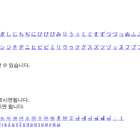
ぎ
し
じ
ち
ぢ
に
ひ
び
ぴ
み
り
う
ぅ
く
ぐ
す
ず
つ
づ
っ
ぬ
ふ
シ
ジ
チ
ヂ
ニ
ヒ
ビ
ピ
ミ
リ
ウ
ゥ
ク
グ
ス
ズ
ツ
ヅ
ッ
ヌ
フ
ブ
할 수 있습니다.
누르시면됩니다.
시면 됩니다.
ㅻ
ㅼ
ㅽ
ㅾ
ㅿ
ㆀ
ㆁ
ㆂ
ㆃ
ㆄ
ㆅ
ㆆ
ㆇ
ㆈ
ㆉ
ㆊ
ㆋ
ㆌ
ㆍ
ㆎ
θ
ι
κ
λ
μ
ν
ξ
ο
π
ρ
σ
τ
υ
φ
χ
ψ
ω