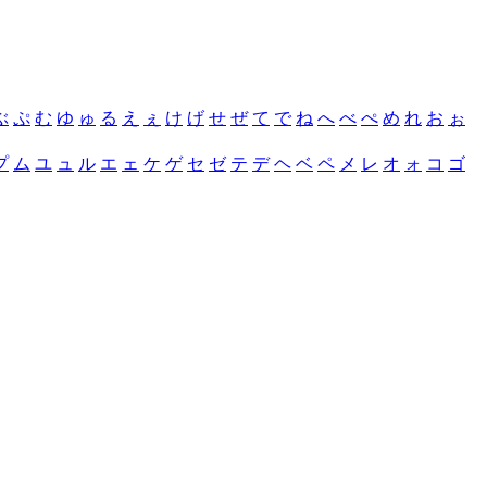
ぶ
ぷ
む
ゆ
ゅ
る
え
ぇ
け
げ
せ
ぜ
て
で
ね
へ
べ
ぺ
め
れ
お
ぉ
プ
ム
ユ
ュ
ル
エ
ェ
ケ
ゲ
セ
ゼ
テ
デ
ヘ
ベ
ペ
メ
レ
オ
ォ
コ
ゴ