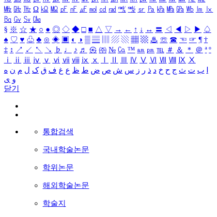
㎒
㎓
㎔
Ω
㏀
㏁
㎊
㎋
㎌
㏖
㏅
㎭
㎮
㎯
㏛
㎩
㎪
㎫
㎬
㏝
㏐
㏓
㏃
㏉
㏜
㏆
§
※
☆
★
○
●
◎
◇
◆
□
■
△
▽
→
←
↑
↓
↔
〓
◁
◀
▷
▶
♤
♠
♡
♥
♧
♣
⊙
◈
▣
◐
◑
▒
▤
▥
▨
▧
▦
▩
♨
☏
☎
☜
☞
¶
†
‡
↕
↗
↙
↖
↘
♭
♩
♪
♬
㉿
㈜
№
㏇
™
㏂
㏘
℡
＃
＆
＊
＠
ª
º
ⅰ
ⅱ
ⅲ
ⅳ
ⅴ
ⅵ
ⅶ
ⅷ
ⅸ
ⅹ
Ⅰ
Ⅱ
Ⅲ
Ⅳ
Ⅴ
Ⅵ
Ⅶ
Ⅷ
Ⅸ
Ⅹ
ا
ب
ت
ث
ج
ح
خ
د
ذ
ر
ز
س
ش
ص
ض
ط
ظ
ع
غ
ف
ق
ک
ل
م
ن
ه
و
ی
닫기
통합검색
국내학술논문
학위논문
해외학술논문
학술지