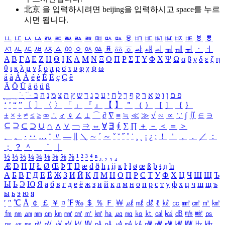
北京 을 입력하시려면
beijing
을 입력하시고 space를 누르
시면 됩니다.
ㅥ
ㅦ
ㅧ
ㅨ
ㅩ
ㅪ
ㅫ
ㅬ
ㅭ
ㅮ
ㅯ
ㅰ
ㅱ
ㅲ
ㅳ
ㅴ
ㅵ
ㅶ
ㅷ
ㅸ
ㅹ
ㅺ
ㅻ
ㅼ
ㅽ
ㅾ
ㅿ
ㆀ
ㆁ
ㆂ
ㆃ
ㆄ
ㆅ
ㆆ
ㆇ
ㆈ
ㆉ
ㆊ
ㆋ
ㆌ
ㆍ
ㆎ
Α
Β
Γ
Δ
Ε
Ζ
Η
Θ
Ι
Κ
Λ
Μ
Ν
Ξ
Ο
Π
Ρ
Σ
Τ
Υ
Φ
Χ
Ψ
Ω
α
β
γ
δ
ε
ζ
η
θ
ι
κ
λ
μ
ν
ξ
ο
π
ρ
σ
τ
υ
φ
χ
ψ
ω
á
à
Á
À
é
è
É
È
ç
Ç
ê
Ä
Ö
Ü
ä
ö
ü
ß
ְ
ֳ
ֲ
ֱ
ָ
ַ
ֵ
ֶ
ִ
ֹ
ּ
ֻ
ׂ
ׁ
ּ
ב
ה
נ
מ
צ
ת
ץ
ש
ד
ג
כ
ע
י
ח
ל
ך
ף
ק
ר
א
ט
ו
ן
ם
פ
‘
’
“
”
〔
〕
〈
〉
「
」
『
』
【
】
＂
（
）
［
］
｛
｝
±
×
÷
≠
≤
≥
∞
∴
♂
♀
∠
⊥
⌒
∂
∇
≡
≒
≪
≫
√
∽
∝
∵
∫
∬
∈
∋
⊆
⊇
⊂
⊃
∪
∩
∧
∨
￢
⇒
⇔
∀
∃
∮
∑
∏
＋
－
＜
＝
＞
、
。
·
‥
…
¨
〃
―
∥
＼
∼
´
～
ˇ
˘
˝
˚
˙
¸
˛
¡
¿
ː
！
＇
，
．
／
：
；
？
＾
＿
｀
｜
½
⅓
⅔
¼
¾
⅛
⅜
⅝
⅞
¹
²
³
⁴
ⁿ
₁
₂
₃
₄
Æ
Ð
Ħ
Ĳ
Ł
Ø
Œ
Þ
Ŧ
Ŋ
æ
đ
ð
ħ
ı
ĳ
ĸ
ŀ
ł
ø
œ
ß
þ
ŧ
ŋ
ŉ
А
Б
В
Г
Д
Е
Ё
Ж
З
И
Й
К
Л
М
Н
О
П
Р
С
Т
У
Ф
Х
Ц
Ч
Ш
Щ
Ъ
Ы
Ь
Э
Ю
Я
а
б
в
г
д
е
ё
ж
з
и
й
к
л
м
н
о
п
р
с
т
у
ф
х
ц
ч
ш
щ
ъ
ы
ь
э
ю
я
′
″
℃
Å
￠
￡
￥
¤
℉
‰
＄
％
Ｆ
￦
㎕
㎖
㎗
ℓ
㎘
㏄
㎣
㎤
㎥
㎦
㎙
㎚
㎛
㎜
㎝
㎞
㎟
㎠
㎡
㎢
㏊
㎍
㎎
㎏
㏏
㎈
㎉
㏈
㎧
㎨
㎰
㎱
㎲
㎳
㎴
㎵
㎶
㎷
㎸
㎹
㎀
㎁
㎂
㎃
㎄
㎺
㎻
㎽
㎾
㎿
㎐
㎑