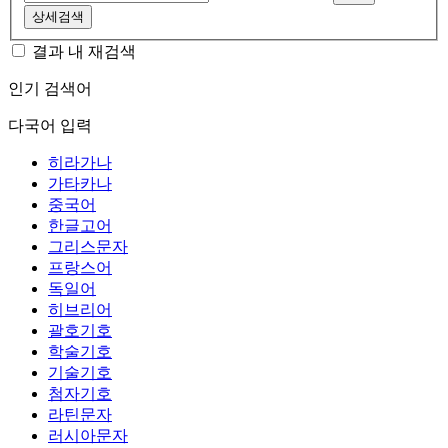
상세검색
결과 내 재검색
인기 검색어
다국어 입력
히라가나
가타카나
중국어
한글고어
그리스문자
프랑스어
독일어
히브리어
괄호기호
학술기호
기술기호
첨자기호
라틴문자
러시아문자