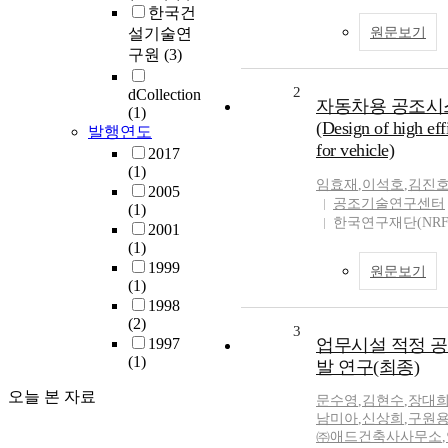
한국건
설기술연
원문보기
구원
(3)
2
dCollection
자동차용 공조시
(1)
(Design of high e
발행연도
for vehicle)
2017
(1)
임효재
,
이석호
,
김진
2005
공조기술연구센터
(1)
한국연구재단(NRF
2001
(1)
1999
원문보기
(1)
1998
(2)
3
1997
업무시설 적정 
(1)
발 연구(최종)
오늘 본 자료
문수영
,
김현수
,
장대
남미아
,
신상희
,
구원용
㈜애드건축사사무소
,