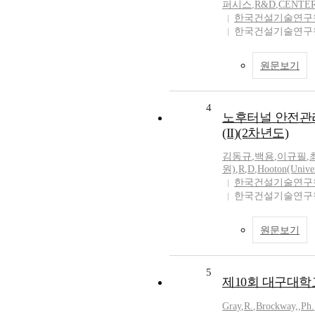
퍼시스
,
R&D
,
CENTER
한국건설기술연구
한국건설기술연
원문보기
4
노후터널 안전관
(II)(2차년도)
김동규
,
백용
,
이규필
,
원)
,
R
,
D
,
Hooton(Univer
한국건설기술연구
한국건설기술연
원문보기
5
제10회 대구대학
Gray
,
R.
,
Brockway,
,
Ph.