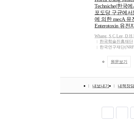
Techniche(
포도당 구균에서
에 의한 mecA 
Enterotoxin 
Whang,
,
S
,
C
,
Lee,
,
D
,
H
,
한국학술진흥재단
한국연구재단(NRF
원문보기
내보내기
내책장