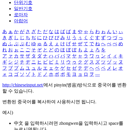
단위기호
일반기호
로마자
아랍어
あ
ぁ
か
が
さ
ざ
た
だ
な
は
ば
ぱ
ま
や
ゃ
ら
わ
ゎ
ん
い
ぃ
き
ぎ
し
じ
ち
ぢ
に
ひ
び
ぴ
み
り
う
ぅ
く
ぐ
す
ず
つ
づ
っ
ぬ
ふ
ぶ
ぷ
む
ゆ
ゅ
る
え
ぇ
け
げ
せ
ぜ
て
で
ね
へ
べ
ぺ
め
れ
お
ぉ
こ
ご
そ
ぞ
と
ど
の
ほ
ぼ
ぽ
も
よ
ょ
ろ
を
ア
ァ
カ
サ
ザ
タ
ダ
ナ
ハ
バ
パ
マ
ヤ
ャ
ラ
ワ
ヮ
ン
イ
ィ
キ
ギ
シ
ジ
チ
ヂ
ニ
ヒ
ビ
ピ
ミ
リ
ウ
ゥ
ク
グ
ス
ズ
ツ
ヅ
ッ
ヌ
フ
ブ
プ
ム
ユ
ュ
ル
エ
ェ
ケ
ゲ
セ
ゼ
テ
デ
ヘ
ベ
ペ
メ
レ
オ
ォ
コ
ゴ
ソ
ゾ
ト
ド
ノ
ホ
ボ
ポ
モ
ヨ
ョ
ロ
ヲ
―
http://chineseinput.net/
에서 pinyin(병음)방식으로 중국어를 변환
할 수 있습니다.
변환된 중국어를 복사하여 사용하시면 됩니다.
예시)
中文 을 입력하시려면
zhongwen
을 입력하시고 space를
누르시면됩니다.