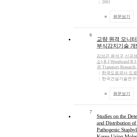
2001
원문보기
6
교량 원격 모니
부식감지기술 개발
김성곤
,
윤석구
,
신규성
소)
,
R
,
J
,
Woodward
,
R
,
J
,
국
,
Transport
,
Research
,
한국도로공사 도
한국건설기술연
원문보기
7
Studies on the Det
and Distribution of
Pathogenic Staphyl
Korea Using Molec