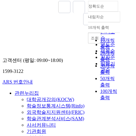
정확도순
내림차순
정확도
순
10개씩 출력
내림차순
인기도
순
조회
10개씩
연도순
출력
제목순
20개씩
저자순
출력
고객센터 (평일: 09:00~18:00)
발행기
30개씩
관순
1599-3122
출력
50개씩
ARS 번호안내
출력
100개씩
관련누리집
출력
대학공개강의(KOCW)
학술정보통계시스템(Rinfo)
외국학술지지원센터(FRIC)
학술관계분석서비스(SAM)
사서커뮤니티
기관회원