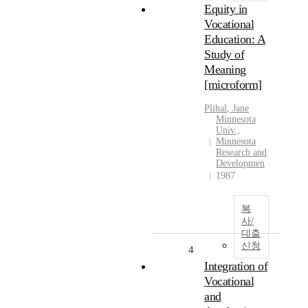
Equity in
Vocational
Education: A
Study of
Meaning
[microform]
Plihal
, Jane
Minnesota
Univ.,
Minnesota
Research and
Developmen
1987
복
사/
대출
신청
4
Integration of
Vocational
and