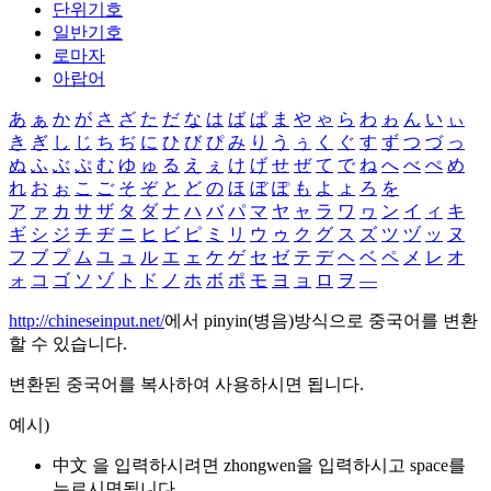
단위기호
일반기호
로마자
아랍어
あ
ぁ
か
が
さ
ざ
た
だ
な
は
ば
ぱ
ま
や
ゃ
ら
わ
ゎ
ん
い
ぃ
き
ぎ
し
じ
ち
ぢ
に
ひ
び
ぴ
み
り
う
ぅ
く
ぐ
す
ず
つ
づ
っ
ぬ
ふ
ぶ
ぷ
む
ゆ
ゅ
る
え
ぇ
け
げ
せ
ぜ
て
で
ね
へ
べ
ぺ
め
れ
お
ぉ
こ
ご
そ
ぞ
と
ど
の
ほ
ぼ
ぽ
も
よ
ょ
ろ
を
ア
ァ
カ
サ
ザ
タ
ダ
ナ
ハ
バ
パ
マ
ヤ
ャ
ラ
ワ
ヮ
ン
イ
ィ
キ
ギ
シ
ジ
チ
ヂ
ニ
ヒ
ビ
ピ
ミ
リ
ウ
ゥ
ク
グ
ス
ズ
ツ
ヅ
ッ
ヌ
フ
ブ
プ
ム
ユ
ュ
ル
エ
ェ
ケ
ゲ
セ
ゼ
テ
デ
ヘ
ベ
ペ
メ
レ
オ
ォ
コ
ゴ
ソ
ゾ
ト
ド
ノ
ホ
ボ
ポ
モ
ヨ
ョ
ロ
ヲ
―
http://chineseinput.net/
에서 pinyin(병음)방식으로 중국어를 변환
할 수 있습니다.
변환된 중국어를 복사하여 사용하시면 됩니다.
예시)
中文 을 입력하시려면
zhongwen
을 입력하시고 space를
누르시면됩니다.