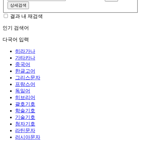
상세검색
결과 내 재검색
인기 검색어
다국어 입력
히라가나
가타카나
중국어
한글고어
그리스문자
프랑스어
독일어
히브리어
괄호기호
학술기호
기술기호
첨자기호
라틴문자
러시아문자