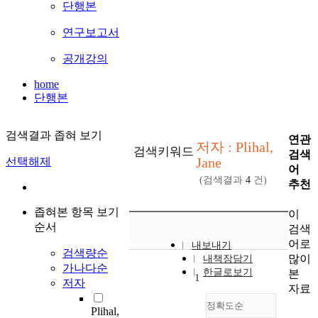
단행본
연구보고서
공개강의
home
단행본
검색결과 좁혀 보기
연관
저자 : Plihal,
검색키워드
검색
Jane
선택해제
어
(검색결과
4
건)
추천
좁혀본 항목 보기
이
순서
검색
어로
내보내기
검색량순
많이
내책장담기
가나다순
한글로보기
본
1
저자
자료
정확도순
Plihal,