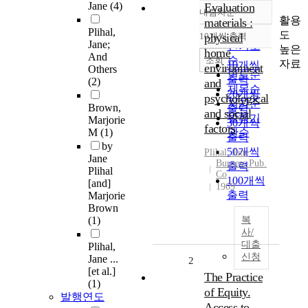
Jane
(4)
Evaluation
내림차순
정확도
활용
materials :
순
Plihal,
도
10개씩 출력
physical
내림차순
Jane;
인기도
높은
home
And
순
조회
자료
10개씩
environment
Others
연도순
출력
(2)
and
제목순
20개씩
psychological
저자순
Brown,
출력
and social
발행기
Marjorie
30개씩
factors
M
(1)
관순
출력
by
50개씩
Plihal
, Jane
Jane
Burgess Pub.
출력
Plihal
Co
100개씩
[and]
1969
출력
Marjorie
Brown
(1)
복
사/
대출
Plihal,
신청
Jane ...
2
[et al.]
The Practice
(1)
of Equity.
발행연도
Access to,