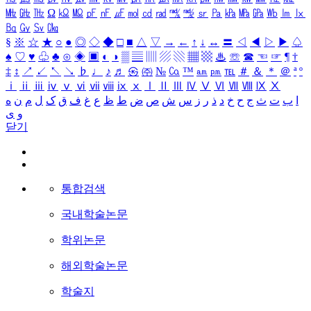
㎒
㎓
㎔
Ω
㏀
㏁
㎊
㎋
㎌
㏖
㏅
㎭
㎮
㎯
㏛
㎩
㎪
㎫
㎬
㏝
㏐
㏓
㏃
㏉
㏜
㏆
§
※
☆
★
○
●
◎
◇
◆
□
■
△
▽
→
←
↑
↓
↔
〓
◁
◀
▷
▶
♤
♠
♡
♥
♧
♣
⊙
◈
▣
◐
◑
▒
▤
▥
▨
▧
▦
▩
♨
☏
☎
☜
☞
¶
†
‡
↕
↗
↙
↖
↘
♭
♩
♪
♬
㉿
㈜
№
㏇
™
㏂
㏘
℡
＃
＆
＊
＠
ª
º
ⅰ
ⅱ
ⅲ
ⅳ
ⅴ
ⅵ
ⅶ
ⅷ
ⅸ
ⅹ
Ⅰ
Ⅱ
Ⅲ
Ⅳ
Ⅴ
Ⅵ
Ⅶ
Ⅷ
Ⅸ
Ⅹ
ا
ب
ت
ث
ج
ح
خ
د
ذ
ر
ز
س
ش
ص
ض
ط
ظ
ع
غ
ف
ق
ک
ل
م
ن
ه
و
ی
닫기
통합검색
국내학술논문
학위논문
해외학술논문
학술지