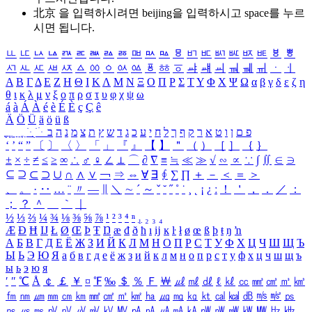
北京 을 입력하시려면
beijing
을 입력하시고 space를 누르
시면 됩니다.
ㅥ
ㅦ
ㅧ
ㅨ
ㅩ
ㅪ
ㅫ
ㅬ
ㅭ
ㅮ
ㅯ
ㅰ
ㅱ
ㅲ
ㅳ
ㅴ
ㅵ
ㅶ
ㅷ
ㅸ
ㅹ
ㅺ
ㅻ
ㅼ
ㅽ
ㅾ
ㅿ
ㆀ
ㆁ
ㆂ
ㆃ
ㆄ
ㆅ
ㆆ
ㆇ
ㆈ
ㆉ
ㆊ
ㆋ
ㆌ
ㆍ
ㆎ
Α
Β
Γ
Δ
Ε
Ζ
Η
Θ
Ι
Κ
Λ
Μ
Ν
Ξ
Ο
Π
Ρ
Σ
Τ
Υ
Φ
Χ
Ψ
Ω
α
β
γ
δ
ε
ζ
η
θ
ι
κ
λ
μ
ν
ξ
ο
π
ρ
σ
τ
υ
φ
χ
ψ
ω
á
à
Á
À
é
è
É
È
ç
Ç
ê
Ä
Ö
Ü
ä
ö
ü
ß
ְ
ֳ
ֲ
ֱ
ָ
ַ
ֵ
ֶ
ִ
ֹ
ּ
ֻ
ׂ
ׁ
ּ
ב
ה
נ
מ
צ
ת
ץ
ש
ד
ג
כ
ע
י
ח
ל
ך
ף
ק
ר
א
ט
ו
ן
ם
פ
‘
’
“
”
〔
〕
〈
〉
「
」
『
』
【
】
＂
（
）
［
］
｛
｝
±
×
÷
≠
≤
≥
∞
∴
♂
♀
∠
⊥
⌒
∂
∇
≡
≒
≪
≫
√
∽
∝
∵
∫
∬
∈
∋
⊆
⊇
⊂
⊃
∪
∩
∧
∨
￢
⇒
⇔
∀
∃
∮
∑
∏
＋
－
＜
＝
＞
、
。
·
‥
…
¨
〃
―
∥
＼
∼
´
～
ˇ
˘
˝
˚
˙
¸
˛
¡
¿
ː
！
＇
，
．
／
：
；
？
＾
＿
｀
｜
½
⅓
⅔
¼
¾
⅛
⅜
⅝
⅞
¹
²
³
⁴
ⁿ
₁
₂
₃
₄
Æ
Ð
Ħ
Ĳ
Ł
Ø
Œ
Þ
Ŧ
Ŋ
æ
đ
ð
ħ
ı
ĳ
ĸ
ŀ
ł
ø
œ
ß
þ
ŧ
ŋ
ŉ
А
Б
В
Г
Д
Е
Ё
Ж
З
И
Й
К
Л
М
Н
О
П
Р
С
Т
У
Ф
Х
Ц
Ч
Ш
Щ
Ъ
Ы
Ь
Э
Ю
Я
а
б
в
г
д
е
ё
ж
з
и
й
к
л
м
н
о
п
р
с
т
у
ф
х
ц
ч
ш
щ
ъ
ы
ь
э
ю
я
′
″
℃
Å
￠
￡
￥
¤
℉
‰
＄
％
Ｆ
￦
㎕
㎖
㎗
ℓ
㎘
㏄
㎣
㎤
㎥
㎦
㎙
㎚
㎛
㎜
㎝
㎞
㎟
㎠
㎡
㎢
㏊
㎍
㎎
㎏
㏏
㎈
㎉
㏈
㎧
㎨
㎰
㎱
㎲
㎳
㎴
㎵
㎶
㎷
㎸
㎹
㎀
㎁
㎂
㎃
㎄
㎺
㎻
㎽
㎾
㎿
㎐
㎑