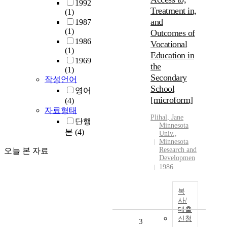
1992
Treatment in,
(1)
and
1987
(1)
Outcomes of
1986
Vocational
(1)
Education in
1969
the
(1)
Secondary
작성언어
School
영어
[microform]
(4)
자료형태
Plihal
, Jane
단행
Minnesota
본
(4)
Univ.,
Minnesota
Research and
오늘 본 자료
Developmen
1986
복
사/
대출
신청
3