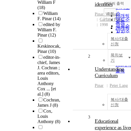
순
William F
identities
10개씩 출력
내림차
(18)
인기도
William
순
조회
Pinar
, William
10개씩
F. Pinar
(14)
Garland Publ.
연도순
출력
edited by
1998
제목순
20개씩
William F.
저자순
출력
Pinar
(12)
발행기
복사/대출
30개씩
신청
관순
Keskinocak,
출력
Pinar
(10)
50개씩
목차보
2
editor-in-
출력
기
chief, James
100개
J. Cochran ;
Understanding
출력
area editors,
Curriculum
Louis
Anthony
Pinar
Peter Lang
Cox ... [et
al.]
(8)
Cochran,
복사/대출
James J
(8)
신청
Cox,
Louis
3
Educational
Anthony
(8)
experience as live