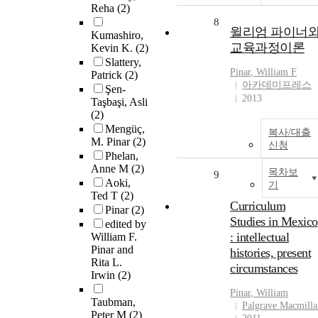
Reha
(2)
8
윌리엄 파이너
Kumashiro,
교육과정이론
Kevin K.
(2)
Slattery,
Pinar
, William F
Patrick
(2)
아카데미프레스
Şen-
2013
Taşbaşi, Asli
(2)
Mengüç,
복사/대출
M. Pinar
(2)
신청
Phelan,
Anne M
(2)
목차보
9
Aoki,
기
Ted T
(2)
Curriculum
Pinar
(2)
Studies in Mexico
edited by
: intellectual
William F.
Pinar and
histories, present
Rita L.
circumstances
Irwin
(2)
Pinar
, William
Taubman,
Palgrave Macmilla
Peter M
(2)