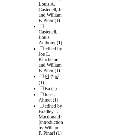
Louis A.
Castenell, Jr.
and William
F. Pinar
(1)
Castenell,
Louis
Anthony
(1)
edited by
Joe L.
Kincheloe
and William
F. Pinar
(1)
안수정
(1)
Ba
(1)
Insel,
Ahmet
(1)
edited by
Bradley J.
Macdonald ;
[introduction
by William
F. Pinar]
(1)