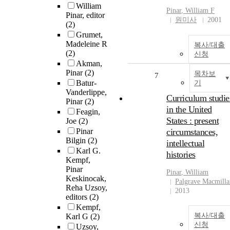
William
Pinar
, William F
Pinar, editor
원미사
2001
(2)
Grumet,
Madeleine R
복사/대출
(2)
신청
Akman,
Pinar
(2)
목차보
7
Batur-
기
Vanderlippe,
Curriculum studie
Pinar
(2)
in the United
Feagin,
States : present
Joe
(2)
Pinar
circumstances,
Bilgin
(2)
intellectual
Karl G.
histories
Kempf,
Pinar
Pinar
, William
Keskinocak,
Palgrave Macmilla
Reha Uzsoy,
2013
editors
(2)
Kempf,
복사/대출
Karl G
(2)
신청
Uzsoy,