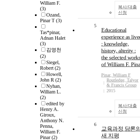
William F.
복사/대출
(3)
신청
Ozand,
Pinar T
(3)
5
Educational
Tas*pinar,
experience as live
Adnan Halet
: knowledge,
(3)
김영천
history, alterity :
(2)
the selected work
Siegel,
of William F. Pina
Robert
(2)
Howell,
Pinar
, William F
John R
(2)
Routledge, Talyor
& Francis Group
Nyhan,
2015
William L.
(2)
edited by
복사/대출
Henry A.
신청
Giroux,
Anthony N.
6
Penna,
교육과정 담론
William F.
새 지평
Pinar
(2)