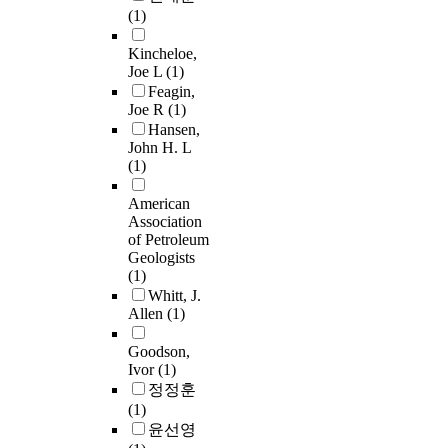
(1)
Kincheloe,
Joe L
(1)
Feagin,
Joe R
(1)
Hansen,
John H. L
(1)
American
Association
of Petroleum
Geologists
(1)
Whitt, J.
Allen
(1)
Goodson,
Ivor
(1)
정정훈
(1)
윤선영