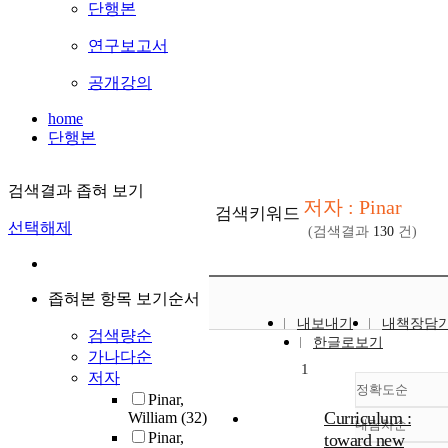
단행본
연구보고서
공개강의
home
단행본
검색결과 좁혀 보기
저자 : Pinar
검색키워드
선택해제
(검색결과
130
건)
좁혀본 항목 보기순서
내보내기
내책장담
검색량순
한글로보기
가나다순
1
저자
정확도순
Pinar,
Curriculum :
William
(32)
내림차순
정확도
Pinar,
toward new