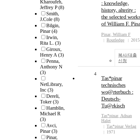
Kharoufeh,
: knowledge,
Jeffrey P
(8)
history, alterity :
Smith,
the selected work
J.Cole
(8)
of William F. Pina
Bilgin,
Pinar
(4)
Pinar
, William F
Irwin,
Routledge
2015
Rita L.
(3)
Giroux,
Henry A
(3)
복사/대출
Penna,
신청
Anthony N
(3)
4
Tas*pinar
NetLibrary,
technisches
Inc
(3)
wo@rterbuch :
Dereli,
Deutsch-
Toker
(3)
Tu@rkisch
Hamblin,
Michael R
Tas*
pinar
, Adnan
(3)
Halet
Avci,
Tas*pinar Verlag
Pinar
(3)
1971
Pinar,