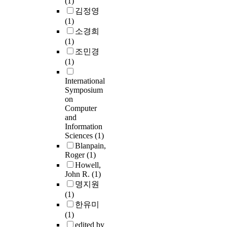
(1)
김정영
(1)
소경희
(1)
조민경
(1)
International
Symposium
on
Computer
and
Information
Sciences
(1)
Blanpain,
Roger
(1)
Howell,
John R.
(1)
명지원
(1)
한유미
(1)
edited by