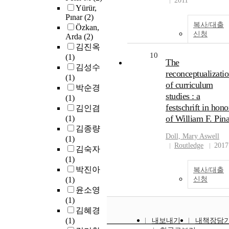
2011
Yürür,
Pınar
(2)
복사/대출
Özkan,
신청
Arda
(2)
김진옥
10
(1)
The
김성수
reconceptualizati
(1)
of curriculum
박순경
studies : a
(1)
festschrift in hono
김인겸
of William F. Pina
(1)
김종량
Doll, Mary Aswell
(1)
Routledge
2017
김숙자
(1)
박진아
복사/대출
(1)
신청
윤소영
(1)
김혜경
(1)
내보내기
내책장담