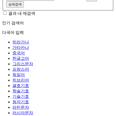
상세검색
결과 내 재검색
인기 검색어
다국어 입력
히라가나
가타카나
중국어
한글고어
그리스문자
프랑스어
독일어
히브리어
괄호기호
학술기호
기술기호
첨자기호
라틴문자
러시아문자