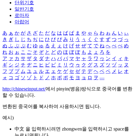
단위기호
일반기호
로마자
아랍어
あ
ぁ
か
が
さ
ざ
た
だ
な
は
ば
ぱ
ま
や
ゃ
ら
わ
ゎ
ん
い
ぃ
き
ぎ
し
じ
ち
ぢ
に
ひ
び
ぴ
み
り
う
ぅ
く
ぐ
す
ず
つ
づ
っ
ぬ
ふ
ぶ
ぷ
む
ゆ
ゅ
る
え
ぇ
け
げ
せ
ぜ
て
で
ね
へ
べ
ぺ
め
れ
お
ぉ
こ
ご
そ
ぞ
と
ど
の
ほ
ぼ
ぽ
も
よ
ょ
ろ
を
ア
ァ
カ
サ
ザ
タ
ダ
ナ
ハ
バ
パ
マ
ヤ
ャ
ラ
ワ
ヮ
ン
イ
ィ
キ
ギ
シ
ジ
チ
ヂ
ニ
ヒ
ビ
ピ
ミ
リ
ウ
ゥ
ク
グ
ス
ズ
ツ
ヅ
ッ
ヌ
フ
ブ
プ
ム
ユ
ュ
ル
エ
ェ
ケ
ゲ
セ
ゼ
テ
デ
ヘ
ベ
ペ
メ
レ
オ
ォ
コ
ゴ
ソ
ゾ
ト
ド
ノ
ホ
ボ
ポ
モ
ヨ
ョ
ロ
ヲ
―
http://chineseinput.net/
에서 pinyin(병음)방식으로 중국어를 변환
할 수 있습니다.
변환된 중국어를 복사하여 사용하시면 됩니다.
예시)
中文 을 입력하시려면
zhongwen
을 입력하시고 space를
누르시면됩니다.