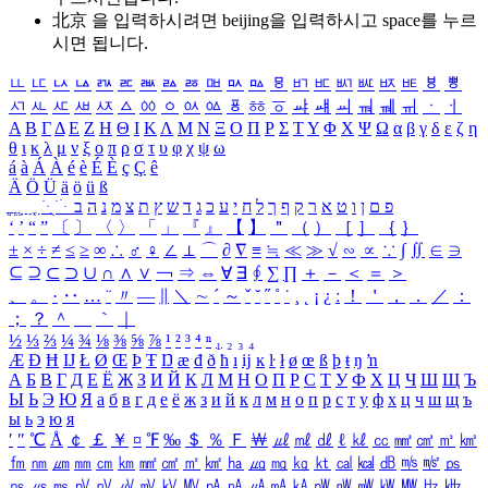
北京 을 입력하시려면
beijing
을 입력하시고 space를 누르
시면 됩니다.
ㅥ
ㅦ
ㅧ
ㅨ
ㅩ
ㅪ
ㅫ
ㅬ
ㅭ
ㅮ
ㅯ
ㅰ
ㅱ
ㅲ
ㅳ
ㅴ
ㅵ
ㅶ
ㅷ
ㅸ
ㅹ
ㅺ
ㅻ
ㅼ
ㅽ
ㅾ
ㅿ
ㆀ
ㆁ
ㆂ
ㆃ
ㆄ
ㆅ
ㆆ
ㆇ
ㆈ
ㆉ
ㆊ
ㆋ
ㆌ
ㆍ
ㆎ
Α
Β
Γ
Δ
Ε
Ζ
Η
Θ
Ι
Κ
Λ
Μ
Ν
Ξ
Ο
Π
Ρ
Σ
Τ
Υ
Φ
Χ
Ψ
Ω
α
β
γ
δ
ε
ζ
η
θ
ι
κ
λ
μ
ν
ξ
ο
π
ρ
σ
τ
υ
φ
χ
ψ
ω
á
à
Á
À
é
è
É
È
ç
Ç
ê
Ä
Ö
Ü
ä
ö
ü
ß
ְ
ֳ
ֲ
ֱ
ָ
ַ
ֵ
ֶ
ִ
ֹ
ּ
ֻ
ׂ
ׁ
ּ
ב
ה
נ
מ
צ
ת
ץ
ש
ד
ג
כ
ע
י
ח
ל
ך
ף
ק
ר
א
ט
ו
ן
ם
פ
‘
’
“
”
〔
〕
〈
〉
「
」
『
』
【
】
＂
（
）
［
］
｛
｝
±
×
÷
≠
≤
≥
∞
∴
♂
♀
∠
⊥
⌒
∂
∇
≡
≒
≪
≫
√
∽
∝
∵
∫
∬
∈
∋
⊆
⊇
⊂
⊃
∪
∩
∧
∨
￢
⇒
⇔
∀
∃
∮
∑
∏
＋
－
＜
＝
＞
、
。
·
‥
…
¨
〃
―
∥
＼
∼
´
～
ˇ
˘
˝
˚
˙
¸
˛
¡
¿
ː
！
＇
，
．
／
：
；
？
＾
＿
｀
｜
½
⅓
⅔
¼
¾
⅛
⅜
⅝
⅞
¹
²
³
⁴
ⁿ
₁
₂
₃
₄
Æ
Ð
Ħ
Ĳ
Ł
Ø
Œ
Þ
Ŧ
Ŋ
æ
đ
ð
ħ
ı
ĳ
ĸ
ŀ
ł
ø
œ
ß
þ
ŧ
ŋ
ŉ
А
Б
В
Г
Д
Е
Ё
Ж
З
И
Й
К
Л
М
Н
О
П
Р
С
Т
У
Ф
Х
Ц
Ч
Ш
Щ
Ъ
Ы
Ь
Э
Ю
Я
а
б
в
г
д
е
ё
ж
з
и
й
к
л
м
н
о
п
р
с
т
у
ф
х
ц
ч
ш
щ
ъ
ы
ь
э
ю
я
′
″
℃
Å
￠
￡
￥
¤
℉
‰
＄
％
Ｆ
￦
㎕
㎖
㎗
ℓ
㎘
㏄
㎣
㎤
㎥
㎦
㎙
㎚
㎛
㎜
㎝
㎞
㎟
㎠
㎡
㎢
㏊
㎍
㎎
㎏
㏏
㎈
㎉
㏈
㎧
㎨
㎰
㎱
㎲
㎳
㎴
㎵
㎶
㎷
㎸
㎹
㎀
㎁
㎂
㎃
㎄
㎺
㎻
㎽
㎾
㎿
㎐
㎑