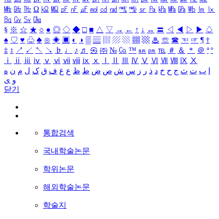
㎒
㎓
㎔
Ω
㏀
㏁
㎊
㎋
㎌
㏖
㏅
㎭
㎮
㎯
㏛
㎩
㎪
㎫
㎬
㏝
㏐
㏓
㏃
㏉
㏜
㏆
§
※
☆
★
○
●
◎
◇
◆
□
■
△
▽
→
←
↑
↓
↔
〓
◁
◀
▷
▶
♤
♠
♡
♥
♧
♣
⊙
◈
▣
◐
◑
▒
▤
▥
▨
▧
▦
▩
♨
☏
☎
☜
☞
¶
†
‡
↕
↗
↙
↖
↘
♭
♩
♪
♬
㉿
㈜
№
㏇
™
㏂
㏘
℡
＃
＆
＊
＠
ª
º
ⅰ
ⅱ
ⅲ
ⅳ
ⅴ
ⅵ
ⅶ
ⅷ
ⅸ
ⅹ
Ⅰ
Ⅱ
Ⅲ
Ⅳ
Ⅴ
Ⅵ
Ⅶ
Ⅷ
Ⅸ
Ⅹ
ا
ب
ت
ث
ج
ح
خ
د
ذ
ر
ز
س
ش
ص
ض
ط
ظ
ع
غ
ف
ق
ک
ل
م
ن
ه
و
ی
닫기
통합검색
국내학술논문
학위논문
해외학술논문
학술지