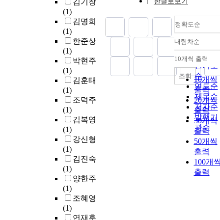
김기창
한글로보기
(1)
김명희
정확도순
(1)
한준상
내림차순
정확도
(1)
순
10개씩 출력
박현주
내림차
인기도
(1)
순
조회
10개씩
김훈태
연도순
출력
(1)
제목순
조덕주
20개씩
저자순
(1)
출력
발행기
김복영
30개씩
관순
(1)
출력
강신형
50개씩
(1)
출력
김진숙
100개
(1)
출력
양한주
(1)
조혜영
(1)
연재훈