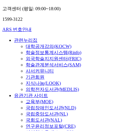
고객센터 (평일: 09:00~18:00)
1599-3122
ARS 번호안내
관련누리집
대학공개강의(KOCW)
학술정보통계시스템(Rinfo)
외국학술지지원센터(FRIC)
학술관계분석서비스(SAM)
사서커뮤니티
기관회원
지식나눔(LOOK)
의학전자도서관(MEDLIS)
유관기관 사이트
교육부(MOE)
국립장애인도서관(NLD)
국립중앙도서관(NL)
국회도서관(NAL)
연구윤리정보포털(CRE)