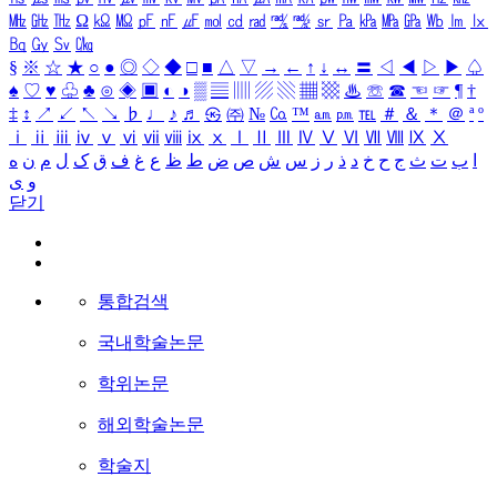
㎒
㎓
㎔
Ω
㏀
㏁
㎊
㎋
㎌
㏖
㏅
㎭
㎮
㎯
㏛
㎩
㎪
㎫
㎬
㏝
㏐
㏓
㏃
㏉
㏜
㏆
§
※
☆
★
○
●
◎
◇
◆
□
■
△
▽
→
←
↑
↓
↔
〓
◁
◀
▷
▶
♤
♠
♡
♥
♧
♣
⊙
◈
▣
◐
◑
▒
▤
▥
▨
▧
▦
▩
♨
☏
☎
☜
☞
¶
†
‡
↕
↗
↙
↖
↘
♭
♩
♪
♬
㉿
㈜
№
㏇
™
㏂
㏘
℡
＃
＆
＊
＠
ª
º
ⅰ
ⅱ
ⅲ
ⅳ
ⅴ
ⅵ
ⅶ
ⅷ
ⅸ
ⅹ
Ⅰ
Ⅱ
Ⅲ
Ⅳ
Ⅴ
Ⅵ
Ⅶ
Ⅷ
Ⅸ
Ⅹ
ا
ب
ت
ث
ج
ح
خ
د
ذ
ر
ز
س
ش
ص
ض
ط
ظ
ع
غ
ف
ق
ک
ل
م
ن
ه
و
ی
닫기
통합검색
국내학술논문
학위논문
해외학술논문
학술지