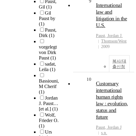
9
Paust,
International
Gil
(1)
law and
Gil
litigation in the
Paust by
(1)
U.S.
Paust,
Dirk
(1)
Paust
, Jordan J.
Thomson/West
vorgelegt
2009
von Dirk
Paust
(1)
복사/대
sadat,
출신청
Leila
(1)
10
Bassiouni,
Customary
M Cherif
international
(1)
human rights
Jordan
law : evolution,
J. Paust…
[et al.]
(1)
status and
Wolf,
future
Frieder O.
(1)
Paust
, Jordan J
Urs
s.n.