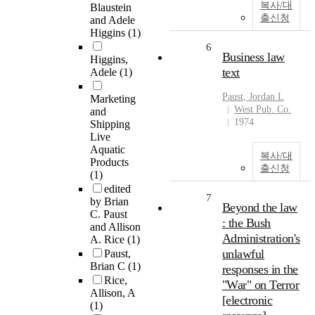
복사/대
Blaustein
출신청
and Adele
Higgins
(1)
6
Business law
Higgins,
text
Adele
(1)
Paust
, Jordan L
Marketing
West Pub. Co.
and
1974
Shipping
Live
Aquatic
복사/대
Products
출신청
(1)
edited
7
by Brian
Beyond the law
C. Paust
: the Bush
and Allison
Administration's
A. Rice
(1)
unlawful
Paust,
Brian C
(1)
responses in the
Rice,
"War" on Terror
Allison, A
[electronic
(1)