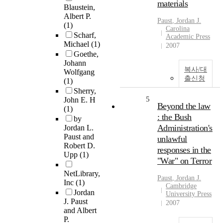
materials
Blaustein,
Albert P.
Paust
, Jordan J.
(1)
Carolina
Scharf,
Academic Press
Michael
(1)
2007
Goethe,
Johann
복사/대
Wolfgang
출신청
(1)
Sherry,
5
John E. H
Beyond the law
(1)
: the Bush
by
Administration's
Jordan L.
Paust and
unlawful
Robert D.
responses in the
Upp
(1)
"War" on Terror
NetLibrary,
Paust
, Jordan J.
Inc
(1)
Cambridge
Jordan
University Press
J. Paust
2007
and Albert
P.