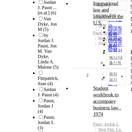
Jordan
International
내림차순
정확도
J. Paust ...
law and
[et al.]
(6)
순
litigation in the
10개씩 출력
내림차순
Van
인기도
U.S.
Dyke, Jon
순
조회
10개씩
M
(5)
연도순
Paust
, Jordan J.
출력
by
제목순
West Group
20개씩
Jordan J.
2000
저자순
Paust, Jon
출력
발행기
M. Van
30개씩
Dyke,
관순
복사/대
출력
Linda A.
출신청
50개씩
Malone
(5)
출력
목차
2
100개씩
Fitzpatrick,
보기
Joan
(4)
출력
Student
Jordan
workbook to
J. Paust
(4)
Paust,
accompany
Jordan J
business law .
(4)
1974
Paust,
Jordan L
Paust
, Jordan L
(3)
West Pub. Co.