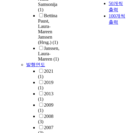
50개씩
Samsonija
(1)
출력
Bettina
100개씩
Paust,
출력
Laura-
Mareen
Janssen
(Hrsg.)
(1)
Janssen,
Laura-
Mareen
(1)
발행연도
2021
(1)
2019
(1)
2013
(1)
2009
(1)
2008
(3)
2007
(3)