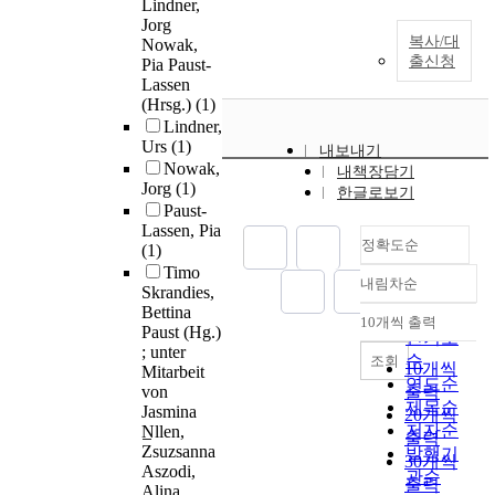
Lindner,
Jorg
복사/대
Nowak,
출신청
Pia Paust-
Lassen
(Hrsg.)
(1)
Lindner,
Urs
(1)
내보내기
Nowak,
내책장담기
Jorg
(1)
한글로보기
Paust-
Lassen, Pia
정확도순
(1)
Timo
내림차순
정확도
Skrandies,
Bettina
순
10개씩 출력
내림차순
Paust (Hg.)
인기도
; unter
순
조회
10개씩
Mitarbeit
연도순
von
출력
제목순
Jasmina
20개씩
저자순
N̲llen,
출력
Zsuzsanna
발행기
30개씩
Aszodi,
관순
출력
Alina