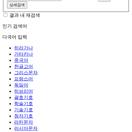
상세검색
결과 내 재검색
인기 검색어
다국어 입력
히라가나
가타카나
중국어
한글고어
그리스문자
프랑스어
독일어
히브리어
괄호기호
학술기호
기술기호
첨자기호
라틴문자
러시아문자