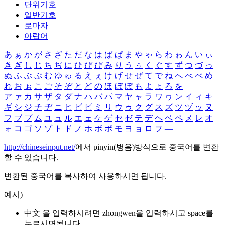
단위기호
일반기호
로마자
아랍어
あ
ぁ
か
が
さ
ざ
た
だ
な
は
ば
ぱ
ま
や
ゃ
ら
わ
ゎ
ん
い
ぃ
き
ぎ
し
じ
ち
ぢ
に
ひ
び
ぴ
み
り
う
ぅ
く
ぐ
す
ず
つ
づ
っ
ぬ
ふ
ぶ
ぷ
む
ゆ
ゅ
る
え
ぇ
け
げ
せ
ぜ
て
で
ね
へ
べ
ぺ
め
れ
お
ぉ
こ
ご
そ
ぞ
と
ど
の
ほ
ぼ
ぽ
も
よ
ょ
ろ
を
ア
ァ
カ
サ
ザ
タ
ダ
ナ
ハ
バ
パ
マ
ヤ
ャ
ラ
ワ
ヮ
ン
イ
ィ
キ
ギ
シ
ジ
チ
ヂ
ニ
ヒ
ビ
ピ
ミ
リ
ウ
ゥ
ク
グ
ス
ズ
ツ
ヅ
ッ
ヌ
フ
ブ
プ
ム
ユ
ュ
ル
エ
ェ
ケ
ゲ
セ
ゼ
テ
デ
ヘ
ベ
ペ
メ
レ
オ
ォ
コ
ゴ
ソ
ゾ
ト
ド
ノ
ホ
ボ
ポ
モ
ヨ
ョ
ロ
ヲ
―
http://chineseinput.net/
에서 pinyin(병음)방식으로 중국어를 변환
할 수 있습니다.
변환된 중국어를 복사하여 사용하시면 됩니다.
예시)
中文 을 입력하시려면
zhongwen
을 입력하시고 space를
누르시면됩니다.