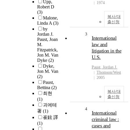
Upp,
1974
Robert D
(3)
복사/대
Malone,
출신청
Linda A
(3)
by
Jordan J.
3
International
Paust, Joan
law and
M.
Fitzpatrick,
litigation in the
Jon M. Van
U.S.
Dyke
(2)
Dyke,
Paust
, Jordan J.
Jon M. Van
Thomson/West
(2)
2005
Paust,
Bettina
(2)
복사/대
최현
출신청
(1)
괴에테
4
著
(1)
International
崔鉉 譯
criminal law :
(1)
cases and