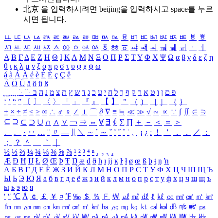
北京 을 입력하시려면
beijing
을 입력하시고 space를 누르
시면 됩니다.
ㅥ
ㅦ
ㅧ
ㅨ
ㅩ
ㅪ
ㅫ
ㅬ
ㅭ
ㅮ
ㅯ
ㅰ
ㅱ
ㅲ
ㅳ
ㅴ
ㅵ
ㅶ
ㅷ
ㅸ
ㅹ
ㅺ
ㅻ
ㅼ
ㅽ
ㅾ
ㅿ
ㆀ
ㆁ
ㆂ
ㆃ
ㆄ
ㆅ
ㆆ
ㆇ
ㆈ
ㆉ
ㆊ
ㆋ
ㆌ
ㆍ
ㆎ
Α
Β
Γ
Δ
Ε
Ζ
Η
Θ
Ι
Κ
Λ
Μ
Ν
Ξ
Ο
Π
Ρ
Σ
Τ
Υ
Φ
Χ
Ψ
Ω
α
β
γ
δ
ε
ζ
η
θ
ι
κ
λ
μ
ν
ξ
ο
π
ρ
σ
τ
υ
φ
χ
ψ
ω
á
à
Á
À
é
è
É
È
ç
Ç
ê
Ä
Ö
Ü
ä
ö
ü
ß
ְ
ֳ
ֲ
ֱ
ָ
ַ
ֵ
ֶ
ִ
ֹ
ּ
ֻ
ׂ
ׁ
ּ
ב
ה
נ
מ
צ
ת
ץ
ש
ד
ג
כ
ע
י
ח
ל
ך
ף
ק
ר
א
ט
ו
ן
ם
פ
‘
’
“
”
〔
〕
〈
〉
「
」
『
』
【
】
＂
（
）
［
］
｛
｝
±
×
÷
≠
≤
≥
∞
∴
♂
♀
∠
⊥
⌒
∂
∇
≡
≒
≪
≫
√
∽
∝
∵
∫
∬
∈
∋
⊆
⊇
⊂
⊃
∪
∩
∧
∨
￢
⇒
⇔
∀
∃
∮
∑
∏
＋
－
＜
＝
＞
、
。
·
‥
…
¨
〃
―
∥
＼
∼
´
～
ˇ
˘
˝
˚
˙
¸
˛
¡
¿
ː
！
＇
，
．
／
：
；
？
＾
＿
｀
｜
½
⅓
⅔
¼
¾
⅛
⅜
⅝
⅞
¹
²
³
⁴
ⁿ
₁
₂
₃
₄
Æ
Ð
Ħ
Ĳ
Ł
Ø
Œ
Þ
Ŧ
Ŋ
æ
đ
ð
ħ
ı
ĳ
ĸ
ŀ
ł
ø
œ
ß
þ
ŧ
ŋ
ŉ
А
Б
В
Г
Д
Е
Ё
Ж
З
И
Й
К
Л
М
Н
О
П
Р
С
Т
У
Ф
Х
Ц
Ч
Ш
Щ
Ъ
Ы
Ь
Э
Ю
Я
а
б
в
г
д
е
ё
ж
з
и
й
к
л
м
н
о
п
р
с
т
у
ф
х
ц
ч
ш
щ
ъ
ы
ь
э
ю
я
′
″
℃
Å
￠
￡
￥
¤
℉
‰
＄
％
Ｆ
￦
㎕
㎖
㎗
ℓ
㎘
㏄
㎣
㎤
㎥
㎦
㎙
㎚
㎛
㎜
㎝
㎞
㎟
㎠
㎡
㎢
㏊
㎍
㎎
㎏
㏏
㎈
㎉
㏈
㎧
㎨
㎰
㎱
㎲
㎳
㎴
㎵
㎶
㎷
㎸
㎹
㎀
㎁
㎂
㎃
㎄
㎺
㎻
㎽
㎾
㎿
㎐
㎑