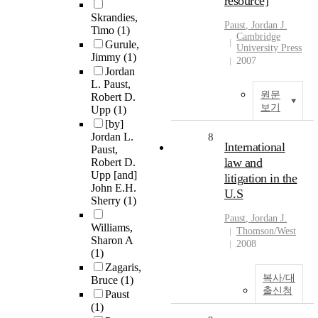
resource]
Skrandies,
Paust
, Jordan J.
Timo
(1)
Cambridge
Gurule,
University Press
Jimmy
(1)
2007
Jordan
L. Paust,
원문
Robert D.
보기
Upp
(1)
[by]
Jordan L.
8
International
Paust,
law and
Robert D.
Upp [and]
litigation in the
John E.H.
U.S
Sherry
(1)
Paust
, Jordan J.
Williams,
Thomson/West
Sharon A
2008
(1)
Zagaris,
복사/대
Bruce
(1)
출신청
Paust
(1)