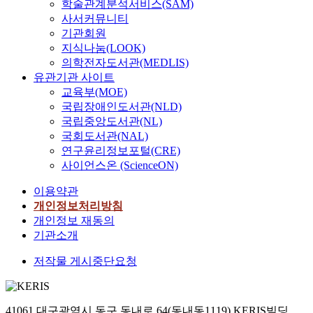
학술관계분석서비스(SAM)
사서커뮤니티
기관회원
지식나눔(LOOK)
의학전자도서관(MEDLIS)
유관기관 사이트
교육부(MOE)
국립장애인도서관(NLD)
국립중앙도서관(NL)
국회도서관(NAL)
연구윤리정보포털(CRE)
사이언스온 (ScienceON)
이용약관
개인정보처리방침
개인정보 재동의
기관소개
저작물 게시중단요청
41061 대구광역시 동구 동내로 64(동내동1119) KERIS빌딩