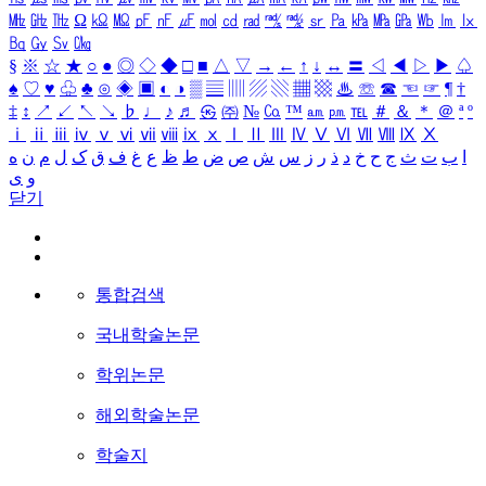
㎒
㎓
㎔
Ω
㏀
㏁
㎊
㎋
㎌
㏖
㏅
㎭
㎮
㎯
㏛
㎩
㎪
㎫
㎬
㏝
㏐
㏓
㏃
㏉
㏜
㏆
§
※
☆
★
○
●
◎
◇
◆
□
■
△
▽
→
←
↑
↓
↔
〓
◁
◀
▷
▶
♤
♠
♡
♥
♧
♣
⊙
◈
▣
◐
◑
▒
▤
▥
▨
▧
▦
▩
♨
☏
☎
☜
☞
¶
†
‡
↕
↗
↙
↖
↘
♭
♩
♪
♬
㉿
㈜
№
㏇
™
㏂
㏘
℡
＃
＆
＊
＠
ª
º
ⅰ
ⅱ
ⅲ
ⅳ
ⅴ
ⅵ
ⅶ
ⅷ
ⅸ
ⅹ
Ⅰ
Ⅱ
Ⅲ
Ⅳ
Ⅴ
Ⅵ
Ⅶ
Ⅷ
Ⅸ
Ⅹ
ا
ب
ت
ث
ج
ح
خ
د
ذ
ر
ز
س
ش
ص
ض
ط
ظ
ع
غ
ف
ق
ک
ل
م
ن
ه
و
ی
닫기
통합검색
국내학술논문
학위논문
해외학술논문
학술지