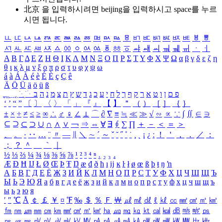
北京 을 입력하시려면
beijing
을 입력하시고 space를 누르
시면 됩니다.
ㅥ
ㅦ
ㅧ
ㅨ
ㅩ
ㅪ
ㅫ
ㅬ
ㅭ
ㅮ
ㅯ
ㅰ
ㅱ
ㅲ
ㅳ
ㅴ
ㅵ
ㅶ
ㅷ
ㅸ
ㅹ
ㅺ
ㅻ
ㅼ
ㅽ
ㅾ
ㅿ
ㆀ
ㆁ
ㆂ
ㆃ
ㆄ
ㆅ
ㆆ
ㆇ
ㆈ
ㆉ
ㆊ
ㆋ
ㆌ
ㆍ
ㆎ
Α
Β
Γ
Δ
Ε
Ζ
Η
Θ
Ι
Κ
Λ
Μ
Ν
Ξ
Ο
Π
Ρ
Σ
Τ
Υ
Φ
Χ
Ψ
Ω
α
β
γ
δ
ε
ζ
η
θ
ι
κ
λ
μ
ν
ξ
ο
π
ρ
σ
τ
υ
φ
χ
ψ
ω
á
à
Á
À
é
è
É
È
ç
Ç
ê
Ä
Ö
Ü
ä
ö
ü
ß
ְ
ֳ
ֲ
ֱ
ָ
ַ
ֵ
ֶ
ִ
ֹ
ּ
ֻ
ׂ
ׁ
ּ
ב
ה
נ
מ
צ
ת
ץ
ש
ד
ג
כ
ע
י
ח
ל
ך
ף
ק
ר
א
ט
ו
ן
ם
פ
‘
’
“
”
〔
〕
〈
〉
「
」
『
』
【
】
＂
（
）
［
］
｛
｝
±
×
÷
≠
≤
≥
∞
∴
♂
♀
∠
⊥
⌒
∂
∇
≡
≒
≪
≫
√
∽
∝
∵
∫
∬
∈
∋
⊆
⊇
⊂
⊃
∪
∩
∧
∨
￢
⇒
⇔
∀
∃
∮
∑
∏
＋
－
＜
＝
＞
、
。
·
‥
…
¨
〃
―
∥
＼
∼
´
～
ˇ
˘
˝
˚
˙
¸
˛
¡
¿
ː
！
＇
，
．
／
：
；
？
＾
＿
｀
｜
½
⅓
⅔
¼
¾
⅛
⅜
⅝
⅞
¹
²
³
⁴
ⁿ
₁
₂
₃
₄
Æ
Ð
Ħ
Ĳ
Ł
Ø
Œ
Þ
Ŧ
Ŋ
æ
đ
ð
ħ
ı
ĳ
ĸ
ŀ
ł
ø
œ
ß
þ
ŧ
ŋ
ŉ
А
Б
В
Г
Д
Е
Ё
Ж
З
И
Й
К
Л
М
Н
О
П
Р
С
Т
У
Ф
Х
Ц
Ч
Ш
Щ
Ъ
Ы
Ь
Э
Ю
Я
а
б
в
г
д
е
ё
ж
з
и
й
к
л
м
н
о
п
р
с
т
у
ф
х
ц
ч
ш
щ
ъ
ы
ь
э
ю
я
′
″
℃
Å
￠
￡
￥
¤
℉
‰
＄
％
Ｆ
￦
㎕
㎖
㎗
ℓ
㎘
㏄
㎣
㎤
㎥
㎦
㎙
㎚
㎛
㎜
㎝
㎞
㎟
㎠
㎡
㎢
㏊
㎍
㎎
㎏
㏏
㎈
㎉
㏈
㎧
㎨
㎰
㎱
㎲
㎳
㎴
㎵
㎶
㎷
㎸
㎹
㎀
㎁
㎂
㎃
㎄
㎺
㎻
㎽
㎾
㎿
㎐
㎑