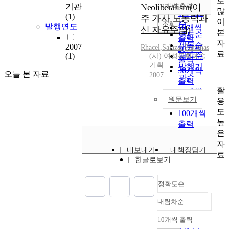
로
순
기관
Neoliberalism(이
10개씩 출력
내림차순
많
인기도
(1)
주 가사 노동력과
이
순
조회
발행연도
10개씩
신 자유주의)
본
연도순
출력
자
제목순
2007
Rhacel
,
Salazar
,
Parreñas
20개씩
료
(1)
저자순
(사) 여성문화예술
출력
기획
발행기
30개씩
오늘 본 자료
2007
관순
출력
활
50개씩
원문보기
용
출력
도
100개씩
높
출력
은
자
내보내기
내책장담기
료
한글로보기
정확도순
내림차순
정확도
순
10개씩 출력
내림차순
인기도