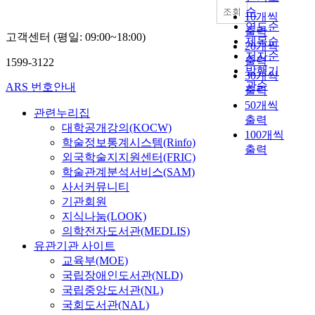
순
조회
10개씩
연도순
출력
고객센터 (평일: 09:00~18:00)
제목순
20개씩
저자순
출력
1599-3122
발행기
30개씩
관순
ARS 번호안내
출력
50개씩
관련누리집
출력
대학공개강의(KOCW)
100개씩
학술정보통계시스템(Rinfo)
출력
외국학술지지원센터(FRIC)
학술관계분석서비스(SAM)
사서커뮤니티
기관회원
지식나눔(LOOK)
의학전자도서관(MEDLIS)
유관기관 사이트
교육부(MOE)
국립장애인도서관(NLD)
국립중앙도서관(NL)
국회도서관(NAL)