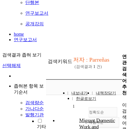
단행본
연구보고서
공개강의
home
연구보고서
검색결과 좁혀 보기
연
저자 : Parreñas
검색키워드
관
선택해제
(검색결과
1
건)
검
색
어
좁혀본 항목 보
추
기순서
천
내보내기
내책장담기
한글로보기
검색량순
이
1
가나다순
검
정확도순
발행기관
색
Migrant Domestic
내림차순
어
정확도
Work and
기타