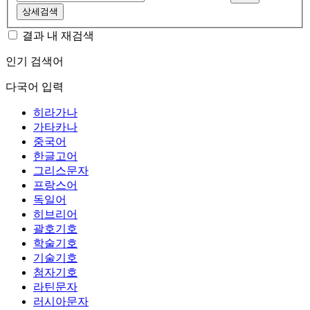
상세검색
결과 내 재검색
인기 검색어
다국어 입력
히라가나
가타카나
중국어
한글고어
그리스문자
프랑스어
독일어
히브리어
괄호기호
학술기호
기술기호
첨자기호
라틴문자
러시아문자