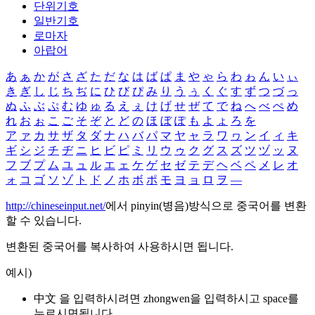
단위기호
일반기호
로마자
아랍어
あ
ぁ
か
が
さ
ざ
た
だ
な
は
ば
ぱ
ま
や
ゃ
ら
わ
ゎ
ん
い
ぃ
き
ぎ
し
じ
ち
ぢ
に
ひ
び
ぴ
み
り
う
ぅ
く
ぐ
す
ず
つ
づ
っ
ぬ
ふ
ぶ
ぷ
む
ゆ
ゅ
る
え
ぇ
け
げ
せ
ぜ
て
で
ね
へ
べ
ぺ
め
れ
お
ぉ
こ
ご
そ
ぞ
と
ど
の
ほ
ぼ
ぽ
も
よ
ょ
ろ
を
ア
ァ
カ
サ
ザ
タ
ダ
ナ
ハ
バ
パ
マ
ヤ
ャ
ラ
ワ
ヮ
ン
イ
ィ
キ
ギ
シ
ジ
チ
ヂ
ニ
ヒ
ビ
ピ
ミ
リ
ウ
ゥ
ク
グ
ス
ズ
ツ
ヅ
ッ
ヌ
フ
ブ
プ
ム
ユ
ュ
ル
エ
ェ
ケ
ゲ
セ
ゼ
テ
デ
ヘ
ベ
ペ
メ
レ
オ
ォ
コ
ゴ
ソ
ゾ
ト
ド
ノ
ホ
ボ
ポ
モ
ヨ
ョ
ロ
ヲ
―
http://chineseinput.net/
에서 pinyin(병음)방식으로 중국어를 변환
할 수 있습니다.
변환된 중국어를 복사하여 사용하시면 됩니다.
예시)
中文 을 입력하시려면
zhongwen
을 입력하시고 space를
누르시면됩니다.