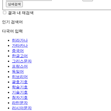
상세검색
결과 내 재검색
인기 검색어
다국어 입력
히라가나
가타카나
중국어
한글고어
그리스문자
프랑스어
독일어
히브리어
괄호기호
학술기호
기술기호
첨자기호
라틴문자
러시아문자