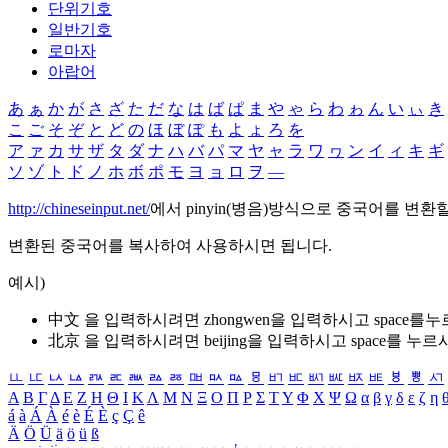
단위기호
일반기호
로마자
아랍어
あ
ぁ
か
が
さ
ざ
た
だ
な
は
ば
ぱ
ま
や
ゃ
ら
わ
ゎ
ん
い
ぃ
き
こ
ご
そ
ぞ
と
ど
の
ほ
ぼ
ぽ
も
よ
ょ
ろ
を
ア
ァ
カ
サ
ザ
タ
ダ
ナ
ハ
バ
パ
マ
ヤ
ャ
ラ
ワ
ヮ
ン
イ
ィ
キ
ギ
ソ
ゾ
ト
ド
ノ
ホ
ボ
ポ
モ
ヨ
ョ
ロ
ヲ
―
http://chineseinput.net/
에서 pinyin(병음)방식으로 중국어를 변환
변환된 중국어를 복사하여 사용하시면 됩니다.
예시)
中文 을 입력하시려면
zhongwen
을 입력하시고 space를
北京 을 입력하시려면
beijing
을 입력하시고 space를 누르
ㅥ
ㅦ
ㅧ
ㅨ
ㅩ
ㅪ
ㅫ
ㅬ
ㅭ
ㅮ
ㅯ
ㅰ
ㅱ
ㅲ
ㅳ
ㅴ
ㅵ
ㅶ
ㅷ
ㅸ
ㅹ
ㅺ
Α
Β
Γ
Δ
Ε
Ζ
Η
Θ
Ι
Κ
Λ
Μ
Ν
Ξ
Ο
Π
Ρ
Σ
Τ
Υ
Φ
Χ
Ψ
Ω
α
β
γ
δ
ε
ζ
η
á
à
Á
À
é
è
É
È
ç
Ç
ê
Ä
Ö
Ü
ä
ö
ü
ß