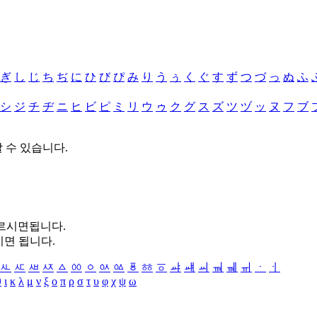
ぎ
し
じ
ち
ぢ
に
ひ
び
ぴ
み
り
う
ぅ
く
ぐ
す
ず
つ
づ
っ
ぬ
ふ
シ
ジ
チ
ヂ
ニ
ヒ
ビ
ピ
ミ
リ
ウ
ゥ
ク
グ
ス
ズ
ツ
ヅ
ッ
ヌ
フ
ブ
할 수 있습니다.
누르시면됩니다.
시면 됩니다.
ㅻ
ㅼ
ㅽ
ㅾ
ㅿ
ㆀ
ㆁ
ㆂ
ㆃ
ㆄ
ㆅ
ㆆ
ㆇ
ㆈ
ㆉ
ㆊ
ㆋ
ㆌ
ㆍ
ㆎ
θ
ι
κ
λ
μ
ν
ξ
ο
π
ρ
σ
τ
υ
φ
χ
ψ
ω