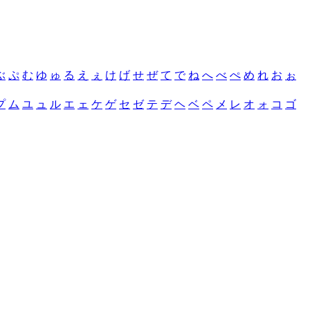
ぶ
ぷ
む
ゆ
ゅ
る
え
ぇ
け
げ
せ
ぜ
て
で
ね
へ
べ
ぺ
め
れ
お
ぉ
プ
ム
ユ
ュ
ル
エ
ェ
ケ
ゲ
セ
ゼ
テ
デ
ヘ
ベ
ペ
メ
レ
オ
ォ
コ
ゴ