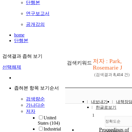
단행본
연구보고서
공개강의
home
단행본
검색결과 좁혀 보기
저자 : Park,
검색키워드
Rosemarie J
선택해제
(검색결과
8,414
건)
좁혀본 항목 보기순서
검색량순
내보내기
내책장
가나다순
한글로보기
저자
1
United
정확도순
States
(104)
Industrial
Proceedings of
내림차순