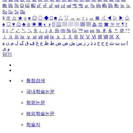
㎒
㎓
㎔
Ω
㏀
㏁
㎊
㎋
㎌
㏖
㏅
㎭
㎮
㎯
㏛
㎩
㎪
㎫
㎬
㏝
㏐
㏓
㏃
㏉
㏜
㏆
§
※
☆
★
○
●
◎
◇
◆
□
■
△
▽
→
←
↑
↓
↔
〓
◁
◀
▷
▶
♤
♠
♡
♥
♧
♣
⊙
◈
▣
◐
◑
▒
▤
▥
▨
▧
▦
▩
♨
☏
☎
☜
☞
¶
†
‡
↕
↗
↙
↖
↘
♭
♩
♪
♬
㉿
㈜
№
㏇
™
㏂
㏘
℡
＃
＆
＊
＠
ª
º
ⅰ
ⅱ
ⅲ
ⅳ
ⅴ
ⅵ
ⅶ
ⅷ
ⅸ
ⅹ
Ⅰ
Ⅱ
Ⅲ
Ⅳ
Ⅴ
Ⅵ
Ⅶ
Ⅷ
Ⅸ
Ⅹ
ا
ب
ت
ث
ج
ح
خ
د
ذ
ر
ز
س
ش
ص
ض
ط
ظ
ع
غ
ف
ق
ک
ل
م
ن
ه
و
ی
닫기
통합검색
국내학술논문
학위논문
해외학술논문
학술지