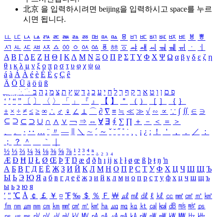
北京 을 입력하시려면
beijing
을 입력하시고 space를 누르
시면 됩니다.
ㅥ
ㅦ
ㅧ
ㅨ
ㅩ
ㅪ
ㅫ
ㅬ
ㅭ
ㅮ
ㅯ
ㅰ
ㅱ
ㅲ
ㅳ
ㅴ
ㅵ
ㅶ
ㅷ
ㅸ
ㅹ
ㅺ
ㅻ
ㅼ
ㅽ
ㅾ
ㅿ
ㆀ
ㆁ
ㆂ
ㆃ
ㆄ
ㆅ
ㆆ
ㆇ
ㆈ
ㆉ
ㆊ
ㆋ
ㆌ
ㆍ
ㆎ
Α
Β
Γ
Δ
Ε
Ζ
Η
Θ
Ι
Κ
Λ
Μ
Ν
Ξ
Ο
Π
Ρ
Σ
Τ
Υ
Φ
Χ
Ψ
Ω
α
β
γ
δ
ε
ζ
η
θ
ι
κ
λ
μ
ν
ξ
ο
π
ρ
σ
τ
υ
φ
χ
ψ
ω
á
à
Á
À
é
è
É
È
ç
Ç
ê
Ä
Ö
Ü
ä
ö
ü
ß
ְ
ֳ
ֲ
ֱ
ָ
ַ
ֵ
ֶ
ִ
ֹ
ּ
ֻ
ׂ
ׁ
ּ
ב
ה
נ
מ
צ
ת
ץ
ש
ד
ג
כ
ע
י
ח
ל
ך
ף
ק
ר
א
ט
ו
ן
ם
פ
‘
’
“
”
〔
〕
〈
〉
「
」
『
』
【
】
＂
（
）
［
］
｛
｝
±
×
÷
≠
≤
≥
∞
∴
♂
♀
∠
⊥
⌒
∂
∇
≡
≒
≪
≫
√
∽
∝
∵
∫
∬
∈
∋
⊆
⊇
⊂
⊃
∪
∩
∧
∨
￢
⇒
⇔
∀
∃
∮
∑
∏
＋
－
＜
＝
＞
、
。
·
‥
…
¨
〃
―
∥
＼
∼
´
～
ˇ
˘
˝
˚
˙
¸
˛
¡
¿
ː
！
＇
，
．
／
：
；
？
＾
＿
｀
｜
½
⅓
⅔
¼
¾
⅛
⅜
⅝
⅞
¹
²
³
⁴
ⁿ
₁
₂
₃
₄
Æ
Ð
Ħ
Ĳ
Ł
Ø
Œ
Þ
Ŧ
Ŋ
æ
đ
ð
ħ
ı
ĳ
ĸ
ŀ
ł
ø
œ
ß
þ
ŧ
ŋ
ŉ
А
Б
В
Г
Д
Е
Ё
Ж
З
И
Й
К
Л
М
Н
О
П
Р
С
Т
У
Ф
Х
Ц
Ч
Ш
Щ
Ъ
Ы
Ь
Э
Ю
Я
а
б
в
г
д
е
ё
ж
з
и
й
к
л
м
н
о
п
р
с
т
у
ф
х
ц
ч
ш
щ
ъ
ы
ь
э
ю
я
′
″
℃
Å
￠
￡
￥
¤
℉
‰
＄
％
Ｆ
￦
㎕
㎖
㎗
ℓ
㎘
㏄
㎣
㎤
㎥
㎦
㎙
㎚
㎛
㎜
㎝
㎞
㎟
㎠
㎡
㎢
㏊
㎍
㎎
㎏
㏏
㎈
㎉
㏈
㎧
㎨
㎰
㎱
㎲
㎳
㎴
㎵
㎶
㎷
㎸
㎹
㎀
㎁
㎂
㎃
㎄
㎺
㎻
㎽
㎾
㎿
㎐
㎑