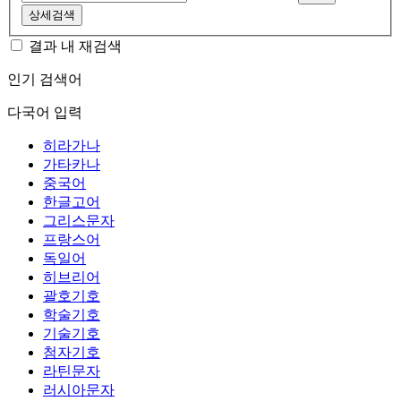
상세검색
결과 내 재검색
인기 검색어
다국어 입력
히라가나
가타카나
중국어
한글고어
그리스문자
프랑스어
독일어
히브리어
괄호기호
학술기호
기술기호
첨자기호
라틴문자
러시아문자