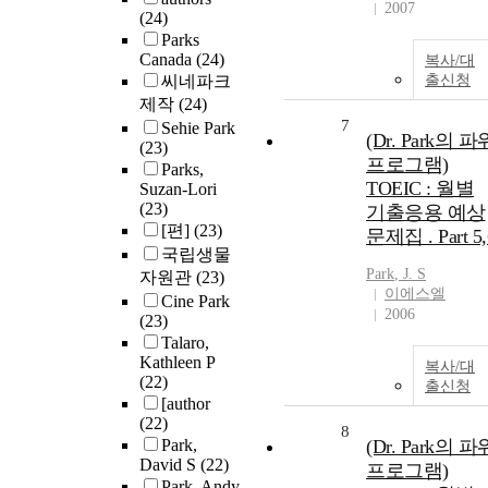
2007
(24)
Parks
Canada
(24)
복사/대
씨네파크
출신청
제작
(24)
7
Sehie Park
(Dr. Park의 파
(23)
프로그램)
Parks,
TOEIC : 월별
Suzan-Lori
(23)
기출응용 예상
[편]
(23)
문제집 . Part 5,
국립생물
Park
, J. S
자원관
(23)
이에스엘
Cine Park
2006
(23)
Talaro,
Kathleen P
복사/대
(22)
출신청
[author
(22)
8
Park,
(Dr. Park의 파
David S
(22)
프로그램)
Park, Andy