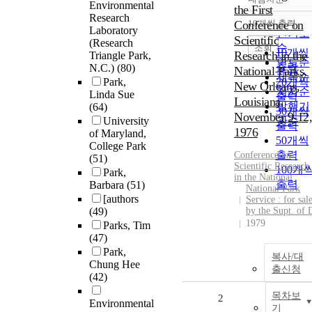
정확도
Environmental
the First
Research
순
Conference on
10개씩 출력
내림차
Laboratory
인기도
Scientific
(Research
순
조회
10개씩
Research in the
Triangle Park,
연도순
출력
N.C.)
(80)
National Parks,
제목순
Park,
20개씩
New Orleans,
저자순
Linda Sue
출력
Louisiana,
발행기
(64)
30개씩
November 9-12,
University
관순
출력
1976
of Maryland,
50개씩
College Park
출력
Conference on
(51)
Scientific Research
100개
Park,
in the National
출력
Barbara
(51)
National Park
[authors
Service : for sal
(49)
by the Supt. of 
1979
Parks, Tim
(47)
Park,
복사/대
Chung Hee
출신청
(42)
목차보
2
Environmental
기