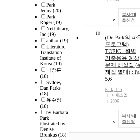
Park,
Jenny
(20)
복사/대
Park,
출신청
Roger
(19)
NetLibrary,
10
Inc
(19)
(Dr. Park의 파
author
(19)
프로그램)
Literature
TOEIC : 월별
Translation
기출응용 예상
Institute of
Korea
(19)
문제 해설집 (
박종훈
제집 별매) : Par
(18)
5,6
Sydow,
Dan Parks
Park
, J. S
(18)
이에스엘
유수정
2006
(18)
by Barbara
복사/대
Park ;
출신청
illustrated by
Denise
Brunkus
(18)