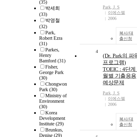
(35)
Park
, J. S
박세희
이에스엘
(33)
2006
박영철
(32)
Park,
복사/대
Robert Ezra
출신청
(31)
Parkes,
4
Henry
(Dr. Park의 파
Bamford
(31)
프로그램)
Fisher,
TOEIC : 4단계 
George Park
월별 기출응용
(30)
예상문제
Chongwon
Park
(30)
Park
, J. S
Ministry of
이에스엘
Environment
2006
(30)
Korea
Development
복사/대
Institute
(29)
출신청
Brunkus,
Denise
(29)