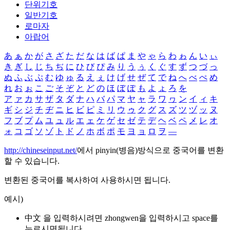
단위기호
일반기호
로마자
아랍어
あ
ぁ
か
が
さ
ざ
た
だ
な
は
ば
ぱ
ま
や
ゃ
ら
わ
ゎ
ん
い
ぃ
き
ぎ
し
じ
ち
ぢ
に
ひ
び
ぴ
み
り
う
ぅ
く
ぐ
す
ず
つ
づ
っ
ぬ
ふ
ぶ
ぷ
む
ゆ
ゅ
る
え
ぇ
け
げ
せ
ぜ
て
で
ね
へ
べ
ぺ
め
れ
お
ぉ
こ
ご
そ
ぞ
と
ど
の
ほ
ぼ
ぽ
も
よ
ょ
ろ
を
ア
ァ
カ
サ
ザ
タ
ダ
ナ
ハ
バ
パ
マ
ヤ
ャ
ラ
ワ
ヮ
ン
イ
ィ
キ
ギ
シ
ジ
チ
ヂ
ニ
ヒ
ビ
ピ
ミ
リ
ウ
ゥ
ク
グ
ス
ズ
ツ
ヅ
ッ
ヌ
フ
ブ
プ
ム
ユ
ュ
ル
エ
ェ
ケ
ゲ
セ
ゼ
テ
デ
ヘ
ベ
ペ
メ
レ
オ
ォ
コ
ゴ
ソ
ゾ
ト
ド
ノ
ホ
ボ
ポ
モ
ヨ
ョ
ロ
ヲ
―
http://chineseinput.net/
에서 pinyin(병음)방식으로 중국어를 변환
할 수 있습니다.
변환된 중국어를 복사하여 사용하시면 됩니다.
예시)
中文 을 입력하시려면
zhongwen
을 입력하시고 space를
누르시면됩니다.