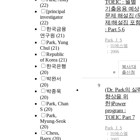
TOEIC : 월별
(22)
기출응용 예상
[principal
문제 해설집 (
investigator
제/해설집 포함
(22)
한국금융
: Part 5,6
연구원
(21)
Park
, J. S
Park, Yung
이에스엘
Chul
(21)
2006
Republic
of Korea
(21)
한국은행
복사/대
(20)
출신청
박완서
(20)
9
(Dr. Park의 실
박종욱
향상을 위
(20)
한)Power
Park, Chan
S
(20)
program :
Park,
TOEIC Part 7
Myung-Seok
(20)
Park
, J. S
Chess,
이에스엘
Barry
(20)
2005