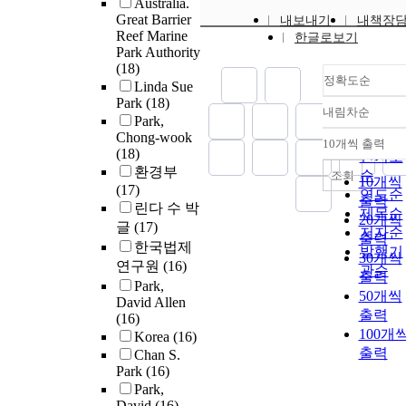
Australia.
Great Barrier
내보내기
내책장
Reef Marine
한글로보기
Park Authority
(18)
정확도순
Linda Sue
Park
(18)
내림차순
정확도
Park,
Chong-wook
순
10개씩 출력
내림차
(18)
인기도
환경부
순
조회
10개씩
(17)
연도순
출력
린다 수 박
제목순
20개씩
글
(17)
저자순
출력
한국법제
발행기
30개씩
연구원
(16)
관순
출력
Park,
50개씩
David Allen
출력
(16)
100개
Korea
(16)
출력
Chan S.
Park
(16)
Park,
David
(16)