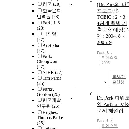
5
(Dr. Park의 파
한국
(28)
프로그램)
한국문학
번역원
(28)
TOEIC : 2ㆍ3
Park, J. S
4단계 월별 기
(28)
출응용 예상문
박재열
제 : 2004. 8 ~
(27)
2005. 9
Australia
(27)
Park
, J. S
Park,
이에스엘
Chongwon
2005
(27)
NIBR
(27)
복사/대
Tim Parks
출신청
(26)
Parks,
6
Gordon
(26)
Dr. Park 파워
한국개발
익 Part5.6 : 예
연구원
(25)
문제 해설집
Hughes,
Thomas Parke
Park
, J. S
(25)
이에스엘
authors