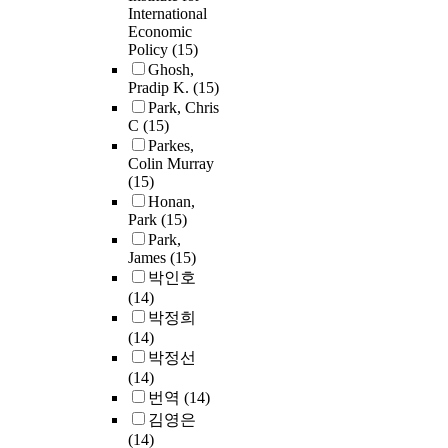
International
Economic
Policy
(15)
Ghosh,
Pradip K.
(15)
Park, Chris
C
(15)
Parkes,
Colin Murray
(15)
Honan,
Park
(15)
Park,
James
(15)
박인호
(14)
박정희
(14)
박정선
(14)
번역
(14)
김영은
(14)