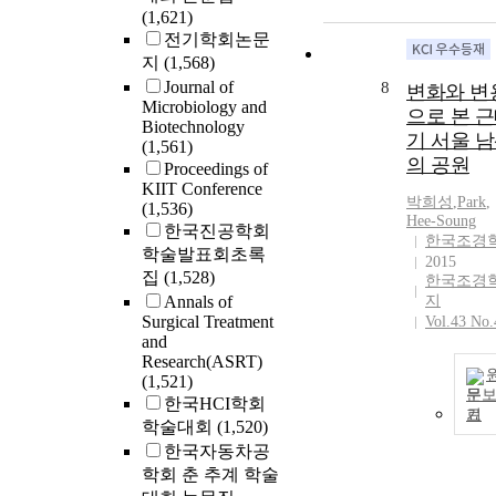
(1,621)
전기학회논문
지
(1,568)
Journal of
8
변화와 변
Microbiology and
으로 본 
Biotechnology
기 서울 
(1,561)
의 공원
Proceedings of
KIIT Conference
박희성
,
Park
,
(1,536)
Hee-Soung
한국진공학회
한국조경
학술발표회초록
2015
집
(1,528)
한국조경
Annals of
지
Surgical Treatment
Vol.43 No.
and
Research(ASRT)
(1,521)
문
한국HCI학회
기
학술대회
(1,520)
한국자동차공
학회 춘 추계 학술