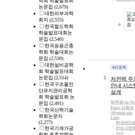
학회 학술발표회
논문집
(2,679)
대한피부과학
문
회지
(2,555)
기
한국철도학회
학술발표대회논
문집
(2,540)
한국응용곤충
학회 학술대회논
문집
(2,530)
대한설비공학
회 학술발표대회
논문집
(2,514)
5
저전력 주
한국구조물진
안내 시스
단유지관리공학
설계
회 학술발표회 논
박주용(Ju-Yo
문집
(2,491)
Park
)
,
임형규
한국산학기술
(Hyeong-giu
학회논문지
Lim)
(2,277)
한국엔터
한국기계가공
먼트산업
2011
학회 춘추계학술