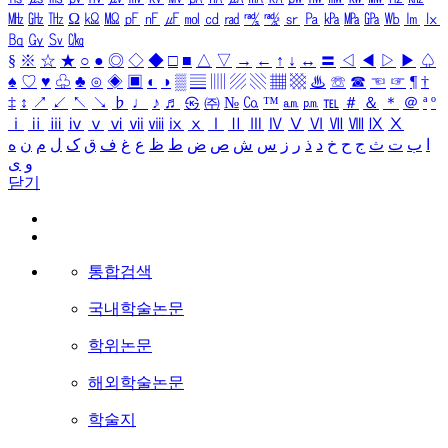
㎒
㎓
㎔
Ω
㏀
㏁
㎊
㎋
㎌
㏖
㏅
㎭
㎮
㎯
㏛
㎩
㎪
㎫
㎬
㏝
㏐
㏓
㏃
㏉
㏜
㏆
§
※
☆
★
○
●
◎
◇
◆
□
■
△
▽
→
←
↑
↓
↔
〓
◁
◀
▷
▶
♤
♠
♡
♥
♧
♣
⊙
◈
▣
◐
◑
▒
▤
▥
▨
▧
▦
▩
♨
☏
☎
☜
☞
¶
†
‡
↕
↗
↙
↖
↘
♭
♩
♪
♬
㉿
㈜
№
㏇
™
㏂
㏘
℡
＃
＆
＊
＠
ª
º
ⅰ
ⅱ
ⅲ
ⅳ
ⅴ
ⅵ
ⅶ
ⅷ
ⅸ
ⅹ
Ⅰ
Ⅱ
Ⅲ
Ⅳ
Ⅴ
Ⅵ
Ⅶ
Ⅷ
Ⅸ
Ⅹ
ا
ب
ت
ث
ج
ح
خ
د
ذ
ر
ز
س
ش
ص
ض
ط
ظ
ع
غ
ف
ق
ک
ل
م
ن
ه
و
ی
닫기
통합검색
국내학술논문
학위논문
해외학술논문
학술지