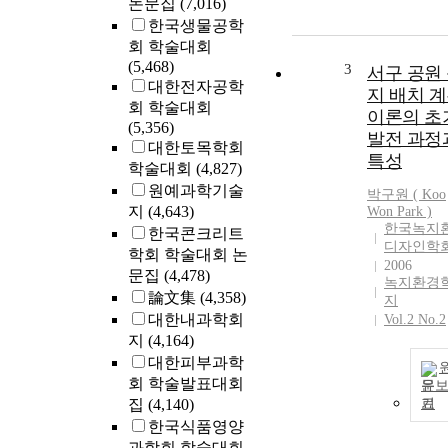
논문집
(7,016)
한국생물공학
회 학술대회
(5,468)
3
서구 공원
대한전자공학
지 배치 
회 학술대회
이론의 초
(5,356)
발전 과정
대한토목학회
특성
학술대회
(4,827)
원예과학기술
박구원 ( Koo
지
(4,643)
Won
Park
)
한국녹지
한국콘크리트
디자인학
학회 학술대회 논
2006
문집
(4,478)
녹지환경
論文集
(4,358)
지
대한내과학회
Vol.2 No.2
지
(4,164)
대한피부과학
회 학술발표대회
문
집
(4,140)
기
한국식품영양
과학회 학술대회