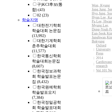
구)KCI후보(통
Won, Kyung
합)
(43)
Jong
,
Jung, Se
Hyo
,
Jung, So
02
(23)
Hyun
,
Lee, Ka
학술지명
Pa
,
Lee, Hwan
대한전기학회
Myung
,
Lee,
Dong-Youb
,
P
학술대회 논문집
Eun-Seok
,
Ki
(13,992)
Junghwan
,
Ki
대한기계학회
Bokyung
Oxford
춘추학술대회
University
(11,577)
Press
한국통신학회
2014
학술대회논문집
Cardiovasc
(8,607)
research
Vol.101 No
한국정보과학
회 학술발표논문
집
(8,432)
한국원예학회
문
기
학술발표요지
(7,384)
한국정밀공학
회 학술발표대회