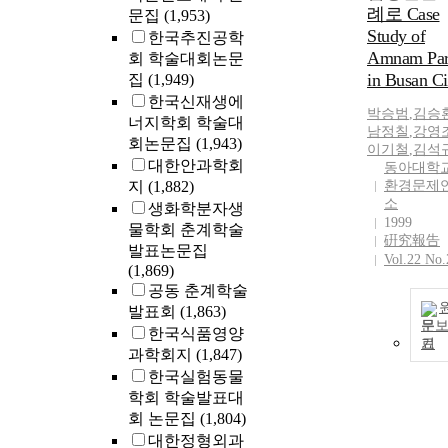
례로 Case
문집
(1,953)
Study of
한국추진공학
Amnam Pa
회 학술대회논문
in Busan Ci
집
(1,949)
한국신재생에
박승범
,
김승
너지학회 학술대
남정칠
,
강영
회논문집
(1,943)
이기철
,
김석
대한안과학회
동아대학
지
(1,882)
환경문제
소
생화학분자생
1999
물학회 춘계학술
硏究報告
발표논문집
Vol.22 No.
(1,869)
공동 춘계학술
발표회
(1,863)
문
한국식품영양
기
과학회지
(1,847)
한국실험동물
학회 학술발표대
회 논문집
(1,804)
대한정형외과