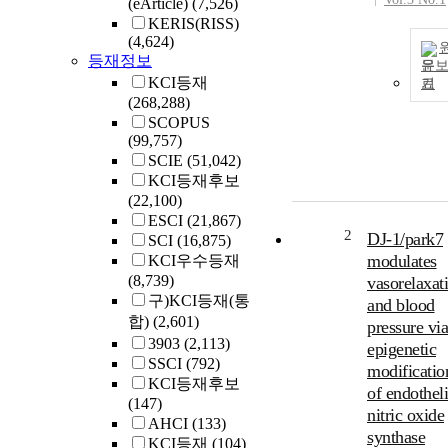
(eArticle)
(7,526)
KERIS(RISS)
(4,624)
등재정보
문
KCI등재
기
(268,288)
SCOPUS
(99,757)
SCIE
(51,042)
KCI등재후보
(22,100)
ESCI
(21,867)
2
DJ-1/park7
SCI
(16,875)
modulates
KCI우수등재
(8,739)
vasorelaxat
구)KCI등재(통
and blood
합)
(2,601)
pressure via
3903
(2,113)
epigenetic
SSCI
(792)
modificatio
KCI등재후보
of endotheli
(147)
nitric oxide
AHCI
(133)
synthase
KCI등재
(104)