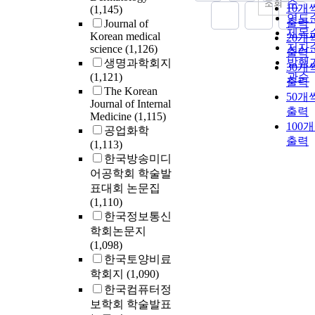
순
조회
10개
(1,145)
연도
출력
Journal of
제목
Korean medical
20개
저자
science
(1,126)
출력
발행
생명과학회지
30개
(1,121)
관순
출력
The Korean
50개
Journal of Internal
출력
Medicine
(1,115)
100
공업화학
출력
(1,113)
한국방송미디
어공학회 학술발
표대회 논문집
(1,110)
한국정보통신
학회논문지
(1,098)
한국토양비료
학회지
(1,090)
한국컴퓨터정
보학회 학술발표