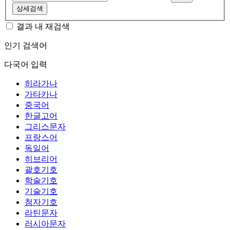
상세검색
결과 내 재검색
인기 검색어
다국어 입력
히라가나
가타카나
중국어
한글고어
그리스문자
프랑스어
독일어
히브리어
괄호기호
학술기호
기술기호
첨자기호
라틴문자
러시아문자