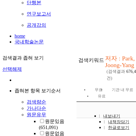
단행본
연구보고서
공개강의
home
국내학술논문
저자 : Park,
검색결과 좁혀 보기
검색키워드
Joong-Yang
선택해제
(검색결과
676,
건)
무료
기관 내 무료
좁혀본 항목 보기순서
유료
검색량순
가나다순
원문유무
내보내기
원문있음
내책장담기
(651,091)
한글로보기
원문없음