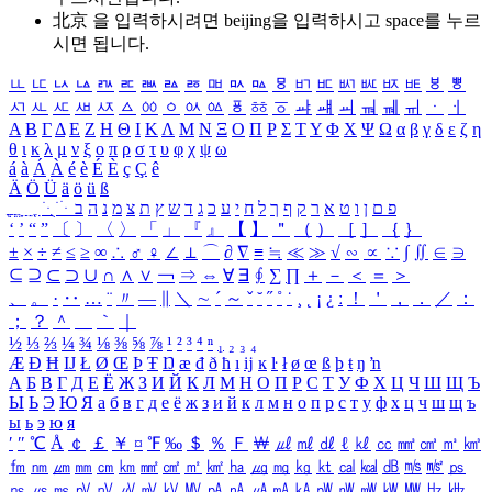
北京 을 입력하시려면
beijing
을 입력하시고 space를 누르
시면 됩니다.
ㅥ
ㅦ
ㅧ
ㅨ
ㅩ
ㅪ
ㅫ
ㅬ
ㅭ
ㅮ
ㅯ
ㅰ
ㅱ
ㅲ
ㅳ
ㅴ
ㅵ
ㅶ
ㅷ
ㅸ
ㅹ
ㅺ
ㅻ
ㅼ
ㅽ
ㅾ
ㅿ
ㆀ
ㆁ
ㆂ
ㆃ
ㆄ
ㆅ
ㆆ
ㆇ
ㆈ
ㆉ
ㆊ
ㆋ
ㆌ
ㆍ
ㆎ
Α
Β
Γ
Δ
Ε
Ζ
Η
Θ
Ι
Κ
Λ
Μ
Ν
Ξ
Ο
Π
Ρ
Σ
Τ
Υ
Φ
Χ
Ψ
Ω
α
β
γ
δ
ε
ζ
η
θ
ι
κ
λ
μ
ν
ξ
ο
π
ρ
σ
τ
υ
φ
χ
ψ
ω
á
à
Á
À
é
è
É
È
ç
Ç
ê
Ä
Ö
Ü
ä
ö
ü
ß
ְ
ֳ
ֲ
ֱ
ָ
ַ
ֵ
ֶ
ִ
ֹ
ּ
ֻ
ׂ
ׁ
ּ
ב
ה
נ
מ
צ
ת
ץ
ש
ד
ג
כ
ע
י
ח
ל
ך
ף
ק
ר
א
ט
ו
ן
ם
פ
‘
’
“
”
〔
〕
〈
〉
「
」
『
』
【
】
＂
（
）
［
］
｛
｝
±
×
÷
≠
≤
≥
∞
∴
♂
♀
∠
⊥
⌒
∂
∇
≡
≒
≪
≫
√
∽
∝
∵
∫
∬
∈
∋
⊆
⊇
⊂
⊃
∪
∩
∧
∨
￢
⇒
⇔
∀
∃
∮
∑
∏
＋
－
＜
＝
＞
、
。
·
‥
…
¨
〃
―
∥
＼
∼
´
～
ˇ
˘
˝
˚
˙
¸
˛
¡
¿
ː
！
＇
，
．
／
：
；
？
＾
＿
｀
｜
½
⅓
⅔
¼
¾
⅛
⅜
⅝
⅞
¹
²
³
⁴
ⁿ
₁
₂
₃
₄
Æ
Ð
Ħ
Ĳ
Ł
Ø
Œ
Þ
Ŧ
Ŋ
æ
đ
ð
ħ
ı
ĳ
ĸ
ŀ
ł
ø
œ
ß
þ
ŧ
ŋ
ŉ
А
Б
В
Г
Д
Е
Ё
Ж
З
И
Й
К
Л
М
Н
О
П
Р
С
Т
У
Ф
Х
Ц
Ч
Ш
Щ
Ъ
Ы
Ь
Э
Ю
Я
а
б
в
г
д
е
ё
ж
з
и
й
к
л
м
н
о
п
р
с
т
у
ф
х
ц
ч
ш
щ
ъ
ы
ь
э
ю
я
′
″
℃
Å
￠
￡
￥
¤
℉
‰
＄
％
Ｆ
￦
㎕
㎖
㎗
ℓ
㎘
㏄
㎣
㎤
㎥
㎦
㎙
㎚
㎛
㎜
㎝
㎞
㎟
㎠
㎡
㎢
㏊
㎍
㎎
㎏
㏏
㎈
㎉
㏈
㎧
㎨
㎰
㎱
㎲
㎳
㎴
㎵
㎶
㎷
㎸
㎹
㎀
㎁
㎂
㎃
㎄
㎺
㎻
㎽
㎾
㎿
㎐
㎑