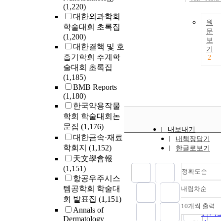
(1,220)
대한외과학회
원
학술대회 초록집
문
(1,200)
보
대한결핵 및 호
기
흡기학회 추계학
2
술대회 초록집
(1,185)
BMB Reports
(1,180)
한국약용작물
학회 학술대회논
문집
(1,176)
내보내기
대한금속·재료
내책장담기
학회지
(1,152)
한글로보기
天文學會報
(1,151)
정확도순
항공우주시스
템공학회 학술대
내림차순
정확
회 발표집
(1,151)
순
10개씩 출력
내림
Annals of
인기
Dermatology