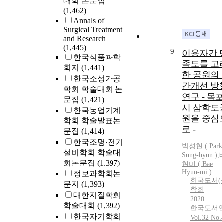
대회 논문집
(1,462)
Annals of
Surgical Treatment
and Research
(1,445)
9
이용자간 
한국식품과학
족도를 고
회지
(1,441)
한 공원의
한국소성가공
간개선 방
학회 학술대회 논
연구 - 목
문집
(1,421)
시 삼학도
한국농업기계
원을 중심
학회 학술발표논
로 -
문집
(1,414)
한국조명·전기
박성현 (
Park
설비학회 학술대
Sung-hyun )
,
회논문집
(1,397)
현미 ( Bae
Hyun-mi )
정보과학회논
한국도서(
문지
(1,393)
학회
대한지질학회
2020
학술대회
(1,392)
한국도서
한국자기학회
Vol.32 No.