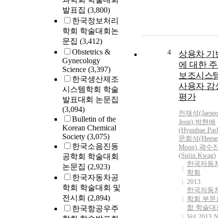
발표집
(3,800)
한국정보처리
학회 학술대회논
문집
(3,412)
Obstetrics &
4
상용차 기
Gynecology
에 대한 
Science
(3,397)
보조시스
한국생산제조
사용자 감
시스템학회 학술
평가
발표대회 논문집
(3,094)
전재석(Jaeseo
Bulletin of the
Jeon)
,
박현배
Korean Chemical
(Hyunbae
Par
Society
(3,075)
문희석(Heese
한국소음진동
Moon)
,
곽수
(Sujin Kwag)
공학회 학술대회
한국자동
논문집
(2,923)
학회
한국자동차공
2013
학회 학술대회 및
한국자동
전시회
(2,894)
학회 부문
합 학술대
한국항공우주
Vol.2013 N