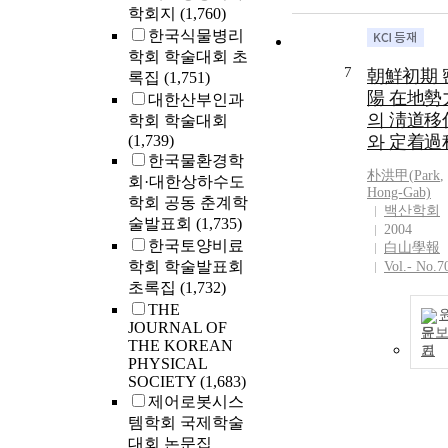
학회지
(1,760)
한국식물병리
학회 학술대회 초
7
朝鮮初期 
록집
(1,751)
陽 在地勢
대한산부인과
의 淸道移
학회 학술대회
(1,739)
와 定着過
한국물환경학
朴洪甲(
Park
,
회·대한상하수도
Hong-Gab)
학회 공동 춘계학
백산학회
술발표회
(1,735)
2004
한국토양비료
白山學報
학회 학술발표회
Vol.- No.7
초록집
(1,732)
THE
JOURNAL OF
문
THE KOREAN
기
PHYSICAL
SOCIETY
(1,683)
제어로봇시스
템학회 국제학술
대회 논문집