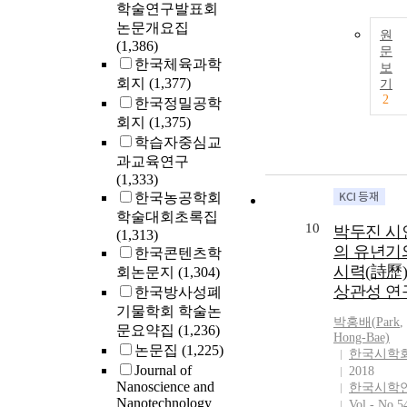
학술연구발표회
논문개요집
원
(1,386)
문
한국체육과학
보
회지
(1,377)
기
2
한국정밀공학
회지
(1,375)
학습자중심교
과교육연구
(1,333)
한국농공학회
학술대회초록집
10
박두진 시
(1,313)
의 유년기
한국콘텐츠학
시력(詩歷
회논문지
(1,304)
상관성 연
한국방사성폐
기물학회 학술논
박홍배(
Park
,
문요약집
(1,236)
Hong-Bae)
논문집
(1,225)
한국시학
Journal of
2018
Nanoscience and
한국시학
Nanotechnology
Vol.- No.5