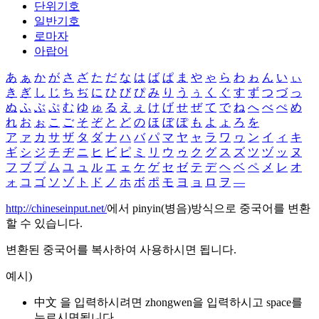
단위기호
일반기호
로마자
아랍어
あ
ぁ
か
が
さ
ざ
た
だ
な
は
ば
ぱ
ま
や
ゃ
ら
わ
ゎ
ん
い
ぃ
き
ぎ
し
じ
ち
ぢ
に
ひ
び
ぴ
み
り
う
ぅ
く
ぐ
す
ず
つ
づ
っ
ぬ
ふ
ぶ
ぷ
む
ゆ
ゅ
る
え
ぇ
け
げ
せ
ぜ
て
で
ね
へ
べ
ぺ
め
れ
お
ぉ
こ
ご
そ
ぞ
と
ど
の
ほ
ぼ
ぽ
も
よ
ょ
ろ
を
ア
ァ
カ
サ
ザ
タ
ダ
ナ
ハ
バ
パ
マ
ヤ
ャ
ラ
ワ
ヮ
ン
イ
ィ
キ
ギ
シ
ジ
チ
ヂ
ニ
ヒ
ビ
ピ
ミ
リ
ウ
ゥ
ク
グ
ス
ズ
ツ
ヅ
ッ
ヌ
フ
ブ
プ
ム
ユ
ュ
ル
エ
ェ
ケ
ゲ
セ
ゼ
テ
デ
ヘ
ベ
ペ
メ
レ
オ
ォ
コ
ゴ
ソ
ゾ
ト
ド
ノ
ホ
ボ
ポ
モ
ヨ
ョ
ロ
ヲ
―
http://chineseinput.net/
에서 pinyin(병음)방식으로 중국어를 변환
할 수 있습니다.
변환된 중국어를 복사하여 사용하시면 됩니다.
예시)
中文 을 입력하시려면
zhongwen
을 입력하시고 space를
누르시면됩니다.