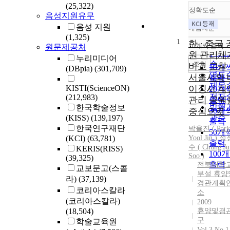
(25,322)
정확도순
음성지원유무
음성 지원
내림차순
정확
(1,325)
1
순
한 · 중국 
10개씩 출력
원문제공처
내림
인기
원 관리체
누리미디어
순
조회
비교 고찰 
10개
(DBpia)
(301,709)
연도
서울시와 
출력
제목
KISTI(ScienceON)
이징시 직
20개
저자
(212,983)
관리 공원
출력
발행
한국학술정보
중심으로 -
30개
(KISS)
(139,197)
관순
출력
한국연구재단
박율진 (
Park
50개
(KCI)
(63,781)
Yool Jin )
,
정
출력
수 ( Chung Ju
KERIS(RISS)
100
Soo )
(39,325)
출력
전북대학
교보문고(스콜
부설 휴양
라)
(37,139)
경관계획
코리아스칼라
소
(코리아스칼라)
2009
(18,504)
휴양및경
구
학술교육원
Vol.3 No.1