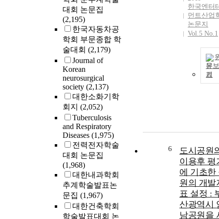
한국엔터
대회 논문집
먼트산업
(2,195)
논문지
한국자동차공
Vol.5 No.1
학회 부문종합 학
술대회
(2,179)
Journal of
문
Korean
기
neurosurgical
society
(2,137)
대한소화기학
회지
(2,052)
Tuberculosis
and Respiratory
Diseases
(1,975)
전력전자학술
6
도시공원
대회 논문집
이용후 평
(1,968)
에 기초한
대한내과학회
원의 개발
추계학술발표논
표 설정 : 
문집
(1,967)
산광역시 
대한건축학회
남공원을 
학술발표대회 논