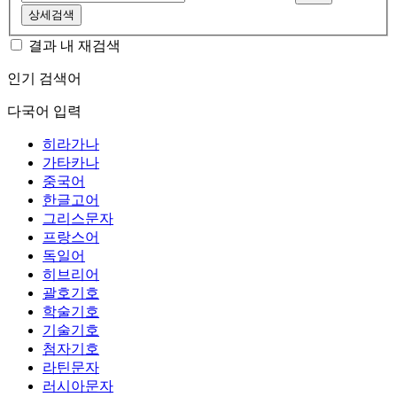
상세검색
결과 내 재검색
인기 검색어
다국어 입력
히라가나
가타카나
중국어
한글고어
그리스문자
프랑스어
독일어
히브리어
괄호기호
학술기호
기술기호
첨자기호
라틴문자
러시아문자