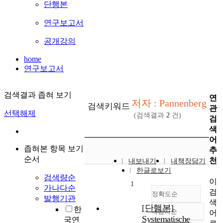
단행본
연구보고서
공개강의
home
연구보고서
검색결과 좁혀 보기
연
저자 : Pannenberg
검색키워드
관
선택해제
(검색결과
2
건)
검
색
어
좁혀본 항목 보기
추
순서
천
내보내기
내책장담기
한글로보기
검색량순
이
1
가나다순
검
정확도순
발행기관
색
[단행본]
한
내림차순
어
정확도
Systematische
국연