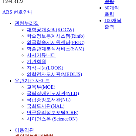
1599-3122
출력
50개씩
ARS 번호안내
출력
100개씩
관련누리집
출력
대학공개강의(KOCW)
학술정보통계시스템(Rinfo)
외국학술지지원센터(FRIC)
학술관계분석서비스(SAM)
사서커뮤니티
기관회원
지식나눔(LOOK)
의학전자도서관(MEDLIS)
유관기관 사이트
교육부(MOE)
국립장애인도서관(NLD)
국립중앙도서관(NL)
국회도서관(NAL)
연구윤리정보포털(CRE)
사이언스온 (ScienceON)
이용약관