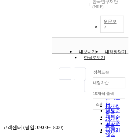
한국연구재단
(NRF)
원문보
기
내보내기
내책장담기
한글로보기
정확도순
내림차순
정확도
순
10개씩 출력
내림차순
인기도
순
조회
10개씩
연도순
출력
제목순
20개씩
저자순
출력
고객센터 (평일: 09:00~18:00)
발행기
30개씩
관순