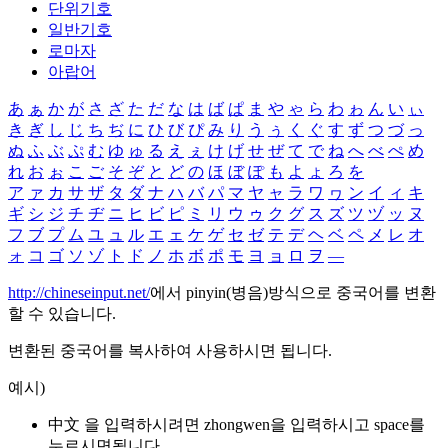
단위기호
일반기호
로마자
아랍어
あ
ぁ
か
が
さ
ざ
た
だ
な
は
ば
ぱ
ま
や
ゃ
ら
わ
ゎ
ん
い
ぃ
き
ぎ
し
じ
ち
ぢ
に
ひ
び
ぴ
み
り
う
ぅ
く
ぐ
す
ず
つ
づ
っ
ぬ
ふ
ぶ
ぷ
む
ゆ
ゅ
る
え
ぇ
け
げ
せ
ぜ
て
で
ね
へ
べ
ぺ
め
れ
お
ぉ
こ
ご
そ
ぞ
と
ど
の
ほ
ぼ
ぽ
も
よ
ょ
ろ
を
ア
ァ
カ
サ
ザ
タ
ダ
ナ
ハ
バ
パ
マ
ヤ
ャ
ラ
ワ
ヮ
ン
イ
ィ
キ
ギ
シ
ジ
チ
ヂ
ニ
ヒ
ビ
ピ
ミ
リ
ウ
ゥ
ク
グ
ス
ズ
ツ
ヅ
ッ
ヌ
フ
ブ
プ
ム
ユ
ュ
ル
エ
ェ
ケ
ゲ
セ
ゼ
テ
デ
ヘ
ベ
ペ
メ
レ
オ
ォ
コ
ゴ
ソ
ゾ
ト
ド
ノ
ホ
ボ
ポ
モ
ヨ
ョ
ロ
ヲ
―
http://chineseinput.net/
에서 pinyin(병음)방식으로 중국어를 변환
할 수 있습니다.
변환된 중국어를 복사하여 사용하시면 됩니다.
예시)
中文 을 입력하시려면
zhongwen
을 입력하시고 space를
누르시면됩니다.