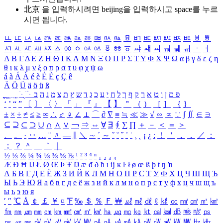
北京 을 입력하시려면
beijing
을 입력하시고 space를 누르
시면 됩니다.
ㅥ
ㅦ
ㅧ
ㅨ
ㅩ
ㅪ
ㅫ
ㅬ
ㅭ
ㅮ
ㅯ
ㅰ
ㅱ
ㅲ
ㅳ
ㅴ
ㅵ
ㅶ
ㅷ
ㅸ
ㅹ
ㅺ
ㅻ
ㅼ
ㅽ
ㅾ
ㅿ
ㆀ
ㆁ
ㆂ
ㆃ
ㆄ
ㆅ
ㆆ
ㆇ
ㆈ
ㆉ
ㆊ
ㆋ
ㆌ
ㆍ
ㆎ
Α
Β
Γ
Δ
Ε
Ζ
Η
Θ
Ι
Κ
Λ
Μ
Ν
Ξ
Ο
Π
Ρ
Σ
Τ
Υ
Φ
Χ
Ψ
Ω
α
β
γ
δ
ε
ζ
η
θ
ι
κ
λ
μ
ν
ξ
ο
π
ρ
σ
τ
υ
φ
χ
ψ
ω
á
à
Á
À
é
è
É
È
ç
Ç
ê
Ä
Ö
Ü
ä
ö
ü
ß
ְ
ֳ
ֲ
ֱ
ָ
ַ
ֵ
ֶ
ִ
ֹ
ּ
ֻ
ׂ
ׁ
ּ
ב
ה
נ
מ
צ
ת
ץ
ש
ד
ג
כ
ע
י
ח
ל
ך
ף
ק
ר
א
ט
ו
ן
ם
פ
‘
’
“
”
〔
〕
〈
〉
「
」
『
』
【
】
＂
（
）
［
］
｛
｝
±
×
÷
≠
≤
≥
∞
∴
♂
♀
∠
⊥
⌒
∂
∇
≡
≒
≪
≫
√
∽
∝
∵
∫
∬
∈
∋
⊆
⊇
⊂
⊃
∪
∩
∧
∨
￢
⇒
⇔
∀
∃
∮
∑
∏
＋
－
＜
＝
＞
、
。
·
‥
…
¨
〃
―
∥
＼
∼
´
～
ˇ
˘
˝
˚
˙
¸
˛
¡
¿
ː
！
＇
，
．
／
：
；
？
＾
＿
｀
｜
½
⅓
⅔
¼
¾
⅛
⅜
⅝
⅞
¹
²
³
⁴
ⁿ
₁
₂
₃
₄
Æ
Ð
Ħ
Ĳ
Ł
Ø
Œ
Þ
Ŧ
Ŋ
æ
đ
ð
ħ
ı
ĳ
ĸ
ŀ
ł
ø
œ
ß
þ
ŧ
ŋ
ŉ
А
Б
В
Г
Д
Е
Ё
Ж
З
И
Й
К
Л
М
Н
О
П
Р
С
Т
У
Ф
Х
Ц
Ч
Ш
Щ
Ъ
Ы
Ь
Э
Ю
Я
а
б
в
г
д
е
ё
ж
з
и
й
к
л
м
н
о
п
р
с
т
у
ф
х
ц
ч
ш
щ
ъ
ы
ь
э
ю
я
′
″
℃
Å
￠
￡
￥
¤
℉
‰
＄
％
Ｆ
￦
㎕
㎖
㎗
ℓ
㎘
㏄
㎣
㎤
㎥
㎦
㎙
㎚
㎛
㎜
㎝
㎞
㎟
㎠
㎡
㎢
㏊
㎍
㎎
㎏
㏏
㎈
㎉
㏈
㎧
㎨
㎰
㎱
㎲
㎳
㎴
㎵
㎶
㎷
㎸
㎹
㎀
㎁
㎂
㎃
㎄
㎺
㎻
㎽
㎾
㎿
㎐
㎑