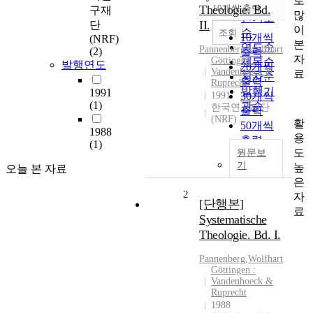
로
순
Theologie. Bd.
10개씩 출력
구재
내림차순
많
인기도
II.
단
이
순
조회
10개씩
(NRF)
본
연도순
Pannenberg
,
Wolfhart
(2)
출력
자
Göttingen:
제목순
발행연도
20개씩
Vandenhoeck &
료
저자순
출력
Ruprecht
발행기
1991
1991
30개씩
(1)
관순
한국연구재단
출력
(NRF)
활
50개씩
1988
용
출력
(1)
도
원문보
100개씩
기
높
오늘 본 자료
출력
은
2
자
[단행본]
료
Systematische
Theologie. Bd. I.
Pannenberg
,
Wolfhart
Göttingen :
Vandenhoeck &
Ruprecht
1988