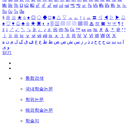
㎒
㎓
㎔
Ω
㏀
㏁
㎊
㎋
㎌
㏖
㏅
㎭
㎮
㎯
㏛
㎩
㎪
㎫
㎬
㏝
㏐
㏓
㏃
㏉
㏜
㏆
§
※
☆
★
○
●
◎
◇
◆
□
■
△
▽
→
←
↑
↓
↔
〓
◁
◀
▷
▶
♤
♠
♡
♥
♧
♣
⊙
◈
▣
◐
◑
▒
▤
▥
▨
▧
▦
▩
♨
☏
☎
☜
☞
¶
†
‡
↕
↗
↙
↖
↘
♭
♩
♪
♬
㉿
㈜
№
㏇
™
㏂
㏘
℡
＃
＆
＊
＠
ª
º
ⅰ
ⅱ
ⅲ
ⅳ
ⅴ
ⅵ
ⅶ
ⅷ
ⅸ
ⅹ
Ⅰ
Ⅱ
Ⅲ
Ⅳ
Ⅴ
Ⅵ
Ⅶ
Ⅷ
Ⅸ
Ⅹ
ا
ب
ت
ث
ج
ح
خ
د
ذ
ر
ز
س
ش
ص
ض
ط
ظ
ع
غ
ف
ق
ک
ل
م
ن
ه
و
ی
닫기
통합검색
국내학술논문
학위논문
해외학술논문
학술지