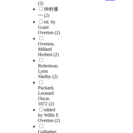
(2)
仲村優
一
(2)
ed. by
Grant
Overton
(2)
Overton,
Millard
Herbert
(2)
Robertson,
Lynn
Shelby
(2)
Packard,
Leonard
Oscar,
1872
(2)
edited
by Willis F.
Overton
(2)
Gallagher,