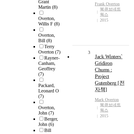
Grant
Frank
Overton
Martin
(8)
북큐브네트
웍스
Overton,
2015
Willis F
(8)
Overton,
Bill
(8)
Terry
Overton
(7)
3
Jack Winters`
Rayner-
Gridiron
Canham,
Geoffrey
Chums :
(7)
Project
Gutenberg [전
Packard,
자책]
Leonard O
(7)
Mark
Overton
북큐브네트
Overton,
웍스
John
(7)
2015
Berger,
John
(6)
Bill