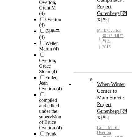
Overton,
Project
Grant M
Gutenberg [전
(4)
Overton
자책]
(4)
Mark
Overton
최문근
북큐브네트
(4)
웍스
Weller,
2015
Martin
(4)
Overton,
Grace
Sloan
(4)
Fuller,
6
Jean
When Winter
Overton
(4)
Comes to
Main Street :
compiled
Project
and edited
Gutenberg [전
under the
supervision
자책]
of Bruce
Overton
(4)
Grant Martin
Overton
Frank