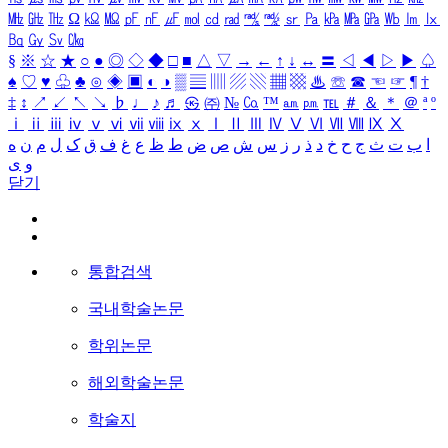
㎒
㎓
㎔
Ω
㏀
㏁
㎊
㎋
㎌
㏖
㏅
㎭
㎮
㎯
㏛
㎩
㎪
㎫
㎬
㏝
㏐
㏓
㏃
㏉
㏜
㏆
§
※
☆
★
○
●
◎
◇
◆
□
■
△
▽
→
←
↑
↓
↔
〓
◁
◀
▷
▶
♤
♠
♡
♥
♧
♣
⊙
◈
▣
◐
◑
▒
▤
▥
▨
▧
▦
▩
♨
☏
☎
☜
☞
¶
†
‡
↕
↗
↙
↖
↘
♭
♩
♪
♬
㉿
㈜
№
㏇
™
㏂
㏘
℡
＃
＆
＊
＠
ª
º
ⅰ
ⅱ
ⅲ
ⅳ
ⅴ
ⅵ
ⅶ
ⅷ
ⅸ
ⅹ
Ⅰ
Ⅱ
Ⅲ
Ⅳ
Ⅴ
Ⅵ
Ⅶ
Ⅷ
Ⅸ
Ⅹ
ا
ب
ت
ث
ج
ح
خ
د
ذ
ر
ز
س
ش
ص
ض
ط
ظ
ع
غ
ف
ق
ک
ل
م
ن
ه
و
ی
닫기
통합검색
국내학술논문
학위논문
해외학술논문
학술지