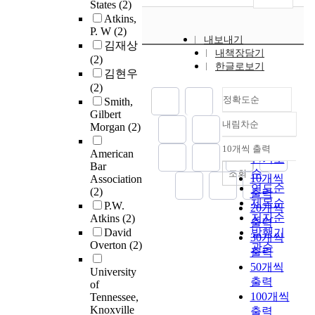
States
(2)
Atkins,
P. W
(2)
내보내기
김재상
내책장담기
(2)
한글로보기
김현우
(2)
정확도순
Smith,
Gilbert
내림차순
Morgan
(2)
정확도
순
10개씩 출력
American
내림차순
인기도
Bar
순
조회
10개씩
Association
연도순
(2)
출력
제목순
P.W.
20개씩
저자순
Atkins
(2)
출력
David
발행기
30개씩
Overton
(2)
관순
출력
50개씩
University
출력
of
100개씩
Tennessee,
Knoxville
출력