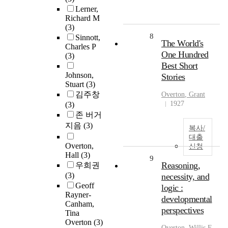
Lerner,
Richard M
(3)
8
Sinnott,
The World's
Charles P
One Hundred
(3)
Best Short
Johnson,
Stories
Stuart
(3)
김주창
Overton
, Grant
1927
(3)
존 버거
지음
(3)
복사/
대출
Overton,
신청
Hall
(3)
9
Reasoning,
우희권
(3)
necessity, and
Geoff
logic :
Rayner-
developmental
Canham,
perspectives
Tina
Overton
(3)
Overton
, Willis F