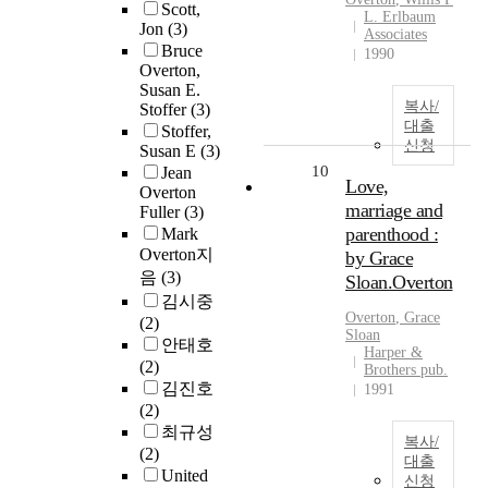
Scott,
L. Erlbaum
Jon
(3)
Associates
Bruce
1990
Overton,
Susan E.
복사/
Stoffer
(3)
대출
Stoffer,
신청
Susan E
(3)
10
Jean
Love,
Overton
marriage and
Fuller
(3)
parenthood :
Mark
Overton지
by Grace
음
(3)
Sloan.Overton
김시중
Overton
, Grace
(2)
Sloan
안태호
Harper &
(2)
Brothers pub.
김진호
1991
(2)
최규성
복사/
(2)
대출
United
신청