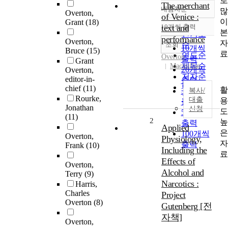
로
The merchant
내림차순
많
정확도
Overton,
of Venice :
이
Grant
(18)
순
10개씩 출력
text and
내림차순
본
인기도
performance
Overton,
자
순
조회
10개씩
Bruce
(15)
료
연도순
Overton
출력
Grant
제목순
Macmillan
20개씩
Overton,
저자순
editor-in-
출력
발행기
chief
(11)
활
30개씩
복사/
관순
Rourke,
대출
용
출력
Jonathan
신청
도
50개씩
(11)
2
높
출력
Applied
은
100개씩
Overton,
Physiology,
자
출력
Frank
(10)
Including the
료
Effects of
Overton,
Alcohol and
Terry
(9)
Narcotics :
Harris,
Charles
Project
Overton
(8)
Gutenberg [전
자책]
Overton,