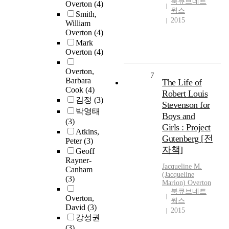
북큐브네트
Overton
(4)
웍스
Smith,
2015
William
Overton
(4)
Mark
Overton
(4)
Overton,
7
Barbara
The Life of
Cook
(4)
Robert Louis
김정
(3)
Stevenson for
박영태
Boys and
(3)
Girls : Project
Atkins,
Gutenberg [전
Peter
(3)
자책]
Geoff
Rayner-
Jacqueline M.
Canham
(Jacqueline
(3)
Marion)
Overton
북큐브네트
Overton,
웍스
David
(3)
2015
강성권
(3)