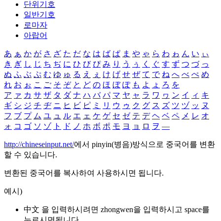
단위기호
일반기호
로마자
아랍어
あ
ぁ
か
が
さ
ざ
た
だ
な
は
ば
ぱ
ま
や
ゃ
ら
わ
ゎ
ん
い
ぃ
き
ぎ
し
じ
ち
ぢ
に
ひ
び
ぴ
み
り
う
ぅ
く
ぐ
す
ず
つ
づ
っ
ぬ
ふ
ぶ
ぷ
む
ゆ
ゅ
る
え
ぇ
け
げ
せ
ぜ
て
で
ね
へ
べ
ぺ
め
れ
お
ぉ
こ
ご
そ
ぞ
と
ど
の
ほ
ぼ
ぽ
も
よ
ょ
ろ
を
ア
ァ
カ
サ
ザ
タ
ダ
ナ
ハ
バ
パ
マ
ヤ
ャ
ラ
ワ
ヮ
ン
イ
ィ
キ
ギ
シ
ジ
チ
ヂ
ニ
ヒ
ビ
ピ
ミ
リ
ウ
ゥ
ク
グ
ス
ズ
ツ
ヅ
ッ
ヌ
フ
ブ
プ
ム
ユ
ュ
ル
エ
ェ
ケ
ゲ
セ
ゼ
テ
デ
ヘ
ベ
ペ
メ
レ
オ
ォ
コ
ゴ
ソ
ゾ
ト
ド
ノ
ホ
ボ
ポ
モ
ヨ
ョ
ロ
ヲ
―
http://chineseinput.net/
에서 pinyin(병음)방식으로 중국어를 변환
할 수 있습니다.
변환된 중국어를 복사하여 사용하시면 됩니다.
예시)
中文 을 입력하시려면
zhongwen
을 입력하시고 space를
누르시면됩니다.