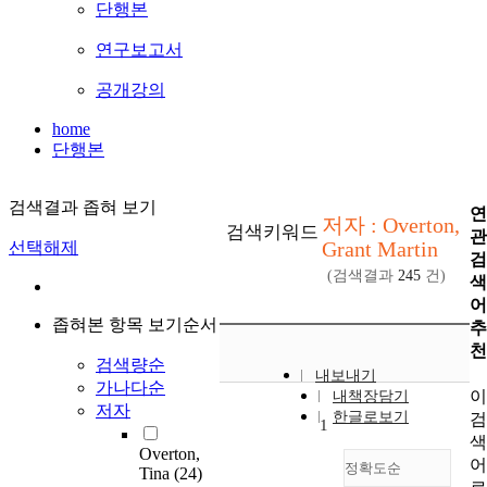
단행본
연구보고서
공개강의
home
단행본
검색결과 좁혀 보기
연
저자 : Overton,
검색키워드
관
Grant Martin
선택해제
검
(검색결과
245
건)
색
어
좁혀본 항목 보기순서
추
천
검색량순
내보내기
가나다순
이
내책장담기
저자
한글로보기
검
1
색
Overton,
어
정확도순
Tina
(24)