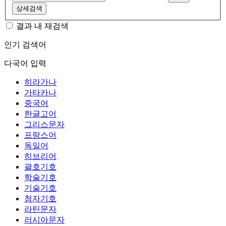
상세검색
결과 내 재검색
인기 검색어
다국어 입력
히라가나
가타카나
중국어
한글고어
그리스문자
프랑스어
독일어
히브리어
괄호기호
학술기호
기술기호
첨자기호
라틴문자
러시아문자