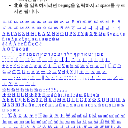
北京 을 입력하시려면
beijing
을 입력하시고 space를 누르
시면 됩니다.
ㅥ
ㅦ
ㅧ
ㅨ
ㅩ
ㅪ
ㅫ
ㅬ
ㅭ
ㅮ
ㅯ
ㅰ
ㅱ
ㅲ
ㅳ
ㅴ
ㅵ
ㅶ
ㅷ
ㅸ
ㅹ
ㅺ
ㅻ
ㅼ
ㅽ
ㅾ
ㅿ
ㆀ
ㆁ
ㆂ
ㆃ
ㆄ
ㆅ
ㆆ
ㆇ
ㆈ
ㆉ
ㆊ
ㆋ
ㆌ
ㆍ
ㆎ
Α
Β
Γ
Δ
Ε
Ζ
Η
Θ
Ι
Κ
Λ
Μ
Ν
Ξ
Ο
Π
Ρ
Σ
Τ
Υ
Φ
Χ
Ψ
Ω
α
β
γ
δ
ε
ζ
η
θ
ι
κ
λ
μ
ν
ξ
ο
π
ρ
σ
τ
υ
φ
χ
ψ
ω
á
à
Á
À
é
è
É
È
ç
Ç
ê
Ä
Ö
Ü
ä
ö
ü
ß
ְ
ֳ
ֲ
ֱ
ָ
ַ
ֵ
ֶ
ִ
ֹ
ּ
ֻ
ׂ
ׁ
ּ
ב
ה
נ
מ
צ
ת
ץ
ש
ד
ג
כ
ע
י
ח
ל
ך
ף
ק
ר
א
ט
ו
ן
ם
פ
‘
’
“
”
〔
〕
〈
〉
「
」
『
』
【
】
＂
（
）
［
］
｛
｝
±
×
÷
≠
≤
≥
∞
∴
♂
♀
∠
⊥
⌒
∂
∇
≡
≒
≪
≫
√
∽
∝
∵
∫
∬
∈
∋
⊆
⊇
⊂
⊃
∪
∩
∧
∨
￢
⇒
⇔
∀
∃
∮
∑
∏
＋
－
＜
＝
＞
、
。
·
‥
…
¨
〃
―
∥
＼
∼
´
～
ˇ
˘
˝
˚
˙
¸
˛
¡
¿
ː
！
＇
，
．
／
：
；
？
＾
＿
｀
｜
½
⅓
⅔
¼
¾
⅛
⅜
⅝
⅞
¹
²
³
⁴
ⁿ
₁
₂
₃
₄
Æ
Ð
Ħ
Ĳ
Ł
Ø
Œ
Þ
Ŧ
Ŋ
æ
đ
ð
ħ
ı
ĳ
ĸ
ŀ
ł
ø
œ
ß
þ
ŧ
ŋ
ŉ
А
Б
В
Г
Д
Е
Ё
Ж
З
И
Й
К
Л
М
Н
О
П
Р
С
Т
У
Ф
Х
Ц
Ч
Ш
Щ
Ъ
Ы
Ь
Э
Ю
Я
а
б
в
г
д
е
ё
ж
з
и
й
к
л
м
н
о
п
р
с
т
у
ф
х
ц
ч
ш
щ
ъ
ы
ь
э
ю
я
′
″
℃
Å
￠
￡
￥
¤
℉
‰
＄
％
Ｆ
￦
㎕
㎖
㎗
ℓ
㎘
㏄
㎣
㎤
㎥
㎦
㎙
㎚
㎛
㎜
㎝
㎞
㎟
㎠
㎡
㎢
㏊
㎍
㎎
㎏
㏏
㎈
㎉
㏈
㎧
㎨
㎰
㎱
㎲
㎳
㎴
㎵
㎶
㎷
㎸
㎹
㎀
㎁
㎂
㎃
㎄
㎺
㎻
㎽
㎾
㎿
㎐
㎑