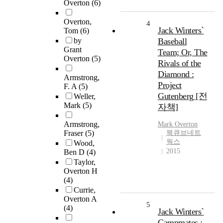
Overton
(6)
Overton,
4
Jack Winters`
Tom
(6)
by
Baseball
Grant
Team; Or, The
Overton
(5)
Rivals of the
Diamond :
Armstrong,
Project
F. A
(5)
Gutenberg [전
Weller,
Mark
(5)
자책]
Armstrong,
Mark
Overton
Fraser
(5)
북큐브네트
웍스
Wood,
2015
Ben D
(4)
Taylor,
Overton H
(4)
Currie,
Overton A
5
(4)
Jack Winters`
Campmates :