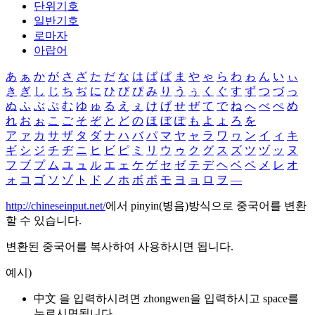
단위기호
일반기호
로마자
아랍어
あ
ぁ
か
が
さ
ざ
た
だ
な
は
ば
ぱ
ま
や
ゃ
ら
わ
ゎ
ん
い
ぃ
き
ぎ
し
じ
ち
ぢ
に
ひ
び
ぴ
み
り
う
ぅ
く
ぐ
す
ず
つ
づ
っ
ぬ
ふ
ぶ
ぷ
む
ゆ
ゅ
る
え
ぇ
け
げ
せ
ぜ
て
で
ね
へ
べ
ぺ
め
れ
お
ぉ
こ
ご
そ
ぞ
と
ど
の
ほ
ぼ
ぽ
も
よ
ょ
ろ
を
ア
ァ
カ
サ
ザ
タ
ダ
ナ
ハ
バ
パ
マ
ヤ
ャ
ラ
ワ
ヮ
ン
イ
ィ
キ
ギ
シ
ジ
チ
ヂ
ニ
ヒ
ビ
ピ
ミ
リ
ウ
ゥ
ク
グ
ス
ズ
ツ
ヅ
ッ
ヌ
フ
ブ
プ
ム
ユ
ュ
ル
エ
ェ
ケ
ゲ
セ
ゼ
テ
デ
ヘ
ベ
ペ
メ
レ
オ
ォ
コ
ゴ
ソ
ゾ
ト
ド
ノ
ホ
ボ
ポ
モ
ヨ
ョ
ロ
ヲ
―
http://chineseinput.net/
에서 pinyin(병음)방식으로 중국어를 변환
할 수 있습니다.
변환된 중국어를 복사하여 사용하시면 됩니다.
예시)
中文 을 입력하시려면
zhongwen
을 입력하시고 space를
누르시면됩니다.