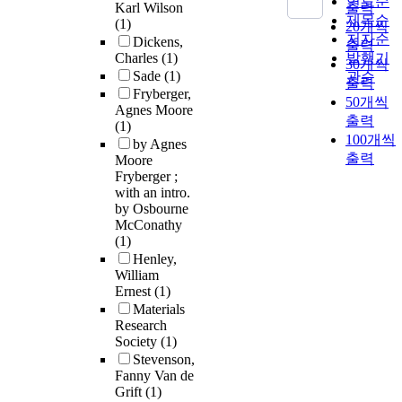
연도순
Karl Wilson
출력
제목순
(1)
20개씩
저자순
Dickens,
출력
Charles
(1)
발행기
30개씩
Sade
(1)
관순
출력
Fryberger,
50개씩
Agnes Moore
출력
(1)
100개씩
by Agnes
출력
Moore
Fryberger ;
with an intro.
by Osbourne
McConathy
(1)
Henley,
William
Ernest
(1)
Materials
Research
Society
(1)
Stevenson,
Fanny Van de
Grift
(1)