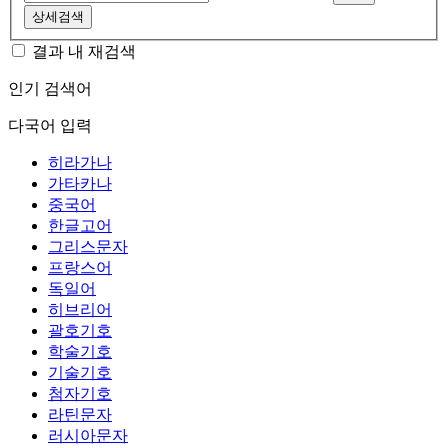
상세검색
결과 내 재검색
인기 검색어
다국어 입력
히라가나
가타카나
중국어
한글고어
그리스문자
프랑스어
독일어
히브리어
괄호기호
학술기호
기술기호
첨자기호
라틴문자
러시아문자