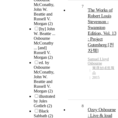
McConathy,
7
John W.
The Works of
Beattie and
Robert Louis
Russell V.
Stevenson -
Morgan
(2)
Swanston
[by] John
Edition, Vol. 13
W. Beattie ...
Osbourne
: Project
McConathy
Gutenberg [전
... [and]
자책]
Russell V.
Morgan
(2)
Samuel Lloyd
ed. by
Osbourne
Osbourne
북큐브네트웍
McConathy,
스
John W.
2015
Beattie and
Russell V.
Morgan
(2)
illustrated
by Jules
Gotlieb
(2)
8
Ozzy Osbourne
Black
: Live & loud
Sabbath
(2)