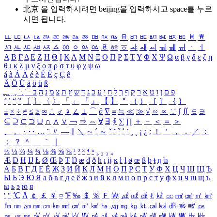
北京 을 입력하시려면
beijing
을 입력하시고 space를 누르
시면 됩니다.
ㅥ
ㅦ
ㅧ
ㅨ
ㅩ
ㅪ
ㅫ
ㅬ
ㅭ
ㅮ
ㅯ
ㅰ
ㅱ
ㅲ
ㅳ
ㅴ
ㅵ
ㅶ
ㅷ
ㅸ
ㅹ
ㅺ
ㅻ
ㅼ
ㅽ
ㅾ
ㅿ
ㆀ
ㆁ
ㆂ
ㆃ
ㆄ
ㆅ
ㆆ
ㆇ
ㆈ
ㆉ
ㆊ
ㆋ
ㆌ
ㆍ
ㆎ
Α
Β
Γ
Δ
Ε
Ζ
Η
Θ
Ι
Κ
Λ
Μ
Ν
Ξ
Ο
Π
Ρ
Σ
Τ
Υ
Φ
Χ
Ψ
Ω
α
β
γ
δ
ε
ζ
η
θ
ι
κ
λ
μ
ν
ξ
ο
π
ρ
σ
τ
υ
φ
χ
ψ
ω
á
à
Á
À
é
è
É
È
ç
Ç
ê
Ä
Ö
Ü
ä
ö
ü
ß
ְ
ֳ
ֲ
ֱ
ָ
ַ
ֵ
ֶ
ִ
ֹ
ּ
ֻ
ׂ
ׁ
ּ
ב
ה
נ
מ
צ
ת
ץ
ש
ד
ג
כ
ע
י
ח
ל
ך
ף
ק
ר
א
ט
ו
ן
ם
פ
‘
’
“
”
〔
〕
〈
〉
「
」
『
』
【
】
＂
（
）
［
］
｛
｝
±
×
÷
≠
≤
≥
∞
∴
♂
♀
∠
⊥
⌒
∂
∇
≡
≒
≪
≫
√
∽
∝
∵
∫
∬
∈
∋
⊆
⊇
⊂
⊃
∪
∩
∧
∨
￢
⇒
⇔
∀
∃
∮
∑
∏
＋
－
＜
＝
＞
、
。
·
‥
…
¨
〃
―
∥
＼
∼
´
～
ˇ
˘
˝
˚
˙
¸
˛
¡
¿
ː
！
＇
，
．
／
：
；
？
＾
＿
｀
｜
½
⅓
⅔
¼
¾
⅛
⅜
⅝
⅞
¹
²
³
⁴
ⁿ
₁
₂
₃
₄
Æ
Ð
Ħ
Ĳ
Ł
Ø
Œ
Þ
Ŧ
Ŋ
æ
đ
ð
ħ
ı
ĳ
ĸ
ŀ
ł
ø
œ
ß
þ
ŧ
ŋ
ŉ
А
Б
В
Г
Д
Е
Ё
Ж
З
И
Й
К
Л
М
Н
О
П
Р
С
Т
У
Ф
Х
Ц
Ч
Ш
Щ
Ъ
Ы
Ь
Э
Ю
Я
а
б
в
г
д
е
ё
ж
з
и
й
к
л
м
н
о
п
р
с
т
у
ф
х
ц
ч
ш
щ
ъ
ы
ь
э
ю
я
′
″
℃
Å
￠
￡
￥
¤
℉
‰
＄
％
Ｆ
￦
㎕
㎖
㎗
ℓ
㎘
㏄
㎣
㎤
㎥
㎦
㎙
㎚
㎛
㎜
㎝
㎞
㎟
㎠
㎡
㎢
㏊
㎍
㎎
㎏
㏏
㎈
㎉
㏈
㎧
㎨
㎰
㎱
㎲
㎳
㎴
㎵
㎶
㎷
㎸
㎹
㎀
㎁
㎂
㎃
㎄
㎺
㎻
㎽
㎾
㎿
㎐
㎑