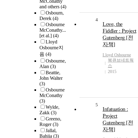
McConathy
and others
(4)
Osbourn,
Derek
(4)
4
Love, the
Osbourne
McConathy...
Fiddler : Project
[et al.]
(4)
Gutenberg [전
Lloyd
자책]
Osbourne지
음
(4)
Lloyd
Osbourne
북큐브네트웍
Osbourne,
스
Alan
(3)
2015
Beattie,
John Walter
(3)
Osbourne
McConathy
(3)
5
Wylde,
Infatuation :
Zakk
(3)
Project
Greeno,
Gutenberg [전
Roger
(3)
자책]
Jallal,
Bahija
(3)