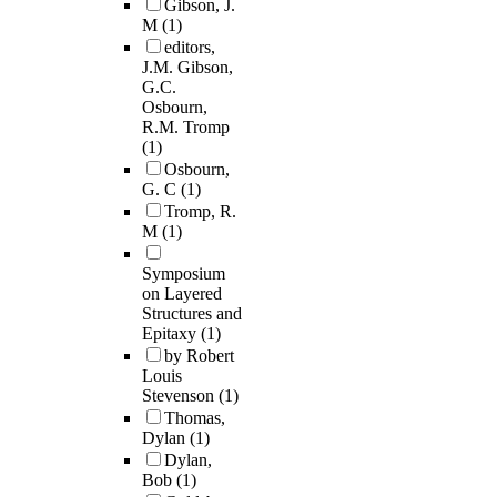
Gibson, J.
M
(1)
editors,
J.M. Gibson,
G.C.
Osbourn,
R.M. Tromp
(1)
Osbourn,
G. C
(1)
Tromp, R.
M
(1)
Symposium
on Layered
Structures and
Epitaxy
(1)
by Robert
Louis
Stevenson
(1)
Thomas,
Dylan
(1)
Dylan,
Bob
(1)