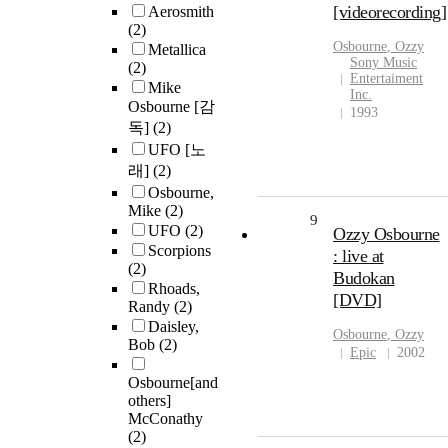
[videorecording]
Aerosmith
(2)
Osbourne
, Ozzy
Metallica
Sony Music
(2)
Entertaiment
Mike
Inc.
Osbourne [감
1993
독]
(2)
UFO [노
래]
(2)
Osbourne,
Mike
(2)
9
UFO
(2)
Ozzy Osbourne
Scorpions
: live at
(2)
Budokan
Rhoads,
[DVD]
Randy
(2)
Daisley,
Osbourne
, Ozzy
Bob
(2)
Epic
2002
Osbourne[and
others]
McConathy
(2)