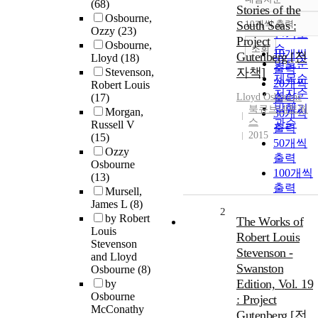
(68)
정확도
Stories of the
Osbourne,
순
South Seas :
10개씩 출력
내림차
Ozzy
(23)
인기도
Project
Osbourne,
순
조회
10개씩
Gutenberg [전
Lloyd
(18)
연도순
출력
자책]
Stevenson,
제목순
20개씩
Robert Louis
저자순
(17)
Lloyd
Osbourne
출력
발행기
북큐브네트웍
Morgan,
30개씩
스
관순
Russell V
출력
2015
(15)
50개씩
Ozzy
출력
Osbourne
100개씩
(13)
출력
Mursell,
James L
(8)
2
by Robert
The Works of
Louis
Robert Louis
Stevenson
Stevenson -
and Lloyd
Swanston
Osbourne
(8)
Edition, Vol. 19
by
Osbourne
: Project
McConathy
Gutenberg [전