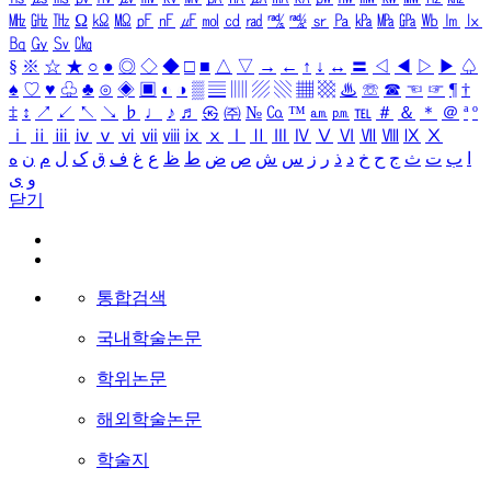
㎒
㎓
㎔
Ω
㏀
㏁
㎊
㎋
㎌
㏖
㏅
㎭
㎮
㎯
㏛
㎩
㎪
㎫
㎬
㏝
㏐
㏓
㏃
㏉
㏜
㏆
§
※
☆
★
○
●
◎
◇
◆
□
■
△
▽
→
←
↑
↓
↔
〓
◁
◀
▷
▶
♤
♠
♡
♥
♧
♣
⊙
◈
▣
◐
◑
▒
▤
▥
▨
▧
▦
▩
♨
☏
☎
☜
☞
¶
†
‡
↕
↗
↙
↖
↘
♭
♩
♪
♬
㉿
㈜
№
㏇
™
㏂
㏘
℡
＃
＆
＊
＠
ª
º
ⅰ
ⅱ
ⅲ
ⅳ
ⅴ
ⅵ
ⅶ
ⅷ
ⅸ
ⅹ
Ⅰ
Ⅱ
Ⅲ
Ⅳ
Ⅴ
Ⅵ
Ⅶ
Ⅷ
Ⅸ
Ⅹ
ا
ب
ت
ث
ج
ح
خ
د
ذ
ر
ز
س
ش
ص
ض
ط
ظ
ع
غ
ف
ق
ک
ل
م
ن
ه
و
ی
닫기
통합검색
국내학술논문
학위논문
해외학술논문
학술지