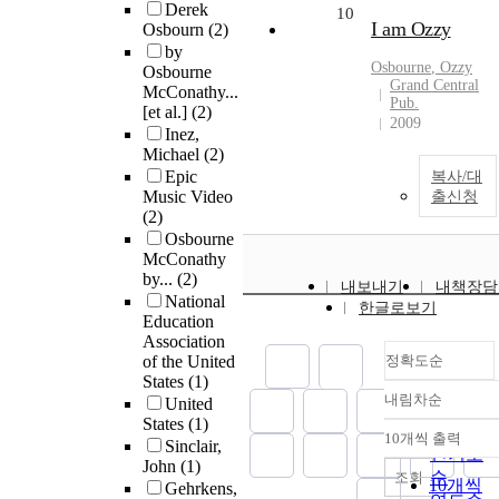
Derek
10
I am Ozzy
Osbourn
(2)
by
Osbourne
, Ozzy
Osbourne
Grand Central
McConathy...
Pub.
[et al.]
(2)
2009
Inez,
Michael
(2)
Epic
복사/대
Music Video
출신청
(2)
Osbourne
McConathy
by...
(2)
내보내기
내책장담
National
한글로보기
Education
Association
of the United
정확도순
States
(1)
내림차순
United
정확도
States
(1)
순
10개씩 출력
Sinclair,
내림차
인기도
John
(1)
순
조회
10개씩
Gehrkens,