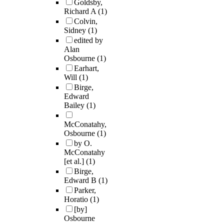
Goldsby,
Richard A
(1)
Colvin,
Sidney
(1)
edited by
Alan
Osbourne
(1)
Earhart,
Will
(1)
Birge,
Edward
Bailey
(1)
McConatahy,
Osbourne
(1)
by O.
McConatahy
[et al.]
(1)
Birge,
Edward B
(1)
Parker,
Horatio
(1)
[by]
Osbourne