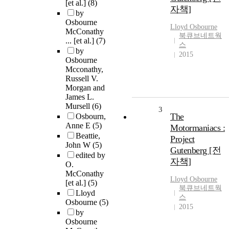
[et al.]
(8)
자책]
by
Osbourne
Lloyd
Osbourne
McConathy
북큐브네트웍
... [et al.]
(7)
스
by
2015
Osbourne
Mcconathy,
Russell V.
Morgan and
James L.
Mursell
(6)
3
The
Osbourn,
Anne E
(5)
Motormaniacs :
Beattie,
Project
John W
(5)
Gutenberg [전
edited by
자책]
O.
McConathy
Lloyd
Osbourne
[et al.]
(5)
북큐브네트웍
Lloyd
스
Osbourne
(5)
2015
by
Osbourne