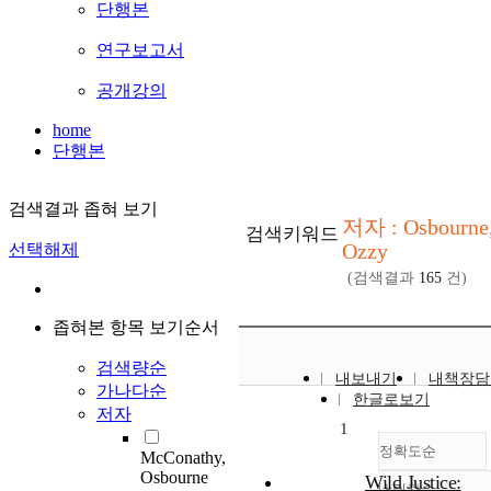
단행본
연구보고서
공개강의
home
단행본
검색결과 좁혀 보기
저자 : Osbourne
검색키워드
Ozzy
선택해제
(검색결과
165
건)
좁혀본 항목 보기순서
검색량순
내보내기
내책장담
가나다순
한글로보기
저자
1
정확도순
McConathy,
Osbourne
Wild Justice:
내림차순