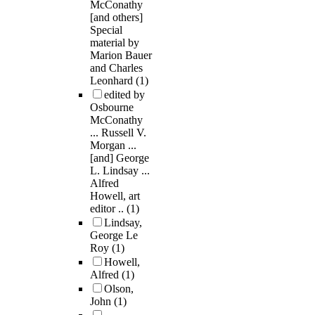
McConathy
[and others]
Special
material by
Marion Bauer
and Charles
Leonhard
(1)
edited by
Osbourne
McConathy
... Russell V.
Morgan ...
[and] George
L. Lindsay ...
Alfred
Howell, art
editor ..
(1)
Lindsay,
George Le
Roy
(1)
Howell,
Alfred
(1)
Olson,
John
(1)