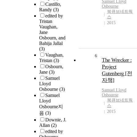
Samuel Lloyd
Castillo,
Osbourne
Randy
(3)
북큐브네트웍
edited by
스
Tristan
2015
Vaughan,
Jane
Osbourn, and
Bahija Jallal
(3)
Vaughan,
6
The Wrecker :
Tristan
(3)
Project
Osbourn,
Jane
(3)
Gutenberg [전
Samuel
자책]
Lloyd
Osbourne
(3)
Samuel Lloyd
Samuel
Osbourne
북큐브네트웍
Lloyd
스
Osbourne지
2015
음
(3)
Downie, J.
Allan
(2)
edited by
Osbourne