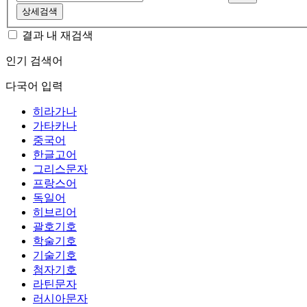
상세검색
결과 내 재검색
인기 검색어
다국어 입력
히라가나
가타카나
중국어
한글고어
그리스문자
프랑스어
독일어
히브리어
괄호기호
학술기호
기술기호
첨자기호
라틴문자
러시아문자