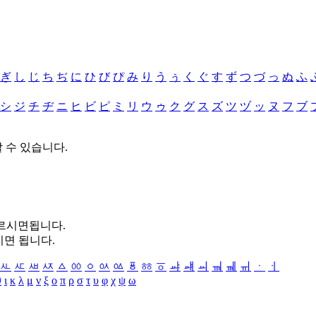
ぎ
し
じ
ち
ぢ
に
ひ
び
ぴ
み
り
う
ぅ
く
ぐ
す
ず
つ
づ
っ
ぬ
ふ
シ
ジ
チ
ヂ
ニ
ヒ
ビ
ピ
ミ
リ
ウ
ゥ
ク
グ
ス
ズ
ツ
ヅ
ッ
ヌ
フ
ブ
할 수 있습니다.
누르시면됩니다.
시면 됩니다.
ㅻ
ㅼ
ㅽ
ㅾ
ㅿ
ㆀ
ㆁ
ㆂ
ㆃ
ㆄ
ㆅ
ㆆ
ㆇ
ㆈ
ㆉ
ㆊ
ㆋ
ㆌ
ㆍ
ㆎ
θ
ι
κ
λ
μ
ν
ξ
ο
π
ρ
σ
τ
υ
φ
χ
ψ
ω