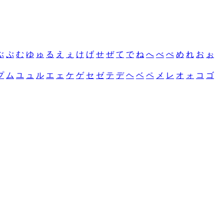
ぶ
ぷ
む
ゆ
ゅ
る
え
ぇ
け
げ
せ
ぜ
て
で
ね
へ
べ
ぺ
め
れ
お
ぉ
プ
ム
ユ
ュ
ル
エ
ェ
ケ
ゲ
セ
ゼ
テ
デ
ヘ
ベ
ペ
メ
レ
オ
ォ
コ
ゴ