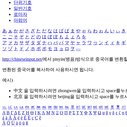
단위기호
일반기호
로마자
아랍어
あ
ぁ
か
が
さ
ざ
た
だ
な
は
ば
ぱ
ま
や
ゃ
ら
わ
ゎ
ん
い
ぃ
き
こ
ご
そ
ぞ
と
ど
の
ほ
ぼ
ぽ
も
よ
ょ
ろ
を
ア
ァ
カ
サ
ザ
タ
ダ
ナ
ハ
バ
パ
マ
ヤ
ャ
ラ
ワ
ヮ
ン
イ
ィ
キ
ギ
ソ
ゾ
ト
ド
ノ
ホ
ボ
ポ
モ
ヨ
ョ
ロ
ヲ
―
http://chineseinput.net/
에서 pinyin(병음)방식으로 중국어를 변환
변환된 중국어를 복사하여 사용하시면 됩니다.
예시)
中文 을 입력하시려면
zhongwen
을 입력하시고 space를
北京 을 입력하시려면
beijing
을 입력하시고 space를 누르
ㅥ
ㅦ
ㅧ
ㅨ
ㅩ
ㅪ
ㅫ
ㅬ
ㅭ
ㅮ
ㅯ
ㅰ
ㅱ
ㅲ
ㅳ
ㅴ
ㅵ
ㅶ
ㅷ
ㅸ
ㅹ
ㅺ
Α
Β
Γ
Δ
Ε
Ζ
Η
Θ
Ι
Κ
Λ
Μ
Ν
Ξ
Ο
Π
Ρ
Σ
Τ
Υ
Φ
Χ
Ψ
Ω
α
β
γ
δ
ε
ζ
η
á
à
Á
À
é
è
É
È
ç
Ç
ê
Ä
Ö
Ü
ä
ö
ü
ß