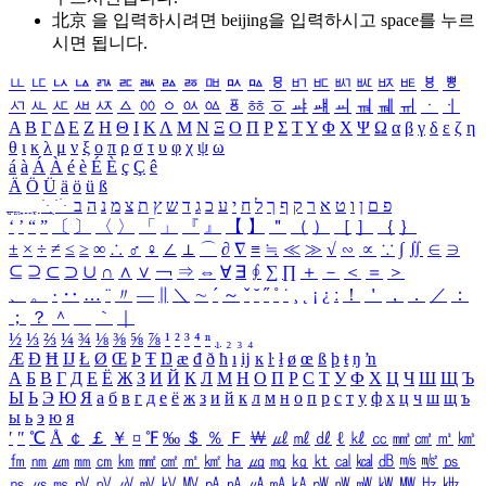
北京 을 입력하시려면
beijing
을 입력하시고 space를 누르
시면 됩니다.
ㅥ
ㅦ
ㅧ
ㅨ
ㅩ
ㅪ
ㅫ
ㅬ
ㅭ
ㅮ
ㅯ
ㅰ
ㅱ
ㅲ
ㅳ
ㅴ
ㅵ
ㅶ
ㅷ
ㅸ
ㅹ
ㅺ
ㅻ
ㅼ
ㅽ
ㅾ
ㅿ
ㆀ
ㆁ
ㆂ
ㆃ
ㆄ
ㆅ
ㆆ
ㆇ
ㆈ
ㆉ
ㆊ
ㆋ
ㆌ
ㆍ
ㆎ
Α
Β
Γ
Δ
Ε
Ζ
Η
Θ
Ι
Κ
Λ
Μ
Ν
Ξ
Ο
Π
Ρ
Σ
Τ
Υ
Φ
Χ
Ψ
Ω
α
β
γ
δ
ε
ζ
η
θ
ι
κ
λ
μ
ν
ξ
ο
π
ρ
σ
τ
υ
φ
χ
ψ
ω
á
à
Á
À
é
è
É
È
ç
Ç
ê
Ä
Ö
Ü
ä
ö
ü
ß
ְ
ֳ
ֲ
ֱ
ָ
ַ
ֵ
ֶ
ִ
ֹ
ּ
ֻ
ׂ
ׁ
ּ
ב
ה
נ
מ
צ
ת
ץ
ש
ד
ג
כ
ע
י
ח
ל
ך
ף
ק
ר
א
ט
ו
ן
ם
פ
‘
’
“
”
〔
〕
〈
〉
「
」
『
』
【
】
＂
（
）
［
］
｛
｝
±
×
÷
≠
≤
≥
∞
∴
♂
♀
∠
⊥
⌒
∂
∇
≡
≒
≪
≫
√
∽
∝
∵
∫
∬
∈
∋
⊆
⊇
⊂
⊃
∪
∩
∧
∨
￢
⇒
⇔
∀
∃
∮
∑
∏
＋
－
＜
＝
＞
、
。
·
‥
…
¨
〃
―
∥
＼
∼
´
～
ˇ
˘
˝
˚
˙
¸
˛
¡
¿
ː
！
＇
，
．
／
：
；
？
＾
＿
｀
｜
½
⅓
⅔
¼
¾
⅛
⅜
⅝
⅞
¹
²
³
⁴
ⁿ
₁
₂
₃
₄
Æ
Ð
Ħ
Ĳ
Ł
Ø
Œ
Þ
Ŧ
Ŋ
æ
đ
ð
ħ
ı
ĳ
ĸ
ŀ
ł
ø
œ
ß
þ
ŧ
ŋ
ŉ
А
Б
В
Г
Д
Е
Ё
Ж
З
И
Й
К
Л
М
Н
О
П
Р
С
Т
У
Ф
Х
Ц
Ч
Ш
Щ
Ъ
Ы
Ь
Э
Ю
Я
а
б
в
г
д
е
ё
ж
з
и
й
к
л
м
н
о
п
р
с
т
у
ф
х
ц
ч
ш
щ
ъ
ы
ь
э
ю
я
′
″
℃
Å
￠
￡
￥
¤
℉
‰
＄
％
Ｆ
￦
㎕
㎖
㎗
ℓ
㎘
㏄
㎣
㎤
㎥
㎦
㎙
㎚
㎛
㎜
㎝
㎞
㎟
㎠
㎡
㎢
㏊
㎍
㎎
㎏
㏏
㎈
㎉
㏈
㎧
㎨
㎰
㎱
㎲
㎳
㎴
㎵
㎶
㎷
㎸
㎹
㎀
㎁
㎂
㎃
㎄
㎺
㎻
㎽
㎾
㎿
㎐
㎑