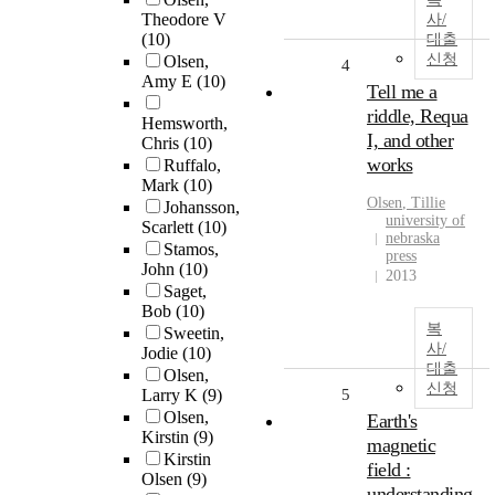
Theodore V
사/
(10)
대출
신청
Olsen,
4
Amy E
(10)
Tell me a
riddle, Requa
Hemsworth,
I, and other
Chris
(10)
works
Ruffalo,
Mark
(10)
Olsen
, Tillie
Johansson,
university of
Scarlett
(10)
nebraska
Stamos,
press
John
(10)
2013
Saget,
Bob
(10)
복
Sweetin,
사/
Jodie
(10)
대출
Olsen,
신청
Larry K
(9)
5
Olsen,
Earth's
Kirstin
(9)
magnetic
Kirstin
field :
Olsen
(9)
understanding