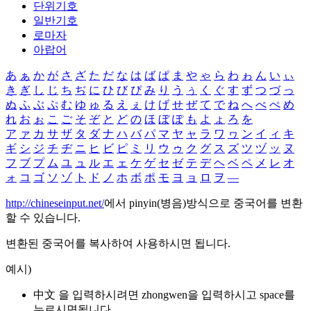
단위기호
일반기호
로마자
아랍어
あ
ぁ
か
が
さ
ざ
た
だ
な
は
ば
ぱ
ま
や
ゃ
ら
わ
ゎ
ん
い
ぃ
き
ぎ
し
じ
ち
ぢ
に
ひ
び
ぴ
み
り
う
ぅ
く
ぐ
す
ず
つ
づ
っ
ぬ
ふ
ぶ
ぷ
む
ゆ
ゅ
る
え
ぇ
け
げ
せ
ぜ
て
で
ね
へ
べ
ぺ
め
れ
お
ぉ
こ
ご
そ
ぞ
と
ど
の
ほ
ぼ
ぽ
も
よ
ょ
ろ
を
ア
ァ
カ
サ
ザ
タ
ダ
ナ
ハ
バ
パ
マ
ヤ
ャ
ラ
ワ
ヮ
ン
イ
ィ
キ
ギ
シ
ジ
チ
ヂ
ニ
ヒ
ビ
ピ
ミ
リ
ウ
ゥ
ク
グ
ス
ズ
ツ
ヅ
ッ
ヌ
フ
ブ
プ
ム
ユ
ュ
ル
エ
ェ
ケ
ゲ
セ
ゼ
テ
デ
ヘ
ベ
ペ
メ
レ
オ
ォ
コ
ゴ
ソ
ゾ
ト
ド
ノ
ホ
ボ
ポ
モ
ヨ
ョ
ロ
ヲ
―
http://chineseinput.net/
에서 pinyin(병음)방식으로 중국어를 변환
할 수 있습니다.
변환된 중국어를 복사하여 사용하시면 됩니다.
예시)
中文 을 입력하시려면
zhongwen
을 입력하시고 space를
누르시면됩니다.