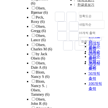
내책장담기
(6)
한글로보기
Olsen,
Bjørnar
(6)
정확도순
Peck,
Roxy
(6)
내림차순
정확도
Olsen,
Gregg
(6)
순
10개씩 출력
내림차순
Olsen,
인기도
Lance
(6)
순
조회
10개씩
Olsen,
연도순
출력
Charles M
(6)
제목순
20개씩
by Jack
저자순
Olsen
(6)
출력
발행기
Olsen,
30개씩
관순
Dale A
(6)
출력
Blom,
50개씩
Nancy S
(6)
출력
Blom,
100개씩
Nancy S. ;
출력
Olsen,
Tammey
(6)
Olsen,
John R
(6)