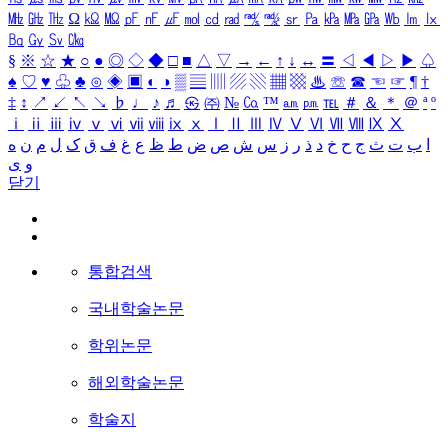
㎒
㎓
㎔
Ω
㏀
㏁
㎊
㎋
㎌
㏖
㏅
㎭
㎮
㎯
㏛
㎩
㎪
㎫
㎬
㏝
㏐
㏓
㏃
㏉
㏜
㏆
§
※
☆
★
○
●
◎
◇
◆
□
■
△
▽
→
←
↑
↓
↔
〓
◁
◀
▷
▶
♤
♠
♡
♥
♧
♣
⊙
◈
▣
◐
◑
▒
▤
▥
▨
▧
▦
▩
♨
☏
☎
☜
☞
¶
†
‡
↕
↗
↙
↖
↘
♭
♩
♪
♬
㉿
㈜
№
㏇
™
㏂
㏘
℡
＃
＆
＊
＠
ª
º
ⅰ
ⅱ
ⅲ
ⅳ
ⅴ
ⅵ
ⅶ
ⅷ
ⅸ
ⅹ
Ⅰ
Ⅱ
Ⅲ
Ⅳ
Ⅴ
Ⅵ
Ⅶ
Ⅷ
Ⅸ
Ⅹ
ا
ب
ت
ث
ج
ح
خ
د
ذ
ر
ز
س
ش
ص
ض
ط
ظ
ع
غ
ف
ق
ک
ل
م
ن
ه
و
ی
닫기
통합검색
국내학술논문
학위논문
해외학술논문
학술지