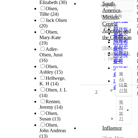
Elizabeth
(30)
South
내림차순
정확도
Olsen,
America,
Tillie
(24)
순
10개씩 출력
Mexico,
내림차순
Jack Olsen
인기도
Central
(20)
순
조회
10개씩
America, and
Olsen,
연도순
출력
the Caribbean
Mary-Kate
제목순
20개씩
(19)
저자순
Olsen
, Dale A
출력
Adler-
발행기
Garland Pub.
Olsen, Jussi
30개씩
1998
관순
(16)
출력
Olsen,
50개씩
Ashley
(15)
복
출력
Hellwege,
사/
100개씩
K. H
(14)
대출
출력
Olsen, J. L
신청
2
(14)
Renner,
목
Jeremy
(14)
차
Olsen,
보
Susan
(13)
기
Olsen,
Influence
John Andreas
(13)
Olsen
, Mary-