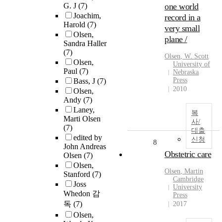
G. J
(7)
one world
Joachim,
record in a
Harold
(7)
very small
Olsen,
plane /
Sandra Haller
(7)
Olsen
, W. Scott
Olsen,
University of
Paul
(7)
Nebraska
Press
Bass, J
(7)
2010
Olsen,
Andy
(7)
Laney,
복
Marti Olsen
사/
(7)
대출
edited by
신청
8
John Andreas
Obstetric care
Olsen
(7)
Olsen,
Olsen
, Martin
Stanford
(7)
Cambridge
Joss
University
Whedon 감
Press
독
(7)
2017
Olsen,