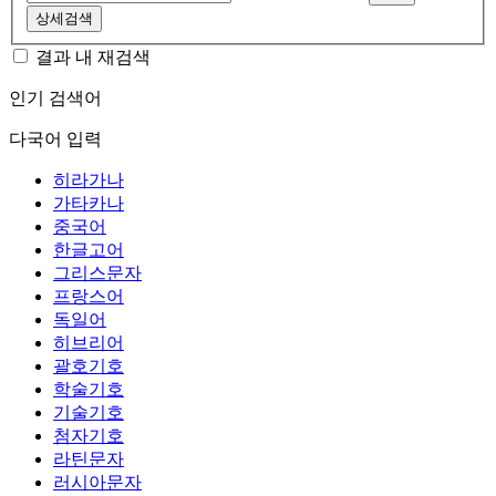
상세검색
결과 내 재검색
인기 검색어
다국어 입력
히라가나
가타카나
중국어
한글고어
그리스문자
프랑스어
독일어
히브리어
괄호기호
학술기호
기술기호
첨자기호
라틴문자
러시아문자