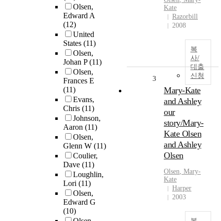
Olsen,
Kate
Edward A
Razorbill
(12)
2008
United
States
(11)
복
Olsen,
사/
Johan P
(11)
대출
Olsen,
신청
3
Frances E
(11)
Mary-Kate
Evans,
and Ashley
Chris
(11)
our
Johnson,
story/Mary-
Aaron
(11)
Kate Olsen
Olsen,
and Ashley
Glenn W
(11)
Olsen
Coulier,
Dave
(11)
Olsen
, Mary-
Loughlin,
Kate
Lori
(11)
Harper
Olsen,
2003
Edward G
(10)
Olsen,
복