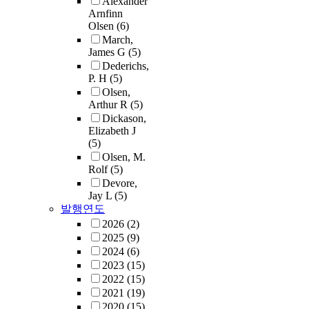
Alexander
Arnfinn
Olsen
(6)
March,
James G
(5)
Dederichs,
P. H
(5)
Olsen,
Arthur R
(5)
Dickason,
Elizabeth J
(5)
Olsen, M.
Rolf
(5)
Devore,
Jay L
(5)
발행연도
2026
(2)
2025
(9)
2024
(6)
2023
(15)
2022
(15)
2021
(19)
2020
(15)