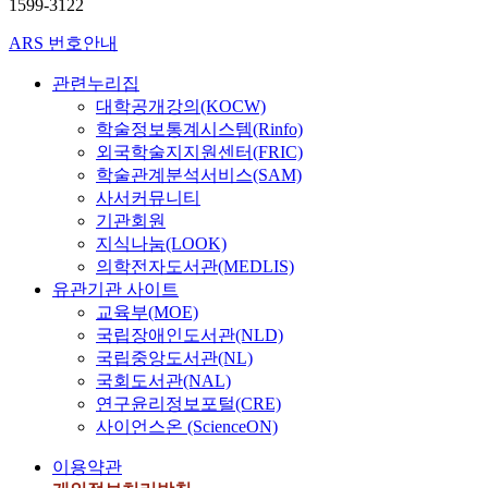
1599-3122
ARS 번호안내
관련누리집
대학공개강의(KOCW)
학술정보통계시스템(Rinfo)
외국학술지지원센터(FRIC)
학술관계분석서비스(SAM)
사서커뮤니티
기관회원
지식나눔(LOOK)
의학전자도서관(MEDLIS)
유관기관 사이트
교육부(MOE)
국립장애인도서관(NLD)
국립중앙도서관(NL)
국회도서관(NAL)
연구윤리정보포털(CRE)
사이언스온 (ScienceON)
이용약관