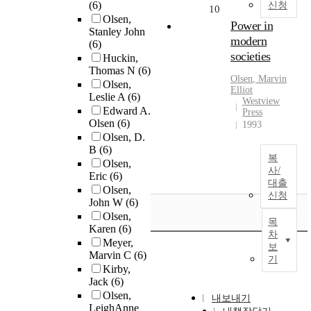
(6)
신청
10
Olsen,
Power in
Stanley John
modern
(6)
societies
Huckin,
Thomas N
(6)
Olsen
, Marvin
Olsen,
Elliot
Leslie A
(6)
Westview
Edward A.
Press
Olsen
(6)
1993
Olsen, D.
B
(6)
복
Olsen,
사/
Eric
(6)
대출
Olsen,
신청
John W
(6)
Olsen,
목
Karen
(6)
차
Meyer,
보
Marvin C
(6)
기
Kirby,
Jack
(6)
Olsen,
내보내기
LeighAnne