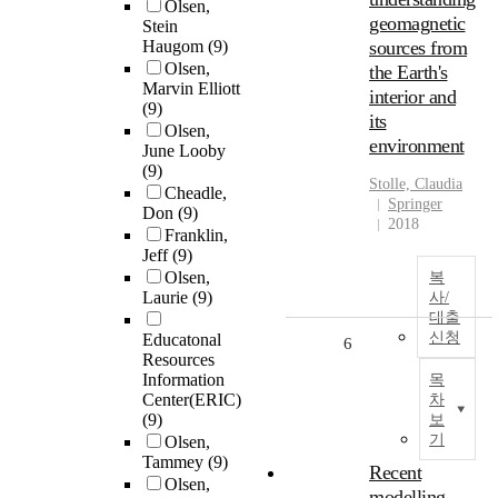
Olsen,
geomagnetic
Stein
Haugom
(9)
sources from
Olsen,
the Earth's
Marvin Elliott
interior and
(9)
its
Olsen,
environment
June Looby
(9)
Stolle, Claudia
Cheadle,
Springer
Don
(9)
2018
Franklin,
Jeff
(9)
Olsen,
복
Laurie
(9)
사/
대출
신청
Educatonal
6
Resources
Information
목
Center(ERIC)
차
(9)
보
기
Olsen,
Tammey
(9)
Recent
Olsen,
modelling