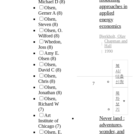
Michael D
(8)
approaches in
Olsen,
applied
Gerner A
(8)
Olsen,
energy
Steven
(8)
economics
Olsen, O.
Wilford
(8)
Bjerkholt, Olav
Chapman and
Whedon,
Hall
Joss
(8)
1990
Amy E.
Olsen
(8)
Olsen,
복
David C
(8)
사/
Olsen,
대출
Chris
(8)
신청
7
Olsen,
Jonathan
(8)
목
Olsen,
차
Richard W
보
(7)
기
Art
Never land :
Institute of
adventures,
Chicago
(7)
wonder, and
Olsen, E.