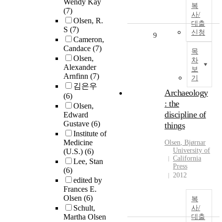
Wendy Kay
복
(7)
사/
Olsen, R.
대출
S
(7)
신청
9
Cameron,
Candace
(7)
목
Olsen,
차
Alexander
보
Arnfinn
(7)
기
김은우
Archaeology
(6)
: the
Olsen,
discipline of
Edward
Gustave
(6)
things
Institute of
Medicine
Olsen
, Bjørnar
University of
(U.S.)
(6)
California
Lee, Stan
Press
(6)
2012
edited by
Frances E.
Olsen
(6)
복
Schult,
사/
Martha Olsen
대출