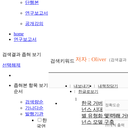
단행본
연구보고서
공개강의
home
연구보고서
검색결과 좁혀 보기
저자 : Oliver
(검색결과
검색키워드
선택해제
좁혀본 항목 보기
내보내기
내책장담기
순서
한글로보기
1
검색량순
한국 거버
정확도순
가나다순
넌스 시대
발행기관
별 유형화 및 미래 거
내림차순
정확
한
넌스 모델 구축
순
10개씩 출력
국연
내림