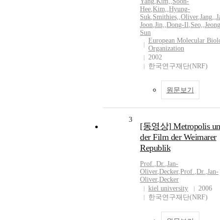
Yang
,
Kim,
,
Soon-
Hee
,
Kim,
,
Hyung-
Suk
,
Smithies,
,
Oliver
,
Jang,
,
J
Joon
,
Jin,
,
Dong-Il
,
Seo,
,
Jeong
Sun
European Molecular Biol
Organization
2002
한국연구재단(NRF)
원문보기
3
[동영상] Metropolis u
der Film der Weimarer
Republik
Prof.
,
Dr.
,
Jan-
Oliver
,
Decker
,
Prof.
,
Dr.
,
Jan-
Oliver
,
Decker
kiel university
2006
한국연구재단(NRF)