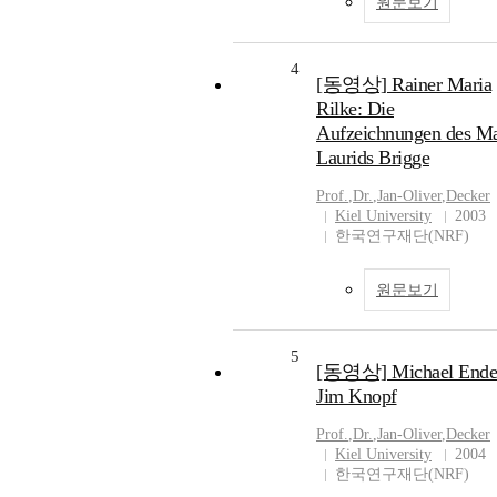
원문보기
4
[동영상] Rainer Maria
Rilke: Die
Aufzeichnungen des Ma
Laurids Brigge
Prof.
,
Dr.
,
Jan-Oliver
,
Decker
Kiel University
2003
한국연구재단(NRF)
원문보기
5
[동영상] Michael Ende
Jim Knopf
Prof.
,
Dr.
,
Jan-Oliver
,
Decker
Kiel University
2004
한국연구재단(NRF)