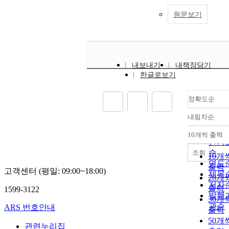
원문보기
내보내기
내책장담기
한글로보기
정확도순
내림차순
정확
순
10개씩 출력
내림
인기
순
조회
10개
연도
출력
고객센터 (평일: 09:00~18:00)
제목
20개
저자
출력
1599-3122
발행
30개
관순
ARS 번호안내
출력
50개
관련누리집