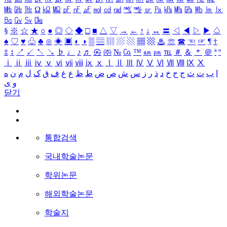
㎒
㎓
㎔
Ω
㏀
㏁
㎊
㎋
㎌
㏖
㏅
㎭
㎮
㎯
㏛
㎩
㎪
㎫
㎬
㏝
㏐
㏓
㏃
㏉
㏜
㏆
§
※
☆
★
○
●
◎
◇
◆
□
■
△
▽
→
←
↑
↓
↔
〓
◁
◀
▷
▶
♤
♠
♡
♥
♧
♣
⊙
◈
▣
◐
◑
▒
▤
▥
▨
▧
▦
▩
♨
☏
☎
☜
☞
¶
†
‡
↕
↗
↙
↖
↘
♭
♩
♪
♬
㉿
㈜
№
㏇
™
㏂
㏘
℡
＃
＆
＊
＠
ª
º
ⅰ
ⅱ
ⅲ
ⅳ
ⅴ
ⅵ
ⅶ
ⅷ
ⅸ
ⅹ
Ⅰ
Ⅱ
Ⅲ
Ⅳ
Ⅴ
Ⅵ
Ⅶ
Ⅷ
Ⅸ
Ⅹ
ا
ب
ت
ث
ج
ح
خ
د
ذ
ر
ز
س
ش
ص
ض
ط
ظ
ع
غ
ف
ق
ک
ل
م
ن
ه
و
ی
닫기
통합검색
국내학술논문
학위논문
해외학술논문
학술지