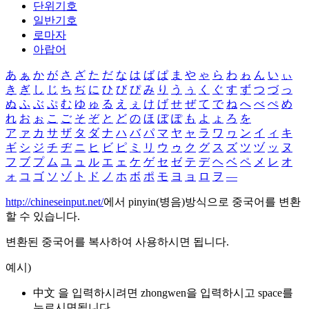
단위기호
일반기호
로마자
아랍어
あ
ぁ
か
が
さ
ざ
た
だ
な
は
ば
ぱ
ま
や
ゃ
ら
わ
ゎ
ん
い
ぃ
き
ぎ
し
じ
ち
ぢ
に
ひ
び
ぴ
み
り
う
ぅ
く
ぐ
す
ず
つ
づ
っ
ぬ
ふ
ぶ
ぷ
む
ゆ
ゅ
る
え
ぇ
け
げ
せ
ぜ
て
で
ね
へ
べ
ぺ
め
れ
お
ぉ
こ
ご
そ
ぞ
と
ど
の
ほ
ぼ
ぽ
も
よ
ょ
ろ
を
ア
ァ
カ
サ
ザ
タ
ダ
ナ
ハ
バ
パ
マ
ヤ
ャ
ラ
ワ
ヮ
ン
イ
ィ
キ
ギ
シ
ジ
チ
ヂ
ニ
ヒ
ビ
ピ
ミ
リ
ウ
ゥ
ク
グ
ス
ズ
ツ
ヅ
ッ
ヌ
フ
ブ
プ
ム
ユ
ュ
ル
エ
ェ
ケ
ゲ
セ
ゼ
テ
デ
ヘ
ベ
ペ
メ
レ
オ
ォ
コ
ゴ
ソ
ゾ
ト
ド
ノ
ホ
ボ
ポ
モ
ヨ
ョ
ロ
ヲ
―
http://chineseinput.net/
에서 pinyin(병음)방식으로 중국어를 변환
할 수 있습니다.
변환된 중국어를 복사하여 사용하시면 됩니다.
예시)
中文 을 입력하시려면
zhongwen
을 입력하시고 space를
누르시면됩니다.