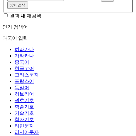
상세검색
결과 내 재검색
인기 검색어
다국어 입력
히라가나
가타카나
중국어
한글고어
그리스문자
프랑스어
독일어
히브리어
괄호기호
학술기호
기술기호
첨자기호
라틴문자
러시아문자