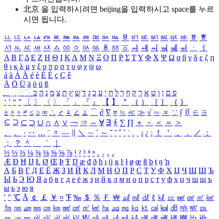
北京 을 입력하시려면
beijing
을 입력하시고 space를 누르
시면 됩니다.
ㅥ
ㅦ
ㅧ
ㅨ
ㅩ
ㅪ
ㅫ
ㅬ
ㅭ
ㅮ
ㅯ
ㅰ
ㅱ
ㅲ
ㅳ
ㅴ
ㅵ
ㅶ
ㅷ
ㅸ
ㅹ
ㅺ
ㅻ
ㅼ
ㅽ
ㅾ
ㅿ
ㆀ
ㆁ
ㆂ
ㆃ
ㆄ
ㆅ
ㆆ
ㆇ
ㆈ
ㆉ
ㆊ
ㆋ
ㆌ
ㆍ
ㆎ
Α
Β
Γ
Δ
Ε
Ζ
Η
Θ
Ι
Κ
Λ
Μ
Ν
Ξ
Ο
Π
Ρ
Σ
Τ
Υ
Φ
Χ
Ψ
Ω
α
β
γ
δ
ε
ζ
η
θ
ι
κ
λ
μ
ν
ξ
ο
π
ρ
σ
τ
υ
φ
χ
ψ
ω
á
à
Á
À
é
è
É
È
ç
Ç
ê
Ä
Ö
Ü
ä
ö
ü
ß
ְ
ֳ
ֲ
ֱ
ָ
ַ
ֵ
ֶ
ִ
ֹ
ּ
ֻ
ׂ
ׁ
ּ
ב
ה
נ
מ
צ
ת
ץ
ש
ד
ג
כ
ע
י
ח
ל
ך
ף
ק
ר
א
ט
ו
ן
ם
פ
‘
’
“
”
〔
〕
〈
〉
「
」
『
』
【
】
＂
（
）
［
］
｛
｝
±
×
÷
≠
≤
≥
∞
∴
♂
♀
∠
⊥
⌒
∂
∇
≡
≒
≪
≫
√
∽
∝
∵
∫
∬
∈
∋
⊆
⊇
⊂
⊃
∪
∩
∧
∨
￢
⇒
⇔
∀
∃
∮
∑
∏
＋
－
＜
＝
＞
、
。
·
‥
…
¨
〃
―
∥
＼
∼
´
～
ˇ
˘
˝
˚
˙
¸
˛
¡
¿
ː
！
＇
，
．
／
：
；
？
＾
＿
｀
｜
½
⅓
⅔
¼
¾
⅛
⅜
⅝
⅞
¹
²
³
⁴
ⁿ
₁
₂
₃
₄
Æ
Ð
Ħ
Ĳ
Ł
Ø
Œ
Þ
Ŧ
Ŋ
æ
đ
ð
ħ
ı
ĳ
ĸ
ŀ
ł
ø
œ
ß
þ
ŧ
ŋ
ŉ
А
Б
В
Г
Д
Е
Ё
Ж
З
И
Й
К
Л
М
Н
О
П
Р
С
Т
У
Ф
Х
Ц
Ч
Ш
Щ
Ъ
Ы
Ь
Э
Ю
Я
а
б
в
г
д
е
ё
ж
з
и
й
к
л
м
н
о
п
р
с
т
у
ф
х
ц
ч
ш
щ
ъ
ы
ь
э
ю
я
′
″
℃
Å
￠
￡
￥
¤
℉
‰
＄
％
Ｆ
￦
㎕
㎖
㎗
ℓ
㎘
㏄
㎣
㎤
㎥
㎦
㎙
㎚
㎛
㎜
㎝
㎞
㎟
㎠
㎡
㎢
㏊
㎍
㎎
㎏
㏏
㎈
㎉
㏈
㎧
㎨
㎰
㎱
㎲
㎳
㎴
㎵
㎶
㎷
㎸
㎹
㎀
㎁
㎂
㎃
㎄
㎺
㎻
㎽
㎾
㎿
㎐
㎑