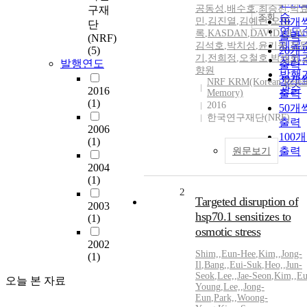
인기
공동성
,
배수호
,
최승진
,
박
구재
순
조회
민
,
김진열
,
김예린
,
오재
10개
단
연도
록
,
KASDAN
,
DAVID
,
OLIV
출력
(NRF)
제목
김석호
,
박치성
,
윤기웅
,
정
(5)
20개
기
,
전희정
,
오철호
,
박재희
,
저자
발행연도
출력
향원
발행
30개
NRF KRM(Korean Resea
관순
2016
Memory)
출력
(1)
2016
50개
한국연구재단(NRF)
출력
2006
100
(1)
출력
원문보기
2004
(1)
2
Targeted disruption of
2003
hsp70.1 sensitizes to
(1)
osmotic stress
2002
Shim,
,
Eun-Hee
,
Kim,
,
Jong-
(1)
Il
,
Bang,
,
Eui-Suk
,
Heo,
,
Jun-
Seok
,
Lee,
,
Jae-Seon
,
Kim,
,
Eu
오늘 본 자료
Young
,
Lee,
,
Jong-
Eun
,
Park,
,
Woong-