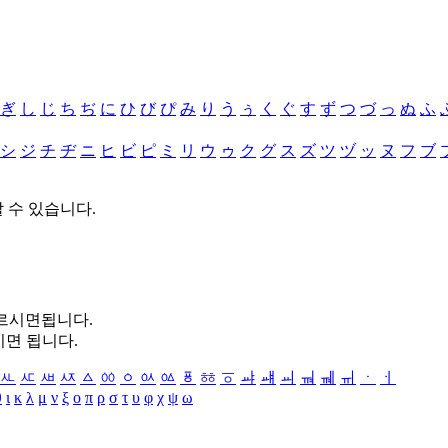
ぎ
し
じ
ち
ぢ
に
ひ
び
ぴ
み
り
う
ぅ
く
ぐ
す
ず
つ
づ
っ
ぬ
ふ
シ
ジ
チ
ヂ
ニ
ヒ
ビ
ピ
ミ
リ
ウ
ゥ
ク
グ
ス
ズ
ツ
ヅ
ッ
ヌ
フ
ブ
할 수 있습니다.
누르시면됩니다.
시면 됩니다.
ㅻ
ㅼ
ㅽ
ㅾ
ㅿ
ㆀ
ㆁ
ㆂ
ㆃ
ㆄ
ㆅ
ㆆ
ㆇ
ㆈ
ㆉ
ㆊ
ㆋ
ㆌ
ㆍ
ㆎ
θ
ι
κ
λ
μ
ν
ξ
ο
π
ρ
σ
τ
υ
φ
χ
ψ
ω