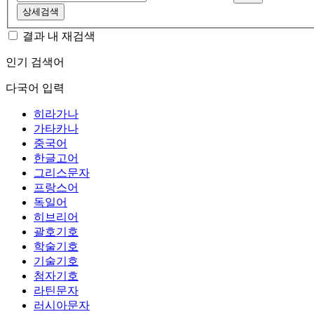
상세검색
결과 내 재검색
인기 검색어
다국어 입력
히라가나
가타카나
중국어
한글고어
그리스문자
프랑스어
독일어
히브리어
괄호기호
학술기호
기술기호
첨자기호
라틴문자
러시아문자