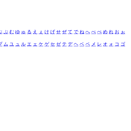
ぶ
ぷ
む
ゆ
ゅ
る
え
ぇ
け
げ
せ
ぜ
て
で
ね
へ
べ
ぺ
め
れ
お
ぉ
プ
ム
ユ
ュ
ル
エ
ェ
ケ
ゲ
セ
ゼ
テ
デ
ヘ
ベ
ペ
メ
レ
オ
ォ
コ
ゴ