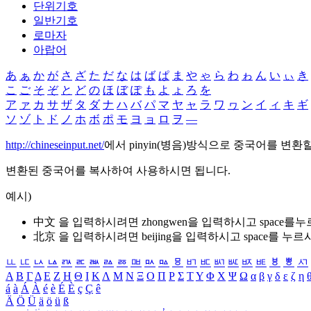
단위기호
일반기호
로마자
아랍어
あ
ぁ
か
が
さ
ざ
た
だ
な
は
ば
ぱ
ま
や
ゃ
ら
わ
ゎ
ん
い
ぃ
き
こ
ご
そ
ぞ
と
ど
の
ほ
ぼ
ぽ
も
よ
ょ
ろ
を
ア
ァ
カ
サ
ザ
タ
ダ
ナ
ハ
バ
パ
マ
ヤ
ャ
ラ
ワ
ヮ
ン
イ
ィ
キ
ギ
ソ
ゾ
ト
ド
ノ
ホ
ボ
ポ
モ
ヨ
ョ
ロ
ヲ
―
http://chineseinput.net/
에서 pinyin(병음)방식으로 중국어를 변환
변환된 중국어를 복사하여 사용하시면 됩니다.
예시)
中文 을 입력하시려면
zhongwen
을 입력하시고 space를
北京 을 입력하시려면
beijing
을 입력하시고 space를 누르
ㅥ
ㅦ
ㅧ
ㅨ
ㅩ
ㅪ
ㅫ
ㅬ
ㅭ
ㅮ
ㅯ
ㅰ
ㅱ
ㅲ
ㅳ
ㅴ
ㅵ
ㅶ
ㅷ
ㅸ
ㅹ
ㅺ
Α
Β
Γ
Δ
Ε
Ζ
Η
Θ
Ι
Κ
Λ
Μ
Ν
Ξ
Ο
Π
Ρ
Σ
Τ
Υ
Φ
Χ
Ψ
Ω
α
β
γ
δ
ε
ζ
η
á
à
Á
À
é
è
É
È
ç
Ç
ê
Ä
Ö
Ü
ä
ö
ü
ß