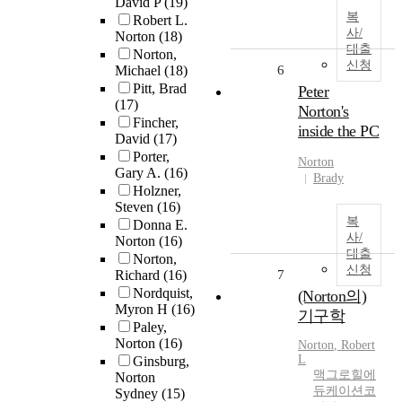
David P
(19)
복
Robert L.
사/
Norton
(18)
대출
Norton,
신청
Michael
(18)
6
Pitt, Brad
Peter
(17)
Norton's
Fincher,
inside the PC
David
(17)
Porter,
Norton
Gary A.
(16)
Brady
Holzner,
Steven
(16)
복
Donna E.
사/
Norton
(16)
대출
Norton,
신청
Richard
(16)
7
Nordquist,
(Norton의)
Myron H
(16)
기구학
Paley,
Norton
(16)
Norton
, Robert
L
Ginsburg,
맥그로힐에
Norton
듀케이션코
Sydney
(15)