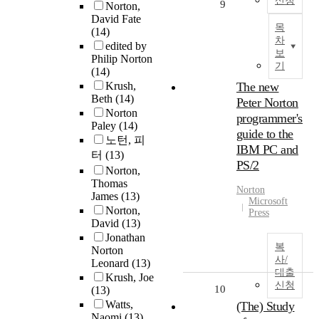
신청
9
Norton,
David Fate
목
(14)
차
edited by
보
Philip Norton
기
(14)
Krush,
The new
Beth
(14)
Peter Norton
Norton
programmer's
Paley
(14)
guide to the
노턴, 피
IBM PC and
터
(13)
PS/2
Norton,
Thomas
Norton
James
(13)
Microsoft
Norton,
Press
David
(13)
Jonathan
복
Norton
사/
Leonard
(13)
대출
Krush, Joe
신청
10
(13)
Watts,
(The) Study
Naomi
(13)