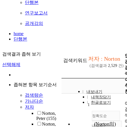
단행본
연구보고서
공개강의
home
단행본
검색결과 좁혀 보기
저자 : Norton
검색키워드
선택해제
(검색결과
2,529
건)
좁혀본 항목 보기순서
내보내기
검색량순
내책장담기
가나다순
한글로보기
1
저자
Norton,
정확도순
Peter
(155)
(Norton의)
Norton,
내림차순