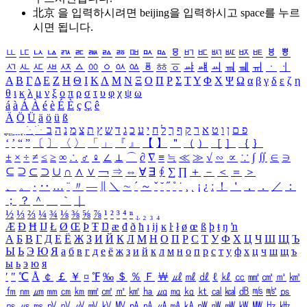
北京 을 입력하시려면
beijing
을 입력하시고 space를 누르
시면 됩니다.
ㅥ
ㅦ
ㅧ
ㅨ
ㅩ
ㅪ
ㅫ
ㅬ
ㅭ
ㅮ
ㅯ
ㅰ
ㅱ
ㅲ
ㅳ
ㅴ
ㅵ
ㅶ
ㅷ
ㅸ
ㅹ
ㅺ
ㅻ
ㅼ
ㅽ
ㅾ
ㅿ
ㆀ
ㆁ
ㆂ
ㆃ
ㆄ
ㆅ
ㆆ
ㆇ
ㆈ
ㆉ
ㆊ
ㆋ
ㆌ
ㆍ
ㆎ
Α
Β
Γ
Δ
Ε
Ζ
Η
Θ
Ι
Κ
Λ
Μ
Ν
Ξ
Ο
Π
Ρ
Σ
Τ
Υ
Φ
Χ
Ψ
Ω
α
β
γ
δ
ε
ζ
η
θ
ι
κ
λ
μ
ν
ξ
ο
π
ρ
σ
τ
υ
φ
χ
ψ
ω
á
à
Á
À
é
è
É
È
ç
Ç
ê
Ä
Ö
Ü
ä
ö
ü
ß
ְ
ֳ
ֲ
ֱ
ָ
ַ
ֵ
ֶ
ִ
ֹ
ּ
ֻ
ׂ
ׁ
ּ
ב
ה
נ
מ
צ
ת
ץ
ש
ד
ג
כ
ע
י
ח
ל
ך
ף
ק
ר
א
ט
ו
ן
ם
פ
‘
’
“
”
〔
〕
〈
〉
「
」
『
』
【
】
＂
（
）
［
］
｛
｝
±
×
÷
≠
≤
≥
∞
∴
♂
♀
∠
⊥
⌒
∂
∇
≡
≒
≪
≫
√
∽
∝
∵
∫
∬
∈
∋
⊆
⊇
⊂
⊃
∪
∩
∧
∨
￢
⇒
⇔
∀
∃
∮
∑
∏
＋
－
＜
＝
＞
、
。
·
‥
…
¨
〃
―
∥
＼
∼
´
～
ˇ
˘
˝
˚
˙
¸
˛
¡
¿
ː
！
＇
，
．
／
：
；
？
＾
＿
｀
｜
½
⅓
⅔
¼
¾
⅛
⅜
⅝
⅞
¹
²
³
⁴
ⁿ
₁
₂
₃
₄
Æ
Ð
Ħ
Ĳ
Ł
Ø
Œ
Þ
Ŧ
Ŋ
æ
đ
ð
ħ
ı
ĳ
ĸ
ŀ
ł
ø
œ
ß
þ
ŧ
ŋ
ŉ
А
Б
В
Г
Д
Е
Ё
Ж
З
И
Й
К
Л
М
Н
О
П
Р
С
Т
У
Ф
Х
Ц
Ч
Ш
Щ
Ъ
Ы
Ь
Э
Ю
Я
а
б
в
г
д
е
ё
ж
з
и
й
к
л
м
н
о
п
р
с
т
у
ф
х
ц
ч
ш
щ
ъ
ы
ь
э
ю
я
′
″
℃
Å
￠
￡
￥
¤
℉
‰
＄
％
Ｆ
￦
㎕
㎖
㎗
ℓ
㎘
㏄
㎣
㎤
㎥
㎦
㎙
㎚
㎛
㎜
㎝
㎞
㎟
㎠
㎡
㎢
㏊
㎍
㎎
㎏
㏏
㎈
㎉
㏈
㎧
㎨
㎰
㎱
㎲
㎳
㎴
㎵
㎶
㎷
㎸
㎹
㎀
㎁
㎂
㎃
㎄
㎺
㎻
㎽
㎾
㎿
㎐
㎑