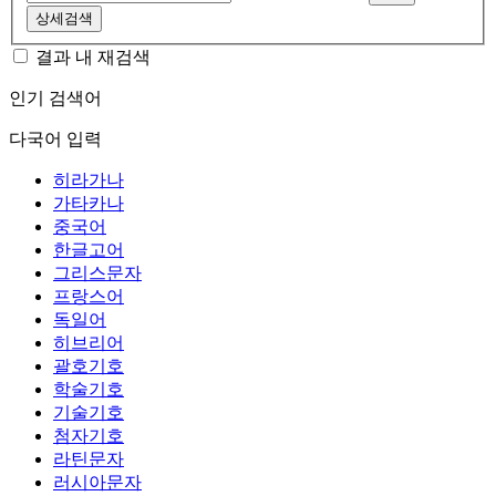
상세검색
결과 내 재검색
인기 검색어
다국어 입력
히라가나
가타카나
중국어
한글고어
그리스문자
프랑스어
독일어
히브리어
괄호기호
학술기호
기술기호
첨자기호
라틴문자
러시아문자