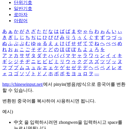
단위기호
일반기호
로마자
아랍어
あ
ぁ
か
が
さ
ざ
た
だ
な
は
ば
ぱ
ま
や
ゃ
ら
わ
ゎ
ん
い
ぃ
き
ぎ
し
じ
ち
ぢ
に
ひ
び
ぴ
み
り
う
ぅ
く
ぐ
す
ず
つ
づ
っ
ぬ
ふ
ぶ
ぷ
む
ゆ
ゅ
る
え
ぇ
け
げ
せ
ぜ
て
で
ね
へ
べ
ぺ
め
れ
お
ぉ
こ
ご
そ
ぞ
と
ど
の
ほ
ぼ
ぽ
も
よ
ょ
ろ
を
ア
ァ
カ
サ
ザ
タ
ダ
ナ
ハ
バ
パ
マ
ヤ
ャ
ラ
ワ
ヮ
ン
イ
ィ
キ
ギ
シ
ジ
チ
ヂ
ニ
ヒ
ビ
ピ
ミ
リ
ウ
ゥ
ク
グ
ス
ズ
ツ
ヅ
ッ
ヌ
フ
ブ
プ
ム
ユ
ュ
ル
エ
ェ
ケ
ゲ
セ
ゼ
テ
デ
ヘ
ベ
ペ
メ
レ
オ
ォ
コ
ゴ
ソ
ゾ
ト
ド
ノ
ホ
ボ
ポ
モ
ヨ
ョ
ロ
ヲ
―
http://chineseinput.net/
에서 pinyin(병음)방식으로 중국어를 변환
할 수 있습니다.
변환된 중국어를 복사하여 사용하시면 됩니다.
예시)
中文 을 입력하시려면
zhongwen
을 입력하시고 space를
누르시면됩니다.