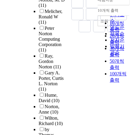
정확도
(11)
순
10개씩 출력
Melicher,
내림차순
인기도
Ronald W
순
조회
(11)
10개씩
연도순
Peter
출력
Norton
제목순
20개씩
Computing
저자순
출력
Corporation
발행기
30개씩
(11)
관순
출력
Ray,
50개씩
Gordon
Norton
(11)
출력
Gary A.
100개씩
Porter, Curtis
출력
L. Norton
(11)
Hume,
David
(10)
Norton,
Anne
(10)
Wilton,
Richard
(10)
by
Thomas