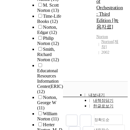
of
M. Scott
Orchestration
Norton
(13)
: Third
Time-Life
Edition [녹
Books
(12)
음자료]
Norton,
Edgar
(12)
Norton
Philip
Norton[제
Norton
(12)
작]
Smith,
2002
Richard
Norton
(12)
Educatonal
Resources
Information
Center(ERIC)
(12)
내보내기
Norton,
내책장담기
George W
한글로보기
(11)
William
Norton
(11)
정확도순
Herter
Norton, M. D
내림차순