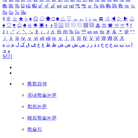
㎒
㎓
㎔
Ω
㏀
㏁
㎊
㎋
㎌
㏖
㏅
㎭
㎮
㎯
㏛
㎩
㎪
㎫
㎬
㏝
㏐
㏓
㏃
㏉
㏜
㏆
§
※
☆
★
○
●
◎
◇
◆
□
■
△
▽
→
←
↑
↓
↔
〓
◁
◀
▷
▶
♤
♠
♡
♥
♧
♣
⊙
◈
▣
◐
◑
▒
▤
▥
▨
▧
▦
▩
♨
☏
☎
☜
☞
¶
†
‡
↕
↗
↙
↖
↘
♭
♩
♪
♬
㉿
㈜
№
㏇
™
㏂
㏘
℡
＃
＆
＊
＠
ª
º
ⅰ
ⅱ
ⅲ
ⅳ
ⅴ
ⅵ
ⅶ
ⅷ
ⅸ
ⅹ
Ⅰ
Ⅱ
Ⅲ
Ⅳ
Ⅴ
Ⅵ
Ⅶ
Ⅷ
Ⅸ
Ⅹ
ا
ب
ت
ث
ج
ح
خ
د
ذ
ر
ز
س
ش
ص
ض
ط
ظ
ع
غ
ف
ق
ک
ل
م
ن
ه
و
ی
닫기
통합검색
국내학술논문
학위논문
해외학술논문
학술지