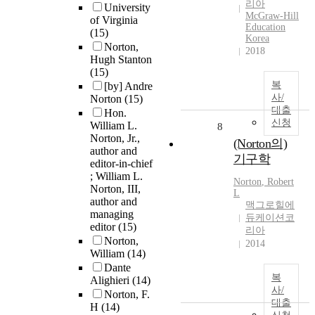
리아
University
McGraw-Hill
of Virginia
Education
(15)
Korea
Norton,
2018
Hugh Stanton
(15)
복
[by] Andre
사/
Norton
(15)
대출
Hon.
신청
William L.
8
Norton, Jr.,
(Norton의)
author and
기구학
editor-in-chief
; William L.
Norton
, Robert
Norton, III,
L
author and
맥그로힐에
managing
듀케이션코
editor
(15)
리아
Norton,
2014
William
(14)
Dante
복
Alighieri
(14)
사/
Norton, F.
대출
H
(14)