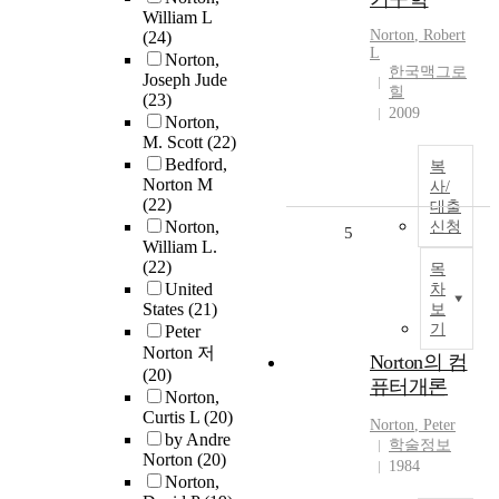
William L
Norton
, Robert
(24)
L
Norton,
한국맥그로
Joseph Jude
힐
(23)
2009
Norton,
M. Scott
(22)
Bedford,
복
Norton M
사/
(22)
대출
Norton,
신청
5
William L.
(22)
목
United
차
States
(21)
보
기
Peter
Norton 저
Norton의 컴
(20)
퓨터개론
Norton,
Curtis L
(20)
Norton
, Peter
by Andre
학술정보
Norton
(20)
1984
Norton,