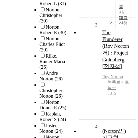
Robert L
(31)
복
Norton,
사/
Christopher
대출
(30)
신청
3
Norton,
The
Robert E
(30)
Norton,
Plunderer
Charles Eliot
(Roy Norton
(29)
저) : Project
Rilke,
Gutenberg
Rainer Maria
[전자책]
(26)
Andre
Roy
Norton
Norton
(26)
북큐브네트
웍스
Christopher
2015
Norton
(26)
Norton,
Donna E
(25)
Kaplan,
Robert S
(24)
Juster,
4
(Norton의)
Norton
(24)
Norton,
기구학