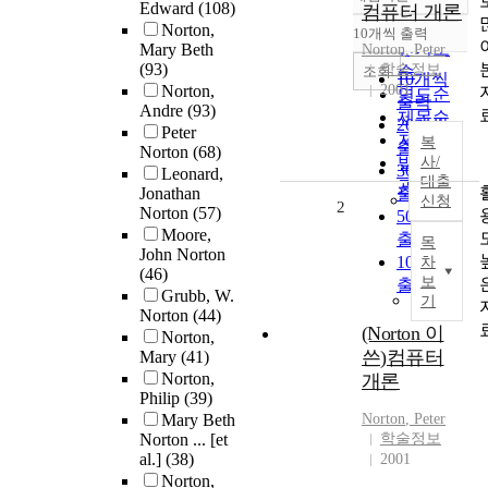
정확도
Edward
(108)
컴퓨터 개론
순
Norton,
10개씩 출력
내림차순
인기도
Mary Beth
Norton
, Peter
(93)
학술정보
순
조회
10개씩
Norton,
2001
연도순
출력
Andre
(93)
제목순
20개씩
Peter
저자순
복
출력
Norton
(68)
발행기
사/
30개씩
Leonard,
대출
관순
Jonathan
출력
신청
2
Norton
(57)
50개씩
Moore,
출력
목
John Norton
100개씩
차
(46)
보
출력
Grubb, W.
기
Norton
(44)
(Norton 이
Norton,
쓴)컴퓨터
Mary
(41)
Norton,
개론
Philip
(39)
Mary Beth
Norton
, Peter
Norton ... [et
학술정보
al.]
(38)
2001
Norton,