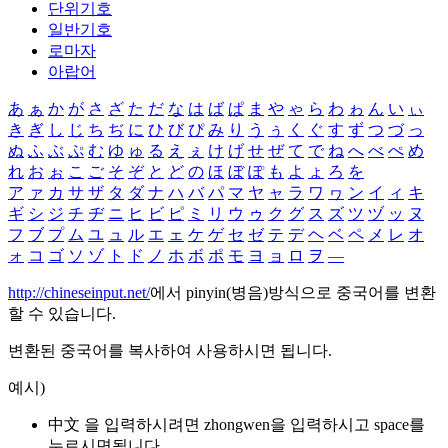
단위기호
일반기호
로마자
아랍어
あ
ぁ
か
が
さ
ざ
た
だ
な
は
ば
ぱ
ま
や
ゃ
ら
わ
ゎ
ん
い
ぃ
き
ぎ
し
じ
ち
ぢ
に
ひ
び
ぴ
み
り
う
ぅ
く
ぐ
す
ず
つ
づ
っ
ぬ
ふ
ぶ
ぷ
む
ゆ
ゅ
る
え
ぇ
け
げ
せ
ぜ
て
で
ね
へ
べ
ぺ
め
れ
お
ぉ
こ
ご
そ
ぞ
と
ど
の
ほ
ぼ
ぽ
も
よ
ょ
ろ
を
ア
ァ
カ
サ
ザ
タ
ダ
ナ
ハ
バ
パ
マ
ヤ
ャ
ラ
ワ
ヮ
ン
イ
ィ
キ
ギ
シ
ジ
チ
ヂ
ニ
ヒ
ビ
ピ
ミ
リ
ウ
ゥ
ク
グ
ス
ズ
ツ
ヅ
ッ
ヌ
フ
ブ
プ
ム
ユ
ュ
ル
エ
ェ
ケ
ゲ
セ
ゼ
テ
デ
ヘ
ベ
ペ
メ
レ
オ
ォ
コ
ゴ
ソ
ゾ
ト
ド
ノ
ホ
ボ
ポ
モ
ヨ
ョ
ロ
ヲ
―
http://chineseinput.net/
에서 pinyin(병음)방식으로 중국어를 변환
할 수 있습니다.
변환된 중국어를 복사하여 사용하시면 됩니다.
예시)
中文 을 입력하시려면
zhongwen
을 입력하시고 space를
누르시면됩니다.