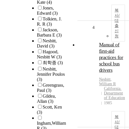
Kate
(4)
Jones,
복
Edward
(3)
사/
Tolkien, J.
대
R. R
(3)
출
4
Jackson,
신
Barbara E
(3)
청
Nesbitt,
Manual of
David
(3)
first-aid
Hagood,
Nesbitt W
(3)
practices for
최학종
(3)
school bus
Nesbitt,
drivers
Jennifer Poulos
(3)
Nesbitt
,
William R
Greengrass,
California.
Paul
(3)
Department
Gildea,
of Education
Allan
(3)
1985
Scott, Ken
(3)
복
사/
Ingham,William
대
R
(3)