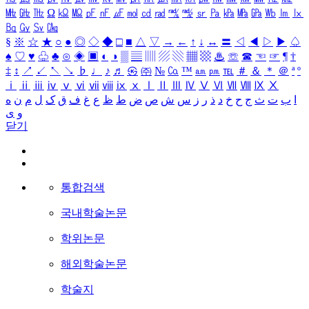
㎒
㎓
㎔
Ω
㏀
㏁
㎊
㎋
㎌
㏖
㏅
㎭
㎮
㎯
㏛
㎩
㎪
㎫
㎬
㏝
㏐
㏓
㏃
㏉
㏜
㏆
§
※
☆
★
○
●
◎
◇
◆
□
■
△
▽
→
←
↑
↓
↔
〓
◁
◀
▷
▶
♤
♠
♡
♥
♧
♣
⊙
◈
▣
◐
◑
▒
▤
▥
▨
▧
▦
▩
♨
☏
☎
☜
☞
¶
†
‡
↕
↗
↙
↖
↘
♭
♩
♪
♬
㉿
㈜
№
㏇
™
㏂
㏘
℡
＃
＆
＊
＠
ª
º
ⅰ
ⅱ
ⅲ
ⅳ
ⅴ
ⅵ
ⅶ
ⅷ
ⅸ
ⅹ
Ⅰ
Ⅱ
Ⅲ
Ⅳ
Ⅴ
Ⅵ
Ⅶ
Ⅷ
Ⅸ
Ⅹ
ا
ب
ت
ث
ج
ح
خ
د
ذ
ر
ز
س
ش
ص
ض
ط
ظ
ع
غ
ف
ق
ک
ل
م
ن
ه
و
ی
닫기
통합검색
국내학술논문
학위논문
해외학술논문
학술지