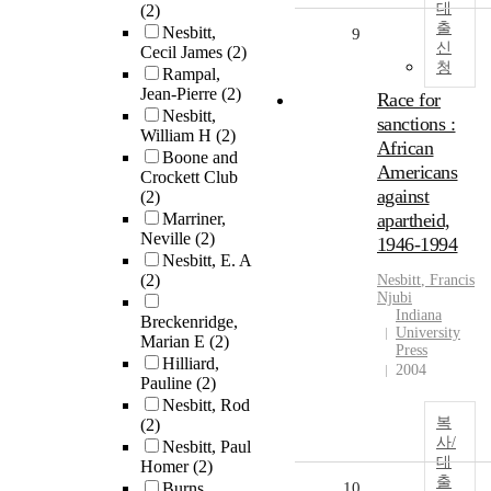
대
(2)
출
Nesbitt,
9
신
Cecil James
(2)
청
Rampal,
Jean-Pierre
(2)
Race for
Nesbitt,
sanctions :
William H
(2)
African
Boone and
Americans
Crockett Club
against
(2)
Marriner,
apartheid,
Neville
(2)
1946-1994
Nesbitt, E. A
(2)
Nesbitt
, Francis
Njubi
Indiana
Breckenridge,
University
Marian E
(2)
Press
Hilliard,
2004
Pauline
(2)
Nesbitt, Rod
복
(2)
사/
Nesbitt, Paul
대
Homer
(2)
출
Burns,
10