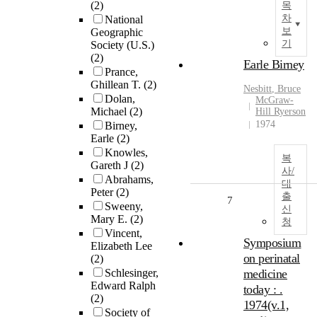
(2)
목
차
National
보
Geographic
기
Society (U.S.)
(2)
Earle Birney
Prance,
Ghillean T.
(2)
Nesbitt
, Bruce
Dolan,
McGraw-
Michael
(2)
Hill Ryerson
1974
Birney,
Earle
(2)
Knowles,
복
Gareth J
(2)
사/
Abrahams,
대
Peter
(2)
출
7
Sweeny,
신
Mary E.
(2)
청
Vincent,
Symposium
Elizabeth Lee
on perinatal
(2)
Schlesinger,
medicine
Edward Ralph
today : .
(2)
1974(v.1,
Society of