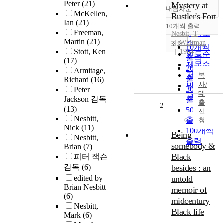
Peter
(21)
Mystery at
내림차순
정확도
McKellen,
Rustler's Fort
Ian
(21)
순
10개씩 출력
내림차순
Freeman,
인기도
Nesbit
, T
Martin
(21)
Whitman
순
조회
10개씩
Stott, Ken
1964
연도순
출력
(17)
제목순
20개씩
Armitage,
저자순
복
출력
Richard
(16)
사/
발행기
30개씩
Peter
대
관순
Jackson 감독
출력
출
2
(13)
50개씩
신
Nesbitt,
출력
청
Nick
(11)
100개씩
Being
Nesbitt,
출력
somebody &
Brian
(7)
Black
피터 잭슨
감독
(6)
besides : an
edited by
untold
Brian Nesbitt
memoir of
(6)
midcentury
Nesbitt,
Black life
Mark
(6)