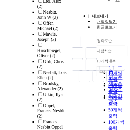
Etel, Alex
(2)
Nesbitt,
내보내기
John W
(2)
내책장담기
Offer,
한글로보기
Michael
(2)
Mawle,
Joseph
(2)
정확도순
Hirschbiegel,
내림차순
정확도
Oliver
(2)
순
Ofili, Chris
10개씩 출력
내림차순
인기도
(2)
순
조회
Nesbitt, Lois
10개씩
연도순
Ellen
(2)
출력
Brodsky,
제목순
20개씩
Alexander
(2)
저자순
출력
Utkin, Ilya
발행기
30개씩
(2)
관순
출력
Oppel,
50개씩
Frances Nesbitt
(2)
출력
Frances
100개씩
Nesbitt Oppel
출력