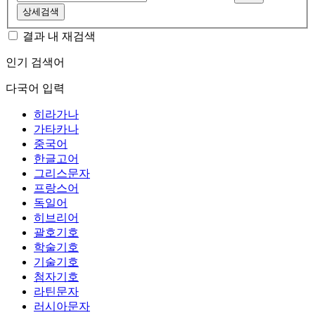
상세검색
결과 내 재검색
인기 검색어
다국어 입력
히라가나
가타카나
중국어
한글고어
그리스문자
프랑스어
독일어
히브리어
괄호기호
학술기호
기술기호
첨자기호
라틴문자
러시아문자