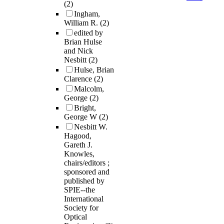
(2)
Ingham,
William R.
(2)
edited by
Brian Hulse
and Nick
Nesbitt
(2)
Hulse, Brian
Clarence
(2)
Malcolm,
George
(2)
Bright,
George W
(2)
Nesbitt W.
Hagood,
Gareth J.
Knowles,
chairs/editors ;
sponsored and
published by
SPIE--the
International
Society for
Optical