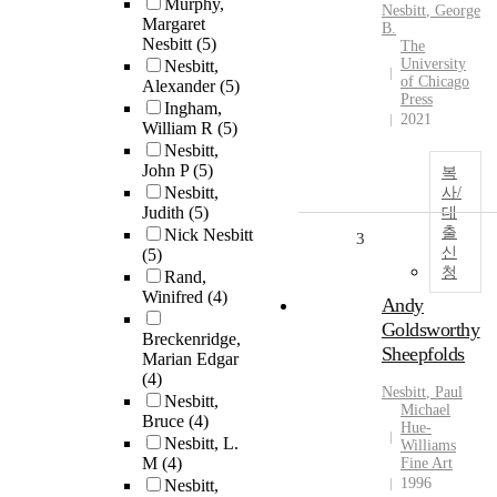
Murphy,
Nesbitt
, George
Margaret
B.
Nesbitt
(5)
The
University
Nesbitt,
of Chicago
Alexander
(5)
Press
Ingham,
2021
William R
(5)
Nesbitt,
John P
(5)
복
Nesbitt,
사/
Judith
(5)
대
출
Nick Nesbitt
3
신
(5)
청
Rand,
Winifred
(4)
Andy
Goldsworthy
Breckenridge,
Sheepfolds
Marian Edgar
(4)
Nesbitt
, Paul
Nesbitt,
Michael
Bruce
(4)
Hue-
Nesbitt, L.
Williams
M
(4)
Fine Art
1996
Nesbitt,