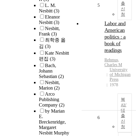
출
L. M.
5
신
Nesbitt
(3)
청
Eleanor
Nesbitt
(3)
Labor and
Nesbitt,
American
Frank
(3)
politics : a
최학종 옮
book of
김
(3)
readings
Kate Nesbitt
편집
(3)
Rehmus,
Charles M
Bach,
University
Johann
of Michigan
Sebastian
(2)
Press
Nesbitt,
1978
Marion
(2)
Arco
Publishing
복
Company
(2)
사/
대
by Marian
출
E.
6
신
Breckenridge,
청
Margaret
Nesbitt Murphy