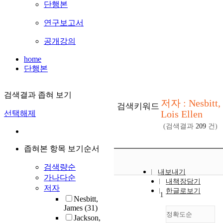
단행본
연구보고서
공개강의
home
단행본
검색결과 좁혀 보기
저자 : Nesbitt,
검색키워드
Lois Ellen
선택해제
(검색결과
209
건)
좁혀본 항목 보기순서
검색량순
내보내기
가나다순
내책장담기
저자
한글로보기
1
Nesbitt,
James
(31)
정확도순
Jackson,