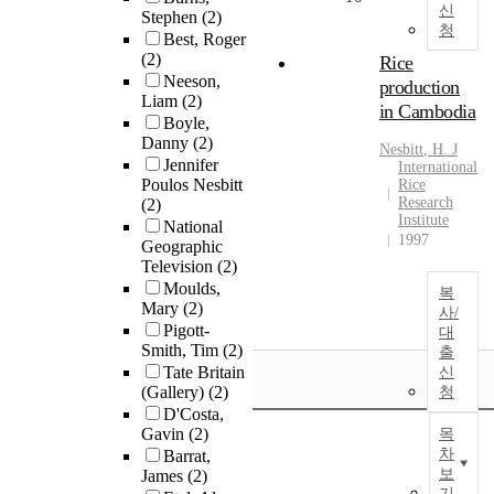
신
Stephen
(2)
청
Best, Roger
(2)
Rice
Neeson,
production
Liam
(2)
in Cambodia
Boyle,
Danny
(2)
Nesbitt
, H. J
Jennifer
International
Poulos Nesbitt
Rice
Research
(2)
Institute
National
1997
Geographic
Television
(2)
Moulds,
복
Mary
(2)
사/
Pigott-
대
Smith, Tim
(2)
출
Tate Britain
신
(Gallery)
(2)
청
D'Costa,
Gavin
(2)
목
차
Barrat,
보
James
(2)
기