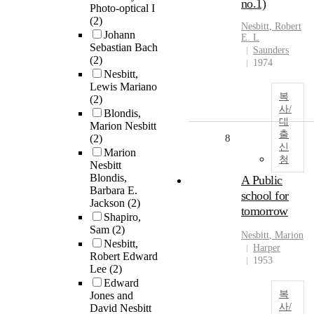
no.1)
Photo-optical I
(2)
Nesbitt
, Robert
Johann
E. L
Sebastian Bach
Saunders
(2)
1974
Nesbitt,
Lewis Mariano
복
(2)
사/
Blondis,
대
Marion Nesbitt
출
(2)
8
신
Marion
청
Nesbitt
Blondis,
A Public
Barbara E.
school for
Jackson
(2)
tomorrow
Shapiro,
Sam
(2)
Nesbitt
, Marion
Nesbitt,
Harper
Robert Edward
1953
Lee
(2)
Edward
복
Jones and
사/
David Nesbitt