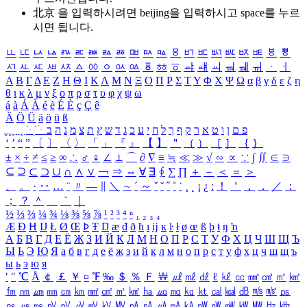
北京 을 입력하시려면
beijing
을 입력하시고 space를 누르
시면 됩니다.
ㅥ
ㅦ
ㅧ
ㅨ
ㅩ
ㅪ
ㅫ
ㅬ
ㅭ
ㅮ
ㅯ
ㅰ
ㅱ
ㅲ
ㅳ
ㅴ
ㅵ
ㅶ
ㅷ
ㅸ
ㅹ
ㅺ
ㅻ
ㅼ
ㅽ
ㅾ
ㅿ
ㆀ
ㆁ
ㆂ
ㆃ
ㆄ
ㆅ
ㆆ
ㆇ
ㆈ
ㆉ
ㆊ
ㆋ
ㆌ
ㆍ
ㆎ
Α
Β
Γ
Δ
Ε
Ζ
Η
Θ
Ι
Κ
Λ
Μ
Ν
Ξ
Ο
Π
Ρ
Σ
Τ
Υ
Φ
Χ
Ψ
Ω
α
β
γ
δ
ε
ζ
η
θ
ι
κ
λ
μ
ν
ξ
ο
π
ρ
σ
τ
υ
φ
χ
ψ
ω
á
à
Á
À
é
è
É
È
ç
Ç
ê
Ä
Ö
Ü
ä
ö
ü
ß
ְ
ֳ
ֲ
ֱ
ָ
ַ
ֵ
ֶ
ִ
ֹ
ּ
ֻ
ׂ
ׁ
ּ
ב
ה
נ
מ
צ
ת
ץ
ש
ד
ג
כ
ע
י
ח
ל
ך
ף
ק
ר
א
ט
ו
ן
ם
פ
‘
’
“
”
〔
〕
〈
〉
「
」
『
』
【
】
＂
（
）
［
］
｛
｝
±
×
÷
≠
≤
≥
∞
∴
♂
♀
∠
⊥
⌒
∂
∇
≡
≒
≪
≫
√
∽
∝
∵
∫
∬
∈
∋
⊆
⊇
⊂
⊃
∪
∩
∧
∨
￢
⇒
⇔
∀
∃
∮
∑
∏
＋
－
＜
＝
＞
、
。
·
‥
…
¨
〃
―
∥
＼
∼
´
～
ˇ
˘
˝
˚
˙
¸
˛
¡
¿
ː
！
＇
，
．
／
：
；
？
＾
＿
｀
｜
½
⅓
⅔
¼
¾
⅛
⅜
⅝
⅞
¹
²
³
⁴
ⁿ
₁
₂
₃
₄
Æ
Ð
Ħ
Ĳ
Ł
Ø
Œ
Þ
Ŧ
Ŋ
æ
đ
ð
ħ
ı
ĳ
ĸ
ŀ
ł
ø
œ
ß
þ
ŧ
ŋ
ŉ
А
Б
В
Г
Д
Е
Ё
Ж
З
И
Й
К
Л
М
Н
О
П
Р
С
Т
У
Ф
Х
Ц
Ч
Ш
Щ
Ъ
Ы
Ь
Э
Ю
Я
а
б
в
г
д
е
ё
ж
з
и
й
к
л
м
н
о
п
р
с
т
у
ф
х
ц
ч
ш
щ
ъ
ы
ь
э
ю
я
′
″
℃
Å
￠
￡
￥
¤
℉
‰
＄
％
Ｆ
￦
㎕
㎖
㎗
ℓ
㎘
㏄
㎣
㎤
㎥
㎦
㎙
㎚
㎛
㎜
㎝
㎞
㎟
㎠
㎡
㎢
㏊
㎍
㎎
㎏
㏏
㎈
㎉
㏈
㎧
㎨
㎰
㎱
㎲
㎳
㎴
㎵
㎶
㎷
㎸
㎹
㎀
㎁
㎂
㎃
㎄
㎺
㎻
㎽
㎾
㎿
㎐
㎑