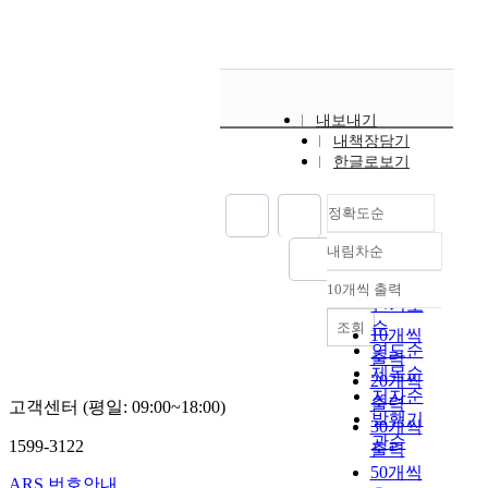
내보내기
내책장담기
한글로보기
정확도순
내림차순
정확도
순
10개씩 출력
내림차순
인기도
순
조회
10개씩
연도순
출력
제목순
20개씩
저자순
출력
고객센터 (평일: 09:00~18:00)
발행기
30개씩
관순
1599-3122
출력
50개씩
ARS 번호안내