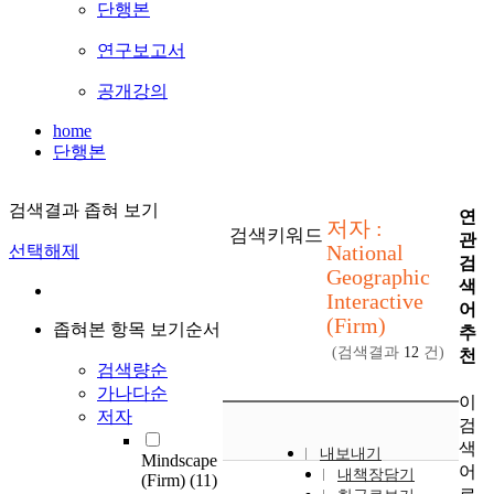
단행본
연구보고서
공개강의
home
단행본
검색결과 좁혀 보기
연
저자 :
검색키워드
관
National
선택해제
검
Geographic
색
Interactive
어
(Firm)
좁혀본 항목 보기순서
추
(검색결과
12
건)
천
검색량순
가나다순
이
저자
검
색
내보내기
Mindscape
어
내책장담기
(Firm)
(11)