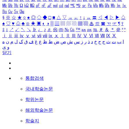
㎒
㎓
㎔
Ω
㏀
㏁
㎊
㎋
㎌
㏖
㏅
㎭
㎮
㎯
㏛
㎩
㎪
㎫
㎬
㏝
㏐
㏓
㏃
㏉
㏜
㏆
§
※
☆
★
○
●
◎
◇
◆
□
■
△
▽
→
←
↑
↓
↔
〓
◁
◀
▷
▶
♤
♠
♡
♥
♧
♣
⊙
◈
▣
◐
◑
▒
▤
▥
▨
▧
▦
▩
♨
☏
☎
☜
☞
¶
†
‡
↕
↗
↙
↖
↘
♭
♩
♪
♬
㉿
㈜
№
㏇
™
㏂
㏘
℡
＃
＆
＊
＠
ª
º
ⅰ
ⅱ
ⅲ
ⅳ
ⅴ
ⅵ
ⅶ
ⅷ
ⅸ
ⅹ
Ⅰ
Ⅱ
Ⅲ
Ⅳ
Ⅴ
Ⅵ
Ⅶ
Ⅷ
Ⅸ
Ⅹ
ا
ب
ت
ث
ج
ح
خ
د
ذ
ر
ز
س
ش
ص
ض
ط
ظ
ع
غ
ف
ق
ک
ل
م
ن
ه
و
ی
닫기
통합검색
국내학술논문
학위논문
해외학술논문
학술지