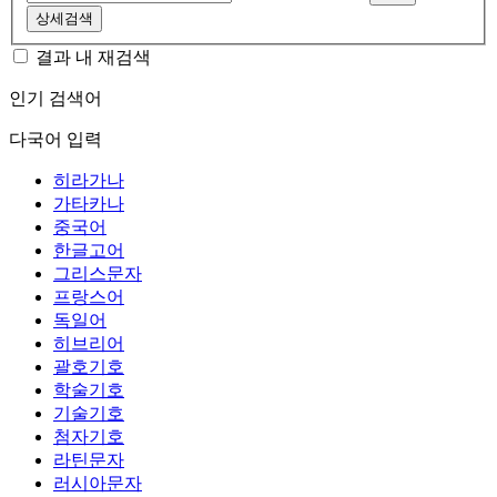
상세검색
결과 내 재검색
인기 검색어
다국어 입력
히라가나
가타카나
중국어
한글고어
그리스문자
프랑스어
독일어
히브리어
괄호기호
학술기호
기술기호
첨자기호
라틴문자
러시아문자