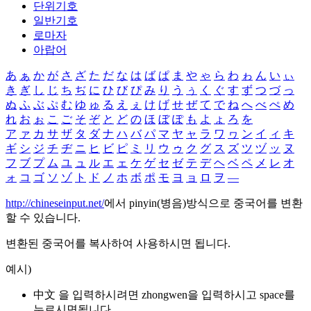
단위기호
일반기호
로마자
아랍어
あ
ぁ
か
が
さ
ざ
た
だ
な
は
ば
ぱ
ま
や
ゃ
ら
わ
ゎ
ん
い
ぃ
き
ぎ
し
じ
ち
ぢ
に
ひ
び
ぴ
み
り
う
ぅ
く
ぐ
す
ず
つ
づ
っ
ぬ
ふ
ぶ
ぷ
む
ゆ
ゅ
る
え
ぇ
け
げ
せ
ぜ
て
で
ね
へ
べ
ぺ
め
れ
お
ぉ
こ
ご
そ
ぞ
と
ど
の
ほ
ぼ
ぽ
も
よ
ょ
ろ
を
ア
ァ
カ
サ
ザ
タ
ダ
ナ
ハ
バ
パ
マ
ヤ
ャ
ラ
ワ
ヮ
ン
イ
ィ
キ
ギ
シ
ジ
チ
ヂ
ニ
ヒ
ビ
ピ
ミ
リ
ウ
ゥ
ク
グ
ス
ズ
ツ
ヅ
ッ
ヌ
フ
ブ
プ
ム
ユ
ュ
ル
エ
ェ
ケ
ゲ
セ
ゼ
テ
デ
ヘ
ベ
ペ
メ
レ
オ
ォ
コ
ゴ
ソ
ゾ
ト
ド
ノ
ホ
ボ
ポ
モ
ヨ
ョ
ロ
ヲ
―
http://chineseinput.net/
에서 pinyin(병음)방식으로 중국어를 변환
할 수 있습니다.
변환된 중국어를 복사하여 사용하시면 됩니다.
예시)
中文 을 입력하시려면
zhongwen
을 입력하시고 space를
누르시면됩니다.