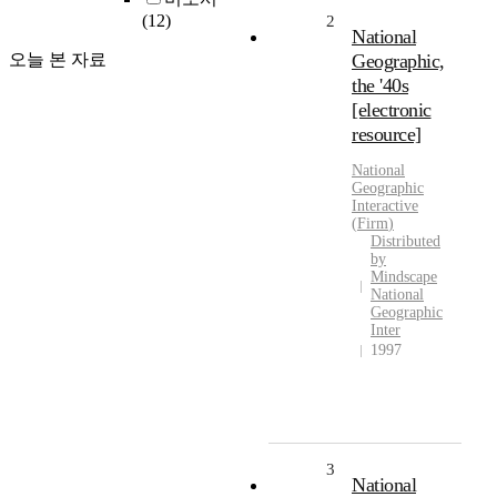
(12)
2
National
오늘 본 자료
Geographic,
the '40s
[electronic
resource]
National
Geographic
Interactive
(
Firm
)
Distributed
by
Mindscape
National
Geographic
Inter
1997
3
National