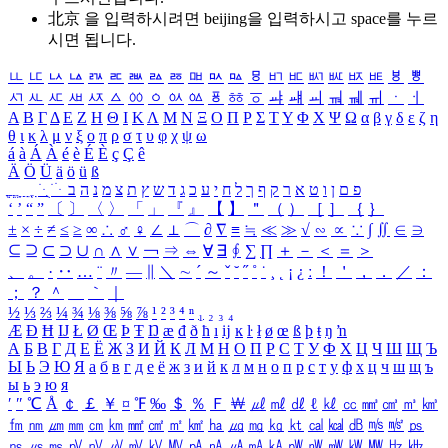
北京 을 입력하시려면
beijing
을 입력하시고 space를 누르
시면 됩니다.
ㅥ
ㅦ
ㅧ
ㅨ
ㅩ
ㅪ
ㅫ
ㅬ
ㅭ
ㅮ
ㅯ
ㅰ
ㅱ
ㅲ
ㅳ
ㅴ
ㅵ
ㅶ
ㅷ
ㅸ
ㅹ
ㅺ
ㅻ
ㅼ
ㅽ
ㅾ
ㅿ
ㆀ
ㆁ
ㆂ
ㆃ
ㆄ
ㆅ
ㆆ
ㆇ
ㆈ
ㆉ
ㆊ
ㆋ
ㆌ
ㆍ
ㆎ
Α
Β
Γ
Δ
Ε
Ζ
Η
Θ
Ι
Κ
Λ
Μ
Ν
Ξ
Ο
Π
Ρ
Σ
Τ
Υ
Φ
Χ
Ψ
Ω
α
β
γ
δ
ε
ζ
η
θ
ι
κ
λ
μ
ν
ξ
ο
π
ρ
σ
τ
υ
φ
χ
ψ
ω
á
à
Á
À
é
è
É
È
ç
Ç
ê
Ä
Ö
Ü
ä
ö
ü
ß
ְ
ֳ
ֲ
ֱ
ָ
ַ
ֵ
ֶ
ִ
ֹ
ּ
ֻ
ׂ
ׁ
ּ
ב
ה
נ
מ
צ
ת
ץ
ש
ד
ג
כ
ע
י
ח
ל
ך
ף
ק
ר
א
ט
ו
ן
ם
פ
‘
’
“
”
〔
〕
〈
〉
「
」
『
』
【
】
＂
（
）
［
］
｛
｝
±
×
÷
≠
≤
≥
∞
∴
♂
♀
∠
⊥
⌒
∂
∇
≡
≒
≪
≫
√
∽
∝
∵
∫
∬
∈
∋
⊆
⊇
⊂
⊃
∪
∩
∧
∨
￢
⇒
⇔
∀
∃
∮
∑
∏
＋
－
＜
＝
＞
、
。
·
‥
…
¨
〃
―
∥
＼
∼
´
～
ˇ
˘
˝
˚
˙
¸
˛
¡
¿
ː
！
＇
，
．
／
：
；
？
＾
＿
｀
｜
½
⅓
⅔
¼
¾
⅛
⅜
⅝
⅞
¹
²
³
⁴
ⁿ
₁
₂
₃
₄
Æ
Ð
Ħ
Ĳ
Ł
Ø
Œ
Þ
Ŧ
Ŋ
æ
đ
ð
ħ
ı
ĳ
ĸ
ŀ
ł
ø
œ
ß
þ
ŧ
ŋ
ŉ
А
Б
В
Г
Д
Е
Ё
Ж
З
И
Й
К
Л
М
Н
О
П
Р
С
Т
У
Ф
Х
Ц
Ч
Ш
Щ
Ъ
Ы
Ь
Э
Ю
Я
а
б
в
г
д
е
ё
ж
з
и
й
к
л
м
н
о
п
р
с
т
у
ф
х
ц
ч
ш
щ
ъ
ы
ь
э
ю
я
′
″
℃
Å
￠
￡
￥
¤
℉
‰
＄
％
Ｆ
￦
㎕
㎖
㎗
ℓ
㎘
㏄
㎣
㎤
㎥
㎦
㎙
㎚
㎛
㎜
㎝
㎞
㎟
㎠
㎡
㎢
㏊
㎍
㎎
㎏
㏏
㎈
㎉
㏈
㎧
㎨
㎰
㎱
㎲
㎳
㎴
㎵
㎶
㎷
㎸
㎹
㎀
㎁
㎂
㎃
㎄
㎺
㎻
㎽
㎾
㎿
㎐
㎑