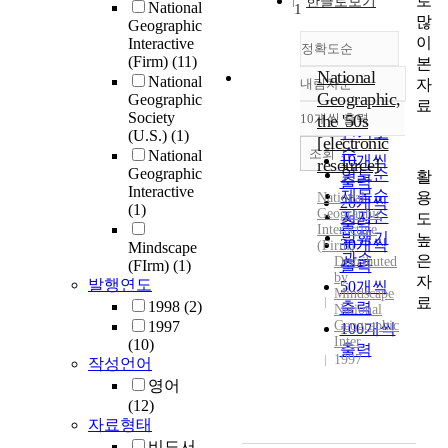
로
한글로보기
National
1
많
Geographic
이
Interactive
정확도순
(Firm)
(11)
본
National
National
자
내림차순
정확도
Geographic,
Geographic
료
순
Society
10개씩 출력
the '50s
내림차순
인기도
(U.S.)
(1)
[electronic
순
조회
National
10개씩
resource]
Geographic
연도순
활
출력
Interactive
제목순
용
National
20개씩
(1)
Geographic
저자순
도
출력
Interactive
발행기
높
30개씩
(
Firm
)
Mindscape
관순
은
Distributed
(FIrm)
(1)
출력
by
자
발행연도
50개씩
Mindscape
료
1998
(2)
출력
National
1997
Geographic
100개씩
Inter
(10)
출력
1997
작성언어
영어
(12)
자료형태
비도서