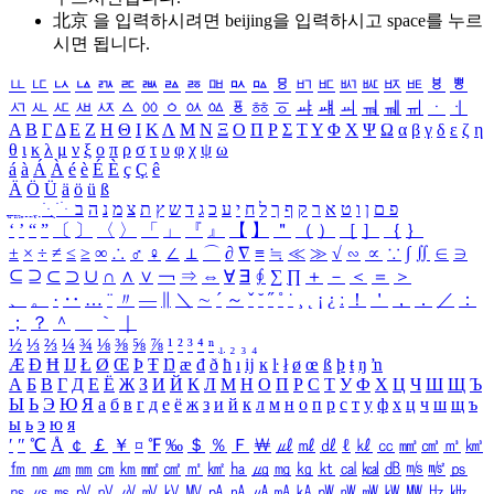
北京 을 입력하시려면
beijing
을 입력하시고 space를 누르
시면 됩니다.
ㅥ
ㅦ
ㅧ
ㅨ
ㅩ
ㅪ
ㅫ
ㅬ
ㅭ
ㅮ
ㅯ
ㅰ
ㅱ
ㅲ
ㅳ
ㅴ
ㅵ
ㅶ
ㅷ
ㅸ
ㅹ
ㅺ
ㅻ
ㅼ
ㅽ
ㅾ
ㅿ
ㆀ
ㆁ
ㆂ
ㆃ
ㆄ
ㆅ
ㆆ
ㆇ
ㆈ
ㆉ
ㆊ
ㆋ
ㆌ
ㆍ
ㆎ
Α
Β
Γ
Δ
Ε
Ζ
Η
Θ
Ι
Κ
Λ
Μ
Ν
Ξ
Ο
Π
Ρ
Σ
Τ
Υ
Φ
Χ
Ψ
Ω
α
β
γ
δ
ε
ζ
η
θ
ι
κ
λ
μ
ν
ξ
ο
π
ρ
σ
τ
υ
φ
χ
ψ
ω
á
à
Á
À
é
è
É
È
ç
Ç
ê
Ä
Ö
Ü
ä
ö
ü
ß
ְ
ֳ
ֲ
ֱ
ָ
ַ
ֵ
ֶ
ִ
ֹ
ּ
ֻ
ׂ
ׁ
ּ
ב
ה
נ
מ
צ
ת
ץ
ש
ד
ג
כ
ע
י
ח
ל
ך
ף
ק
ר
א
ט
ו
ן
ם
פ
‘
’
“
”
〔
〕
〈
〉
「
」
『
』
【
】
＂
（
）
［
］
｛
｝
±
×
÷
≠
≤
≥
∞
∴
♂
♀
∠
⊥
⌒
∂
∇
≡
≒
≪
≫
√
∽
∝
∵
∫
∬
∈
∋
⊆
⊇
⊂
⊃
∪
∩
∧
∨
￢
⇒
⇔
∀
∃
∮
∑
∏
＋
－
＜
＝
＞
、
。
·
‥
…
¨
〃
―
∥
＼
∼
´
～
ˇ
˘
˝
˚
˙
¸
˛
¡
¿
ː
！
＇
，
．
／
：
；
？
＾
＿
｀
｜
½
⅓
⅔
¼
¾
⅛
⅜
⅝
⅞
¹
²
³
⁴
ⁿ
₁
₂
₃
₄
Æ
Ð
Ħ
Ĳ
Ł
Ø
Œ
Þ
Ŧ
Ŋ
æ
đ
ð
ħ
ı
ĳ
ĸ
ŀ
ł
ø
œ
ß
þ
ŧ
ŋ
ŉ
А
Б
В
Г
Д
Е
Ё
Ж
З
И
Й
К
Л
М
Н
О
П
Р
С
Т
У
Ф
Х
Ц
Ч
Ш
Щ
Ъ
Ы
Ь
Э
Ю
Я
а
б
в
г
д
е
ё
ж
з
и
й
к
л
м
н
о
п
р
с
т
у
ф
х
ц
ч
ш
щ
ъ
ы
ь
э
ю
я
′
″
℃
Å
￠
￡
￥
¤
℉
‰
＄
％
Ｆ
￦
㎕
㎖
㎗
ℓ
㎘
㏄
㎣
㎤
㎥
㎦
㎙
㎚
㎛
㎜
㎝
㎞
㎟
㎠
㎡
㎢
㏊
㎍
㎎
㎏
㏏
㎈
㎉
㏈
㎧
㎨
㎰
㎱
㎲
㎳
㎴
㎵
㎶
㎷
㎸
㎹
㎀
㎁
㎂
㎃
㎄
㎺
㎻
㎽
㎾
㎿
㎐
㎑