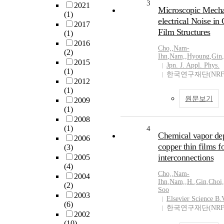
3
2021
Microscopic Mech
(1)
electrical Noise in
2017
Film Structures
(1)
2016
Cho,
,
Nam-
(2)
Ihn
,
Nam,
,
Hyoung
,
Gin
,
2015
Jpn. J. Appl. Phys.
(1)
한국연구재단(NRF
2012
(1)
원문보기
2009
(1)
2008
(1)
4
Chemical vapor dep
2006
copper thin films fo
(3)
interconnections
2005
(4)
Cho,
,
Nam-
2004
Ihn
,
Nam,
,
H.
,
Gin
,
Choi,
(2)
Soo
2003
Elsevier Science B.
(6)
한국연구재단(NRF
2002
(10)