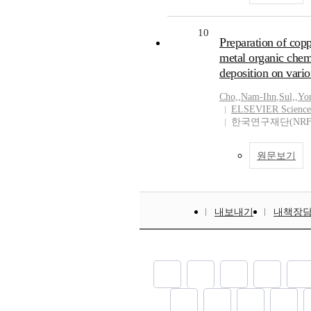
10
Preparation of copp
metal organic chem
deposition on vario
Cho,
,
Nam-Ihn
,
Sul,
,
Yo
ELSEVIER Science
한국연구재단(NRF
원문보기
내보내기
내책장