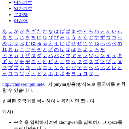
단위기호
일반기호
로마자
아랍어
あ
ぁ
か
が
さ
ざ
た
だ
な
は
ば
ぱ
ま
や
ゃ
ら
わ
ゎ
ん
い
ぃ
き
ぎ
し
じ
ち
ぢ
に
ひ
び
ぴ
み
り
う
ぅ
く
ぐ
す
ず
つ
づ
っ
ぬ
ふ
ぶ
ぷ
む
ゆ
ゅ
る
え
ぇ
け
げ
せ
ぜ
て
で
ね
へ
べ
ぺ
め
れ
お
ぉ
こ
ご
そ
ぞ
と
ど
の
ほ
ぼ
ぽ
も
よ
ょ
ろ
を
ア
ァ
カ
サ
ザ
タ
ダ
ナ
ハ
バ
パ
マ
ヤ
ャ
ラ
ワ
ヮ
ン
イ
ィ
キ
ギ
シ
ジ
チ
ヂ
ニ
ヒ
ビ
ピ
ミ
リ
ウ
ゥ
ク
グ
ス
ズ
ツ
ヅ
ッ
ヌ
フ
ブ
プ
ム
ユ
ュ
ル
エ
ェ
ケ
ゲ
セ
ゼ
テ
デ
ヘ
ベ
ペ
メ
レ
オ
ォ
コ
ゴ
ソ
ゾ
ト
ド
ノ
ホ
ボ
ポ
モ
ヨ
ョ
ロ
ヲ
―
http://chineseinput.net/
에서 pinyin(병음)방식으로 중국어를 변환
할 수 있습니다.
변환된 중국어를 복사하여 사용하시면 됩니다.
예시)
中文 을 입력하시려면
zhongwen
을 입력하시고 space를
누르시면됩니다.