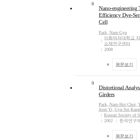
8
Nano-engineering 
Efficiency Dye-Sen
Cell
Park,
,
Nam-Gyu
이화여자대학교 
소재연구센터
2008
원문보기
9
Distortional Analys
Girders
Park,
,
Nam-Hoi
,
Choi,
,
Joon
,
Yi,
,
Gyu-Sei
,
Kang
Korean Society of S
2002
한국연구재
원문보기