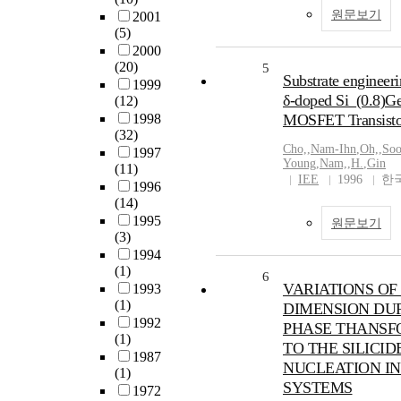
원문보기
2001
(5)
2000
(20)
5
Substrate engineeri
1999
δ-doped Si_(0.8)Ge
(12)
1998
MOSFET Transisto
(32)
Cho,
,
Nam-Ihn
,
Oh,
,
Soo
1997
Young
,
Nam,
,
H.
,
Gin
(11)
IEE
1996
한
1996
(14)
1995
원문보기
(3)
1994
(1)
6
VARIATIONS OF
1993
(1)
DIMENSION DU
1992
PHASE THANSF
(1)
TO THE SILICID
1987
NUCLEATION IN
(1)
SYSTEMS
1972