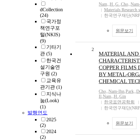
Nam,
,
H.
,
G.
,
Cho,
,
Nam-
dCollection
Materials Research s
(24)
한국연구재단(NRF
국가정
책연구포
원문보기
털(NKIS)
(9)
기타기
2
MATERIAL AND
관
(5)
CHARACTERIST
한국건
설기술연
COPPER FILMS 
구원
(2)
BY METAL-ORG
교육유
CHEMICAL TEC
관기관
(1)
Cho,
,
Nam-Ihn
,
Park,
,
D
지식나
Il
,
Nam,
,
H.
,
Gin
눔(Look)
한국표면공학회
(1)
한국연구재단(NRF
발행연도
2025
원문보기
(2)
2024
(2)