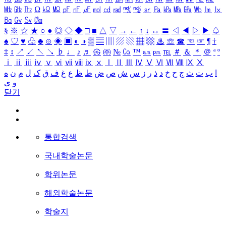
㎒
㎓
㎔
Ω
㏀
㏁
㎊
㎋
㎌
㏖
㏅
㎭
㎮
㎯
㏛
㎩
㎪
㎫
㎬
㏝
㏐
㏓
㏃
㏉
㏜
㏆
§
※
☆
★
○
●
◎
◇
◆
□
■
△
▽
→
←
↑
↓
↔
〓
◁
◀
▷
▶
♤
♠
♡
♥
♧
♣
⊙
◈
▣
◐
◑
▒
▤
▥
▨
▧
▦
▩
♨
☏
☎
☜
☞
¶
†
‡
↕
↗
↙
↖
↘
♭
♩
♪
♬
㉿
㈜
№
㏇
™
㏂
㏘
℡
＃
＆
＊
＠
ª
º
ⅰ
ⅱ
ⅲ
ⅳ
ⅴ
ⅵ
ⅶ
ⅷ
ⅸ
ⅹ
Ⅰ
Ⅱ
Ⅲ
Ⅳ
Ⅴ
Ⅵ
Ⅶ
Ⅷ
Ⅸ
Ⅹ
ا
ب
ت
ث
ج
ح
خ
د
ذ
ر
ز
س
ش
ص
ض
ط
ظ
ع
غ
ف
ق
ک
ل
م
ن
ه
و
ی
닫기
통합검색
국내학술논문
학위논문
해외학술논문
학술지