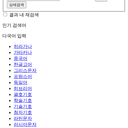
상세검색
결과 내 재검색
인기 검색어
다국어 입력
히라가나
가타카나
중국어
한글고어
그리스문자
프랑스어
독일어
히브리어
괄호기호
학술기호
기술기호
첨자기호
라틴문자
러시아문자