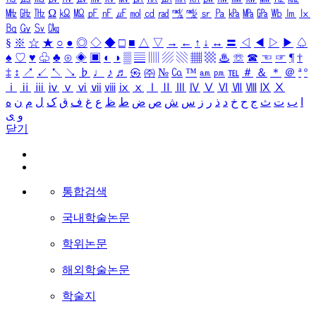
㎒
㎓
㎔
Ω
㏀
㏁
㎊
㎋
㎌
㏖
㏅
㎭
㎮
㎯
㏛
㎩
㎪
㎫
㎬
㏝
㏐
㏓
㏃
㏉
㏜
㏆
§
※
☆
★
○
●
◎
◇
◆
□
■
△
▽
→
←
↑
↓
↔
〓
◁
◀
▷
▶
♤
♠
♡
♥
♧
♣
⊙
◈
▣
◐
◑
▒
▤
▥
▨
▧
▦
▩
♨
☏
☎
☜
☞
¶
†
‡
↕
↗
↙
↖
↘
♭
♩
♪
♬
㉿
㈜
№
㏇
™
㏂
㏘
℡
＃
＆
＊
＠
ª
º
ⅰ
ⅱ
ⅲ
ⅳ
ⅴ
ⅵ
ⅶ
ⅷ
ⅸ
ⅹ
Ⅰ
Ⅱ
Ⅲ
Ⅳ
Ⅴ
Ⅵ
Ⅶ
Ⅷ
Ⅸ
Ⅹ
ا
ب
ت
ث
ج
ح
خ
د
ذ
ر
ز
س
ش
ص
ض
ط
ظ
ع
غ
ف
ق
ک
ل
م
ن
ه
و
ی
닫기
통합검색
국내학술논문
학위논문
해외학술논문
학술지