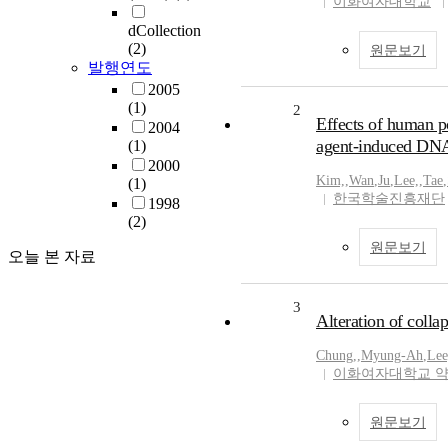
이화여자대학교
dCollection
(2)
원문보기
발행연도
2005
(1)
2
Effects of human p
2004
agent-induced DNA
(1)
2000
Kim,
,
Wan
,
Ju
,
Lee,
,
Tae
,
(1)
한국학술진흥재단
1998
(2)
원문보기
오늘 본 자료
3
Alteration of colla
Chung,
,
Myung-Ah
,
Lee
이화여자대학교 
원문보기