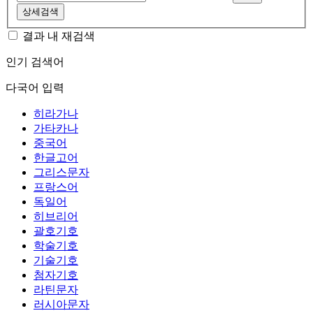
상세검색
결과 내 재검색
인기 검색어
다국어 입력
히라가나
가타카나
중국어
한글고어
그리스문자
프랑스어
독일어
히브리어
괄호기호
학술기호
기술기호
첨자기호
라틴문자
러시아문자