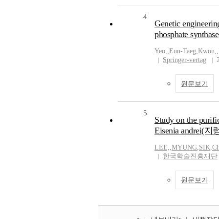
4
Genetic engineering
phosphate synthase
Yeo,
,
Eun-Taeg
,
Kwon,
,
Springer-vertag
원문보기
5
Study on the purifi
Eisenia andre
LEE,
,
MYUNG
,
SIK
,
C
한국학술진흥재단
원문보기