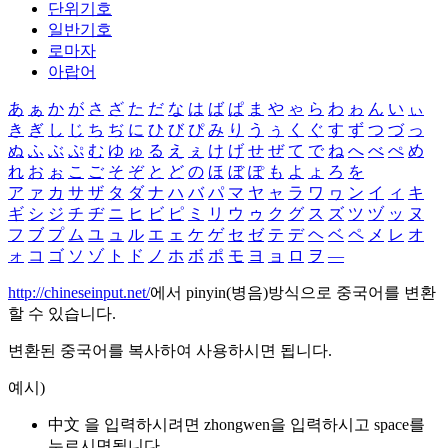
단위기호
일반기호
로마자
아랍어
あ
ぁ
か
が
さ
ざ
た
だ
な
は
ば
ぱ
ま
や
ゃ
ら
わ
ゎ
ん
い
ぃ
き
ぎ
し
じ
ち
ぢ
に
ひ
び
ぴ
み
り
う
ぅ
く
ぐ
す
ず
つ
づ
っ
ぬ
ふ
ぶ
ぷ
む
ゆ
ゅ
る
え
ぇ
け
げ
せ
ぜ
て
で
ね
へ
べ
ぺ
め
れ
お
ぉ
こ
ご
そ
ぞ
と
ど
の
ほ
ぼ
ぽ
も
よ
ょ
ろ
を
ア
ァ
カ
サ
ザ
タ
ダ
ナ
ハ
バ
パ
マ
ヤ
ャ
ラ
ワ
ヮ
ン
イ
ィ
キ
ギ
シ
ジ
チ
ヂ
ニ
ヒ
ビ
ピ
ミ
リ
ウ
ゥ
ク
グ
ス
ズ
ツ
ヅ
ッ
ヌ
フ
ブ
プ
ム
ユ
ュ
ル
エ
ェ
ケ
ゲ
セ
ゼ
テ
デ
ヘ
ベ
ペ
メ
レ
オ
ォ
コ
ゴ
ソ
ゾ
ト
ド
ノ
ホ
ボ
ポ
モ
ヨ
ョ
ロ
ヲ
―
http://chineseinput.net/
에서 pinyin(병음)방식으로 중국어를 변환
할 수 있습니다.
변환된 중국어를 복사하여 사용하시면 됩니다.
예시)
中文 을 입력하시려면
zhongwen
을 입력하시고 space를
누르시면됩니다.