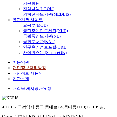
기관회원
지식나눔(LOOK)
의학전자도서관(MEDLIS)
유관기관 사이트
교육부(MOE)
국립장애인도서관(NLD)
국립중앙도서관(NL)
국회도서관(NAL)
연구윤리정보포털(CRE)
사이언스온 (ScienceON)
이용약관
개인정보처리방침
개인정보 재동의
기관소개
저작물 게시중단요청
41061 대구광역시 동구 동내로 64(동내동1119) KERIS빌딩
Copyright© KERIS. ALL RIGHTS RESERVED