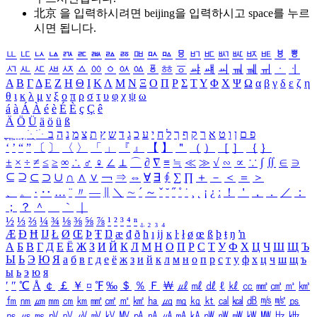
北京 을 입력하시려면
beijing
을 입력하시고 space를 누르
시면 됩니다.
ㅥ
ㅦ
ㅧ
ㅨ
ㅩ
ㅪ
ㅫ
ㅬ
ㅭ
ㅮ
ㅯ
ㅰ
ㅱ
ㅲ
ㅳ
ㅴ
ㅵ
ㅶ
ㅷ
ㅸ
ㅹ
ㅺ
ㅻ
ㅼ
ㅽ
ㅾ
ㅿ
ㆀ
ㆁ
ㆂ
ㆃ
ㆄ
ㆅ
ㆆ
ㆇ
ㆈ
ㆉ
ㆊ
ㆋ
ㆌ
ㆍ
ㆎ
Α
Β
Γ
Δ
Ε
Ζ
Η
Θ
Ι
Κ
Λ
Μ
Ν
Ξ
Ο
Π
Ρ
Σ
Τ
Υ
Φ
Χ
Ψ
Ω
α
β
γ
δ
ε
ζ
η
θ
ι
κ
λ
μ
ν
ξ
ο
π
ρ
σ
τ
υ
φ
χ
ψ
ω
á
à
Á
À
é
è
É
È
ç
Ç
ê
Ä
Ö
Ü
ä
ö
ü
ß
ְ
ֳ
ֲ
ֱ
ָ
ַ
ֵ
ֶ
ִ
ֹ
ּ
ֻ
ׂ
ׁ
ּ
ב
ה
נ
מ
צ
ת
ץ
ש
ד
ג
כ
ע
י
ח
ל
ך
ף
ק
ר
א
ט
ו
ן
ם
פ
‘
’
“
”
〔
〕
〈
〉
「
」
『
』
【
】
＂
（
）
［
］
｛
｝
±
×
÷
≠
≤
≥
∞
∴
♂
♀
∠
⊥
⌒
∂
∇
≡
≒
≪
≫
√
∽
∝
∵
∫
∬
∈
∋
⊆
⊇
⊂
⊃
∪
∩
∧
∨
￢
⇒
⇔
∀
∃
∮
∑
∏
＋
－
＜
＝
＞
、
。
·
‥
…
¨
〃
―
∥
＼
∼
´
～
ˇ
˘
˝
˚
˙
¸
˛
¡
¿
ː
！
＇
，
．
／
：
；
？
＾
＿
｀
｜
½
⅓
⅔
¼
¾
⅛
⅜
⅝
⅞
¹
²
³
⁴
ⁿ
₁
₂
₃
₄
Æ
Ð
Ħ
Ĳ
Ł
Ø
Œ
Þ
Ŧ
Ŋ
æ
đ
ð
ħ
ı
ĳ
ĸ
ŀ
ł
ø
œ
ß
þ
ŧ
ŋ
ŉ
А
Б
В
Г
Д
Е
Ё
Ж
З
И
Й
К
Л
М
Н
О
П
Р
С
Т
У
Ф
Х
Ц
Ч
Ш
Щ
Ъ
Ы
Ь
Э
Ю
Я
а
б
в
г
д
е
ё
ж
з
и
й
к
л
м
н
о
п
р
с
т
у
ф
х
ц
ч
ш
щ
ъ
ы
ь
э
ю
я
′
″
℃
Å
￠
￡
￥
¤
℉
‰
＄
％
Ｆ
￦
㎕
㎖
㎗
ℓ
㎘
㏄
㎣
㎤
㎥
㎦
㎙
㎚
㎛
㎜
㎝
㎞
㎟
㎠
㎡
㎢
㏊
㎍
㎎
㎏
㏏
㎈
㎉
㏈
㎧
㎨
㎰
㎱
㎲
㎳
㎴
㎵
㎶
㎷
㎸
㎹
㎀
㎁
㎂
㎃
㎄
㎺
㎻
㎽
㎾
㎿
㎐
㎑