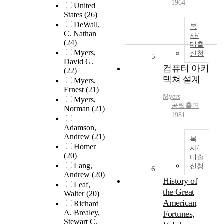
1964
United
States
(26)
DeWall,
복
C. Nathan
사/
(24)
대출
Myers,
신청
5
David G.
컴퓨터 아키
(22)
텍쳐 설계
Myers,
Ernest
(21)
Myers
Myers,
공립출판
Norman
(21)
1981
Adamson,
Andrew
(21)
복
Homer
사/
(20)
대출
Lang,
신청
6
Andrew
(20)
History of
Leaf,
the Great
Walter
(20)
American
Richard
A. Brealey,
Fortunes,
Stewart C.