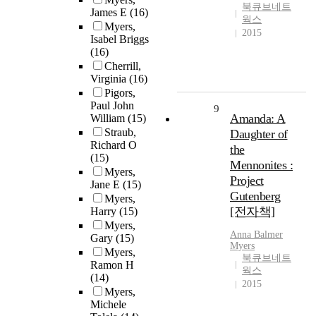
북큐브네트
James E
(16)
웍스
Myers,
2015
Isabel Briggs
(16)
Cherrill,
Virginia
(16)
Pigors,
Paul John
9
Amanda: A
William
(15)
Straub,
Daughter of
Richard O
the
(15)
Mennonites :
Myers,
Project
Jane E
(15)
Gutenberg
Myers,
[전자책]
Harry
(15)
Myers,
Anna Balmer
Gary
(15)
Myers
Myers,
북큐브네트
Ramon H
웍스
(14)
2015
Myers,
Michele