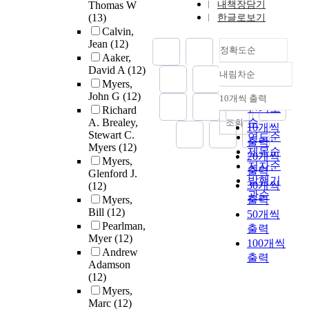
Thomas W
내책장담기
(13)
한글로보기
Calvin,
Jean
(12)
정확도순
Aaker,
David A
(12)
내림차순
정확도
Myers,
순
John G
(12)
10개씩 출력
내림차순
인기도
Richard
A. Brealey,
순
조회
10개씩
Stewart C.
연도순
출력
Myers
(12)
제목순
20개씩
Myers,
저자순
출력
Glenford J.
발행기
30개씩
(12)
관순
Myers,
출력
Bill
(12)
50개씩
Pearlman,
출력
Myer
(12)
100개씩
Andrew
출력
Adamson
(12)
Myers,
Marc
(12)