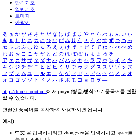
단위기호
일반기호
로마자
아랍어
あ
ぁ
か
が
さ
ざ
た
だ
な
は
ば
ぱ
ま
や
ゃ
ら
わ
ゎ
ん
い
ぃ
き
ぎ
し
じ
ち
ぢ
に
ひ
び
ぴ
み
り
う
ぅ
く
ぐ
す
ず
つ
づ
っ
ぬ
ふ
ぶ
ぷ
む
ゆ
ゅ
る
え
ぇ
け
げ
せ
ぜ
て
で
ね
へ
べ
ぺ
め
れ
お
ぉ
こ
ご
そ
ぞ
と
ど
の
ほ
ぼ
ぽ
も
よ
ょ
ろ
を
ア
ァ
カ
サ
ザ
タ
ダ
ナ
ハ
バ
パ
マ
ヤ
ャ
ラ
ワ
ヮ
ン
イ
ィ
キ
ギ
シ
ジ
チ
ヂ
ニ
ヒ
ビ
ピ
ミ
リ
ウ
ゥ
ク
グ
ス
ズ
ツ
ヅ
ッ
ヌ
フ
ブ
プ
ム
ユ
ュ
ル
エ
ェ
ケ
ゲ
セ
ゼ
テ
デ
ヘ
ベ
ペ
メ
レ
オ
ォ
コ
ゴ
ソ
ゾ
ト
ド
ノ
ホ
ボ
ポ
モ
ヨ
ョ
ロ
ヲ
―
http://chineseinput.net/
에서 pinyin(병음)방식으로 중국어를 변환
할 수 있습니다.
변환된 중국어를 복사하여 사용하시면 됩니다.
예시)
中文 을 입력하시려면
zhongwen
을 입력하시고 space를
누르시면됩니다.