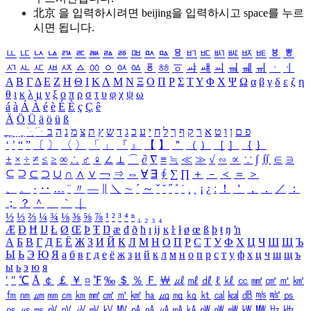
北京 을 입력하시려면
beijing
을 입력하시고 space를 누르
시면 됩니다.
ㅥ
ㅦ
ㅧ
ㅨ
ㅩ
ㅪ
ㅫ
ㅬ
ㅭ
ㅮ
ㅯ
ㅰ
ㅱ
ㅲ
ㅳ
ㅴ
ㅵ
ㅶ
ㅷ
ㅸ
ㅹ
ㅺ
ㅻ
ㅼ
ㅽ
ㅾ
ㅿ
ㆀ
ㆁ
ㆂ
ㆃ
ㆄ
ㆅ
ㆆ
ㆇ
ㆈ
ㆉ
ㆊ
ㆋ
ㆌ
ㆍ
ㆎ
Α
Β
Γ
Δ
Ε
Ζ
Η
Θ
Ι
Κ
Λ
Μ
Ν
Ξ
Ο
Π
Ρ
Σ
Τ
Υ
Φ
Χ
Ψ
Ω
α
β
γ
δ
ε
ζ
η
θ
ι
κ
λ
μ
ν
ξ
ο
π
ρ
σ
τ
υ
φ
χ
ψ
ω
á
à
Á
À
é
è
É
È
ç
Ç
ê
Ä
Ö
Ü
ä
ö
ü
ß
ְ
ֳ
ֲ
ֱ
ָ
ַ
ֵ
ֶ
ִ
ֹ
ּ
ֻ
ׂ
ׁ
ּ
ב
ה
נ
מ
צ
ת
ץ
ש
ד
ג
כ
ע
י
ח
ל
ך
ף
ק
ר
א
ט
ו
ן
ם
פ
‘
’
“
”
〔
〕
〈
〉
「
」
『
』
【
】
＂
（
）
［
］
｛
｝
±
×
÷
≠
≤
≥
∞
∴
♂
♀
∠
⊥
⌒
∂
∇
≡
≒
≪
≫
√
∽
∝
∵
∫
∬
∈
∋
⊆
⊇
⊂
⊃
∪
∩
∧
∨
￢
⇒
⇔
∀
∃
∮
∑
∏
＋
－
＜
＝
＞
、
。
·
‥
…
¨
〃
―
∥
＼
∼
´
～
ˇ
˘
˝
˚
˙
¸
˛
¡
¿
ː
！
＇
，
．
／
：
；
？
＾
＿
｀
｜
½
⅓
⅔
¼
¾
⅛
⅜
⅝
⅞
¹
²
³
⁴
ⁿ
₁
₂
₃
₄
Æ
Ð
Ħ
Ĳ
Ł
Ø
Œ
Þ
Ŧ
Ŋ
æ
đ
ð
ħ
ı
ĳ
ĸ
ŀ
ł
ø
œ
ß
þ
ŧ
ŋ
ŉ
А
Б
В
Г
Д
Е
Ё
Ж
З
И
Й
К
Л
М
Н
О
П
Р
С
Т
У
Ф
Х
Ц
Ч
Ш
Щ
Ъ
Ы
Ь
Э
Ю
Я
а
б
в
г
д
е
ё
ж
з
и
й
к
л
м
н
о
п
р
с
т
у
ф
х
ц
ч
ш
щ
ъ
ы
ь
э
ю
я
′
″
℃
Å
￠
￡
￥
¤
℉
‰
＄
％
Ｆ
￦
㎕
㎖
㎗
ℓ
㎘
㏄
㎣
㎤
㎥
㎦
㎙
㎚
㎛
㎜
㎝
㎞
㎟
㎠
㎡
㎢
㏊
㎍
㎎
㎏
㏏
㎈
㎉
㏈
㎧
㎨
㎰
㎱
㎲
㎳
㎴
㎵
㎶
㎷
㎸
㎹
㎀
㎁
㎂
㎃
㎄
㎺
㎻
㎽
㎾
㎿
㎐
㎑