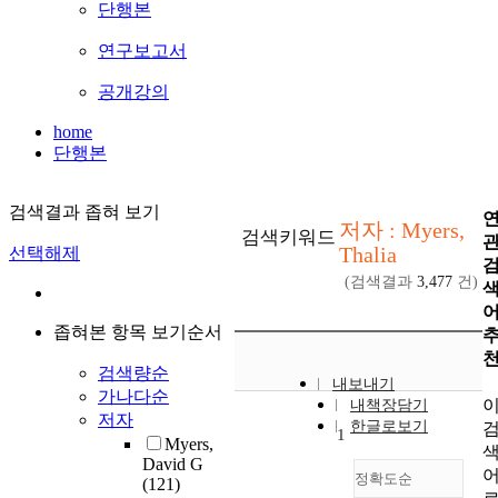
단행본
연구보고서
공개강의
home
단행본
검색결과 좁혀 보기
저자 : Myers,
검색키워드
Thalia
선택해제
(검색결과
3,477
건)
좁혀본 항목 보기순서
검색량순
내보내기
가나다순
내책장담기
저자
한글로보기
1
Myers,
David G
정확도순
(121)