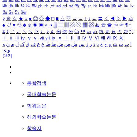
㎒
㎓
㎔
Ω
㏀
㏁
㎊
㎋
㎌
㏖
㏅
㎭
㎮
㎯
㏛
㎩
㎪
㎫
㎬
㏝
㏐
㏓
㏃
㏉
㏜
㏆
§
※
☆
★
○
●
◎
◇
◆
□
■
△
▽
→
←
↑
↓
↔
〓
◁
◀
▷
▶
♤
♠
♡
♥
♧
♣
⊙
◈
▣
◐
◑
▒
▤
▥
▨
▧
▦
▩
♨
☏
☎
☜
☞
¶
†
‡
↕
↗
↙
↖
↘
♭
♩
♪
♬
㉿
㈜
№
㏇
™
㏂
㏘
℡
＃
＆
＊
＠
ª
º
ⅰ
ⅱ
ⅲ
ⅳ
ⅴ
ⅵ
ⅶ
ⅷ
ⅸ
ⅹ
Ⅰ
Ⅱ
Ⅲ
Ⅳ
Ⅴ
Ⅵ
Ⅶ
Ⅷ
Ⅸ
Ⅹ
ا
ب
ت
ث
ج
ح
خ
د
ذ
ر
ز
س
ش
ص
ض
ط
ظ
ع
غ
ف
ق
ک
ل
م
ن
ه
و
ی
닫기
통합검색
국내학술논문
학위논문
해외학술논문
학술지