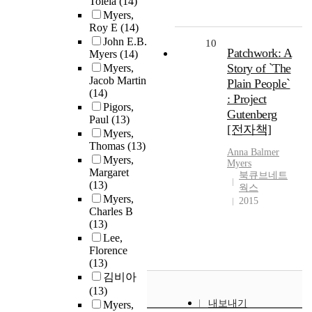
Tolela
(14)
Myers,
Roy E
(14)
John E.B.
10
Patchwork: A
Myers
(14)
Story of `The
Myers,
Jacob Martin
Plain People`
(14)
: Project
Pigors,
Gutenberg
Paul
(13)
[전자책]
Myers,
Thomas
(13)
Anna Balmer
Myers,
Myers
Margaret
북큐브네트
(13)
웍스
Myers,
2015
Charles B
(13)
Lee,
Florence
(13)
김비아
(13)
내보내기
Myers,