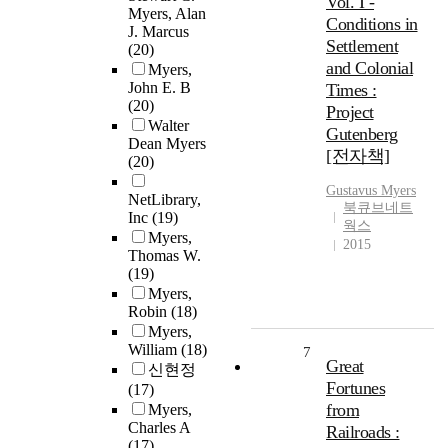
Vol. I -
Myers, Alan
Conditions in
J. Marcus
Settlement
(20)
and Colonial
Myers,
John E. B
Times :
(20)
Project
Walter
Gutenberg
Dean Myers
[전자책]
(20)
Gustavus
Myers
NetLibrary,
북큐브네트
Inc
(19)
웍스
Myers,
2015
Thomas W.
(19)
Myers,
Robin
(18)
Myers,
William
(18)
7
Great
신현정
Fortunes
(17)
from
Myers,
Charles A
Railroads :
(17)