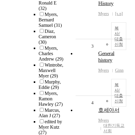
Ronald E
History
(32)
Myers
[s.n]
Myers,
Bernard
Samuel
(31)
복
Diaz,
사/
Cameron
대출
(30)
신청
3
Myers,
General
Charles
Andrew
(29)
history
Wintrobe,
Maxwell
Myers
Ginn
Myer
(29)
Murphy,
복
Eddie
(29)
사/
Myers,
대출
Ramon
신청
4
Hawley
(27)
호세아서
Marcus,
Alan J
(27)
Myers
edited by
대한기독교
Myer Kutz
서회
(27)