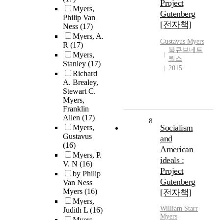
Project
Myers,
Gutenberg
Philip Van
[전자책]
Ness
(17)
Myers, A.
Gustavus
Myers
R
(17)
북큐브네트
Myers,
웍스
Stanley
(17)
2015
Richard
A. Brealey,
Stewart C.
Myers,
Franklin
Allen
(17)
8
Socialism
Myers,
Gustavus
and
(16)
American
Myers, P.
ideals :
V. N
(16)
Project
by Philip
Gutenberg
Van Ness
Myers
(16)
[전자책]
Myers,
William Starr
Judith L
(16)
Myers
Myers,