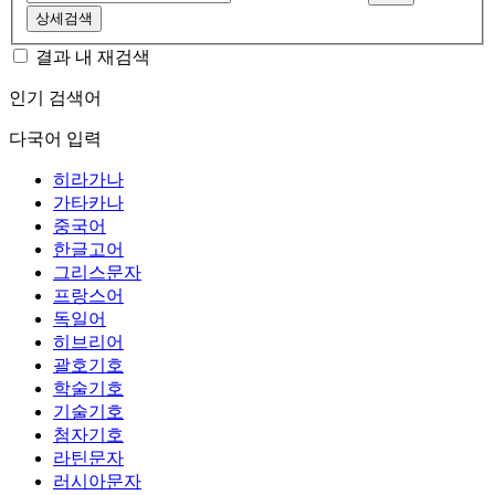
상세검색
결과 내 재검색
인기 검색어
다국어 입력
히라가나
가타카나
중국어
한글고어
그리스문자
프랑스어
독일어
히브리어
괄호기호
학술기호
기술기호
첨자기호
라틴문자
러시아문자