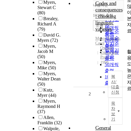
Myers,
Codes and
내림차순
정확도
Stewart C
consequences
(80)
순
10개씩 출력
: choosing
내림차순
Brealey,
인기도
linguistic
Richard A
순
조회
10개씩
varieties
(79)
연도순
출력
David G.
제목순
Myers
-Scotton,
20개씩
Myers
(72)
Carol
저자순
Myers,
출력
Oxford
발행기
Jacob M
30개씩
University
관순
(50)
Press
출력
Myers,
1998
50개씩
Mike
(50)
출력
Myers,
100개씩
복
Walter Dean
사/
출력
(50)
대출
Kutz,
신청
2
Myer
(44)
Myers,
목
Raymond H
차
(37)
보
Allen,
기
Franklin
(32)
General
Walpole,