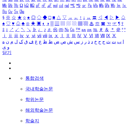
㎒
㎓
㎔
Ω
㏀
㏁
㎊
㎋
㎌
㏖
㏅
㎭
㎮
㎯
㏛
㎩
㎪
㎫
㎬
㏝
㏐
㏓
㏃
㏉
㏜
㏆
§
※
☆
★
○
●
◎
◇
◆
□
■
△
▽
→
←
↑
↓
↔
〓
◁
◀
▷
▶
♤
♠
♡
♥
♧
♣
⊙
◈
▣
◐
◑
▒
▤
▥
▨
▧
▦
▩
♨
☏
☎
☜
☞
¶
†
‡
↕
↗
↙
↖
↘
♭
♩
♪
♬
㉿
㈜
№
㏇
™
㏂
㏘
℡
＃
＆
＊
＠
ª
º
ⅰ
ⅱ
ⅲ
ⅳ
ⅴ
ⅵ
ⅶ
ⅷ
ⅸ
ⅹ
Ⅰ
Ⅱ
Ⅲ
Ⅳ
Ⅴ
Ⅵ
Ⅶ
Ⅷ
Ⅸ
Ⅹ
ا
ب
ت
ث
ج
ح
خ
د
ذ
ر
ز
س
ش
ص
ض
ط
ظ
ع
غ
ف
ق
ک
ل
م
ن
ه
و
ی
닫기
통합검색
국내학술논문
학위논문
해외학술논문
학술지