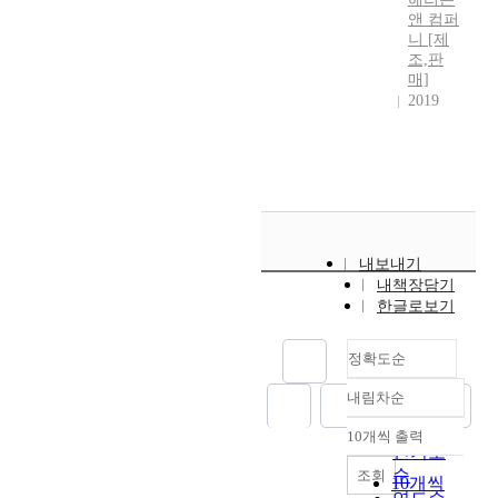
앤 컴퍼
니 [제
조,판
매]
2019
내보내기
내책장담기
한글로보기
정확도순
내림차순
정확도
순
10개씩 출력
내림차순
인기도
순
조회
10개씩