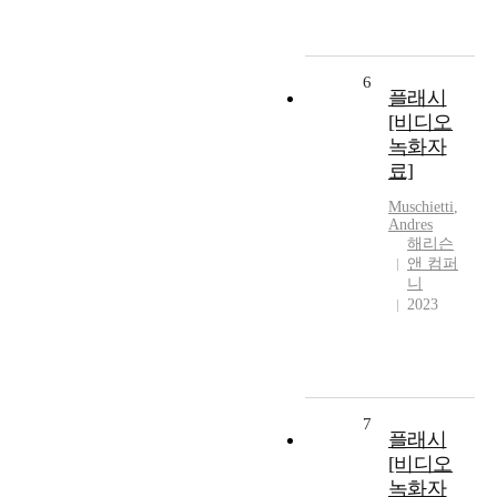
6
플래시
[비디오
녹화자
료]
Muschietti
,
Andres
해리슨
앤 컴퍼
니
2023
7
플래시
[비디오
녹화자