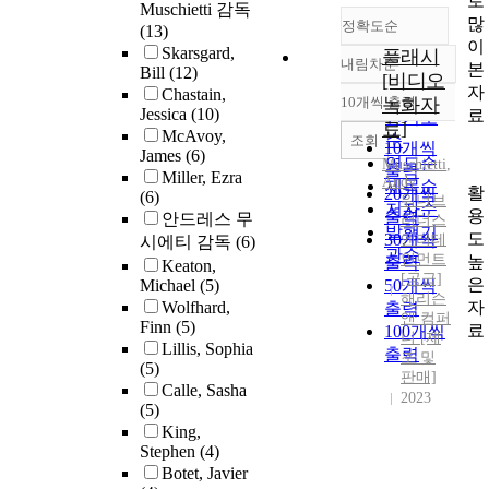
로
Muschietti 감독
많
정확도순
(13)
이
Skarsgard,
플래시
내림차순
본
정확도
Bill
(12)
[비디오
자
Chastain,
순
10개씩 출력
녹화자
내림차순
Jessica
(10)
료
인기도
료]
McAvoy,
순
조회
10개씩
James
(6)
연도순
Muschietti
,
출력
Miller, Ezra
Andy
제목순
활
20개씩
(6)
워너브
저자순
용
출력
안드레스 무
러더스
발행기
도
30개씩
엔터테
시에티 감독
(6)
관순
인먼트
높
출력
Keaton,
[공급]
은
Michael
(5)
50개씩
해리슨
자
Wolfhard,
출력
앤 컴퍼
Finn
(5)
료
100개씩
니 [제
Lillis, Sophia
출력
조 및
(5)
판매]
Calle, Sasha
2023
(5)
King,
Stephen
(4)
Botet, Javier