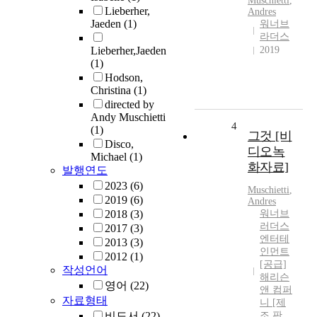
Muschietti
,
Lieberher,
Andres
Jaeden
(1)
워너브
라더스
Lieberher,Jaeden
2019
(1)
Hodson,
Christina
(1)
directed by
Andy Muschietti
4
(1)
그것 [비
Disco,
디오녹
Michael
(1)
화자료]
발행연도
2023
(6)
Muschietti
,
2019
(6)
Andres
2018
(3)
워너브
러더스
2017
(3)
엔터테
2013
(3)
인먼트
2012
(1)
[공급]
작성언어
해리슨
영어
(22)
앤 컴퍼
자료형태
니 [제
비도서
(22)
조.판