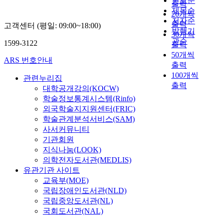
연도순
출력
제목순
20개씩
저자순
출력
고객센터 (평일: 09:00~18:00)
발행기
30개씩
관순
1599-3122
출력
50개씩
ARS 번호안내
출력
100개씩
관련누리집
출력
대학공개강의(KOCW)
학술정보통계시스템(Rinfo)
외국학술지지원센터(FRIC)
학술관계분석서비스(SAM)
사서커뮤니티
기관회원
지식나눔(LOOK)
의학전자도서관(MEDLIS)
유관기관 사이트
교육부(MOE)
국립장애인도서관(NLD)
국립중앙도서관(NL)
국회도서관(NAL)