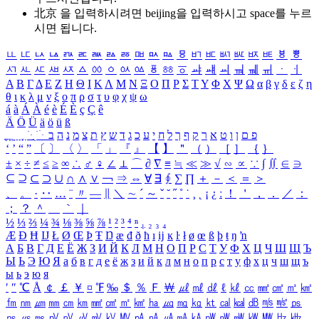
北京 을 입력하시려면
beijing
을 입력하시고 space를 누르
시면 됩니다.
ㅥ
ㅦ
ㅧ
ㅨ
ㅩ
ㅪ
ㅫ
ㅬ
ㅭ
ㅮ
ㅯ
ㅰ
ㅱ
ㅲ
ㅳ
ㅴ
ㅵ
ㅶ
ㅷ
ㅸ
ㅹ
ㅺ
ㅻ
ㅼ
ㅽ
ㅾ
ㅿ
ㆀ
ㆁ
ㆂ
ㆃ
ㆄ
ㆅ
ㆆ
ㆇ
ㆈ
ㆉ
ㆊ
ㆋ
ㆌ
ㆍ
ㆎ
Α
Β
Γ
Δ
Ε
Ζ
Η
Θ
Ι
Κ
Λ
Μ
Ν
Ξ
Ο
Π
Ρ
Σ
Τ
Υ
Φ
Χ
Ψ
Ω
α
β
γ
δ
ε
ζ
η
θ
ι
κ
λ
μ
ν
ξ
ο
π
ρ
σ
τ
υ
φ
χ
ψ
ω
á
à
Á
À
é
è
É
È
ç
Ç
ê
Ä
Ö
Ü
ä
ö
ü
ß
ְ
ֳ
ֲ
ֱ
ָ
ַ
ֵ
ֶ
ִ
ֹ
ּ
ֻ
ׂ
ׁ
ּ
ב
ה
נ
מ
צ
ת
ץ
ש
ד
ג
כ
ע
י
ח
ל
ך
ף
ק
ר
א
ט
ו
ן
ם
פ
‘
’
“
”
〔
〕
〈
〉
「
」
『
』
【
】
＂
（
）
［
］
｛
｝
±
×
÷
≠
≤
≥
∞
∴
♂
♀
∠
⊥
⌒
∂
∇
≡
≒
≪
≫
√
∽
∝
∵
∫
∬
∈
∋
⊆
⊇
⊂
⊃
∪
∩
∧
∨
￢
⇒
⇔
∀
∃
∮
∑
∏
＋
－
＜
＝
＞
、
。
·
‥
…
¨
〃
―
∥
＼
∼
´
～
ˇ
˘
˝
˚
˙
¸
˛
¡
¿
ː
！
＇
，
．
／
：
；
？
＾
＿
｀
｜
½
⅓
⅔
¼
¾
⅛
⅜
⅝
⅞
¹
²
³
⁴
ⁿ
₁
₂
₃
₄
Æ
Ð
Ħ
Ĳ
Ł
Ø
Œ
Þ
Ŧ
Ŋ
æ
đ
ð
ħ
ı
ĳ
ĸ
ŀ
ł
ø
œ
ß
þ
ŧ
ŋ
ŉ
А
Б
В
Г
Д
Е
Ё
Ж
З
И
Й
К
Л
М
Н
О
П
Р
С
Т
У
Ф
Х
Ц
Ч
Ш
Щ
Ъ
Ы
Ь
Э
Ю
Я
а
б
в
г
д
е
ё
ж
з
и
й
к
л
м
н
о
п
р
с
т
у
ф
х
ц
ч
ш
щ
ъ
ы
ь
э
ю
я
′
″
℃
Å
￠
￡
￥
¤
℉
‰
＄
％
Ｆ
￦
㎕
㎖
㎗
ℓ
㎘
㏄
㎣
㎤
㎥
㎦
㎙
㎚
㎛
㎜
㎝
㎞
㎟
㎠
㎡
㎢
㏊
㎍
㎎
㎏
㏏
㎈
㎉
㏈
㎧
㎨
㎰
㎱
㎲
㎳
㎴
㎵
㎶
㎷
㎸
㎹
㎀
㎁
㎂
㎃
㎄
㎺
㎻
㎽
㎾
㎿
㎐
㎑