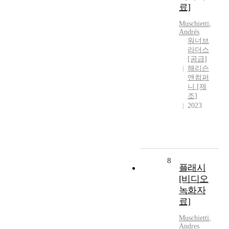
료]
Muschietti
,
Andrés
워너브
라더스
[공급]
해리슨
앤컴퍼
니 [제
조]
2023
8
플래시
[비디오
녹화자
료]
Muschietti
,
Andres