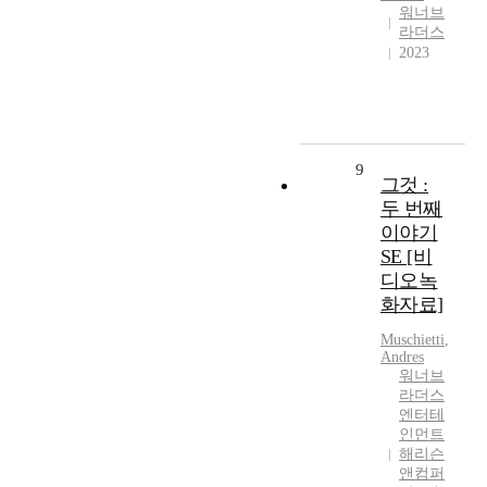
워너브
라더스
2023
9
그것 :
두 번째
이야기
SE [비
디오녹
화자료]
Muschietti
,
Andres
워너브
라더스
엔터테
인먼트
해리슨
앤컴퍼