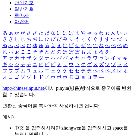
단위기호
일반기호
로마자
아랍어
あ
ぁ
か
が
さ
ざ
た
だ
な
は
ば
ぱ
ま
や
ゃ
ら
わ
ゎ
ん
い
ぃ
き
ぎ
し
じ
ち
ぢ
に
ひ
び
ぴ
み
り
う
ぅ
く
ぐ
す
ず
つ
づ
っ
ぬ
ふ
ぶ
ぷ
む
ゆ
ゅ
る
え
ぇ
け
げ
せ
ぜ
て
で
ね
へ
べ
ぺ
め
れ
お
ぉ
こ
ご
そ
ぞ
と
ど
の
ほ
ぼ
ぽ
も
よ
ょ
ろ
を
ア
ァ
カ
サ
ザ
タ
ダ
ナ
ハ
バ
パ
マ
ヤ
ャ
ラ
ワ
ヮ
ン
イ
ィ
キ
ギ
シ
ジ
チ
ヂ
ニ
ヒ
ビ
ピ
ミ
リ
ウ
ゥ
ク
グ
ス
ズ
ツ
ヅ
ッ
ヌ
フ
ブ
プ
ム
ユ
ュ
ル
エ
ェ
ケ
ゲ
セ
ゼ
テ
デ
ヘ
ベ
ペ
メ
レ
オ
ォ
コ
ゴ
ソ
ゾ
ト
ド
ノ
ホ
ボ
ポ
モ
ヨ
ョ
ロ
ヲ
―
http://chineseinput.net/
에서 pinyin(병음)방식으로 중국어를 변환
할 수 있습니다.
변환된 중국어를 복사하여 사용하시면 됩니다.
예시)
中文 을 입력하시려면
zhongwen
을 입력하시고 space를
누르시면됩니다.