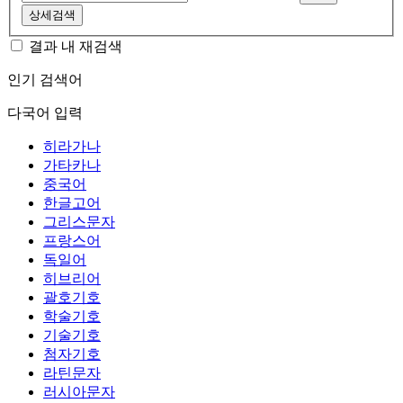
상세검색
결과 내 재검색
인기 검색어
다국어 입력
히라가나
가타카나
중국어
한글고어
그리스문자
프랑스어
독일어
히브리어
괄호기호
학술기호
기술기호
첨자기호
라틴문자
러시아문자