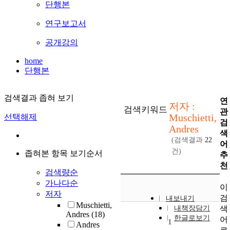
단행본
연구보고서
공개강의
home
단행본
검색결과 좁혀 보기
연
저자 :
검색키워드
관
Muschietti,
선택해제
검
Andres
색
(검색결과
22
어
건)
좁혀본 항목 보기순서
추
천
검색량순
가나다순
이
저자
검
내보내기
Muschietti,
색
내책장담기
Andres
(18)
한글로보기
어
1
Andres