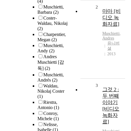
(4)
Muschietti,
2
마마 [비
Barbara
(2)
디오 녹
Coster-
Waldau, Nikolaj
화자료]
(2)
Muschietti
,
Charpentier,
Andres
Megan
(2)
유니버
Muschietti,
셜
Andy
(2)
2013
Andres
Muschietti [감
독]
(2)
Muschietti,
Andrés
(2)
3
Waldau,
그것 2 :
Nikolaj Coster
두 번째
(1)
이야기
Riestra,
Antonio
(1)
[비디오
Conroy,
녹화자
Michele
(1)
료]
Nelisse,
Isabelle
(1)