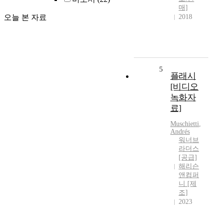
매]
오늘 본 자료
2018
5
플래시
[비디오
녹화자
료]
Muschietti
,
Andrés
워너브
라더스
[공급]
해리슨
앤컴퍼
니 [제
조]
2023