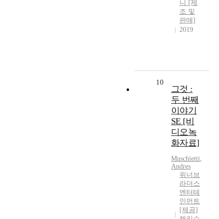
니 [제
조 및
판매]
2019
10
그것 :
두 번째
이야기
SE [비
디오녹
화자료]
Muschietti
,
Andres
위너브
라더스
엔터테
인먼트
[제공]
해리슨