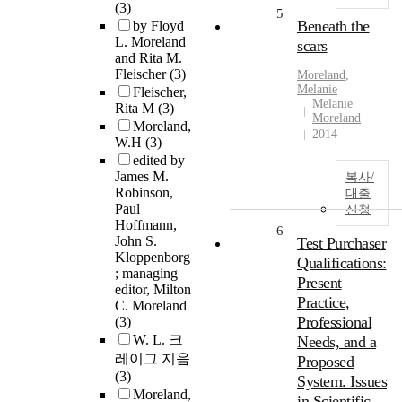
(3)
5
Beneath the
by Floyd
L. Moreland
scars
and Rita M.
Fleischer
(3)
Moreland
,
Melanie
Fleischer,
Melanie
Rita M
(3)
Moreland
Moreland,
2014
W.H
(3)
edited by
James M.
복사/
Robinson,
대출
Paul
신청
Hoffmann,
6
John S.
Test Purchaser
Kloppenborg
Qualifications:
; managing
Present
editor, Milton
Practice,
C. Moreland
Professional
(3)
W. L. 크
Needs, and a
레이그 지음
Proposed
(3)
System. Issues
Moreland,
in Scientific