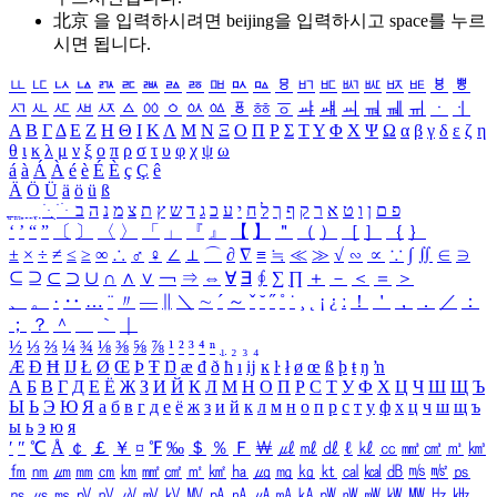
北京 을 입력하시려면
beijing
을 입력하시고 space를 누르
시면 됩니다.
ㅥ
ㅦ
ㅧ
ㅨ
ㅩ
ㅪ
ㅫ
ㅬ
ㅭ
ㅮ
ㅯ
ㅰ
ㅱ
ㅲ
ㅳ
ㅴ
ㅵ
ㅶ
ㅷ
ㅸ
ㅹ
ㅺ
ㅻ
ㅼ
ㅽ
ㅾ
ㅿ
ㆀ
ㆁ
ㆂ
ㆃ
ㆄ
ㆅ
ㆆ
ㆇ
ㆈ
ㆉ
ㆊ
ㆋ
ㆌ
ㆍ
ㆎ
Α
Β
Γ
Δ
Ε
Ζ
Η
Θ
Ι
Κ
Λ
Μ
Ν
Ξ
Ο
Π
Ρ
Σ
Τ
Υ
Φ
Χ
Ψ
Ω
α
β
γ
δ
ε
ζ
η
θ
ι
κ
λ
μ
ν
ξ
ο
π
ρ
σ
τ
υ
φ
χ
ψ
ω
á
à
Á
À
é
è
É
È
ç
Ç
ê
Ä
Ö
Ü
ä
ö
ü
ß
ְ
ֳ
ֲ
ֱ
ָ
ַ
ֵ
ֶ
ִ
ֹ
ּ
ֻ
ׂ
ׁ
ּ
ב
ה
נ
מ
צ
ת
ץ
ש
ד
ג
כ
ע
י
ח
ל
ך
ף
ק
ר
א
ט
ו
ן
ם
פ
‘
’
“
”
〔
〕
〈
〉
「
」
『
』
【
】
＂
（
）
［
］
｛
｝
±
×
÷
≠
≤
≥
∞
∴
♂
♀
∠
⊥
⌒
∂
∇
≡
≒
≪
≫
√
∽
∝
∵
∫
∬
∈
∋
⊆
⊇
⊂
⊃
∪
∩
∧
∨
￢
⇒
⇔
∀
∃
∮
∑
∏
＋
－
＜
＝
＞
、
。
·
‥
…
¨
〃
―
∥
＼
∼
´
～
ˇ
˘
˝
˚
˙
¸
˛
¡
¿
ː
！
＇
，
．
／
：
；
？
＾
＿
｀
｜
½
⅓
⅔
¼
¾
⅛
⅜
⅝
⅞
¹
²
³
⁴
ⁿ
₁
₂
₃
₄
Æ
Ð
Ħ
Ĳ
Ł
Ø
Œ
Þ
Ŧ
Ŋ
æ
đ
ð
ħ
ı
ĳ
ĸ
ŀ
ł
ø
œ
ß
þ
ŧ
ŋ
ŉ
А
Б
В
Г
Д
Е
Ё
Ж
З
И
Й
К
Л
М
Н
О
П
Р
С
Т
У
Ф
Х
Ц
Ч
Ш
Щ
Ъ
Ы
Ь
Э
Ю
Я
а
б
в
г
д
е
ё
ж
з
и
й
к
л
м
н
о
п
р
с
т
у
ф
х
ц
ч
ш
щ
ъ
ы
ь
э
ю
я
′
″
℃
Å
￠
￡
￥
¤
℉
‰
＄
％
Ｆ
￦
㎕
㎖
㎗
ℓ
㎘
㏄
㎣
㎤
㎥
㎦
㎙
㎚
㎛
㎜
㎝
㎞
㎟
㎠
㎡
㎢
㏊
㎍
㎎
㎏
㏏
㎈
㎉
㏈
㎧
㎨
㎰
㎱
㎲
㎳
㎴
㎵
㎶
㎷
㎸
㎹
㎀
㎁
㎂
㎃
㎄
㎺
㎻
㎽
㎾
㎿
㎐
㎑