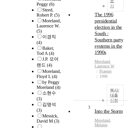
보
Peggy
(6)
기
Steed,
The 1996
Robert P.
(5)
presidential
Moreland,
Laurence W.
election in the
(5)
South :
이경직
Southern party
(4)
systems in the
Baker,
1990s
Tod A
(4)
J.P. 모어
Moreland
,
랜드
(4)
Laurence W
Moreland,
Praeger
Floyd L
(4)
1998
by Peggy
Moreland
(4)
복사/
소현수
대출
(3)
신청
김명석
3
(3)
Into the Storm
Messick,
Moreland
,
David M
(3)
Melanie