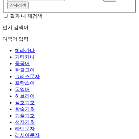
상세검색
결과 내 재검색
인기 검색어
다국어 입력
히라가나
가타카나
중국어
한글고어
그리스문자
프랑스어
독일어
히브리어
괄호기호
학술기호
기술기호
첨자기호
라틴문자
러시아문자