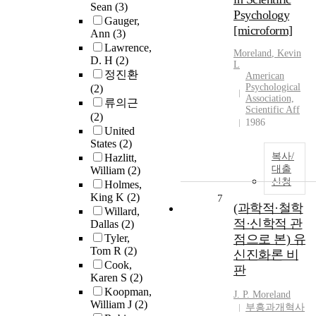
Sean
(3)
Psychology
Gauger,
[microform]
Ann
(3)
Lawrence,
Moreland
, Kevin
D. H
(2)
L
정진환
American
Psychological
(2)
Association,
류의근
Scientific Aff
(2)
1986
United
States
(2)
복사/
Hazlitt,
대출
William
(2)
신청
Holmes,
King K
(2)
7
(과학적·철학
Willard,
적·신학적 관
Dallas
(2)
Tyler,
점으로 본) 유
Tom R
(2)
신진화론 비
Cook,
판
Karen S
(2)
Koopman,
J. P.
Moreland
William J
(2)
부흥과개혁사