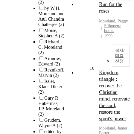
(2)
Run for the
by W.H.
roses
Moreland and
Atul Chandra
Moreland
, Peggy
Chatterjee
(2)
Silhouette
Morse,
books
Stephen A
(2)
1990
Richard
C. Moreland
복사/
(2)
대출
Aronow,
신청
Edward
(2)
10
Reznikoff,
Kingdom
Marvin
(2)
triangle :
Issler,
recover the
Klaus Dieter
Christian
(2)
Gary R.
mind, renovate
Habermas,
the soul,
J.P. Moreland
restore the
(2)
spirit's power
Grudem,
Wayne A
(2)
Moreland
, James
edited by
Porter