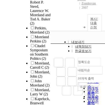
Robert P.
Zondervan
Steed,
2007
Laurence W.
Moreland and
Tod A. Baker
복사/
(2)
대출
신청
Perkins,
Moreland
(2)
Moreland
Perkins
(2)
내보내기
Citadel
내책장담기
Symposium
한글로보기
on Southern
Politics
(2)
정확도순
Moreland,
Carroll C
(2)
내림차순
정확도
Moreland,
John
(2)
순
10개씩 출력
내림차순
John
인기도
Moreland
(2)
순
조회
10개씩
Moreland,
연도순
출력
Larry W
(2)
제목순
20개씩
Kapeluck,
저자순
Branwell
출력