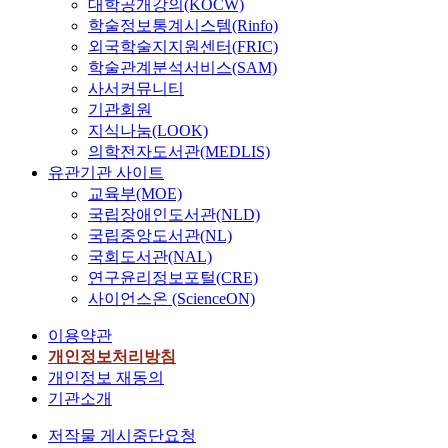
대학공개강의(KOCW)
학술정보통계시스템(Rinfo)
외국학술지지원센터(FRIC)
학술관계분석서비스(SAM)
사서커뮤니티
기관회원
지식나눔(LOOK)
의학전자도서관(MEDLIS)
유관기관 사이트
교육부(MOE)
국립장애인도서관(NLD)
국립중앙도서관(NL)
국회도서관(NAL)
연구윤리정보포털(CRE)
사이언스온 (ScienceON)
이용약관
개인정보처리방침
개인정보 재동의
기관소개
저작물 게시중단요청