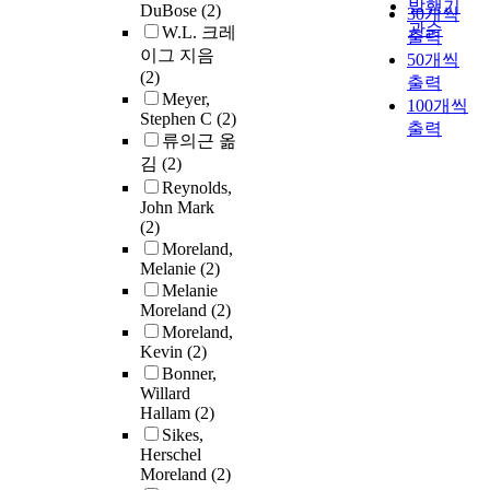
발행기
DuBose
(2)
30개씩
관순
W.L. 크레
출력
이그 지음
50개씩
(2)
출력
Meyer,
100개씩
Stephen C
(2)
출력
류의근 옮
김
(2)
Reynolds,
John Mark
(2)
Moreland,
Melanie
(2)
Melanie
Moreland
(2)
Moreland,
Kevin
(2)
Bonner,
Willard
Hallam
(2)
Sikes,
Herschel
Moreland
(2)