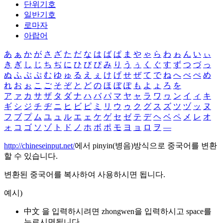
단위기호
일반기호
로마자
아랍어
あ
ぁ
か
が
さ
ざ
た
だ
な
は
ば
ぱ
ま
や
ゃ
ら
わ
ゎ
ん
い
ぃ
き
ぎ
し
じ
ち
ぢ
に
ひ
び
ぴ
み
り
う
ぅ
く
ぐ
す
ず
つ
づ
っ
ぬ
ふ
ぶ
ぷ
む
ゆ
ゅ
る
え
ぇ
け
げ
せ
ぜ
て
で
ね
へ
べ
ぺ
め
れ
お
ぉ
こ
ご
そ
ぞ
と
ど
の
ほ
ぼ
ぽ
も
よ
ょ
ろ
を
ア
ァ
カ
サ
ザ
タ
ダ
ナ
ハ
バ
パ
マ
ヤ
ャ
ラ
ワ
ヮ
ン
イ
ィ
キ
ギ
シ
ジ
チ
ヂ
ニ
ヒ
ビ
ピ
ミ
リ
ウ
ゥ
ク
グ
ス
ズ
ツ
ヅ
ッ
ヌ
フ
ブ
プ
ム
ユ
ュ
ル
エ
ェ
ケ
ゲ
セ
ゼ
テ
デ
ヘ
ベ
ペ
メ
レ
オ
ォ
コ
ゴ
ソ
ゾ
ト
ド
ノ
ホ
ボ
ポ
モ
ヨ
ョ
ロ
ヲ
―
http://chineseinput.net/
에서 pinyin(병음)방식으로 중국어를 변환
할 수 있습니다.
변환된 중국어를 복사하여 사용하시면 됩니다.
예시)
中文 을 입력하시려면
zhongwen
을 입력하시고 space를
누르시면됩니다.