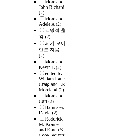
Moreland,
John Richard
(2)
Moreland,
Adele A
(2)
김명석 옮
김
(2)
페기 모어
랜드 지음
(2)
Moreland,
Kevin L
(2)
edited by
William Lane
Craig and J.P.
Moreland
(2)
Moreland,
Carl
(2)
Bannister,
David
(2)
Roderick
M. Kramer
and Karen S.
Cook, editors