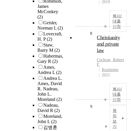
Robinson,
2019
James
McConkey
복사/
(2)
대출
Geisler,
신청
Norman L
(2)
8
Lovecraft,
Christianity
H. P
(2)
and private
Staw,
law
Barry M
(2)
Habermas,
Cochran, Robert
Gary R
(2)
F.
Ames,
Routledge
Andrea L
(2)
2021
Andrea L.
Ames, David
R. Nadeau,
복사/
John L.
대출
Moreland
(2)
신청
Nadeau,
9
David R
(2)
목
Moreland,
차
John L
(2)
보
기
김병훈