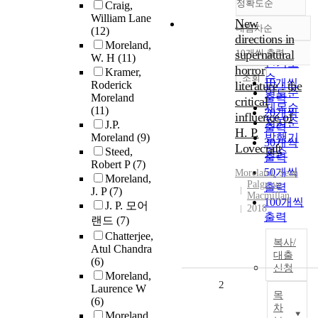
정확도순
Craig,
William Lane
New
내림차순
(12)
정확도
directions in
Moreland,
순
supernatural
10개씩 출력
W. H
(11)
내림차순
인기도
horror
Kramer,
순
조회
10개씩
Roderick
literature : the
연도순
Moreland
출력
critical
제목순
(11)
20개씩
influence of
저자순
J.P.
출력
H. P.
Moreland
(9)
발행기
30개씩
Lovecraft
Steed,
관순
출력
Robert P
(7)
50개씩
Moreland
, Sean
Moreland,
Palgrave
출력
J. P
(7)
Macmillan
100개씩
J. P. 모어
2018
출력
랜드
(7)
Chatterjee,
복사/
Atul Chandra
대출
(6)
신청
Moreland,
2
Laurence W
목
(6)
차
Moreland,