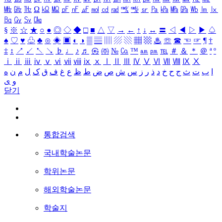
㎒
㎓
㎔
Ω
㏀
㏁
㎊
㎋
㎌
㏖
㏅
㎭
㎮
㎯
㏛
㎩
㎪
㎫
㎬
㏝
㏐
㏓
㏃
㏉
㏜
㏆
§
※
☆
★
○
●
◎
◇
◆
□
■
△
▽
→
←
↑
↓
↔
〓
◁
◀
▷
▶
♤
♠
♡
♥
♧
♣
⊙
◈
▣
◐
◑
▒
▤
▥
▨
▧
▦
▩
♨
☏
☎
☜
☞
¶
†
‡
↕
↗
↙
↖
↘
♭
♩
♪
♬
㉿
㈜
№
㏇
™
㏂
㏘
℡
＃
＆
＊
＠
ª
º
ⅰ
ⅱ
ⅲ
ⅳ
ⅴ
ⅵ
ⅶ
ⅷ
ⅸ
ⅹ
Ⅰ
Ⅱ
Ⅲ
Ⅳ
Ⅴ
Ⅵ
Ⅶ
Ⅷ
Ⅸ
Ⅹ
ا
ب
ت
ث
ج
ح
خ
د
ذ
ر
ز
س
ش
ص
ض
ط
ظ
ع
غ
ف
ق
ک
ل
م
ن
ه
و
ی
닫기
통합검색
국내학술논문
학위논문
해외학술논문
학술지