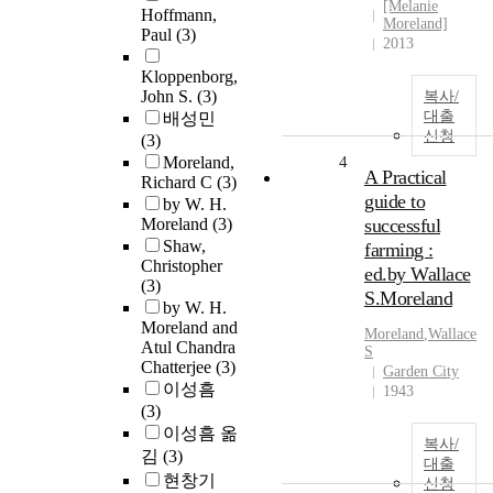
[Melanie
Hoffmann,
Moreland]
Paul
(3)
2013
Kloppenborg,
John S.
(3)
복사/
대출
배성민
신청
(3)
Moreland,
4
A Practical
Richard C
(3)
guide to
by W. H.
Moreland
(3)
successful
Shaw,
farming :
Christopher
ed.by Wallace
(3)
S.Moreland
by W. H.
Moreland and
Moreland
,Wallace
Atul Chandra
S
Chatterjee
(3)
Garden City
이성흠
1943
(3)
이성흠 옮
복사/
김
(3)
대출
현창기
신청