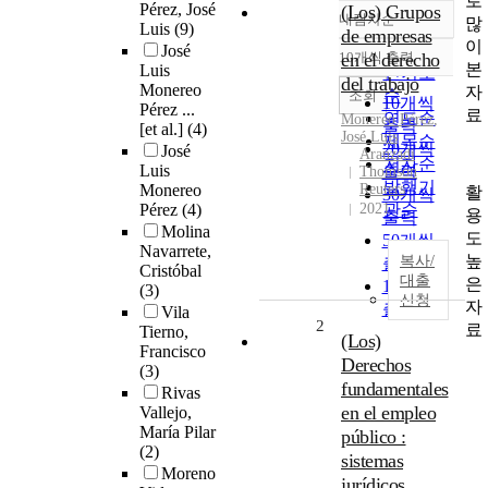
로
Pérez, José
(Los) Grupos
내림차순
많
정확도
Luis
(9)
de empresas
이
순
José
10개씩 출력
en el derecho
내림차순
본
Luis
인기도
del trabajo
Monereo
자
순
조회
10개씩
Pérez ...
료
연도순
Monereo
Pérez
,
출력
[et al.]
(4)
José Luis
제목순
20개씩
José
Aranzadi
저자순
Luis
출력
Thomson
발행기
Monereo
Reuters
활
30개씩
Pérez
(4)
2021
관순
용
출력
Molina
도
50개씩
Navarrete,
높
복사/
출력
Cristóbal
대출
은
100개씩
(3)
신청
자
출력
Vila
2
료
Tierno,
(Los)
Francisco
Derechos
(3)
fundamentales
Rivas
en el empleo
Vallejo,
María Pilar
público :
(2)
sistemas
Moreno
jurídicos