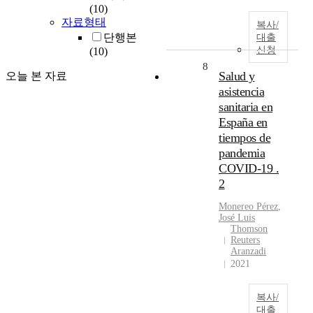
(10)
자료형태
복사/
단행본
대출
신청
(10)
8
Salud y
오늘 본 자료
asistencia
sanitaria en
España en
tiempos de
pandemia
COVID-19 .
2
Monereo
Pérez
,
José Luis
Thomson
Reuters
Aranzadi
2021
복사/
대출