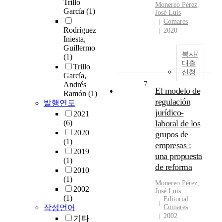
Trillo
Monereo
Pérez
,
García
(1)
José Luis
Comares
Rodríguez
2020
Iniesta,
Guillermo
복사/
(1)
대출
Trillo
신청
García,
7
Andrés
El modelo de
Ramón
(1)
regulación
발행연도
jurídico-
2021
(6)
laboral de los
2020
grupos de
(1)
empresas :
2019
una propuesta
(1)
de reforma
2010
(1)
Monereo
Pérez
,
2002
José Luis
(1)
Editorial
작성언어
Comares
2002
기타