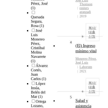
José Luis
Pérez, José
Thomson
(1)
reuters
aranzadi
2019
Quesada
Segura,
Rosa
(1)
복사/
José
대출
Luis
신청
Monereo
4
Pérez,
(El) Ingreso
Cristóbal
mínimo vital
Molina
Navarrete
Monereo
Pérez
,
(1)
José Luis
Álvarez
Laborum
Cortés,
2021
Juan
Carlos
(1)
복사/
López
대출
Insúa,
신청
Belén del
Mar
(1)
5
Salud y
Ortega
asistencia
Lozano,