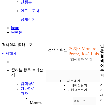
단행본
연구보고서
공개강의
home
단행본
검색결과 좁혀 보기
연
저자 : Monereo
검색키워드
관
Pérez, José Luis
선택해제
검
(검색결과
10
건)
색
어
좁혀본 항목 보기순
추
서
천
내보내기
검색량순
이
내책장담기
가나다순
한글로보기
검
1
저자
색
어
정확도순
Monereo