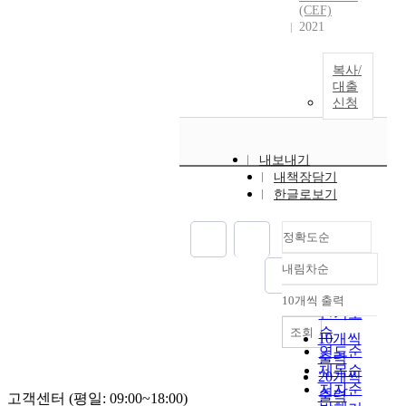
(CEF)
2021
복사/
대출
신청
내보내기
내책장담기
한글로보기
정확도순
내림차순
정확도
순
10개씩 출력
내림차순
인기도
순
조회
10개씩
연도순
출력
제목순
20개씩
저자순
출력
고객센터 (평일: 09:00~18:00)