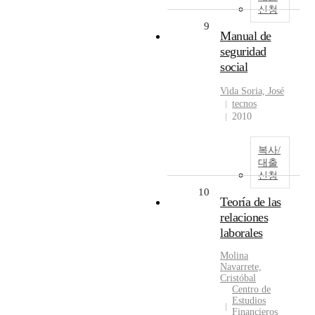
신청
9
Manual de
seguridad
social
Vida Soria, José
tecnos
2010
복사/
대출
신청
10
Teoría de las
relaciones
laborales
Molina
Navarrete,
Cristóbal
Centro de
Estudios
Financieros