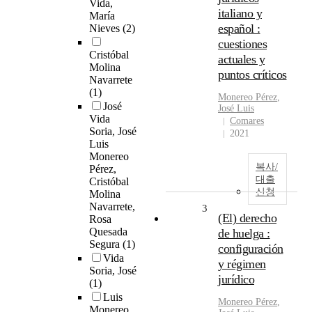
Vida,
italiano y
María
español :
Nieves
(2)
cuestiones
Cristóbal
actuales y
Molina
puntos críticos
Navarrete
(1)
Monereo
Pérez
,
José
José Luis
Vida
Comares
Soria, José
2021
Luis
Monereo
복사/
Pérez,
대출
Cristóbal
신청
Molina
Navarrete,
3
(El) derecho
Rosa
Quesada
de huelga :
Segura
(1)
configuración
Vida
y régimen
Soria, José
jurídico
(1)
Luis
Monereo
Pérez
,
Monereo