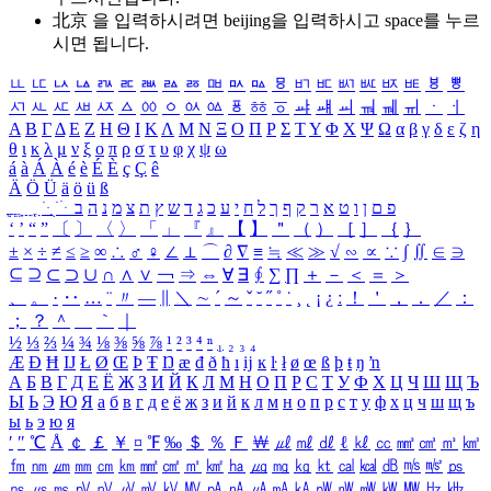
北京 을 입력하시려면
beijing
을 입력하시고 space를 누르
시면 됩니다.
ㅥ
ㅦ
ㅧ
ㅨ
ㅩ
ㅪ
ㅫ
ㅬ
ㅭ
ㅮ
ㅯ
ㅰ
ㅱ
ㅲ
ㅳ
ㅴ
ㅵ
ㅶ
ㅷ
ㅸ
ㅹ
ㅺ
ㅻ
ㅼ
ㅽ
ㅾ
ㅿ
ㆀ
ㆁ
ㆂ
ㆃ
ㆄ
ㆅ
ㆆ
ㆇ
ㆈ
ㆉ
ㆊ
ㆋ
ㆌ
ㆍ
ㆎ
Α
Β
Γ
Δ
Ε
Ζ
Η
Θ
Ι
Κ
Λ
Μ
Ν
Ξ
Ο
Π
Ρ
Σ
Τ
Υ
Φ
Χ
Ψ
Ω
α
β
γ
δ
ε
ζ
η
θ
ι
κ
λ
μ
ν
ξ
ο
π
ρ
σ
τ
υ
φ
χ
ψ
ω
á
à
Á
À
é
è
É
È
ç
Ç
ê
Ä
Ö
Ü
ä
ö
ü
ß
ְ
ֳ
ֲ
ֱ
ָ
ַ
ֵ
ֶ
ִ
ֹ
ּ
ֻ
ׂ
ׁ
ּ
ב
ה
נ
מ
צ
ת
ץ
ש
ד
ג
כ
ע
י
ח
ל
ך
ף
ק
ר
א
ט
ו
ן
ם
פ
‘
’
“
”
〔
〕
〈
〉
「
」
『
』
【
】
＂
（
）
［
］
｛
｝
±
×
÷
≠
≤
≥
∞
∴
♂
♀
∠
⊥
⌒
∂
∇
≡
≒
≪
≫
√
∽
∝
∵
∫
∬
∈
∋
⊆
⊇
⊂
⊃
∪
∩
∧
∨
￢
⇒
⇔
∀
∃
∮
∑
∏
＋
－
＜
＝
＞
、
。
·
‥
…
¨
〃
―
∥
＼
∼
´
～
ˇ
˘
˝
˚
˙
¸
˛
¡
¿
ː
！
＇
，
．
／
：
；
？
＾
＿
｀
｜
½
⅓
⅔
¼
¾
⅛
⅜
⅝
⅞
¹
²
³
⁴
ⁿ
₁
₂
₃
₄
Æ
Ð
Ħ
Ĳ
Ł
Ø
Œ
Þ
Ŧ
Ŋ
æ
đ
ð
ħ
ı
ĳ
ĸ
ŀ
ł
ø
œ
ß
þ
ŧ
ŋ
ŉ
А
Б
В
Г
Д
Е
Ё
Ж
З
И
Й
К
Л
М
Н
О
П
Р
С
Т
У
Ф
Х
Ц
Ч
Ш
Щ
Ъ
Ы
Ь
Э
Ю
Я
а
б
в
г
д
е
ё
ж
з
и
й
к
л
м
н
о
п
р
с
т
у
ф
х
ц
ч
ш
щ
ъ
ы
ь
э
ю
я
′
″
℃
Å
￠
￡
￥
¤
℉
‰
＄
％
Ｆ
￦
㎕
㎖
㎗
ℓ
㎘
㏄
㎣
㎤
㎥
㎦
㎙
㎚
㎛
㎜
㎝
㎞
㎟
㎠
㎡
㎢
㏊
㎍
㎎
㎏
㏏
㎈
㎉
㏈
㎧
㎨
㎰
㎱
㎲
㎳
㎴
㎵
㎶
㎷
㎸
㎹
㎀
㎁
㎂
㎃
㎄
㎺
㎻
㎽
㎾
㎿
㎐
㎑