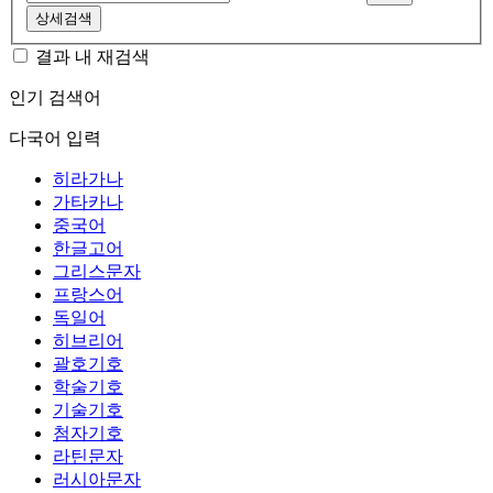
상세검색
결과 내 재검색
인기 검색어
다국어 입력
히라가나
가타카나
중국어
한글고어
그리스문자
프랑스어
독일어
히브리어
괄호기호
학술기호
기술기호
첨자기호
라틴문자
러시아문자