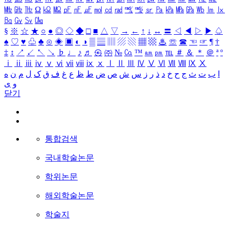
㎒
㎓
㎔
Ω
㏀
㏁
㎊
㎋
㎌
㏖
㏅
㎭
㎮
㎯
㏛
㎩
㎪
㎫
㎬
㏝
㏐
㏓
㏃
㏉
㏜
㏆
§
※
☆
★
○
●
◎
◇
◆
□
■
△
▽
→
←
↑
↓
↔
〓
◁
◀
▷
▶
♤
♠
♡
♥
♧
♣
⊙
◈
▣
◐
◑
▒
▤
▥
▨
▧
▦
▩
♨
☏
☎
☜
☞
¶
†
‡
↕
↗
↙
↖
↘
♭
♩
♪
♬
㉿
㈜
№
㏇
™
㏂
㏘
℡
＃
＆
＊
＠
ª
º
ⅰ
ⅱ
ⅲ
ⅳ
ⅴ
ⅵ
ⅶ
ⅷ
ⅸ
ⅹ
Ⅰ
Ⅱ
Ⅲ
Ⅳ
Ⅴ
Ⅵ
Ⅶ
Ⅷ
Ⅸ
Ⅹ
ا
ب
ت
ث
ج
ح
خ
د
ذ
ر
ز
س
ش
ص
ض
ط
ظ
ع
غ
ف
ق
ک
ل
م
ن
ه
و
ی
닫기
통합검색
국내학술논문
학위논문
해외학술논문
학술지