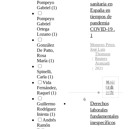
Pompeyo
sanitaria en
Gabriel
(1)
España en
tiempos de
Pompeyo
pandemia
Gabriel
COVID-19 .
Ortega
Lozano
(1)
1
González
Monereo
Pérez
,
José Luis
De Patto,
Thomson
Rosa
Reuters
María
(1)
Aranzadi
2021
Spinelli,
Carla
(1)
Vida
복사/
Fernández,
대출
Raquel
(1)
신청
6
Derechos
Guillermo
Rodríguez
laborales
Iniesta
(1)
fundamentales
Andrés
inespecíficos
Ramón