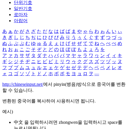
단위기호
일반기호
로마자
아랍어
あ
ぁ
か
が
さ
ざ
た
だ
な
は
ば
ぱ
ま
や
ゃ
ら
わ
ゎ
ん
い
ぃ
き
ぎ
し
じ
ち
ぢ
に
ひ
び
ぴ
み
り
う
ぅ
く
ぐ
す
ず
つ
づ
っ
ぬ
ふ
ぶ
ぷ
む
ゆ
ゅ
る
え
ぇ
け
げ
せ
ぜ
て
で
ね
へ
べ
ぺ
め
れ
お
ぉ
こ
ご
そ
ぞ
と
ど
の
ほ
ぼ
ぽ
も
よ
ょ
ろ
を
ア
ァ
カ
サ
ザ
タ
ダ
ナ
ハ
バ
パ
マ
ヤ
ャ
ラ
ワ
ヮ
ン
イ
ィ
キ
ギ
シ
ジ
チ
ヂ
ニ
ヒ
ビ
ピ
ミ
リ
ウ
ゥ
ク
グ
ス
ズ
ツ
ヅ
ッ
ヌ
フ
ブ
プ
ム
ユ
ュ
ル
エ
ェ
ケ
ゲ
セ
ゼ
テ
デ
ヘ
ベ
ペ
メ
レ
オ
ォ
コ
ゴ
ソ
ゾ
ト
ド
ノ
ホ
ボ
ポ
モ
ヨ
ョ
ロ
ヲ
―
http://chineseinput.net/
에서 pinyin(병음)방식으로 중국어를 변환
할 수 있습니다.
변환된 중국어를 복사하여 사용하시면 됩니다.
예시)
中文 을 입력하시려면
zhongwen
을 입력하시고 space를
누르시면됩니다.