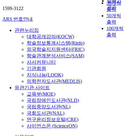
발행기
30개씩
관순
1599-3122
출력
50개씩
ARS 번호안내
출력
100개씩
관련누리집
출력
대학공개강의(KOCW)
학술정보통계시스템(Rinfo)
외국학술지지원센터(FRIC)
학술관계분석서비스(SAM)
사서커뮤니티
기관회원
지식나눔(LOOK)
의학전자도서관(MEDLIS)
유관기관 사이트
교육부(MOE)
국립장애인도서관(NLD)
국립중앙도서관(NL)
국회도서관(NAL)
연구윤리정보포털(CRE)
사이언스온 (ScienceON)