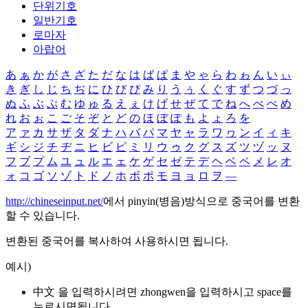
단위기호
일반기호
로마자
아랍어
あ
ぁ
か
が
さ
ざ
た
だ
な
は
ば
ぱ
ま
や
ゃ
ら
わ
ゎ
ん
い
ぃ
き
ぎ
し
じ
ち
ぢ
に
ひ
び
ぴ
み
り
う
ぅ
く
ぐ
す
ず
つ
づ
っ
ぬ
ふ
ぶ
ぷ
む
ゆ
ゅ
る
え
ぇ
け
げ
せ
ぜ
て
で
ね
へ
べ
ぺ
め
れ
お
ぉ
こ
ご
そ
ぞ
と
ど
の
ほ
ぼ
ぽ
も
よ
ょ
ろ
を
ア
ァ
カ
サ
ザ
タ
ダ
ナ
ハ
バ
パ
マ
ヤ
ャ
ラ
ワ
ヮ
ン
イ
ィ
キ
ギ
シ
ジ
チ
ヂ
ニ
ヒ
ビ
ピ
ミ
リ
ウ
ゥ
ク
グ
ス
ズ
ツ
ヅ
ッ
ヌ
フ
ブ
プ
ム
ユ
ュ
ル
エ
ェ
ケ
ゲ
セ
ゼ
テ
デ
ヘ
ベ
ペ
メ
レ
オ
ォ
コ
ゴ
ソ
ゾ
ト
ド
ノ
ホ
ボ
ポ
モ
ヨ
ョ
ロ
ヲ
―
http://chineseinput.net/
에서 pinyin(병음)방식으로 중국어를 변환
할 수 있습니다.
변환된 중국어를 복사하여 사용하시면 됩니다.
예시)
中文 을 입력하시려면
zhongwen
을 입력하시고 space를
누르시면됩니다.