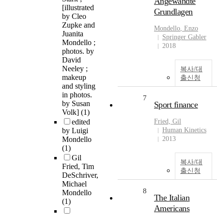
Angewandte
[illustrated
Grundlagen
by Cleo
Zupke and
Mondello
, Enzo
Juanita
Springer Gabler
Mondello ;
2018
photos. by
David
Neeley ;
복사/대
makeup
출신청
and styling
in photos.
7
by Susan
Sport finance
Volk]
(1)
edited
Fried, Gil
by Luigi
Human Kinetics
Mondello
2013
(1)
Gil
복사/대
Fried, Tim
출신청
DeSchriver,
Michael
8
Mondello
The Italian
(1)
Americans