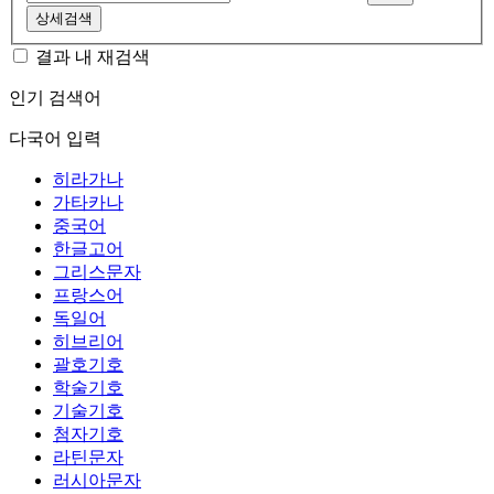
상세검색
결과 내 재검색
인기 검색어
다국어 입력
히라가나
가타카나
중국어
한글고어
그리스문자
프랑스어
독일어
히브리어
괄호기호
학술기호
기술기호
첨자기호
라틴문자
러시아문자