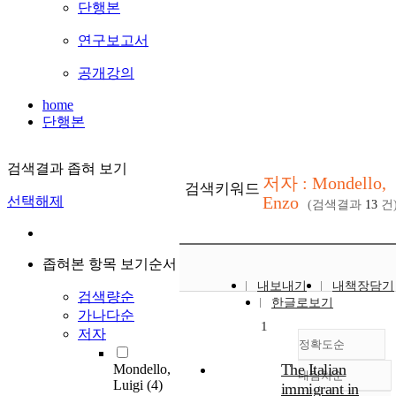
단행본
연구보고서
공개강의
home
단행본
검색결과 좁혀 보기
저자 : Mondello,
검색키워드
Enzo
선택해제
(검색결과
13
건
좁혀본 항목 보기순서
내보내기
내책장담기
검색량순
한글로보기
가나다순
1
저자
정확도순
The Italian
Mondello,
내림차순
정확도
Luigi
(4)
immigrant in