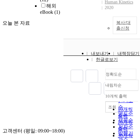
Human Kinetics
해외
2020
eBook
(1)
오늘 본 자료
복사/대
출신청
내보내기
내책장담기
한글로보기
정확도순
내림차순
정확도
순
10개씩 출력
내림차순
인기도
순
조회
10개씩
연도순
출력
제목순
20개씩
저자순
출력
고객센터 (평일: 09:00~18:00)
발행기
30개씩
관순