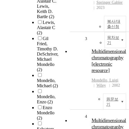
Alastair C.
Springer Gabler
Lewis,
2023
Keith D.
Bartle
(2)
복사/대
Lewis,
출신청
Alastair C
(2)
목차보
Gil
3
기
Fried,
Timothy D.
Multidimensional
DeSchriver,
chromatography
Michael
[electronic
Mondello
(2)
resource]
Mondello,
Mondello
, Luigi
Michael
(2)
Wiley
2002
Mondello,
원문보
Enzo
(2)
기
Enzo
Mondello
4
(2)
Multidimensional
chromatography
Salvatore