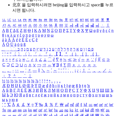
北京 을 입력하시려면
beijing
을 입력하시고 space를 누르
시면 됩니다.
ㅥ
ㅦ
ㅧ
ㅨ
ㅩ
ㅪ
ㅫ
ㅬ
ㅭ
ㅮ
ㅯ
ㅰ
ㅱ
ㅲ
ㅳ
ㅴ
ㅵ
ㅶ
ㅷ
ㅸ
ㅹ
ㅺ
ㅻ
ㅼ
ㅽ
ㅾ
ㅿ
ㆀ
ㆁ
ㆂ
ㆃ
ㆄ
ㆅ
ㆆ
ㆇ
ㆈ
ㆉ
ㆊ
ㆋ
ㆌ
ㆍ
ㆎ
Α
Β
Γ
Δ
Ε
Ζ
Η
Θ
Ι
Κ
Λ
Μ
Ν
Ξ
Ο
Π
Ρ
Σ
Τ
Υ
Φ
Χ
Ψ
Ω
α
β
γ
δ
ε
ζ
η
θ
ι
κ
λ
μ
ν
ξ
ο
π
ρ
σ
τ
υ
φ
χ
ψ
ω
á
à
Á
À
é
è
É
È
ç
Ç
ê
Ä
Ö
Ü
ä
ö
ü
ß
ְ
ֳ
ֲ
ֱ
ָ
ַ
ֵ
ֶ
ִ
ֹ
ּ
ֻ
ׂ
ׁ
ּ
ב
ה
נ
מ
צ
ת
ץ
ש
ד
ג
כ
ע
י
ח
ל
ך
ף
ק
ר
א
ט
ו
ן
ם
פ
‘
’
“
”
〔
〕
〈
〉
「
」
『
』
【
】
＂
（
）
［
］
｛
｝
±
×
÷
≠
≤
≥
∞
∴
♂
♀
∠
⊥
⌒
∂
∇
≡
≒
≪
≫
√
∽
∝
∵
∫
∬
∈
∋
⊆
⊇
⊂
⊃
∪
∩
∧
∨
￢
⇒
⇔
∀
∃
∮
∑
∏
＋
－
＜
＝
＞
、
。
·
‥
…
¨
〃
―
∥
＼
∼
´
～
ˇ
˘
˝
˚
˙
¸
˛
¡
¿
ː
！
＇
，
．
／
：
；
？
＾
＿
｀
｜
½
⅓
⅔
¼
¾
⅛
⅜
⅝
⅞
¹
²
³
⁴
ⁿ
₁
₂
₃
₄
Æ
Ð
Ħ
Ĳ
Ł
Ø
Œ
Þ
Ŧ
Ŋ
æ
đ
ð
ħ
ı
ĳ
ĸ
ŀ
ł
ø
œ
ß
þ
ŧ
ŋ
ŉ
А
Б
В
Г
Д
Е
Ё
Ж
З
И
Й
К
Л
М
Н
О
П
Р
С
Т
У
Ф
Х
Ц
Ч
Ш
Щ
Ъ
Ы
Ь
Э
Ю
Я
а
б
в
г
д
е
ё
ж
з
и
й
к
л
м
н
о
п
р
с
т
у
ф
х
ц
ч
ш
щ
ъ
ы
ь
э
ю
я
′
″
℃
Å
￠
￡
￥
¤
℉
‰
＄
％
Ｆ
￦
㎕
㎖
㎗
ℓ
㎘
㏄
㎣
㎤
㎥
㎦
㎙
㎚
㎛
㎜
㎝
㎞
㎟
㎠
㎡
㎢
㏊
㎍
㎎
㎏
㏏
㎈
㎉
㏈
㎧
㎨
㎰
㎱
㎲
㎳
㎴
㎵
㎶
㎷
㎸
㎹
㎀
㎁
㎂
㎃
㎄
㎺
㎻
㎽
㎾
㎿
㎐
㎑