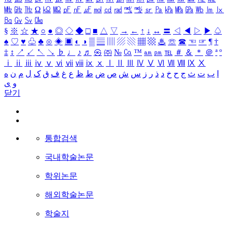
㎒
㎓
㎔
Ω
㏀
㏁
㎊
㎋
㎌
㏖
㏅
㎭
㎮
㎯
㏛
㎩
㎪
㎫
㎬
㏝
㏐
㏓
㏃
㏉
㏜
㏆
§
※
☆
★
○
●
◎
◇
◆
□
■
△
▽
→
←
↑
↓
↔
〓
◁
◀
▷
▶
♤
♠
♡
♥
♧
♣
⊙
◈
▣
◐
◑
▒
▤
▥
▨
▧
▦
▩
♨
☏
☎
☜
☞
¶
†
‡
↕
↗
↙
↖
↘
♭
♩
♪
♬
㉿
㈜
№
㏇
™
㏂
㏘
℡
＃
＆
＊
＠
ª
º
ⅰ
ⅱ
ⅲ
ⅳ
ⅴ
ⅵ
ⅶ
ⅷ
ⅸ
ⅹ
Ⅰ
Ⅱ
Ⅲ
Ⅳ
Ⅴ
Ⅵ
Ⅶ
Ⅷ
Ⅸ
Ⅹ
ا
ب
ت
ث
ج
ح
خ
د
ذ
ر
ز
س
ش
ص
ض
ط
ظ
ع
غ
ف
ق
ک
ل
م
ن
ه
و
ی
닫기
통합검색
국내학술논문
학위논문
해외학술논문
학술지