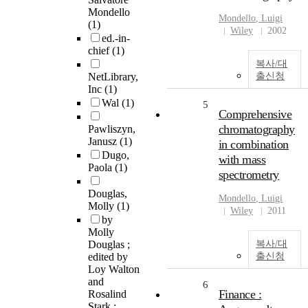
Mondello
Mondello
, Luigi
(1)
Wiley
2002
ed.-in-
chief
(1)
복사/대
NetLibrary,
출신청
Inc
(1)
Wal
(1)
5
Comprehensive
chromatography
Pawliszyn,
Janusz
(1)
in combination
Dugo,
with mass
Paola
(1)
spectrometry
Douglas,
Mondello
, Luigi
Molly
(1)
Wiley
2011
by
Molly
Douglas ;
복사/대
edited by
출신청
Loy Walton
and
6
Finance :
Rosalind
Stark ;