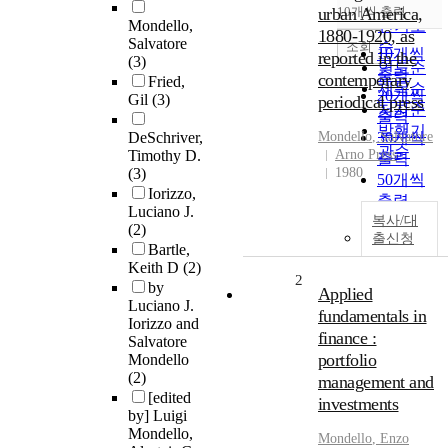
순
urban America,
10개씩 출력
내림차순
Mondello,
인기도
1880-1920, as
Salvatore
순
조회
10개씩
reported in the
(3)
연도순
출력
contemporary
Fried,
제목순
20개씩
Gil
(3)
periodical press
저자순
출력
발행기
DeSchriver,
Mondello
, Salvatore
30개씩
관순
Timothy D.
Arno Press
출력
(3)
1980
50개씩
Iorizzo,
출력
Luciano J.
복사/대
100개씩
(2)
출신청
출력
Bartle,
Keith D
(2)
2
by
Applied
Luciano J.
fundamentals in
Iorizzo and
finance :
Salvatore
portfolio
Mondello
(2)
management and
[edited
investments
by] Luigi
Mondello,
Mondello
, Enzo