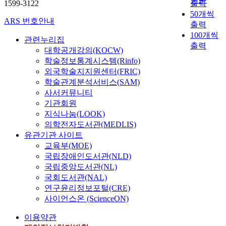
1599-3122
출력
50개씩
ARS 번호안내
출력
100개씩
관련누리집
출력
대학공개강의(KOCW)
학술정보통계시스템(Rinfo)
외국학술지지원센터(FRIC)
학술관계분석서비스(SAM)
사서커뮤니티
기관회원
지식나눔(LOOK)
의학전자도서관(MEDLIS)
유관기관 사이트
교육부(MOE)
국립장애인도서관(NLD)
국립중앙도서관(NL)
국회도서관(NAL)
연구윤리정보포털(CRE)
사이언스온 (ScienceON)
이용약관