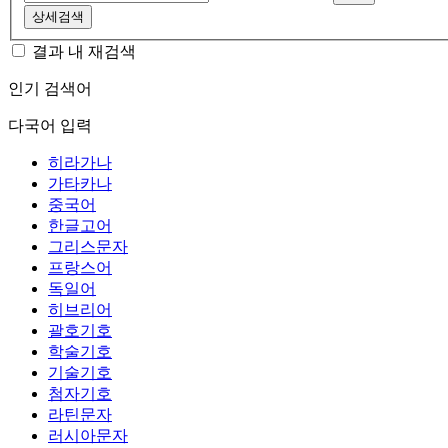
상세검색
결과 내 재검색
인기 검색어
다국어 입력
히라가나
가타카나
중국어
한글고어
그리스문자
프랑스어
독일어
히브리어
괄호기호
학술기호
기술기호
첨자기호
라틴문자
러시아문자