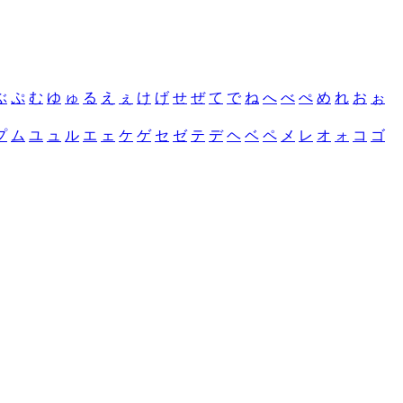
ぶ
ぷ
む
ゆ
ゅ
る
え
ぇ
け
げ
せ
ぜ
て
で
ね
へ
べ
ぺ
め
れ
お
ぉ
プ
ム
ユ
ュ
ル
エ
ェ
ケ
ゲ
セ
ゼ
テ
デ
ヘ
ベ
ペ
メ
レ
オ
ォ
コ
ゴ