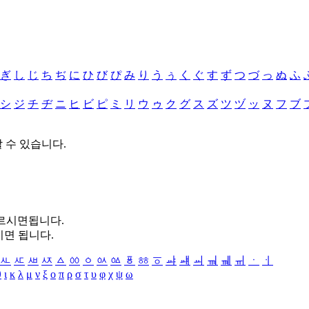
ぎ
し
じ
ち
ぢ
に
ひ
び
ぴ
み
り
う
ぅ
く
ぐ
す
ず
つ
づ
っ
ぬ
ふ
シ
ジ
チ
ヂ
ニ
ヒ
ビ
ピ
ミ
リ
ウ
ゥ
ク
グ
ス
ズ
ツ
ヅ
ッ
ヌ
フ
ブ
할 수 있습니다.
누르시면됩니다.
시면 됩니다.
ㅻ
ㅼ
ㅽ
ㅾ
ㅿ
ㆀ
ㆁ
ㆂ
ㆃ
ㆄ
ㆅ
ㆆ
ㆇ
ㆈ
ㆉ
ㆊ
ㆋ
ㆌ
ㆍ
ㆎ
θ
ι
κ
λ
μ
ν
ξ
ο
π
ρ
σ
τ
υ
φ
χ
ψ
ω