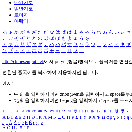
단위기호
일반기호
로마자
아랍어
あ
ぁ
か
が
さ
ざ
た
だ
な
は
ば
ぱ
ま
や
ゃ
ら
わ
ゎ
ん
い
ぃ
き
こ
ご
そ
ぞ
と
ど
の
ほ
ぼ
ぽ
も
よ
ょ
ろ
を
ア
ァ
カ
サ
ザ
タ
ダ
ナ
ハ
バ
パ
マ
ヤ
ャ
ラ
ワ
ヮ
ン
イ
ィ
キ
ギ
ソ
ゾ
ト
ド
ノ
ホ
ボ
ポ
モ
ヨ
ョ
ロ
ヲ
―
http://chineseinput.net/
에서 pinyin(병음)방식으로 중국어를 변환
변환된 중국어를 복사하여 사용하시면 됩니다.
예시)
中文 을 입력하시려면
zhongwen
을 입력하시고 space를
北京 을 입력하시려면
beijing
을 입력하시고 space를 누르
ㅥ
ㅦ
ㅧ
ㅨ
ㅩ
ㅪ
ㅫ
ㅬ
ㅭ
ㅮ
ㅯ
ㅰ
ㅱ
ㅲ
ㅳ
ㅴ
ㅵ
ㅶ
ㅷ
ㅸ
ㅹ
ㅺ
Α
Β
Γ
Δ
Ε
Ζ
Η
Θ
Ι
Κ
Λ
Μ
Ν
Ξ
Ο
Π
Ρ
Σ
Τ
Υ
Φ
Χ
Ψ
Ω
α
β
γ
δ
ε
ζ
η
á
à
Á
À
é
è
É
È
ç
Ç
ê
Ä
Ö
Ü
ä
ö
ü
ß