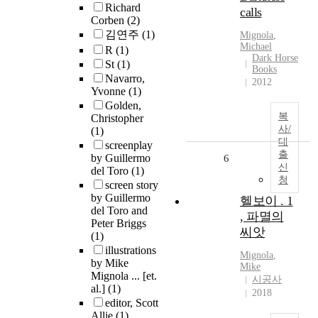
Richard
calls
Corben
(2)
김연주
(1)
Mignola
,
Michael
R
(1)
Dark Horse
St
(1)
Books
Navarro,
2012
Yvonne
(1)
Golden,
복
Christopher
사/
(1)
대
screenplay
출
by Guillermo
6
신
del Toro
(1)
청
screen story
by Guillermo
헬보이 . 1
del Toro and
, 파멸의
Peter Briggs
씨앗
(1)
illustrations
Mignola
,
by Mike
Mike
Mignola ... [et.
시공사
al.]
(1)
2018
editor, Scott
Allie
(1)