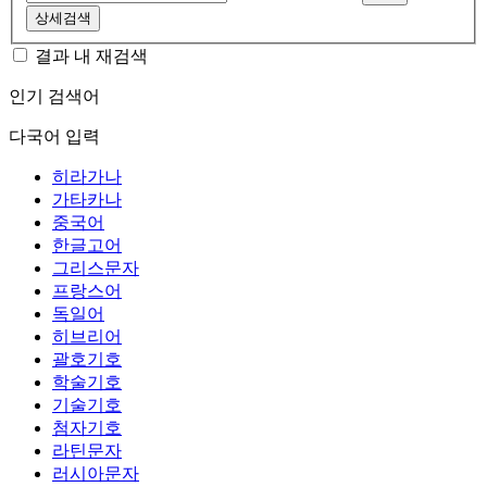
상세검색
결과 내 재검색
인기 검색어
다국어 입력
히라가나
가타카나
중국어
한글고어
그리스문자
프랑스어
독일어
히브리어
괄호기호
학술기호
기술기호
첨자기호
라틴문자
러시아문자