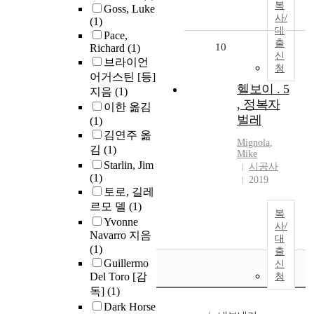
복
Goss, Luke
사/
(1)
대
Pace,
출
10
Richard
(1)
신
브라이언
청
어거스틴 [등]
헬보이 . 5
지음
(1)
, 정복자
이한 옮김
벌레
(1)
김연주 옮
Mignola
,
김
(1)
Mike
Starlin, Jim
시공사
(1)
2019
토로, 길레
르모 델
(1)
복
Yvonne
사/
Navarro 지음
대
(1)
출
Guillermo
신
Del Toro [감
청
독]
(1)
Dark Horse