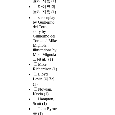
뉼라 지음
(1)
마이크 미
놀라 지음
(1)
screenplay
by Guillermo
del Toro ;
story by
Guillermo del
Toro and Mike
Mignola ;
illustrations by
Mike Mignola
... [et al.]
(1)
Mike
Richardson
(1)
Lloyd
Levin [제작]
(1)
Nowlan,
Kevin
(1)
Hampton,
Scott
(1)
John Byrne
글
(1)