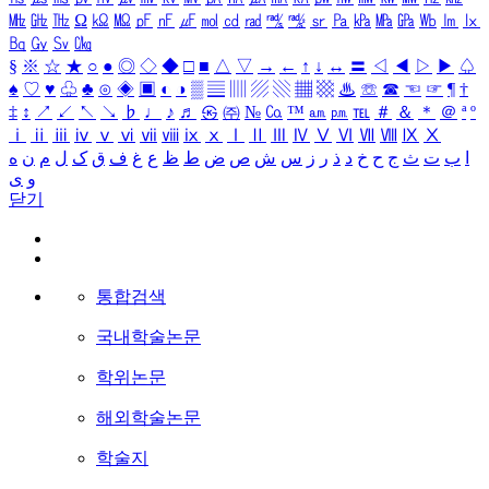
㎒
㎓
㎔
Ω
㏀
㏁
㎊
㎋
㎌
㏖
㏅
㎭
㎮
㎯
㏛
㎩
㎪
㎫
㎬
㏝
㏐
㏓
㏃
㏉
㏜
㏆
§
※
☆
★
○
●
◎
◇
◆
□
■
△
▽
→
←
↑
↓
↔
〓
◁
◀
▷
▶
♤
♠
♡
♥
♧
♣
⊙
◈
▣
◐
◑
▒
▤
▥
▨
▧
▦
▩
♨
☏
☎
☜
☞
¶
†
‡
↕
↗
↙
↖
↘
♭
♩
♪
♬
㉿
㈜
№
㏇
™
㏂
㏘
℡
＃
＆
＊
＠
ª
º
ⅰ
ⅱ
ⅲ
ⅳ
ⅴ
ⅵ
ⅶ
ⅷ
ⅸ
ⅹ
Ⅰ
Ⅱ
Ⅲ
Ⅳ
Ⅴ
Ⅵ
Ⅶ
Ⅷ
Ⅸ
Ⅹ
ا
ب
ت
ث
ج
ح
خ
د
ذ
ر
ز
س
ش
ص
ض
ط
ظ
ع
غ
ف
ق
ک
ل
م
ن
ه
و
ی
닫기
통합검색
국내학술논문
학위논문
해외학술논문
학술지