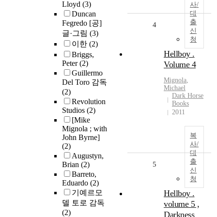
Lloyd
(3)
사/
Duncan
대
출
Fegredo [공]
4
신
글·그림
(3)
청
이한
(2)
Hellboy .
Briggs,
Peter
(2)
Volume 4
Guillermo
Mignola
,
Del Toro 감독
Michael
(2)
Dark Horse
Revolution
Books
Studios
(2)
2011
[Mike
Mignola ; with
복
John Byrne]
사/
(2)
대
Augustyn,
출
Brian
(2)
5
신
Barreto,
청
Eduardo
(2)
기예르모
Hellboy .
델 토로 감독
volume 5 ,
(2)
Darkness