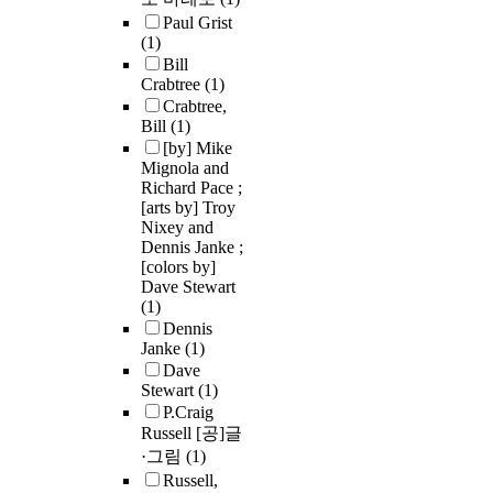
Paul Grist
(1)
Bill
Crabtree
(1)
Crabtree,
Bill
(1)
[by] Mike
Mignola and
Richard Pace ;
[arts by] Troy
Nixey and
Dennis Janke ;
[colors by]
Dave Stewart
(1)
Dennis
Janke
(1)
Dave
Stewart
(1)
P.Craig
Russell [공]글
·그림
(1)
Russell,