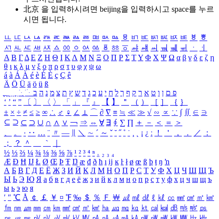
北京 을 입력하시려면
beijing
을 입력하시고 space를 누르
시면 됩니다.
ㅥ
ㅦ
ㅧ
ㅨ
ㅩ
ㅪ
ㅫ
ㅬ
ㅭ
ㅮ
ㅯ
ㅰ
ㅱ
ㅲ
ㅳ
ㅴ
ㅵ
ㅶ
ㅷ
ㅸ
ㅹ
ㅺ
ㅻ
ㅼ
ㅽ
ㅾ
ㅿ
ㆀ
ㆁ
ㆂ
ㆃ
ㆄ
ㆅ
ㆆ
ㆇ
ㆈ
ㆉ
ㆊ
ㆋ
ㆌ
ㆍ
ㆎ
Α
Β
Γ
Δ
Ε
Ζ
Η
Θ
Ι
Κ
Λ
Μ
Ν
Ξ
Ο
Π
Ρ
Σ
Τ
Υ
Φ
Χ
Ψ
Ω
α
β
γ
δ
ε
ζ
η
θ
ι
κ
λ
μ
ν
ξ
ο
π
ρ
σ
τ
υ
φ
χ
ψ
ω
á
à
Á
À
é
è
É
È
ç
Ç
ê
Ä
Ö
Ü
ä
ö
ü
ß
ְ
ֳ
ֲ
ֱ
ָ
ַ
ֵ
ֶ
ִ
ֹ
ּ
ֻ
ׂ
ׁ
ּ
ב
ה
נ
מ
צ
ת
ץ
ש
ד
ג
כ
ע
י
ח
ל
ך
ף
ק
ר
א
ט
ו
ן
ם
פ
‘
’
“
”
〔
〕
〈
〉
「
」
『
』
【
】
＂
（
）
［
］
｛
｝
±
×
÷
≠
≤
≥
∞
∴
♂
♀
∠
⊥
⌒
∂
∇
≡
≒
≪
≫
√
∽
∝
∵
∫
∬
∈
∋
⊆
⊇
⊂
⊃
∪
∩
∧
∨
￢
⇒
⇔
∀
∃
∮
∑
∏
＋
－
＜
＝
＞
、
。
·
‥
…
¨
〃
―
∥
＼
∼
´
～
ˇ
˘
˝
˚
˙
¸
˛
¡
¿
ː
！
＇
，
．
／
：
；
？
＾
＿
｀
｜
½
⅓
⅔
¼
¾
⅛
⅜
⅝
⅞
¹
²
³
⁴
ⁿ
₁
₂
₃
₄
Æ
Ð
Ħ
Ĳ
Ł
Ø
Œ
Þ
Ŧ
Ŋ
æ
đ
ð
ħ
ı
ĳ
ĸ
ŀ
ł
ø
œ
ß
þ
ŧ
ŋ
ŉ
А
Б
В
Г
Д
Е
Ё
Ж
З
И
Й
К
Л
М
Н
О
П
Р
С
Т
У
Ф
Х
Ц
Ч
Ш
Щ
Ъ
Ы
Ь
Э
Ю
Я
а
б
в
г
д
е
ё
ж
з
и
й
к
л
м
н
о
п
р
с
т
у
ф
х
ц
ч
ш
щ
ъ
ы
ь
э
ю
я
′
″
℃
Å
￠
￡
￥
¤
℉
‰
＄
％
Ｆ
￦
㎕
㎖
㎗
ℓ
㎘
㏄
㎣
㎤
㎥
㎦
㎙
㎚
㎛
㎜
㎝
㎞
㎟
㎠
㎡
㎢
㏊
㎍
㎎
㎏
㏏
㎈
㎉
㏈
㎧
㎨
㎰
㎱
㎲
㎳
㎴
㎵
㎶
㎷
㎸
㎹
㎀
㎁
㎂
㎃
㎄
㎺
㎻
㎽
㎾
㎿
㎐
㎑