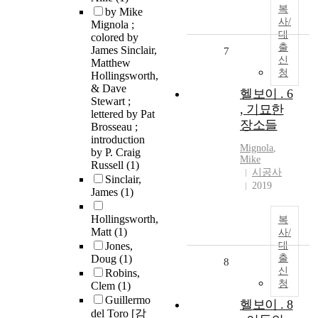
복
by Mike
사/
Mignola ;
대
colored by
출
James Sinclair,
7
신
Matthew
청
Hollingsworth,
& Dave
헬보이 . 6
Stewart ;
, 기묘한
lettered by Pat
장소들
Brosseau ;
introduction
Mignola
,
by P. Craig
Mike
Russell
(1)
시공사
Sinclair,
2019
James
(1)
Hollingsworth,
복
Matt
(1)
사/
Jones,
대
Doug
(1)
출
8
신
Robins,
청
Clem
(1)
Guillermo
헬보이 . 8
del Toro [감