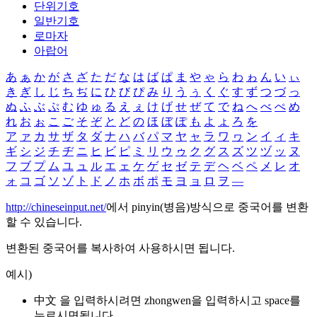
단위기호
일반기호
로마자
아랍어
あ
ぁ
か
が
さ
ざ
た
だ
な
は
ば
ぱ
ま
や
ゃ
ら
わ
ゎ
ん
い
ぃ
き
ぎ
し
じ
ち
ぢ
に
ひ
び
ぴ
み
り
う
ぅ
く
ぐ
す
ず
つ
づ
っ
ぬ
ふ
ぶ
ぷ
む
ゆ
ゅ
る
え
ぇ
け
げ
せ
ぜ
て
で
ね
へ
べ
ぺ
め
れ
お
ぉ
こ
ご
そ
ぞ
と
ど
の
ほ
ぼ
ぽ
も
よ
ょ
ろ
を
ア
ァ
カ
サ
ザ
タ
ダ
ナ
ハ
バ
パ
マ
ヤ
ャ
ラ
ワ
ヮ
ン
イ
ィ
キ
ギ
シ
ジ
チ
ヂ
ニ
ヒ
ビ
ピ
ミ
リ
ウ
ゥ
ク
グ
ス
ズ
ツ
ヅ
ッ
ヌ
フ
ブ
プ
ム
ユ
ュ
ル
エ
ェ
ケ
ゲ
セ
ゼ
テ
デ
ヘ
ベ
ペ
メ
レ
オ
ォ
コ
ゴ
ソ
ゾ
ト
ド
ノ
ホ
ボ
ポ
モ
ヨ
ョ
ロ
ヲ
―
http://chineseinput.net/
에서 pinyin(병음)방식으로 중국어를 변환
할 수 있습니다.
변환된 중국어를 복사하여 사용하시면 됩니다.
예시)
中文 을 입력하시려면
zhongwen
을 입력하시고 space를
누르시면됩니다.