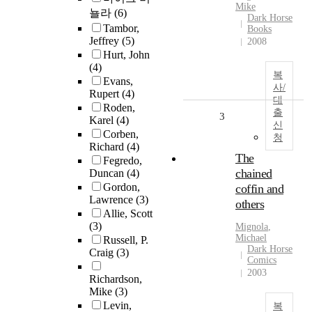
Mike
뇰라
(6)
Dark Horse
Tambor,
Books
Jeffrey
(5)
2008
Hurt, John
(4)
복
Evans,
사/
Rupert
(4)
대
Roden,
출
3
Karel
(4)
신
Corben,
청
Richard
(4)
The
Fegredo,
chained
Duncan
(4)
Gordon,
coffin and
Lawrence
(3)
others
Allie, Scott
(3)
Mignola
,
Michael
Russell, P.
Dark Horse
Craig
(3)
Comics
2003
Richardson,
Mike
(3)
Levin,
복