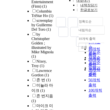
내보내기
Entertainment
내책장담기
(Firm)
(1)
한글로보기
Columbia
TriStar Ho
(1)
screenplay
정확도순
by Guillermo
Del Toro
(1)
내림차순
정확도
by
순
Christopher
10개씩 출력
내림차순
인기도
Golden ;
순
조회
illustrated by
10개씩
Mike Mignola
연도순
출력
(1)
제목순
20개씩
Nixey,
저자순
출력
Troy
(1)
발행기
30개씩
Lawrence
관순
출력
Gordon
(1)
존 번
(1)
50개씩
출력
미뇰라 마
100개씩
이크
(1)
출력
존 번지음
(1)
마이크 미