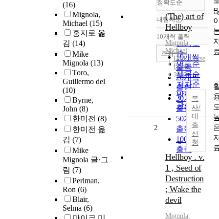
정확도순
(16)
Mignola,
(The) art of
내림차순
정확도
Michael
(15)
Hellboy
홍지로 옮
순
10개씩 출력
내림차순
김
(14)
Mignola
인기도
,
Michael
순
조회
Mike
10개씩
Dark Horse
Mignola
(13)
연도순
Books
출력
Toro,
제목순
2003
20개씩
Guillermo del
저자순
출력
(10)
발행기
30개씩
복
Byrne,
관순
사/
출력
John
(8)
대
한미전
(8)
50개씩
출
2
출력
한미전 옮
신
100개씩
김
(7)
청
출력
Mike
Hellboy . v.
Mignola 글·그
1 , Seed of
림
(7)
Destruction
Perlman,
; Wake the
Ron
(6)
Blair,
devil
Selma
(6)
Mignola
,
마이크 미