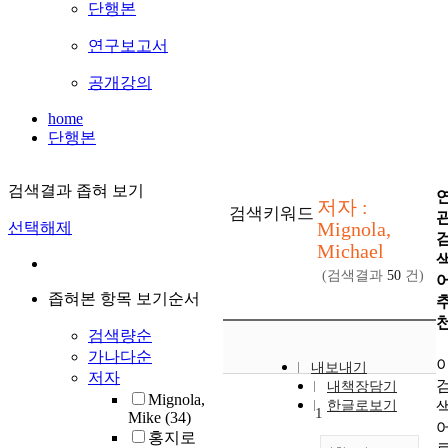
단행본
연구보고서
공개강의
home
단행본
검색결과 좁혀 보기
저자 :
검색키워드
Mignola,
선택해제
Michael
(검색결과
50
건)
좁혀본 항목 보기순서
검색량순
가나다순
내보내기
저자
내책장담기
Mignola,
한글로보기
1
Mike
(34)
홍지로