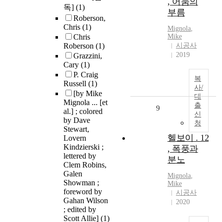
, 어둠의
독]
(1)
부름
Roberson,
Chris
(1)
Mignola
,
Chris
Mike
Roberson
(1)
시공사
2019
Grazzini,
Cary
(1)
P. Craig
복
Russell
(1)
사/
[by Mike
대
Mignola ... [et
출
9
al.] ; colored
신
by Dave
청
Stewart,
헬보이 . 12
Lovern
Kindzierski ;
, 폭풍과
lettered by
분노
Clem Robins,
Galen
Mignola
,
Showman ;
Mike
foreword by
시공사
Gahan Wilson
2020
; edited by
Scott Allie]
(1)