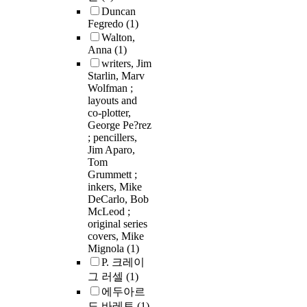
Duncan
Fegredo
(1)
Walton,
Anna
(1)
writers, Jim
Starlin, Marv
Wolfman ;
layouts and
co-plotter,
George Pe?rez
; pencillers,
Jim Aparo,
Tom
Grummett ;
inkers, Mike
DeCarlo, Bob
McLeod ;
original series
covers, Mike
Mignola
(1)
P. 크레이
그 러셀
(1)
에두아르
도 바레토
(1)