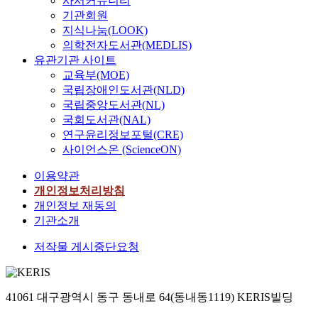
사서커뮤니티
기관회원
지식나눔(LOOK)
의학전자도서관(MEDLIS)
유관기관 사이트
교육부(MOE)
국립장애인도서관(NLD)
국립중앙도서관(NL)
국회도서관(NAL)
연구윤리정보포털(CRE)
사이언스온 (ScienceON)
이용약관
개인정보처리방침
개인정보 재동의
기관소개
저작물 게시중단요청
41061 대구광역시 동구 동내로 64(동내동1119) KERIS빌딩