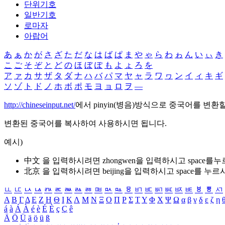
단위기호
일반기호
로마자
아랍어
あ
ぁ
か
が
さ
ざ
た
だ
な
は
ば
ぱ
ま
や
ゃ
ら
わ
ゎ
ん
い
ぃ
き
こ
ご
そ
ぞ
と
ど
の
ほ
ぼ
ぽ
も
よ
ょ
ろ
を
ア
ァ
カ
サ
ザ
タ
ダ
ナ
ハ
バ
パ
マ
ヤ
ャ
ラ
ワ
ヮ
ン
イ
ィ
キ
ギ
ソ
ゾ
ト
ド
ノ
ホ
ボ
ポ
モ
ヨ
ョ
ロ
ヲ
―
http://chineseinput.net/
에서 pinyin(병음)방식으로 중국어를 변환
변환된 중국어를 복사하여 사용하시면 됩니다.
예시)
中文 을 입력하시려면
zhongwen
을 입력하시고 space를
北京 을 입력하시려면
beijing
을 입력하시고 space를 누르
ㅥ
ㅦ
ㅧ
ㅨ
ㅩ
ㅪ
ㅫ
ㅬ
ㅭ
ㅮ
ㅯ
ㅰ
ㅱ
ㅲ
ㅳ
ㅴ
ㅵ
ㅶ
ㅷ
ㅸ
ㅹ
ㅺ
Α
Β
Γ
Δ
Ε
Ζ
Η
Θ
Ι
Κ
Λ
Μ
Ν
Ξ
Ο
Π
Ρ
Σ
Τ
Υ
Φ
Χ
Ψ
Ω
α
β
γ
δ
ε
ζ
η
á
à
Á
À
é
è
É
È
ç
Ç
ê
Ä
Ö
Ü
ä
ö
ü
ß