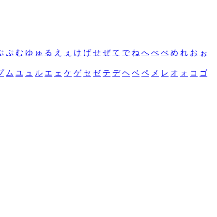
ぶ
ぷ
む
ゆ
ゅ
る
え
ぇ
け
げ
せ
ぜ
て
で
ね
へ
べ
ぺ
め
れ
お
ぉ
プ
ム
ユ
ュ
ル
エ
ェ
ケ
ゲ
セ
ゼ
テ
デ
ヘ
ベ
ペ
メ
レ
オ
ォ
コ
ゴ