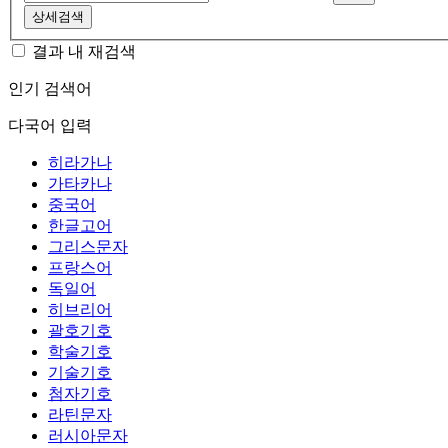
상세검색
결과 내 재검색
인기 검색어
다국어 입력
히라가나
가타카나
중국어
한글고어
그리스문자
프랑스어
독일어
히브리어
괄호기호
학술기호
기술기호
첨자기호
라틴문자
러시아문자