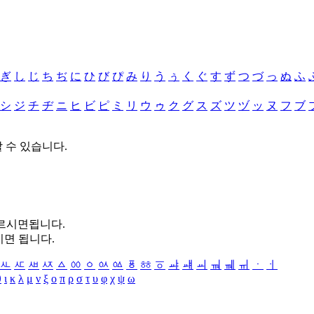
ぎ
し
じ
ち
ぢ
に
ひ
び
ぴ
み
り
う
ぅ
く
ぐ
す
ず
つ
づ
っ
ぬ
ふ
シ
ジ
チ
ヂ
ニ
ヒ
ビ
ピ
ミ
リ
ウ
ゥ
ク
グ
ス
ズ
ツ
ヅ
ッ
ヌ
フ
ブ
할 수 있습니다.
누르시면됩니다.
시면 됩니다.
ㅻ
ㅼ
ㅽ
ㅾ
ㅿ
ㆀ
ㆁ
ㆂ
ㆃ
ㆄ
ㆅ
ㆆ
ㆇ
ㆈ
ㆉ
ㆊ
ㆋ
ㆌ
ㆍ
ㆎ
θ
ι
κ
λ
μ
ν
ξ
ο
π
ρ
σ
τ
υ
φ
χ
ψ
ω