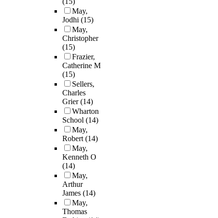
(15)
May,
Jodhi
(15)
May,
Christopher
(15)
Frazier,
Catherine M
(15)
Sellers,
Charles
Grier
(14)
Wharton
School
(14)
May,
Robert
(14)
May,
Kenneth O
(14)
May,
Arthur
James
(14)
May,
Thomas