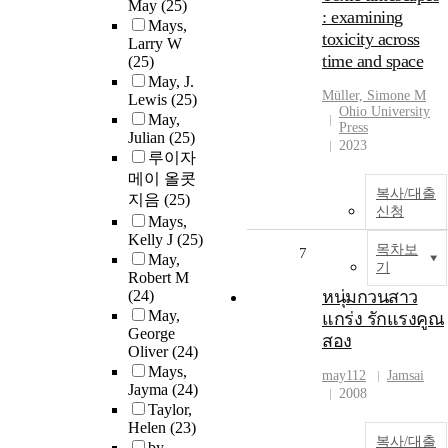
May
(25)
: examining
Mays,
toxicity across
Larry W
time and space
(25)
May, J.
Müller, Simone M
Lewis
(25)
Ohio University
May,
Press
Julian
(25)
2023
루이자
메이 올콧
복사/대출
지음
(25)
신청
Mays,
Kelly J
(25)
목차보
7
May,
기
Robert M
(24)
หนุ่มกวนสาว
May,
แกร่ง รักแรงคูณ
George
สอง
Oliver
(24)
Mays,
may
112
Jamsai
Jayma
(24)
2008
Taylor,
Helen
(23)
복사/대출
by