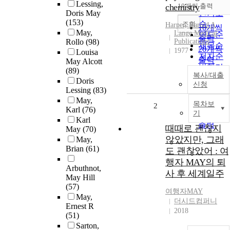
순
Lessing,
chemistry
10개씩 출력
내림차
Doris May
인기도
(153)
순
조회
Harper, Harold A
10개씩
May,
Lange Medical
연도순
출력
Rollo
(98)
Publications
제목순
20개씩
1977
Louisa
저자순
출력
May Alcott
발행기
(89)
30개씩
복사/대출
관순
Doris
출력
신청
Lessing
(83)
50개씩
May,
출력
목차보
2
Karl
(76)
기
100개씩
Karl
출력
때때로 괜찮지
May
(70)
않았지만, 그래
May,
Brian
(61)
도 괜찮았어 : 여
행자 MAY의 퇴
Arbuthnot,
사 후 세계일주
May Hill
(57)
여행자
MAY
May,
더시드컴퍼니
Ernest R
2018
(51)
Sarton,