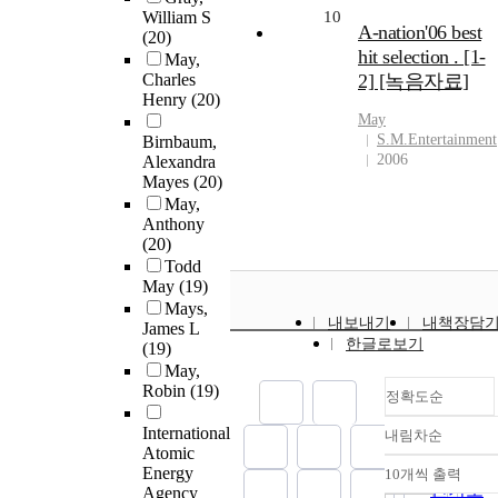
William S
10
A-nation'06 best
(20)
hit selection . [1-
May,
Charles
2] [녹음자료]
Henry
(20)
May
S.M.Entertainment
Birnbaum,
2006
Alexandra
Mayes
(20)
May,
Anthony
(20)
Todd
May
(19)
Mays,
내보내기
내책장담
James L
한글로보기
(19)
May,
Robin
(19)
정확도순
International
내림차순
정확도
Atomic
순
Energy
10개씩 출력
내림차
인기도
Agency