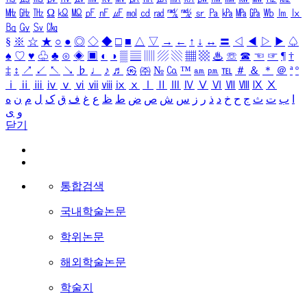
㎒
㎓
㎔
Ω
㏀
㏁
㎊
㎋
㎌
㏖
㏅
㎭
㎮
㎯
㏛
㎩
㎪
㎫
㎬
㏝
㏐
㏓
㏃
㏉
㏜
㏆
§
※
☆
★
○
●
◎
◇
◆
□
■
△
▽
→
←
↑
↓
↔
〓
◁
◀
▷
▶
♤
♠
♡
♥
♧
♣
⊙
◈
▣
◐
◑
▒
▤
▥
▨
▧
▦
▩
♨
☏
☎
☜
☞
¶
†
‡
↕
↗
↙
↖
↘
♭
♩
♪
♬
㉿
㈜
№
㏇
™
㏂
㏘
℡
＃
＆
＊
＠
ª
º
ⅰ
ⅱ
ⅲ
ⅳ
ⅴ
ⅵ
ⅶ
ⅷ
ⅸ
ⅹ
Ⅰ
Ⅱ
Ⅲ
Ⅳ
Ⅴ
Ⅵ
Ⅶ
Ⅷ
Ⅸ
Ⅹ
ا
ب
ت
ث
ج
ح
خ
د
ذ
ر
ز
س
ش
ص
ض
ط
ظ
ع
غ
ف
ق
ک
ل
م
ن
ه
و
ی
닫기
통합검색
국내학술논문
학위논문
해외학술논문
학술지