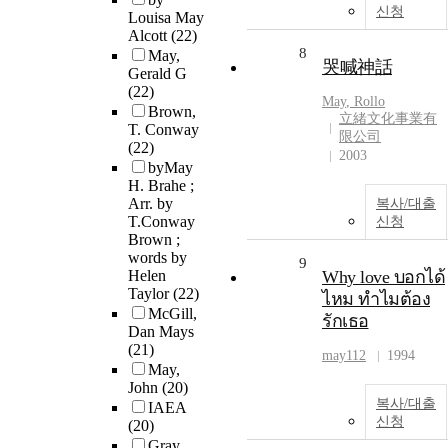
신청
Louisa May
Alcott
(22)
8
May,
哭喊神話
Gerald G
(22)
May
, Rollo
Brown,
立緒文化事業有
T. Conway
限公司
(22)
2003
byMay
H. Brahe ;
Arr. by
복사/대출
T.Conway
신청
Brown ;
words by
9
Helen
Why love บอกได้
Taylor
(22)
ไหม ทำไมต้อง
McGill,
รักเธอ
Dan Mays
(21)
may
112
1994
May,
John
(20)
복사/대출
IAEA
신청
(20)
Gray,