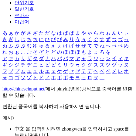
단위기호
일반기호
로마자
아랍어
あ
ぁ
か
が
さ
ざ
た
だ
な
は
ば
ぱ
ま
や
ゃ
ら
わ
ゎ
ん
い
ぃ
き
ぎ
し
じ
ち
ぢ
に
ひ
び
ぴ
み
り
う
ぅ
く
ぐ
す
ず
つ
づ
っ
ぬ
ふ
ぶ
ぷ
む
ゆ
ゅ
る
え
ぇ
け
げ
せ
ぜ
て
で
ね
へ
べ
ぺ
め
れ
お
ぉ
こ
ご
そ
ぞ
と
ど
の
ほ
ぼ
ぽ
も
よ
ょ
ろ
を
ア
ァ
カ
サ
ザ
タ
ダ
ナ
ハ
バ
パ
マ
ヤ
ャ
ラ
ワ
ヮ
ン
イ
ィ
キ
ギ
シ
ジ
チ
ヂ
ニ
ヒ
ビ
ピ
ミ
リ
ウ
ゥ
ク
グ
ス
ズ
ツ
ヅ
ッ
ヌ
フ
ブ
プ
ム
ユ
ュ
ル
エ
ェ
ケ
ゲ
セ
ゼ
テ
デ
ヘ
ベ
ペ
メ
レ
オ
ォ
コ
ゴ
ソ
ゾ
ト
ド
ノ
ホ
ボ
ポ
モ
ヨ
ョ
ロ
ヲ
―
http://chineseinput.net/
에서 pinyin(병음)방식으로 중국어를 변환
할 수 있습니다.
변환된 중국어를 복사하여 사용하시면 됩니다.
예시)
中文 을 입력하시려면
zhongwen
을 입력하시고 space를
누르시면됩니다.