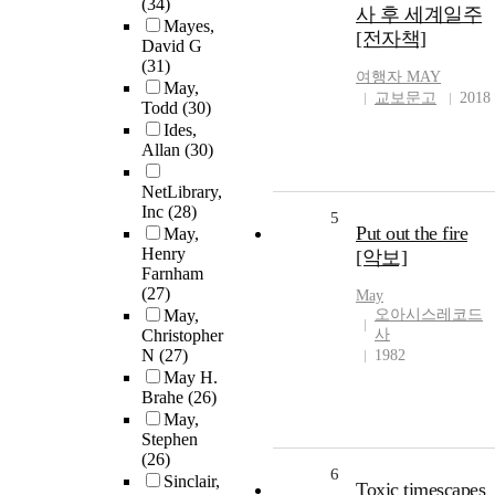
(34)
사 후 세계일주
Mayes,
[전자책]
David G
(31)
여행자
MAY
May,
교보문고
2018
Todd
(30)
Ides,
Allan
(30)
NetLibrary,
Inc
(28)
5
Put out the fire
May,
Henry
[악보]
Farnham
(27)
May
May,
오아시스레코드
Christopher
사
N
(27)
1982
May H.
Brahe
(26)
May,
Stephen
(26)
6
Sinclair,
Toxic timescapes