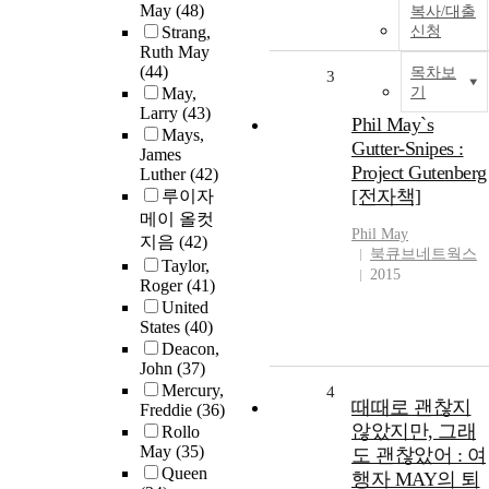
May
(48)
복사/대출
Strang,
신청
Ruth May
(44)
목차보
3
May,
기
Larry
(43)
Phil May`s
Mays,
Gutter-Snipes :
James
Project Gutenberg
Luther
(42)
[전자책]
루이자
메이 올컷
Phil
May
지음
(42)
북큐브네트웍스
Taylor,
2015
Roger
(41)
United
States
(40)
Deacon,
John
(37)
Mercury,
4
때때로 괜찮지
Freddie
(36)
않았지만, 그래
Rollo
May
(35)
도 괜찮았어 : 여
Queen
행자 MAY의 퇴