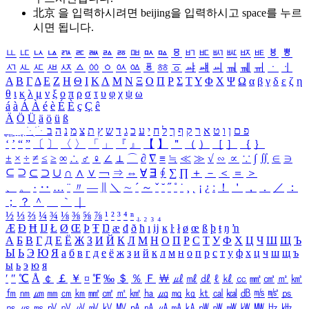
北京 을 입력하시려면
beijing
을 입력하시고 space를 누르
시면 됩니다.
ㅥ
ㅦ
ㅧ
ㅨ
ㅩ
ㅪ
ㅫ
ㅬ
ㅭ
ㅮ
ㅯ
ㅰ
ㅱ
ㅲ
ㅳ
ㅴ
ㅵ
ㅶ
ㅷ
ㅸ
ㅹ
ㅺ
ㅻ
ㅼ
ㅽ
ㅾ
ㅿ
ㆀ
ㆁ
ㆂ
ㆃ
ㆄ
ㆅ
ㆆ
ㆇ
ㆈ
ㆉ
ㆊ
ㆋ
ㆌ
ㆍ
ㆎ
Α
Β
Γ
Δ
Ε
Ζ
Η
Θ
Ι
Κ
Λ
Μ
Ν
Ξ
Ο
Π
Ρ
Σ
Τ
Υ
Φ
Χ
Ψ
Ω
α
β
γ
δ
ε
ζ
η
θ
ι
κ
λ
μ
ν
ξ
ο
π
ρ
σ
τ
υ
φ
χ
ψ
ω
á
à
Á
À
é
è
É
È
ç
Ç
ê
Ä
Ö
Ü
ä
ö
ü
ß
ְ
ֳ
ֲ
ֱ
ָ
ַ
ֵ
ֶ
ִ
ֹ
ּ
ֻ
ׂ
ׁ
ּ
ב
ה
נ
מ
צ
ת
ץ
ש
ד
ג
כ
ע
י
ח
ל
ך
ף
ק
ר
א
ט
ו
ן
ם
פ
‘
’
“
”
〔
〕
〈
〉
「
」
『
』
【
】
＂
（
）
［
］
｛
｝
±
×
÷
≠
≤
≥
∞
∴
♂
♀
∠
⊥
⌒
∂
∇
≡
≒
≪
≫
√
∽
∝
∵
∫
∬
∈
∋
⊆
⊇
⊂
⊃
∪
∩
∧
∨
￢
⇒
⇔
∀
∃
∮
∑
∏
＋
－
＜
＝
＞
、
。
·
‥
…
¨
〃
―
∥
＼
∼
´
～
ˇ
˘
˝
˚
˙
¸
˛
¡
¿
ː
！
＇
，
．
／
：
；
？
＾
＿
｀
｜
½
⅓
⅔
¼
¾
⅛
⅜
⅝
⅞
¹
²
³
⁴
ⁿ
₁
₂
₃
₄
Æ
Ð
Ħ
Ĳ
Ł
Ø
Œ
Þ
Ŧ
Ŋ
æ
đ
ð
ħ
ı
ĳ
ĸ
ŀ
ł
ø
œ
ß
þ
ŧ
ŋ
ŉ
А
Б
В
Г
Д
Е
Ё
Ж
З
И
Й
К
Л
М
Н
О
П
Р
С
Т
У
Ф
Х
Ц
Ч
Ш
Щ
Ъ
Ы
Ь
Э
Ю
Я
а
б
в
г
д
е
ё
ж
з
и
й
к
л
м
н
о
п
р
с
т
у
ф
х
ц
ч
ш
щ
ъ
ы
ь
э
ю
я
′
″
℃
Å
￠
￡
￥
¤
℉
‰
＄
％
Ｆ
￦
㎕
㎖
㎗
ℓ
㎘
㏄
㎣
㎤
㎥
㎦
㎙
㎚
㎛
㎜
㎝
㎞
㎟
㎠
㎡
㎢
㏊
㎍
㎎
㎏
㏏
㎈
㎉
㏈
㎧
㎨
㎰
㎱
㎲
㎳
㎴
㎵
㎶
㎷
㎸
㎹
㎀
㎁
㎂
㎃
㎄
㎺
㎻
㎽
㎾
㎿
㎐
㎑