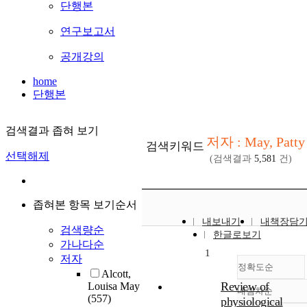
단행본
연구보고서
공개강의
home
단행본
검색결과 좁혀 보기
저자 : May, Patty
검색키워드
선택해제
(검색결과
5,581
건)
좁혀본 항목 보기순서
내보내기
내책장담
검색량순
한글로보기
가나다순
1
저자
정확도순
Alcott,
Review of
Louisa May
내림차순
정확도
(557)
physiological