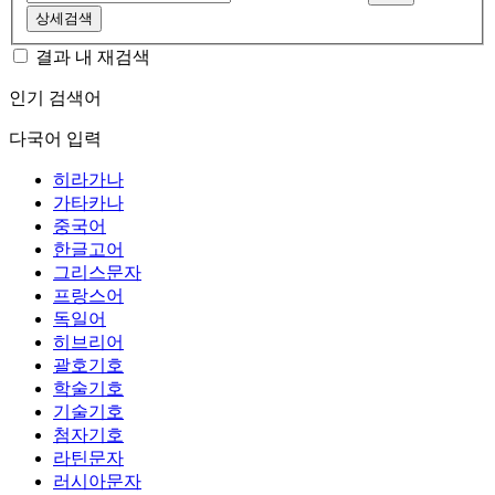
상세검색
결과 내 재검색
인기 검색어
다국어 입력
히라가나
가타카나
중국어
한글고어
그리스문자
프랑스어
독일어
히브리어
괄호기호
학술기호
기술기호
첨자기호
라틴문자
러시아문자