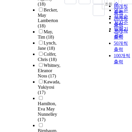
(18)
순
조회
10개씩
Becker,
연도순
출력
May
제목순
20개씩
Lamberton
저자순
출력
(18)
발행기
30개씩
May,
관순
Tim
(18)
출력
Lynch,
50개씩
Jane
(18)
출력
Colfer,
100개씩
Chris
(18)
출력
Whitney,
Eleanor
Noss
(17)
Kawada,
Yukiyosi
(17)
Hamilton,
Eva May
Nunnelley
(17)
Birnbaum,