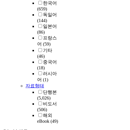
한국어
(659)
독일어
(144)
일본어
(86)
프랑스
어
(59)
기타
(46)
중국어
(18)
러시아
어
(1)
자료형태
단행본
(5,026)
비도서
(506)
해외
eBook
(49)