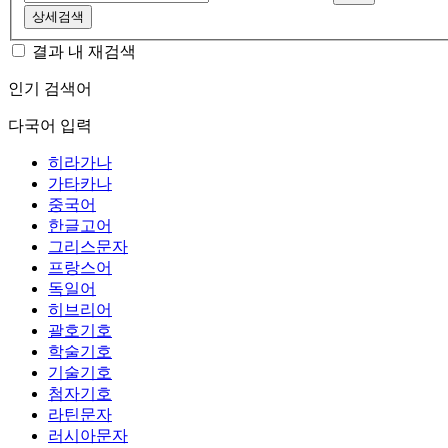
상세검색
결과 내 재검색
인기 검색어
다국어 입력
히라가나
가타카나
중국어
한글고어
그리스문자
프랑스어
독일어
히브리어
괄호기호
학술기호
기술기호
첨자기호
라틴문자
러시아문자