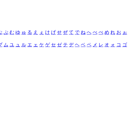
ぶ
ぷ
む
ゆ
ゅ
る
え
ぇ
け
げ
せ
ぜ
て
で
ね
へ
べ
ぺ
め
れ
お
ぉ
プ
ム
ユ
ュ
ル
エ
ェ
ケ
ゲ
セ
ゼ
テ
デ
ヘ
ベ
ペ
メ
レ
オ
ォ
コ
ゴ