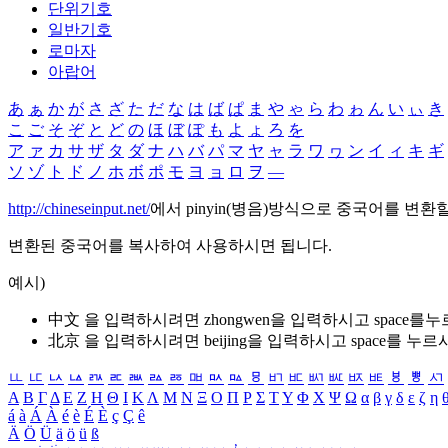
단위기호
일반기호
로마자
아랍어
あ
ぁ
か
が
さ
ざ
た
だ
な
は
ば
ぱ
ま
や
ゃ
ら
わ
ゎ
ん
い
ぃ
き
こ
ご
そ
ぞ
と
ど
の
ほ
ぼ
ぽ
も
よ
ょ
ろ
を
ア
ァ
カ
サ
ザ
タ
ダ
ナ
ハ
バ
パ
マ
ヤ
ャ
ラ
ワ
ヮ
ン
イ
ィ
キ
ギ
ソ
ゾ
ト
ド
ノ
ホ
ボ
ポ
モ
ヨ
ョ
ロ
ヲ
―
http://chineseinput.net/
에서 pinyin(병음)방식으로 중국어를 변환
변환된 중국어를 복사하여 사용하시면 됩니다.
예시)
中文 을 입력하시려면
zhongwen
을 입력하시고 space를
北京 을 입력하시려면
beijing
을 입력하시고 space를 누르
ㅥ
ㅦ
ㅧ
ㅨ
ㅩ
ㅪ
ㅫ
ㅬ
ㅭ
ㅮ
ㅯ
ㅰ
ㅱ
ㅲ
ㅳ
ㅴ
ㅵ
ㅶ
ㅷ
ㅸ
ㅹ
ㅺ
Α
Β
Γ
Δ
Ε
Ζ
Η
Θ
Ι
Κ
Λ
Μ
Ν
Ξ
Ο
Π
Ρ
Σ
Τ
Υ
Φ
Χ
Ψ
Ω
α
β
γ
δ
ε
ζ
η
á
à
Á
À
é
è
É
È
ç
Ç
ê
Ä
Ö
Ü
ä
ö
ü
ß