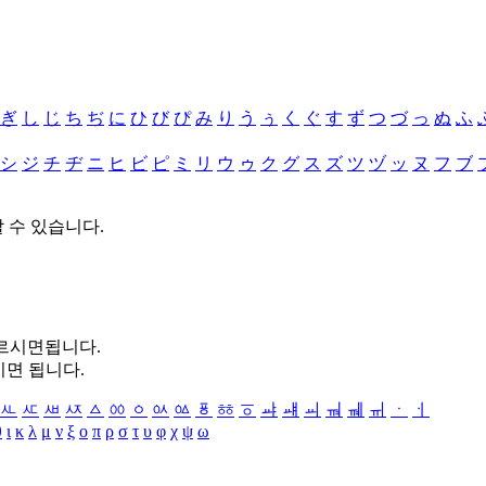
ぎ
し
じ
ち
ぢ
に
ひ
び
ぴ
み
り
う
ぅ
く
ぐ
す
ず
つ
づ
っ
ぬ
ふ
シ
ジ
チ
ヂ
ニ
ヒ
ビ
ピ
ミ
リ
ウ
ゥ
ク
グ
ス
ズ
ツ
ヅ
ッ
ヌ
フ
ブ
할 수 있습니다.
누르시면됩니다.
시면 됩니다.
ㅻ
ㅼ
ㅽ
ㅾ
ㅿ
ㆀ
ㆁ
ㆂ
ㆃ
ㆄ
ㆅ
ㆆ
ㆇ
ㆈ
ㆉ
ㆊ
ㆋ
ㆌ
ㆍ
ㆎ
θ
ι
κ
λ
μ
ν
ξ
ο
π
ρ
σ
τ
υ
φ
χ
ψ
ω