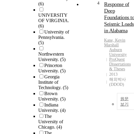
4
(6)
Response of
Deep
UNIVERSITY
Foundations t
OF VIRGINIA.
Seismic Loads
(6)
in Alabama
University of
Pennsylvania.
Kane, Kevin
(5)
Marshall
Auburn
Northwestern
University
University.
(5)
ProQuest
Dissertations
Princeton
& Theses
University.
(5)
2013
Georgia
해외박사
Institute of
(DDOD)
Technology.
(5)
Brown
University.
(5)
원문
보기
Indiana
University.
(4)
The
University of
Chicago.
(4)
The