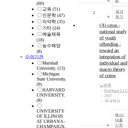
회
(60)
교육
(51)
음성
2
인문학
(47)
듣기
의약학
(35)
(A) cross -
기타
(24)
national study
예술체육
of youth
(18)
offending :
농수해양
toward an
(8)
integration of
수여기관
individual and
Marshall
University.
(13)
macro theory
Michigan
of crime
State University.
(9)
노명훈
HARVARD
ProQuest LLC
UNIVERSITY.
2017
(8)
국내박사
UNIVERSITY
복사/
OF ILLINOIS
대출
AT URBANA-
신청
CHAMPAIGN.