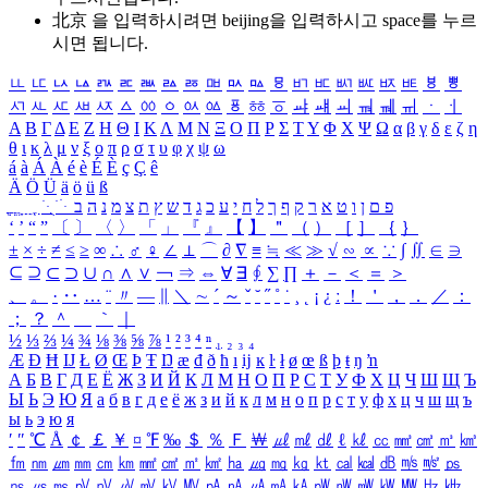
北京 을 입력하시려면
beijing
을 입력하시고 space를 누르
시면 됩니다.
ㅥ
ㅦ
ㅧ
ㅨ
ㅩ
ㅪ
ㅫ
ㅬ
ㅭ
ㅮ
ㅯ
ㅰ
ㅱ
ㅲ
ㅳ
ㅴ
ㅵ
ㅶ
ㅷ
ㅸ
ㅹ
ㅺ
ㅻ
ㅼ
ㅽ
ㅾ
ㅿ
ㆀ
ㆁ
ㆂ
ㆃ
ㆄ
ㆅ
ㆆ
ㆇ
ㆈ
ㆉ
ㆊ
ㆋ
ㆌ
ㆍ
ㆎ
Α
Β
Γ
Δ
Ε
Ζ
Η
Θ
Ι
Κ
Λ
Μ
Ν
Ξ
Ο
Π
Ρ
Σ
Τ
Υ
Φ
Χ
Ψ
Ω
α
β
γ
δ
ε
ζ
η
θ
ι
κ
λ
μ
ν
ξ
ο
π
ρ
σ
τ
υ
φ
χ
ψ
ω
á
à
Á
À
é
è
É
È
ç
Ç
ê
Ä
Ö
Ü
ä
ö
ü
ß
ְ
ֳ
ֲ
ֱ
ָ
ַ
ֵ
ֶ
ִ
ֹ
ּ
ֻ
ׂ
ׁ
ּ
ב
ה
נ
מ
צ
ת
ץ
ש
ד
ג
כ
ע
י
ח
ל
ך
ף
ק
ר
א
ט
ו
ן
ם
פ
‘
’
“
”
〔
〕
〈
〉
「
」
『
』
【
】
＂
（
）
［
］
｛
｝
±
×
÷
≠
≤
≥
∞
∴
♂
♀
∠
⊥
⌒
∂
∇
≡
≒
≪
≫
√
∽
∝
∵
∫
∬
∈
∋
⊆
⊇
⊂
⊃
∪
∩
∧
∨
￢
⇒
⇔
∀
∃
∮
∑
∏
＋
－
＜
＝
＞
、
。
·
‥
…
¨
〃
―
∥
＼
∼
´
～
ˇ
˘
˝
˚
˙
¸
˛
¡
¿
ː
！
＇
，
．
／
：
；
？
＾
＿
｀
｜
½
⅓
⅔
¼
¾
⅛
⅜
⅝
⅞
¹
²
³
⁴
ⁿ
₁
₂
₃
₄
Æ
Ð
Ħ
Ĳ
Ł
Ø
Œ
Þ
Ŧ
Ŋ
æ
đ
ð
ħ
ı
ĳ
ĸ
ŀ
ł
ø
œ
ß
þ
ŧ
ŋ
ŉ
А
Б
В
Г
Д
Е
Ё
Ж
З
И
Й
К
Л
М
Н
О
П
Р
С
Т
У
Ф
Х
Ц
Ч
Ш
Щ
Ъ
Ы
Ь
Э
Ю
Я
а
б
в
г
д
е
ё
ж
з
и
й
к
л
м
н
о
п
р
с
т
у
ф
х
ц
ч
ш
щ
ъ
ы
ь
э
ю
я
′
″
℃
Å
￠
￡
￥
¤
℉
‰
＄
％
Ｆ
￦
㎕
㎖
㎗
ℓ
㎘
㏄
㎣
㎤
㎥
㎦
㎙
㎚
㎛
㎜
㎝
㎞
㎟
㎠
㎡
㎢
㏊
㎍
㎎
㎏
㏏
㎈
㎉
㏈
㎧
㎨
㎰
㎱
㎲
㎳
㎴
㎵
㎶
㎷
㎸
㎹
㎀
㎁
㎂
㎃
㎄
㎺
㎻
㎽
㎾
㎿
㎐
㎑