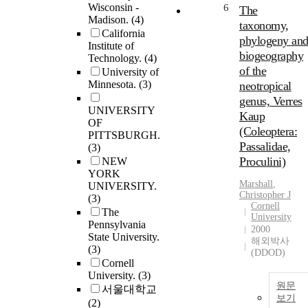
Wisconsin -
6
The
Madison.
(4)
taxonomy,
California
phylogeny an
Institute of
biogeography
Technology.
(4)
of the
University of
Minnesota.
(3)
neotropical
genus, Verres
UNIVERSITY
Kaup
OF
(Coleoptera:
PITTSBURGH.
Passalidae,
(3)
Proculini)
NEW
YORK
Marshall
,
UNIVERSITY.
Christopher J
(3)
Cornell
The
University
Pennsylvania
2000
State University.
해외박사
(3)
(DDOD)
Cornell
University.
(3)
원문
서울대학교
보기
(2)