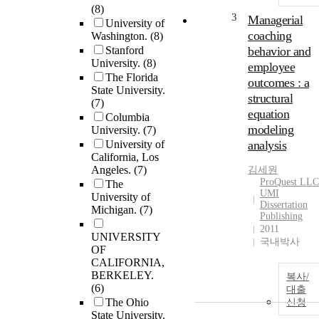
(8)
3
Managerial
University of
coaching
Washington.
(8)
Stanford
behavior and
University.
(8)
employee
The Florida
outcomes : a
State University.
structural
(7)
equation
Columbia
modeling
University.
(7)
University of
analysis
California, Los
Angeles.
(7)
김세원
ProQuest LLC
The
UMI
University of
Dissertation
Michigan.
(7)
Publishing
2011
UNIVERSITY
국내박사
OF
CALIFORNIA,
BERKELEY.
복사/
(6)
대출
The Ohio
신청
State University.