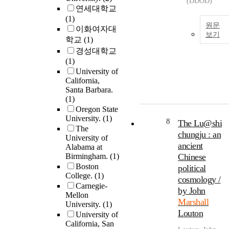
(DDOD)
연세대학교
(1)
원문
이화여자대
보기
학교
(1)
경성대학교
(1)
University of
California,
Santa Barbara.
(1)
Oregon State
University.
(1)
8
The Lu@shi
The
chungju : an
University of
ancient
Alabama at
Birmingham.
(1)
Chinese
Boston
political
College.
(1)
cosmology /
Carnegie-
by John
Mellon
Marshall
University.
(1)
Louton
University of
California, San