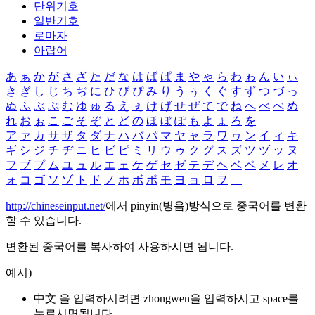
단위기호
일반기호
로마자
아랍어
あ
ぁ
か
が
さ
ざ
た
だ
な
は
ば
ぱ
ま
や
ゃ
ら
わ
ゎ
ん
い
ぃ
き
ぎ
し
じ
ち
ぢ
に
ひ
び
ぴ
み
り
う
ぅ
く
ぐ
す
ず
つ
づ
っ
ぬ
ふ
ぶ
ぷ
む
ゆ
ゅ
る
え
ぇ
け
げ
せ
ぜ
て
で
ね
へ
べ
ぺ
め
れ
お
ぉ
こ
ご
そ
ぞ
と
ど
の
ほ
ぼ
ぽ
も
よ
ょ
ろ
を
ア
ァ
カ
サ
ザ
タ
ダ
ナ
ハ
バ
パ
マ
ヤ
ャ
ラ
ワ
ヮ
ン
イ
ィ
キ
ギ
シ
ジ
チ
ヂ
ニ
ヒ
ビ
ピ
ミ
リ
ウ
ゥ
ク
グ
ス
ズ
ツ
ヅ
ッ
ヌ
フ
ブ
プ
ム
ユ
ュ
ル
エ
ェ
ケ
ゲ
セ
ゼ
テ
デ
ヘ
ベ
ペ
メ
レ
オ
ォ
コ
ゴ
ソ
ゾ
ト
ド
ノ
ホ
ボ
ポ
モ
ヨ
ョ
ロ
ヲ
―
http://chineseinput.net/
에서 pinyin(병음)방식으로 중국어를 변환
할 수 있습니다.
변환된 중국어를 복사하여 사용하시면 됩니다.
예시)
中文 을 입력하시려면
zhongwen
을 입력하시고 space를
누르시면됩니다.