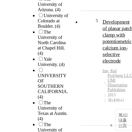
University of
Arizona.
(4)
University of
Colorado at
5
Development
Boulder.
(4)
of planar patc
The
clamp with
University of
potentiometric
North Carolina
calcium ion-
at Chapel Hill.
(4)
selective
Yale
electrode
University.
(4)
Inn, Kul
UNIVERSITY
ProQuest LLC
UMI
OF
Dissertation
SOUTHERN
Publishing
CALIFORNIA.
2015
(4)
국내박사
The
University of
Texas at Austin.
복사/
(4)
대출
The
신청
University of