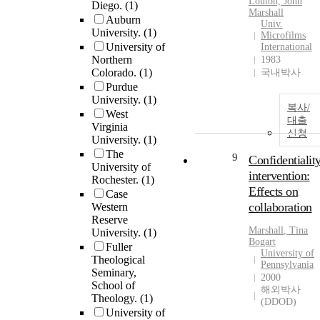
Louton, John
Diego.
(1)
Marshall
Auburn
Univ.
University.
(1)
Microfilms
University of
International
Northern
1983
Colorado.
(1)
국내박사
Purdue
University.
(1)
복사/
West
대출
Virginia
신청
University.
(1)
The
9
Confidentialit
University of
intervention:
Rochester.
(1)
Effects on
Case
collaboration
Western
Reserve
Marshall
, Tina
University.
(1)
Bogart
Fuller
University of
Theological
Pennsylvania
Seminary,
2000
School of
해외박사
Theology.
(1)
(DDOD)
University of