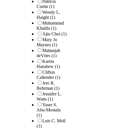
Patricia
Curtin
(1)
Wendy L.
Haight
(1)
Muhammad
Khalifa
(1)
Ajin Choi
(1)
Mary Jo
Maynes
(1)
Mattanjah
deVries
(1)
Karrin
Hanshew
(1)
Clifton
Callender
(1)
Jere R.
Behrman
(1)
Jennifer L.
Watts
(1)
Yaser S.
Abu-Mostafa
(1)
Luis C. Moll
(1)