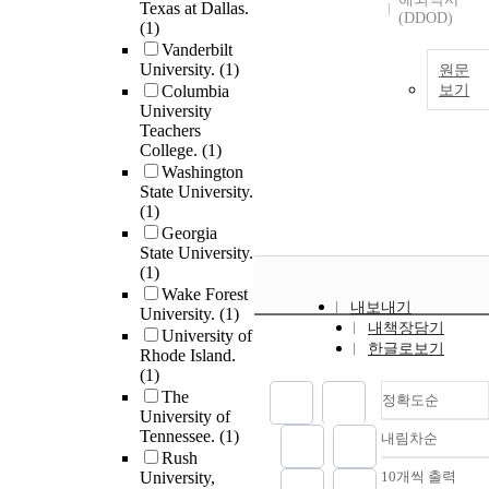
Texas at Dallas.
(DDOD)
(1)
Vanderbilt
University.
(1)
원문
Columbia
보기
University
Teachers
College.
(1)
Washington
State University.
(1)
Georgia
State University.
(1)
Wake Forest
내보내기
University.
(1)
내책장담기
University of
한글로보기
Rhode Island.
(1)
The
정확도순
University of
Tennessee.
(1)
내림차순
정확도
Rush
순
University,
10개씩 출력
내림차