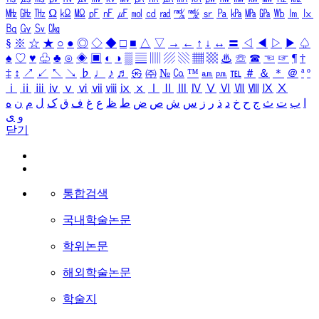
㎒
㎓
㎔
Ω
㏀
㏁
㎊
㎋
㎌
㏖
㏅
㎭
㎮
㎯
㏛
㎩
㎪
㎫
㎬
㏝
㏐
㏓
㏃
㏉
㏜
㏆
§
※
☆
★
○
●
◎
◇
◆
□
■
△
▽
→
←
↑
↓
↔
〓
◁
◀
▷
▶
♤
♠
♡
♥
♧
♣
⊙
◈
▣
◐
◑
▒
▤
▥
▨
▧
▦
▩
♨
☏
☎
☜
☞
¶
†
‡
↕
↗
↙
↖
↘
♭
♩
♪
♬
㉿
㈜
№
㏇
™
㏂
㏘
℡
＃
＆
＊
＠
ª
º
ⅰ
ⅱ
ⅲ
ⅳ
ⅴ
ⅵ
ⅶ
ⅷ
ⅸ
ⅹ
Ⅰ
Ⅱ
Ⅲ
Ⅳ
Ⅴ
Ⅵ
Ⅶ
Ⅷ
Ⅸ
Ⅹ
ا
ب
ت
ث
ج
ح
خ
د
ذ
ر
ز
س
ش
ص
ض
ط
ظ
ع
غ
ف
ق
ک
ل
م
ن
ه
و
ی
닫기
통합검색
국내학술논문
학위논문
해외학술논문
학술지