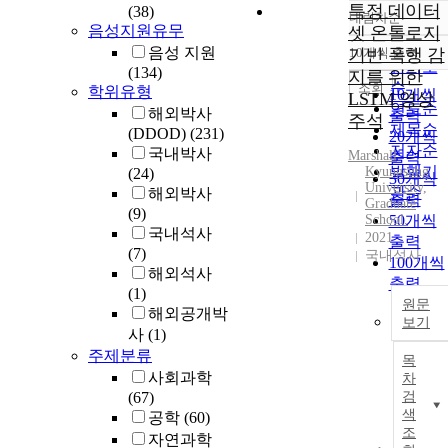
특정 데이터
(38)
내림차순
정확도
음성지원유무
셋 온톨로지
순
음성 지원
기반 폭행 감
10개씩 출력
내림차
인기도
(134)
지를 위한
순
조회
학위유형
10개씩
LSTM 영상
연도순
해외박사
출력
주석
제목순
(DDOD)
(231)
20개씩
저자순
국내박사
Marshall
출력
발행기
Kyungsung
(24)
30개씩
University,
관순
해외박사
출력
Graduate
(9)
School.
50개씩
국내석사
2021
출력
(7)
국내석사
100개씩
해외석사
출력
(1)
원문
해외공개박
보기
사
(1)
주제분류
목
사회과학
차
(67)
검
색
공학
(60)
조
자연과학