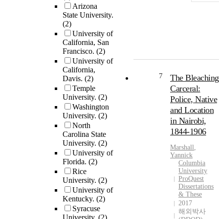
Arizona
State University.
(2)
University of
California, San
Francisco.
(2)
University of
California,
7
The Bleaching
Davis.
(2)
Carceral:
Temple
University.
(2)
Police, Native
Washington
and Location
University.
(2)
in Nairobi,
North
1844-1906
Carolina State
University.
(2)
Marshall
,
University of
Yannick
Florida.
(2)
Columbia
Rice
University
ProQuest
University.
(2)
Dissertations
University of
& These
Kentucky.
(2)
2017
Syracuse
해외박사
University.
(2)