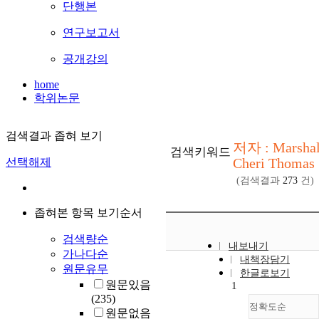
단행본
연구보고서
공개강의
home
학위논문
검색결과 좁혀 보기
저자 : Marshal
검색키워드
Cheri Thomas
선택해제
(검색결과
273
건)
좁혀본 항목 보기순서
검색량순
내보내기
가나다순
내책장담기
원문유무
한글로보기
원문있음
1
(235)
정확도순
원문없음