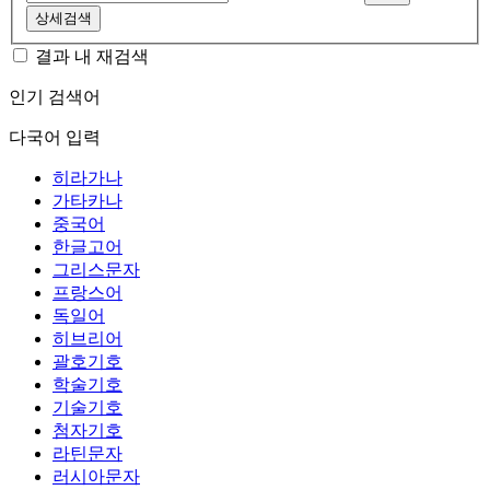
상세검색
결과 내 재검색
인기 검색어
다국어 입력
히라가나
가타카나
중국어
한글고어
그리스문자
프랑스어
독일어
히브리어
괄호기호
학술기호
기술기호
첨자기호
라틴문자
러시아문자