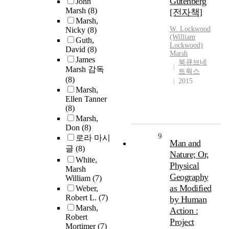
Gutenberg
John
Marsh
(8)
[전자책]
Marsh,
W. Lockwood
Nicky
(8)
(William
Guth,
Lockwood)
David
(8)
Marsh
James
북큐브네
Marsh 감독
트웍스
(8)
2015
Marsh,
Ellen Tanner
(8)
Marsh,
Don
(8)
9
로라 마시
Man and
글
(8)
Nature; Or,
White,
Physical
Marsh
Geography
William
(7)
as Modified
Weber,
Robert L.
(7)
by Human
Marsh,
Action :
Robert
Project
Mortimer
(7)