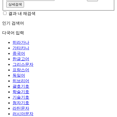
상세검색
결과 내 재검색
인기 검색어
다국어 입력
히라가나
가타카나
중국어
한글고어
그리스문자
프랑스어
독일어
히브리어
괄호기호
학술기호
기술기호
첨자기호
라틴문자
러시아문자