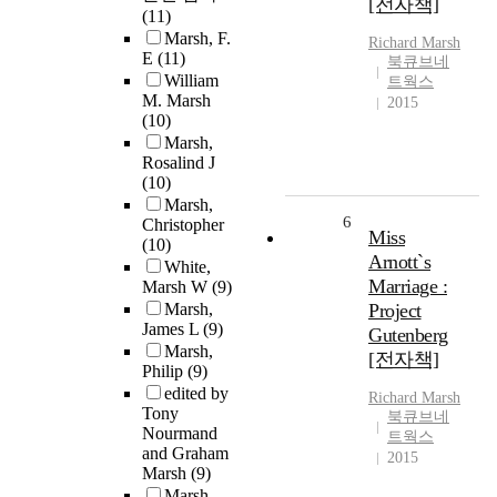
[전자책]
(11)
Marsh, F.
Richard
Marsh
E
(11)
북큐브네
William
트웍스
M. Marsh
2015
(10)
Marsh,
Rosalind J
(10)
Marsh,
6
Christopher
Miss
(10)
Arnott`s
White,
Marriage :
Marsh W
(9)
Marsh,
Project
James L
(9)
Gutenberg
Marsh,
[전자책]
Philip
(9)
edited by
Richard
Marsh
Tony
북큐브네
Nourmand
트웍스
and Graham
2015
Marsh
(9)
Marsh,