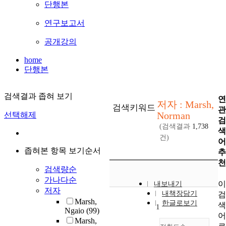
단행본
연구보고서
공개강의
home
단행본
검색결과 좁혀 보기
연
저자 : Marsh,
검색키워드
관
Norman
선택해제
검
(검색결과
1,738
색
건)
어
좁혀본 항목 보기순서
추
천
검색량순
가나다순
이
내보내기
저자
내책장담기
검
Marsh,
한글로보기
색
1
Ngaio
(99)
어
Marsh,