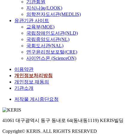
기관회원
지식나눔(LOOK)
의학전자도서관(MEDLIS)
유관기관 사이트
교육부(MOE)
국립장애인도서관(NLD)
국립중앙도서관(NL)
국회도서관(NAL)
연구윤리정보포털(CRE)
사이언스온 (ScienceON)
이용약관
개인정보처리방침
개인정보 재동의
기관소개
저작물 게시중단요청
41061 대구광역시 동구 동내로 64(동내동1119) KERIS빌딩
Copyright© KERIS. ALL RIGHTS RESERVED