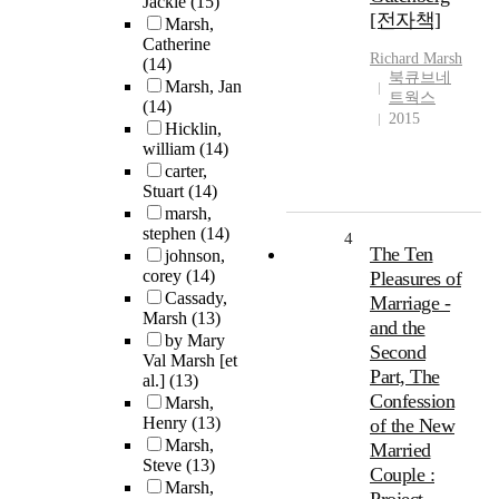
Jackie
(15)
[전자책]
Marsh,
Catherine
Richard
Marsh
(14)
북큐브네
Marsh, Jan
트웍스
(14)
2015
Hicklin,
william
(14)
carter,
Stuart
(14)
marsh,
stephen
(14)
4
The Ten
johnson,
corey
(14)
Pleasures of
Cassady,
Marriage -
Marsh
(13)
and the
by Mary
Second
Val Marsh [et
Part, The
al.]
(13)
Confession
Marsh,
Henry
(13)
of the New
Marsh,
Married
Steve
(13)
Couple :
Marsh,