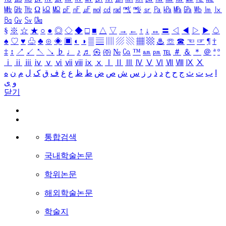
㎒
㎓
㎔
Ω
㏀
㏁
㎊
㎋
㎌
㏖
㏅
㎭
㎮
㎯
㏛
㎩
㎪
㎫
㎬
㏝
㏐
㏓
㏃
㏉
㏜
㏆
§
※
☆
★
○
●
◎
◇
◆
□
■
△
▽
→
←
↑
↓
↔
〓
◁
◀
▷
▶
♤
♠
♡
♥
♧
♣
⊙
◈
▣
◐
◑
▒
▤
▥
▨
▧
▦
▩
♨
☏
☎
☜
☞
¶
†
‡
↕
↗
↙
↖
↘
♭
♩
♪
♬
㉿
㈜
№
㏇
™
㏂
㏘
℡
＃
＆
＊
＠
ª
º
ⅰ
ⅱ
ⅲ
ⅳ
ⅴ
ⅵ
ⅶ
ⅷ
ⅸ
ⅹ
Ⅰ
Ⅱ
Ⅲ
Ⅳ
Ⅴ
Ⅵ
Ⅶ
Ⅷ
Ⅸ
Ⅹ
ا
ب
ت
ث
ج
ح
خ
د
ذ
ر
ز
س
ش
ص
ض
ط
ظ
ع
غ
ف
ق
ک
ل
م
ن
ه
و
ی
닫기
통합검색
국내학술논문
학위논문
해외학술논문
학술지