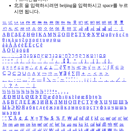
北京 을 입력하시려면
beijing
을 입력하시고 space를 누르
시면 됩니다.
ㅥ
ㅦ
ㅧ
ㅨ
ㅩ
ㅪ
ㅫ
ㅬ
ㅭ
ㅮ
ㅯ
ㅰ
ㅱ
ㅲ
ㅳ
ㅴ
ㅵ
ㅶ
ㅷ
ㅸ
ㅹ
ㅺ
ㅻ
ㅼ
ㅽ
ㅾ
ㅿ
ㆀ
ㆁ
ㆂ
ㆃ
ㆄ
ㆅ
ㆆ
ㆇ
ㆈ
ㆉ
ㆊ
ㆋ
ㆌ
ㆍ
ㆎ
Α
Β
Γ
Δ
Ε
Ζ
Η
Θ
Ι
Κ
Λ
Μ
Ν
Ξ
Ο
Π
Ρ
Σ
Τ
Υ
Φ
Χ
Ψ
Ω
α
β
γ
δ
ε
ζ
η
θ
ι
κ
λ
μ
ν
ξ
ο
π
ρ
σ
τ
υ
φ
χ
ψ
ω
á
à
Á
À
é
è
É
È
ç
Ç
ê
Ä
Ö
Ü
ä
ö
ü
ß
ְ
ֳ
ֲ
ֱ
ָ
ַ
ֵ
ֶ
ִ
ֹ
ּ
ֻ
ׂ
ׁ
ּ
ב
ה
נ
מ
צ
ת
ץ
ש
ד
ג
כ
ע
י
ח
ל
ך
ף
ק
ר
א
ט
ו
ן
ם
פ
‘
’
“
”
〔
〕
〈
〉
「
」
『
』
【
】
＂
（
）
［
］
｛
｝
±
×
÷
≠
≤
≥
∞
∴
♂
♀
∠
⊥
⌒
∂
∇
≡
≒
≪
≫
√
∽
∝
∵
∫
∬
∈
∋
⊆
⊇
⊂
⊃
∪
∩
∧
∨
￢
⇒
⇔
∀
∃
∮
∑
∏
＋
－
＜
＝
＞
、
。
·
‥
…
¨
〃
―
∥
＼
∼
´
～
ˇ
˘
˝
˚
˙
¸
˛
¡
¿
ː
！
＇
，
．
／
：
；
？
＾
＿
｀
｜
½
⅓
⅔
¼
¾
⅛
⅜
⅝
⅞
¹
²
³
⁴
ⁿ
₁
₂
₃
₄
Æ
Ð
Ħ
Ĳ
Ł
Ø
Œ
Þ
Ŧ
Ŋ
æ
đ
ð
ħ
ı
ĳ
ĸ
ŀ
ł
ø
œ
ß
þ
ŧ
ŋ
ŉ
А
Б
В
Г
Д
Е
Ё
Ж
З
И
Й
К
Л
М
Н
О
П
Р
С
Т
У
Ф
Х
Ц
Ч
Ш
Щ
Ъ
Ы
Ь
Э
Ю
Я
а
б
в
г
д
е
ё
ж
з
и
й
к
л
м
н
о
п
р
с
т
у
ф
х
ц
ч
ш
щ
ъ
ы
ь
э
ю
я
′
″
℃
Å
￠
￡
￥
¤
℉
‰
＄
％
Ｆ
￦
㎕
㎖
㎗
ℓ
㎘
㏄
㎣
㎤
㎥
㎦
㎙
㎚
㎛
㎜
㎝
㎞
㎟
㎠
㎡
㎢
㏊
㎍
㎎
㎏
㏏
㎈
㎉
㏈
㎧
㎨
㎰
㎱
㎲
㎳
㎴
㎵
㎶
㎷
㎸
㎹
㎀
㎁
㎂
㎃
㎄
㎺
㎻
㎽
㎾
㎿
㎐
㎑