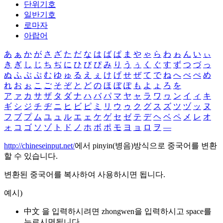
단위기호
일반기호
로마자
아랍어
あ
ぁ
か
が
さ
ざ
た
だ
な
は
ば
ぱ
ま
や
ゃ
ら
わ
ゎ
ん
い
ぃ
き
ぎ
し
じ
ち
ぢ
に
ひ
び
ぴ
み
り
う
ぅ
く
ぐ
す
ず
つ
づ
っ
ぬ
ふ
ぶ
ぷ
む
ゆ
ゅ
る
え
ぇ
け
げ
せ
ぜ
て
で
ね
へ
べ
ぺ
め
れ
お
ぉ
こ
ご
そ
ぞ
と
ど
の
ほ
ぼ
ぽ
も
よ
ょ
ろ
を
ア
ァ
カ
サ
ザ
タ
ダ
ナ
ハ
バ
パ
マ
ヤ
ャ
ラ
ワ
ヮ
ン
イ
ィ
キ
ギ
シ
ジ
チ
ヂ
ニ
ヒ
ビ
ピ
ミ
リ
ウ
ゥ
ク
グ
ス
ズ
ツ
ヅ
ッ
ヌ
フ
ブ
プ
ム
ユ
ュ
ル
エ
ェ
ケ
ゲ
セ
ゼ
テ
デ
ヘ
ベ
ペ
メ
レ
オ
ォ
コ
ゴ
ソ
ゾ
ト
ド
ノ
ホ
ボ
ポ
モ
ヨ
ョ
ロ
ヲ
―
http://chineseinput.net/
에서 pinyin(병음)방식으로 중국어를 변환
할 수 있습니다.
변환된 중국어를 복사하여 사용하시면 됩니다.
예시)
中文 을 입력하시려면
zhongwen
을 입력하시고 space를
누르시면됩니다.