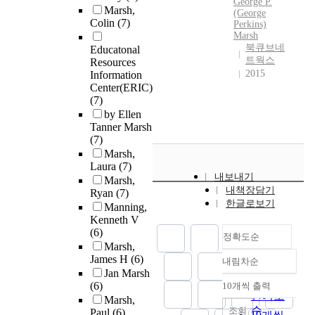
George P.
Marsh,
(George
Colin
(7)
Perkins)
Marsh
북큐브네
Educatonal
트웍스
Resources
2015
Information
Center(ERIC)
(7)
by Ellen
Tanner Marsh
(7)
Marsh,
Laura
(7)
내보내기
Marsh,
내책장담기
Ryan
(7)
한글로보기
Manning,
Kenneth V
(6)
정확도순
Marsh,
James H
(6)
내림차순
정확도
Jan Marsh
순
(6)
10개씩 출력
내림차순
인기도
Marsh,
순
조회
Paul
(6)