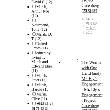
Project
David C
(12)
Gutenberg
Marsh,
[전자책]
Arthur Ivor
(12)
A.
Marsh
북큐브네
Nourmand,
트웍스
Tony
(12)
2015
Marsh, D.
T
(12)
United
States
(11)
edited by
Irving T.
5
Marsh and
The Woman
Edward Ehre
with One
(11)
Hand (and)
Marsh,
Mr. Ely`s
Peter
(11)
Engagement
Marsh,
- Mr. Ely`s
Harold
(11)
Marsh,
Engagement
Clive
(11)
: Project
윌리엄 히
Gutenberg
클린 감독