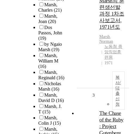
Marsh의 훈
Marsh,
련생선발
Charles
(21)
과정 1차조
Marsh,
사보고서,
Joan
(20)
1971년도
Dos
Passos, John
Marsh
,
(19)
Norman
by Ngaio
노동청 중
Marsh
(19)
앙직업훈
Marsh,
련원
William M
1971
(16)
Marsh,
Reginald
(16)
복
사/
Nicholas
대
Marsh
(16)
출
Marsh,
3
신
David D
(16)
청
Marsh, J.
T
(15)
The Chase
Marsh,
of the Ruby
Colin J
(15)
: Project
Marsh,
Gutenberg