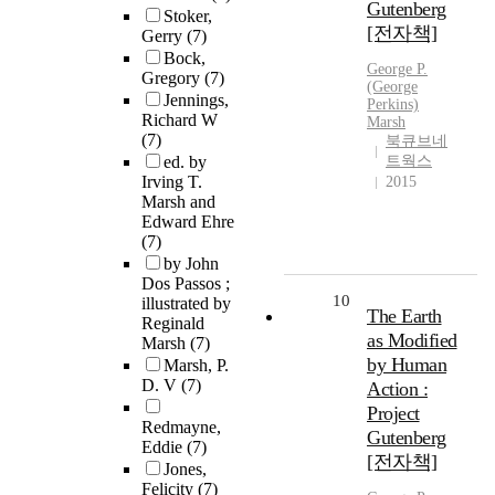
Gutenberg
Stoker,
[전자책]
Gerry
(7)
Bock,
George P.
Gregory
(7)
(George
Jennings,
Perkins)
Richard W
Marsh
(7)
북큐브네
ed. by
트웍스
Irving T.
2015
Marsh and
Edward Ehre
(7)
by John
Dos Passos ;
10
illustrated by
The Earth
Reginald
as Modified
Marsh
(7)
by Human
Marsh, P.
D. V
(7)
Action :
Project
Redmayne,
Gutenberg
Eddie
(7)
[전자책]
Jones,
Felicity
(7)