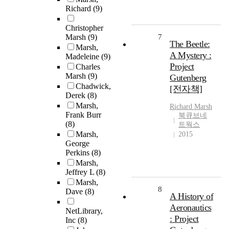
Richard
(9)
Christopher
Marsh
(9)
7
The Beetle:
Marsh,
A Mystery :
Madeleine
(9)
Project
Charles
Marsh
(9)
Gutenberg
Chadwick,
[전자책]
Derek
(8)
Marsh,
Richard
Marsh
Frank Burr
북큐브네
(8)
트웍스
Marsh,
2015
George
Perkins
(8)
Marsh,
Jeffrey L
(8)
Marsh,
8
Dave
(8)
A History of
Aeronautics
NetLibrary,
: Project
Inc
(8)