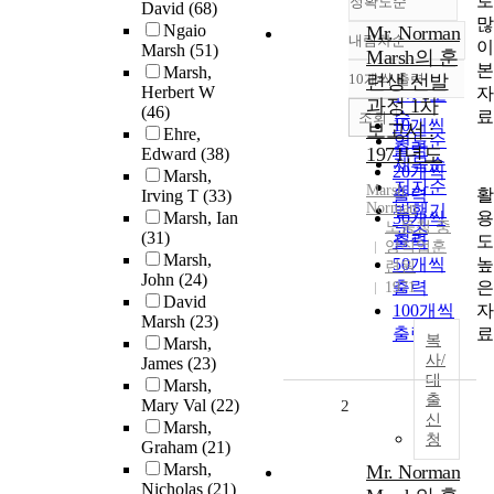
로
정확도순
David
(68)
많
Ngaio
Mr. Norman
내림차순
이
정확도
Marsh
(51)
Marsh의 훈
본
순
Marsh,
10개씩 출력
련생 선발
내림차순
Herbert W
자
인기도
과정 1차
(46)
료
순
조회
10개씩
보고서 :
Ehre,
연도순
출력
1971년도
Edward
(38)
제목순
20개씩
Marsh,
저자순
Marsh
,
활
출력
Irving T
(33)
Norman
발행기
용
Marsh, Ian
30개씩
노동청 중
관순
(31)
도
출력
앙직업훈
Marsh,
높
50개씩
련원
John
(24)
은
출력
1971
David
자
100개씩
Marsh
(23)
료
출력
복
Marsh,
사/
James
(23)
대
Marsh,
출
Mary Val
(22)
2
신
Marsh,
청
Graham
(21)
Marsh,
Mr. Norman
Nicholas
(21)